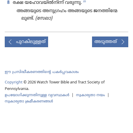
m
8
രക്ഷ യഹോ​വ​യിൽനിന്ന്‌ വരുന്നു.
അങ്ങയുടെ അനു​ഗ്രഹം അങ്ങയുടെ ജനത്തി​ന്മേ​
ലുണ്ട്‌.
(സേലാ)
പുറകിലുള്ളത്
അടുത്തത്
ഈ പ്രസിദ്ധീകരണത്തിന്‍റെ പകർപ്പവകാശം
Copyright
©
2026
Watch Tower Bible and Tract Society of
Pennsylvania.
ഉപയോഗിക്കുന്നതിനുള്ള വ്യവസ്ഥകള്‍
|
സ്വകാര്യതാ നയം
|
സ്വകാര്യതാ ക്രമീകരണങ്ങൾ