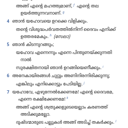
f
അങ്ങ്‌ എന്റെ മഹത്ത്വ​മാണ്‌,
എന്റെ തല
g
ഉയർത്തു​ന്ന​വ​നാണ്‌.
4
ഞാൻ യഹോ​വയെ ഉറക്കെ വിളി​ക്കും.
തന്റെ വിശു​ദ്ധ​പർവ​ത​ത്തിൽനിന്ന്‌ ദൈവം എനിക്ക്‌
h
ഉത്തര​മേ​കും.
(സേലാ)
5
ഞാൻ കിടന്നു​റ​ങ്ങും;
യഹോവ എന്നെന്നും എന്നെ പിന്തു​ണ​യ്‌ക്കു​ന്ന​തി​
നാൽ
i
സുരക്ഷി​ത​നാ​യി ഞാൻ ഉറങ്ങി​യെ​ണീ​ക്കും.
6
അനേകായിരങ്ങൾ ചുറ്റും അണിനി​ര​ന്നി​രി​ക്കു​ന്നു;
j
എങ്കിലും എനി​ക്കൊ​ട്ടും പേടി​യില്ല.
7
യഹോവേ, എഴു​ന്നേൽക്കേ​ണമേ! എന്റെ ദൈവമേ,
k
എന്നെ രക്ഷി​ക്കേ​ണമേ!
അങ്ങ്‌ എന്റെ ശത്രു​ക്ക​ളു​ടെ​യെ​ല്ലാം കരണത്ത്‌
അടിക്കു​മ​ല്ലോ.
l
ദുഷ്ടന്മാ​രു​ടെ പല്ലുകൾ അങ്ങ്‌ അടിച്ച്‌ തകർക്കും.