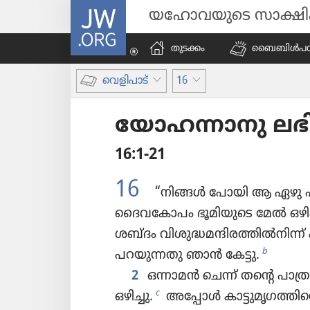
JW.ORG
യഹോവയുടെ സാക്ഷ
തുടക്കം
ബൈബിൾപ​ഠി​പ്
വെളിപാട്‌
16
യോഹ​ന്നാ​നു ലഭിച
16:1-21
16
“നിങ്ങൾ പോയി ആ ഏഴു പാത്
ദൈവകോ​പം ഭൂമി​യു​ടെ മേൽ ഒഴി
ശബ്ദം വിശു​ദ്ധ​മ​ന്ദി​ര​ത്തിൽനിന്ന്
b
പറയു​ന്നതു ഞാൻ കേട്ടു.
2
ഒന്നാമൻ ചെന്ന്‌ തന്റെ പാത്ര​
c
ഒഴിച്ചു.
അപ്പോൾ കാട്ടു​മൃ​ഗ​ത്തി​ന്റ