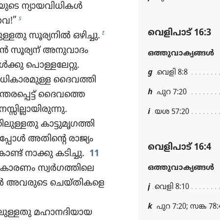
ടെ ന്യായ​വി​ധി​കൾ
s
്നവ!”
വെളിപാട്‌ 16:3
t
ള്ളതു സൂര്യ​നിൽ ഒഴിച്ചു.
ാൻ സൂര്യന്‌ അനുവാ​ദം
ഒത്തുവാക്യങ്ങള്‍
കു പൊള്ള​ലേറ്റു.
g
വെളി 8:8
ാ​ര​മുള്ള ദൈവ​ത്തി​
h
പുറ 7:20
​ന്ത​രപ്പെട്ട്‌ ദൈവത്തെ
ി​ല്ലാ​യി​രു​ന്നു.
i
യശ 57:20
​ള്ളതു കാട്ടു​മൃ​ഗ​ത്തി​
അപ്പോൾ അതിന്റെ രാജ്യം
വെളിപാട്‌ 16:4
്‌ നാക്കു കടിച്ചു.
11
ും കാരണം സ്വർഗ​ത്തി​ലെ
ഒത്തുവാക്യങ്ങള്‍
അവർ അവരുടെ ചെയ്‌തി​കളെ​
j
വെളി 8:10
k
പുറ 7:20; സങ്ക 78:
ലു​ള്ളതു മഹാന​ദി​യായ