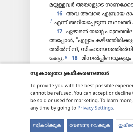
മറ്റുള്ളവർ അയാളു​ടെ നാണ​ക്കേടു
16
അവ അവരെ എബ്രായ ഭ
f
എന്ന്‌ അറിയപ്പെ​ടുന്ന സ്ഥലത്ത്‌ കൂ
17
ഏഴാമൻ തന്റെ പാത്ര​ത്തി​ലു
അപ്പോൾ, “എല്ലാം കഴിഞ്ഞി​രി​ക്കു​ന്ന
ത്തിൽനിന്ന്‌, സിംഹാ​സ​ന​ത്തിൽനി
g
കേട്ടു.
18
മിന്നൽപ്പിണരുകളും ശ
ങ്ങ​ളും ഉണ്ടായി. ഭൂമി​യിൽ മനുഷ
സ്വകാര്യതാ ക്രമീകരണങ്ങൾ
ഇന്നുവരെ ഉണ്ടായി​ട്ടി​ല്ലാ​ത്തത
h
ഭൂകമ്പ​വും ഉണ്ടായി.
19
മഹാന
To provide you with the best possible experi
cannot be refused. You can accept or decline 
ജനതക​ളു​ടെ നഗരങ്ങ​ളും നശിച്ചു
be sold or used for marketing. To learn more
കോ​പം എന്ന വീഞ്ഞു നിറച്ച പാന
any time by going to
Privacy Settings
.
k
എന്ന മഹതിക്കു
കൊടു​ക്കാൻവ
20
ദ്വീപുകളെല്ലാം ഓടിപ്പോ​യി; 
സ്വീകരിക്കുക
വേണ്ടന്നു വെക്കുക
ഇഷ്ടത്
l
യി.
21
ആകാശത്തുനിന്ന്‌ വലിയ