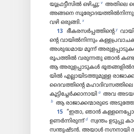
v
യൂഫ്ര​ട്ടീ​സിൽ ഒഴിച്ചു;
അതിലെ വെള്ള
അങ്ങനെ സൂര്യോദയത്തിൽനിന്നു
x
വഴി ഒരുങ്ങി.
y
13
ഭീകരസർപ്പത്തിന്റെ
വായിൽന
ന്റെ വായിൽനി​ന്നും കള്ളപ്ര​വാ​ച​
അശുദ്ധ​മായ മൂന്ന്‌ അരുളപ്പാടു
രൂപത്തിൽ വരുന്നതു ഞാൻ കണ്ട
ആ അരുള​പ്പാ​ടു​കൾ ഭൂതങ്ങ​ളിൽനി​ന്
യിൽ എല്ലായി​ട​ത്തു​മുള്ള രാജാ​ക
ദൈവ​ത്തി​ന്റെ മഹാദിവസത്തിലെ
a
കൂട്ടിച്ചേർക്കാനായി
അവ അടയാ​ള
b
ആ രാജാ​ക്ക​ന്മാ​രു​ടെ അടു​ത്തേ
15
“ഇതാ, ഞാൻ കള്ളനെപ്പോ​ല
d
ഉണർന്നിരുന്ന്‌
സ്വന്തം ഉടുപ്പു കാ
സന്തുഷ്ടൻ. അയാൾ നഗ്നനായി നടക്ക