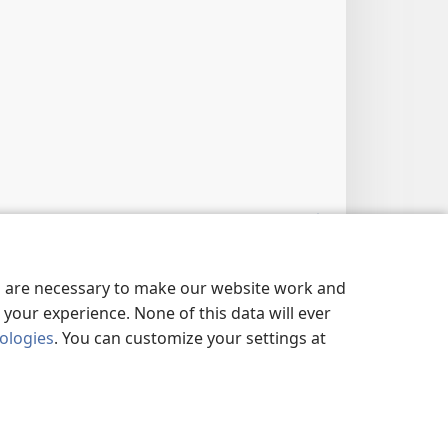
9:137; വെളി 19:1, 2
es are necessary to make our website work and
your experience. None of this data will ever
nologies
. You can customize your settings at