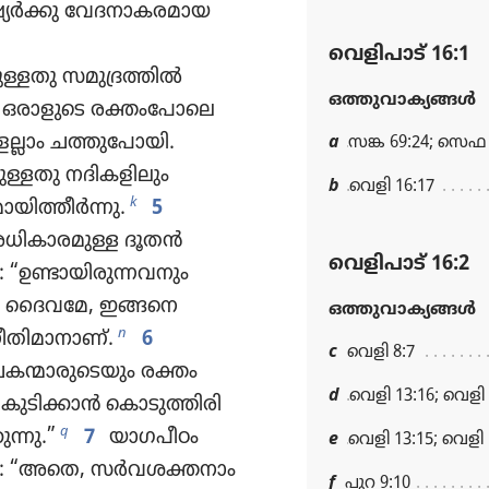
യർക്കു വേദനാ​ക​ര​മായ
വെളിപാട്‌ 16:1
​ള്ളതു സമു​ദ്ര​ത്തിൽ
ഒത്തുവാക്യങ്ങള്‍
 ഒരാളു​ടെ രക്തം​പോലെ​
ല്ലാം ചത്തു​പോ​യി.
a
സങ്ക 69:24; സെഫ 
ു​ള്ളതു നദിക​ളി​ലും
b
വെളി 16:17
k
ി​ത്തീർന്നു.
5
ധികാ​ര​മുള്ള ദൂതൻ
വെളിപാട്‌ 16:2
ഉണ്ടായി​രു​ന്ന​വ​നും
ദൈവമേ, ഇങ്ങനെ
ഒത്തുവാക്യങ്ങള്‍
n
ീതി​മാ​നാണ്‌.
6
c
വെളി 8:7
ക​ന്മാ​രുടെ​യും രക്തം
d
വെളി 13:16; വെളി 
കുടി​ക്കാൻ കൊടു​ത്തി​രി​
q
ന്നു.”
7
യാഗപീഠം
e
വെളി 13:15; വെളി 
ു: “അതെ, സർവശ​ക്ത​നാം
f
പുറ 9:10