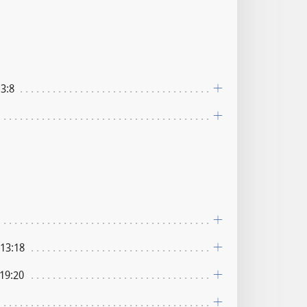
3:8
13:18
19:20