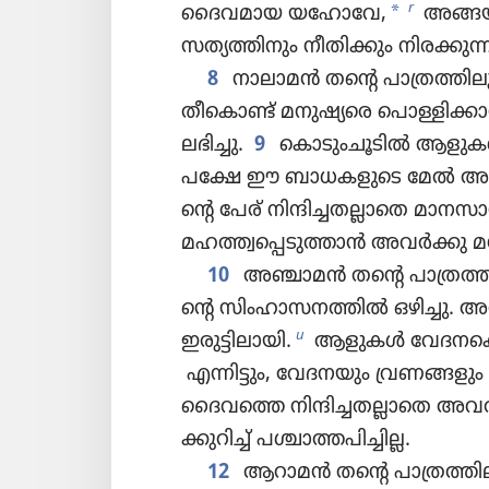
*
r
ദൈവ​മായ യഹോവേ,
അങ്ങയു
സത്യത്തി​നും നീതി​ക്കും നിരക്കു​ന
8
നാലാമൻ തന്റെ പാത്ര​ത്തി​ലു​
തീകൊ​ണ്ട്‌ മനുഷ്യ​രെ പൊള്ളി​ക്ക
ലഭിച്ചു.
9
കൊടുംചൂടിൽ ആളുകൾക്
പക്ഷേ ഈ ബാധക​ളു​ടെ മേൽ അധിക
ന്റെ പേര്‌ നിന്ദി​ച്ച​ത​ല്ലാ​തെ മാനസാ
മഹത്ത്വപ്പെ​ടു​ത്താൻ അവർക്കു മനസ്സ
10
അഞ്ചാമൻ തന്റെ പാത്ര​ത്തി​ലു
ന്റെ സിംഹാ​സ​ന​ത്തിൽ ഒഴിച്ചു. 
u
ഇരുട്ടി​ലാ​യി.
ആളുകൾ വേദന​കൊ​ണ്ട
എന്നിട്ടും, വേദന​യും വ്രണങ്ങ​ള
ദൈവത്തെ നിന്ദി​ച്ച​ത​ല്ലാ​തെ 
ക്കു​റിച്ച്‌ പശ്ചാത്ത​പി​ച്ചില്ല.
12
ആറാമൻ തന്റെ പാത്ര​ത്തി​