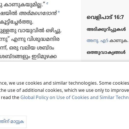
e
 കാണു​ക​യു​മില്ല.”
*
ാഷയിൽ
അർമഗെദോൻ
വെളിപാട്‌ 16:7
ട്ടി​ച്ചേർത്തു.
അടിക്കുറിപ്പുകള്‍
​ള്ളതു വായു​വിൽ ഒഴിച്ചു.
ു” എന്നു വിശു​ദ്ധ​മ​ന്ദി​ര​
അനു. എ5
കാണുക.
ന്ന്‌, ഒരു വലിയ ശബ്ദം
ഒത്തുവാക്യങ്ങള്‍
ബ്ദങ്ങളും ഇടിമു​ഴ​ക്ക​
r
പുറ 6:3
്യൻ ഉണ്ടായ​തു​മു​തൽ
്ര വലുതും ശക്തവും ആയ ഒരു
s
സങ്ക 19:9; സങ്ക 11
i
ഗരം
മൂന്നായി പിളർന്നു;
ence, we use cookies and similar technologies. Some cooki
the use of additional cookies, which we use only to improve 
പോ​യി. ദൈവം തന്റെ ഉഗ്ര​
വെളിപാട്‌ 16:8
, read the
Global Policy on Use of Cookies and Similar Tech
j
പാത്രം
ബാബി​ലോൺ
േണ്ടി അവളെ ഓർത്തു.
ഒത്തുവാക്യങ്ങള്‍
പർവതങ്ങൾ അപ്രത്യ​ക്ഷ​മാ​
t
വെളി 8:12
തിന് മാറ്റുക
 ആലിപ്പ​ഴങ്ങൾ