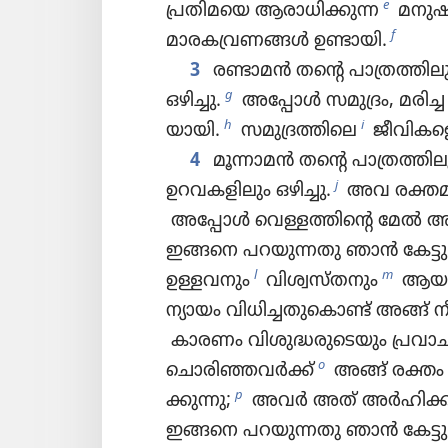
e
പ്രതി​മയെ ആരാധിക്കുന്ന
മനുഷ്
f
മാരകവ്ര​ണങ്ങൾ ഉണ്ടായി.
3
രണ്ടാമൻ തന്റെ പാത്ര​ത്തി​ലു
g
ഒഴിച്ചു.
അപ്പോൾ സമുദ്രം, മരിച്ച
h
i
യാ​യി.
സമുദ്രത്തിലെ
ജീവി​കളെ​
4
മൂന്നാമൻ തന്റെ പാത്ര​ത്തി​ല
j
ഉറവക​ളി​ലും ഒഴിച്ചു.
അവ രക്തമാ​യ
അപ്പോൾ വെള്ളത്തി​ന്റെ മേൽ അ
ഇങ്ങനെ പറയു​ന്നതു ഞാൻ കേട്ടു: “
l
m
ഉള്ളവനും
വിശ്വസ്‌തനും
ആയ 
ന്യായം വിധി​ച്ച​തുകൊണ്ട്‌ അങ്ങ്‌ ന
കാരണം വിശു​ദ്ധ​രുടെ​യും പ്രവാ​ച​
o
ചൊരിഞ്ഞവർക്ക്‌
അങ്ങ്‌ രക്തം 
p
ക്കു​ന്നു;
അവർ അത്‌ അർഹി​ക്കു​
ഇങ്ങനെ പറയു​ന്നതു ഞാൻ കേട്ട