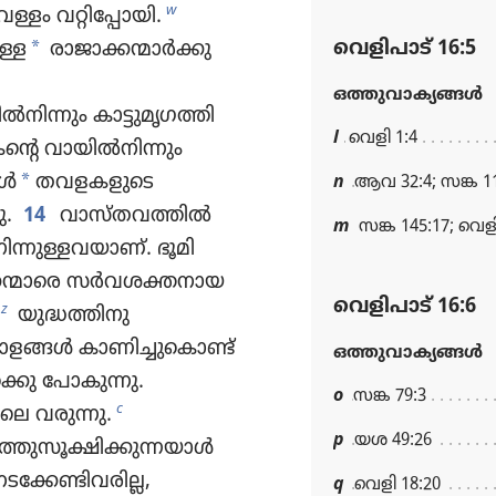
w
ം വറ്റി​പ്പോ​യി.
*
വെളിപാട്‌ 16:5
ള്ള
രാജാ​ക്ക​ന്മാർക്കു
ഒത്തുവാക്യങ്ങള്‍
ി​ന്നും കാട്ടു​മൃ​ഗ​ത്തി​
l
വെളി 1:4
കന്റെ വായിൽനി​ന്നും
*
കൾ
തവളക​ളു​ടെ
n
ആവ 32:4; സങ്ക 11
ു.
14
വാസ്‌തവത്തിൽ
m
സങ്ക 145:17; വെളി
നു​ള്ള​വ​യാണ്‌. ഭൂമി​
്ക​ന്മാ​രെ സർവശ​ക്ത​നായ
വെളിപാട്‌ 16:6
z
യുദ്ധത്തി​നു
ങ്ങൾ കാണിച്ചുകൊണ്ട്‌
ഒത്തുവാക്യങ്ങള്‍
ക്കു പോകു​ന്നു.
o
സങ്ക 79:3
c
െ വരുന്നു.
p
യശ 49:26
ത്തു​സൂ​ക്ഷി​ക്കു​ന്ന​യാൾ
േ​ണ്ടി​വ​രില്ല,
q
വെളി 18:20