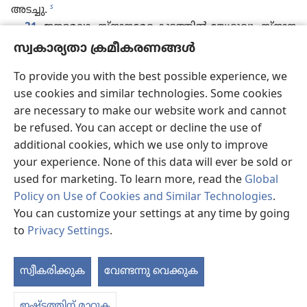
s
അടച്ചു.
21
ജനമെ​ല്ലാം സ്‌നാ​ന​മേറ്റ കൂട്ടത്തിൽ യേശു​വും സ്‌നാ​ന​
t
മേറ്റു.
യേശു പ്രാർഥി​ച്ചു​കൊ​ണ്ടി​രു​ന്ന​പ്പോൾ ആകാശം
സ്വകാര്യതാ ക്രമീകരണങ്ങൾ
u
തുറന്നു.
22
പരിശു​ദ്ധാ​ത്മാവ്‌ പ്രാവിന്റെ രൂപത്തിൽ
To provide you with the best possible experience, we
യേശുവിന്റെ മേൽ ഇറങ്ങി​വന്നു. “നീ എന്റെ പ്രിയ​പു​ത്രൻ,
use cookies and similar technologies. Some cookies
v
നിന്നിൽ ഞാൻ പ്രസാ​ദി​ച്ചി​രി​ക്കു​ന്നു”
എന്ന്‌ ആകാശ​ത്തു​
are necessary to make our website work and cannot
നിന്ന്‌ ഒരു ശബ്ദവും ഉണ്ടായി.
be refused. You can accept or decline the use of
w
23
ശുശ്രൂഷ ആരംഭി​ക്കു​മ്പോൾ യേശുവിന്‌
ഏകദേശം
additional cookies, which we use only to improve
x
30 വയസ്സാ​യി​രു​ന്നു.
യേശു യോസേഫിന്റെ മകനാ​ണെന്നു
your experience. None of this data will ever be sold or
y
ജനം കരുതി.
used for marketing. To learn more, read the
Global
യോ​സേഫ്‌ ഹേലി​യു​ടെ മകൻ;
Policy on Use of Cookies and Similar Technologies
.
24
ഹേലി മത്ഥാത്തിന്റെ മകൻ;
You can customize your settings at any time by going
മത്ഥാത്ത്‌ ലേവി​യു​ടെ മകൻ;
to
Privacy Settings
.
ലേവി മെൽക്കി​യു​ടെ മകൻ;
മെൽക്കി യന്നായി​യു​ടെ മകൻ;
സ്വീകരിക്കുക
വേണ്ടന്നു വെക്കുക
പ
യന്നായി യോസേഫിന്റെ മകൻ;
25
യോ​സേഫ്‌ മത്തഥ്യൊസിന്റെ മകൻ;
ഇഷ്ടത്തിന് മാറ്റുക