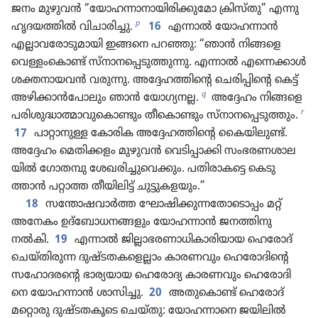
ജനം മുഴുവൻ “യോഹ​ന്നാ​നാ​യി​രി​ക്കു​മോ ക്രിസ്‌തു” എന്നു
p
ഹൃദയ​ത്തിൽ വിചാ​രി​ച്ചു.
16
എന്നാൽ യോഹ​ന്നാൻ
എല്ലാവ​രോ​ടു​മാ​യി ഇങ്ങനെ പറഞ്ഞു: “ഞാൻ നിങ്ങളെ
വെള്ളം​കൊണ്ട്‌ സ്‌നാ​ന​പ്പെ​ടു​ത്തു​ന്നു. എന്നാൽ എന്നെക്കാൾ
ശക്തനാ​യവൻ വരുന്നു. അദ്ദേഹത്തിന്റെ ചെരിപ്പിന്റെ കെട്ട്‌
q
അഴിക്കാൻപോ​ലും ഞാൻ യോഗ്യ​നല്ല.
അദ്ദേഹം നിങ്ങളെ
r
പരിശു​ദ്ധാ​ത്മാ​വു​കൊ​ണ്ടും തീകൊ​ണ്ടും സ്‌നാ​ന​പ്പെ​ടു​ത്തും.
17
പാറ്റാ​നുള്ള കോരിക അദ്ദേഹത്തിന്റെ കൈയി​ലുണ്ട്‌.
അദ്ദേഹം മെതി​ക്കളം മുഴുവൻ വെടി​പ്പാ​ക്കി സംഭര​ണ​ശാ​ല​
യിൽ ഗോതമ്പു ശേഖരി​ച്ചു​വെ​ക്കും. പതിരാ​കട്ടെ കെടു​
ത്താൻ പറ്റാത്ത തീയി​ലിട്ട്‌ ചുട്ടു​ക​ള​യും.”
18
സന്തോ​ഷ​വാർത്ത ഘോഷി​ക്കു​ന്ന​തോ​ടൊ​പ്പം മറ്റ്‌
അനേകം ഉദ്‌ബോ​ധ​ന​ങ്ങ​ളും യോഹ​ന്നാൻ ജനത്തിനു
നൽകി.
19
എന്നാൽ ജില്ലാ​ഭ​ര​ണാ​ധി​കാ​രി​യായ ഹെരോദ്‌
ചെയ്‌തി​രുന്ന ദുഷ്ടത​ക​ളെ​ല്ലാം കാരണ​വും ഹെരോദിന്റെ
സഹോദരന്റെ ഭാര്യ​യായ ഹെരോ​ദ്യ കാരണ​വും ഹെരോ​ദി​
നെ യോഹ​ന്നാൻ ശാസിച്ചു.
20
അതു​കൊണ്ട്‌ ഹെരോദ്‌
മറ്റൊരു ദുഷ്ടത​കൂ​ടെ ചെയ്‌തു: യോഹ​ന്നാ​നെ ജയിലിൽ