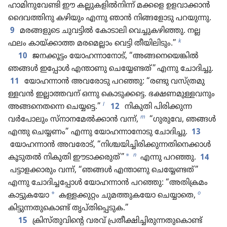
ഹാ​മി​നു​വേണ്ടി ഈ കല്ലുക​ളിൽനിന്ന്‌ മക്കളെ ഉളവാ​ക്കാൻ
ദൈവ​ത്തി​നു കഴിയും എന്നു ഞാൻ നിങ്ങ​ളോ​ടു പറയുന്നു.
9
മരങ്ങളു​ടെ ചുവട്ടിൽ കോടാ​ലി വെച്ചു​ക​ഴി​ഞ്ഞു. നല്ല
k
ഫലം കായ്‌ക്കാത്ത മരമെ​ല്ലാം വെട്ടി തീയി​ലി​ടും.”
10
ജനക്കൂട്ടം യോഹ​ന്നാ​നോട്‌, “അങ്ങനെ​യെ​ങ്കിൽ
ഞങ്ങൾ ഇപ്പോൾ എന്താണു ചെയ്യേ​ണ്ടത്‌” എന്നു ചോദി​ച്ചു.
11
യോഹ​ന്നാൻ അവരോ​ടു പറഞ്ഞു: “രണ്ടു വസ്‌ത്ര​മു​
ള്ളവൻ ഇല്ലാത്ത​വന്‌ ഒന്നു കൊടു​ക്കട്ടെ. ഭക്ഷണമു​ള്ള​വ​നും
l
അങ്ങനെ​തന്നെ ചെയ്യട്ടെ.”
12
നികുതി പിരി​ക്കു​ന്ന​
m
വർപോ​ലും സ്‌നാ​ന​മേൽക്കാൻ വന്ന്‌,
“ഗുരുവേ, ഞങ്ങൾ
എന്തു ചെയ്യണം” എന്നു യോഹ​ന്നാ​നോ​ടു ചോദി​ച്ചു.
13
യോഹ​ന്നാൻ അവരോട്‌, “നിശ്ചയി​ച്ചി​രി​ക്കു​ന്ന​തി​നെ​ക്കാൾ
n
*
കൂടുതൽ നികുതി ഈടാ​ക്ക​രുത്‌”
എന്നു പറഞ്ഞു.
14
പട്ടാള​ക്കാ​രും വന്ന്‌, “ഞങ്ങൾ എന്താണു ചെയ്യേ​ണ്ടത്‌”
എന്നു ചോദി​ച്ച​പ്പോൾ യോഹ​ന്നാൻ പറഞ്ഞു: “അതി​ക്രമം
o
*
കാട്ടുകയോ
കള്ളക്കുറ്റം ചുമത്തു​ക​യോ ചെയ്യാതെ,
കിട്ടു​ന്ന​തു​കൊണ്ട്‌ തൃപ്‌തിപ്പെടുക.”
15
ക്രിസ്‌തുവിന്റെ വരവ്‌ പ്രതീ​ക്ഷി​ച്ചി​രു​ന്ന​തു​കൊണ്ട്‌