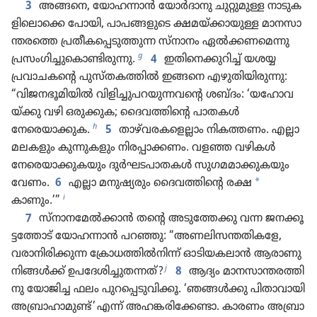
3
അങ്ങനെ, യോഹ​ന്നാൻ യോർദാ​നു ചുറ്റു​മുള്ള നാടു​ക​
ളി​ലൊ​ക്കെ പോയി, പാപങ്ങ​ളു​ടെ ക്ഷമയ്‌ക്കാ​യുള്ള മാനസാ​
ന്ത​രത്തെ പ്രതീ​ക​പ്പെ​ടു​ത്തുന്ന സ്‌നാനം ഏൽക്കണ​മെന്നു
g
പ്രസം​ഗി​ച്ചു​കൊ​ണ്ടി​രു​ന്നു.
4
ഇതി​നെ​ക്കു​റിച്ച്‌ യശയ്യ
പ്രവാചകന്റെ പുസ്‌ത​ക​ത്തിൽ ഇങ്ങനെ എഴുതി​യി​രു​ന്നു:
“വിജന​ഭൂ​മി​യിൽ വിളിച്ചുപറയുന്നവന്റെ ശബ്ദം: ‘യഹോ​വ​
യ്‌ക്കു വഴി ഒരുക്കുക; ദൈവത്തിന്റെ പാതകൾ
h
നേരെയാക്കുക.
5
താഴ്‌വ​ര​ക​ളെ​ല്ലാം നികത്തണം. എല്ലാ
മലകളും കുന്നു​ക​ളും നിരപ്പാ​ക്കണം. വളഞ്ഞ വഴികൾ
നേരെ​യാ​ക്കു​ക​യും ദുർഘ​ട​പാ​തകൾ സുഗമ​മാ​ക്കു​ക​യും
*
വേണം.
6
എല്ലാ മനുഷ്യ​രും ദൈവത്തിന്റെ രക്ഷ
i
കാണും.’”
7
സ്‌നാ​ന​മേൽക്കാൻ തന്റെ അടു​ത്തേക്കു വന്ന ജനക്കൂ​
ട്ട​ത്തോട്‌ യോഹ​ന്നാൻ പറഞ്ഞു: “അണലി​സ​ന്ത​തി​കളേ,
വരാനി​രി​ക്കുന്ന ക്രോ​ധ​ത്തിൽനിന്ന്‌ ഓടി​യ​ക​ലാൻ ആരാണു
j
നിങ്ങൾക്ക്‌ ഉപദേ​ശി​ച്ചു​ത​ന്നത്‌?
8
ആദ്യം മാനസാ​ന്ത​ര​ത്തി​
നു യോജിച്ച ഫലം പുറ​പ്പെ​ടു​വി​ക്കൂ. ‘ഞങ്ങൾക്കു പിതാ​വാ​യി
അബ്രാ​ഹാ​മുണ്ട്‌’ എന്ന്‌ അഹങ്കരി​ക്കേണ്ടാ. കാരണം അബ്രാ​