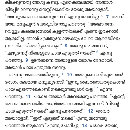
കിടക്കു​ന്നതു യേശു കണ്ടു. ഏറെക്കാ​ല​മാ​യി അയാൾ
കിടപ്പി​ലാ​ണെന്നു മനസ്സി​ലാ​ക്കിയ യേശു അയാളോട്‌,
c
“അസുഖം മാറണ​മെ​ന്നു​ണ്ടോ” എന്നു ചോദിച്ചു.
7
രോഗി​
യായ മനുഷ്യൻ യേശു​വി​നോ​ടു പറഞ്ഞു: “യജമാനനേ,
വെള്ളം കലങ്ങു​മ്പോൾ കുളത്തി​ലേക്ക്‌ എന്നെ ഇറക്കാൻ
ആരുമില്ല. ഞാൻ എത്തു​മ്പോ​ഴേ​ക്കും വേറെ ആരെങ്കി​ലും
ഇറങ്ങിക്കഴിഞ്ഞിട്ടുണ്ടാകും.”
8
യേശു അയാളോട്‌,
d
“എഴുന്നേറ്റ്‌ നിങ്ങളു​ടെ പായ എടുത്ത്‌ നടക്ക്‌”
എന്നു
പറഞ്ഞു.
9
ഉടൻതന്നെ അയാളു​ടെ രോഗം ഭേദമായി.
അയാൾ പായ എടുത്ത്‌ നടന്നു.
e
അന്നു ശബത്തായിരുന്നു.
10
അതു​കൊണ്ട്‌ ജൂതന്മാർ
രോഗം ഭേദമായ മനുഷ്യനോട്‌, “ഇന്നു ശബത്താ​യ​തു​കൊണ്ട്‌
f
പായ എടുത്തു​കൊണ്ട്‌ നടക്കു​ന്നതു ശരിയല്ല”
എന്നു
പറഞ്ഞു.
11
പക്ഷേ അയാൾ അവരോ​ടു പറഞ്ഞു: “എന്റെ
രോഗം ഭേദമാ​ക്കിയ ആൾത്ത​ന്നെ​യാണ്‌ എന്നോട്‌, ‘നിന്റെ
പായ എടുത്ത്‌ നടക്ക്‌’ എന്നു പറഞ്ഞത്‌.”
12
അവർ
അയാളോട്‌, “‘ഇത്‌ എടുത്ത്‌ നടക്ക്‌’ എന്നു തന്നോടു
പറഞ്ഞത്‌ ആരാണ്‌” എന്നു ചോദിച്ചു.
13
പക്ഷേ യേശു