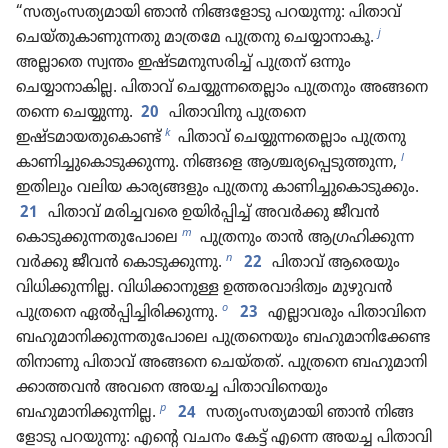
“സത്യംസത്യമായി ഞാൻ നിങ്ങ​ളോ​ടു പറയുന്നു: പിതാവ്‌
j
ചെയ്‌തു​കാ​ണു​ന്നതു മാത്രമേ പുത്രനു ചെയ്യാനാകൂ.
അല്ലാതെ സ്വന്തം ഇഷ്ടമനു​സ​രിച്ച്‌ പുത്രന്‌ ഒന്നും
ചെയ്യാനാകില്ല. പിതാവ്‌ ചെയ്യു​ന്ന​തെ​ല്ലാം പുത്ര​നും അങ്ങനെ​
തന്നെ ചെയ്യുന്നു.
20
പിതാ​വി​നു പുത്രനെ
k
ഇഷ്ടമായതുകൊണ്ട്‌
പിതാവ്‌ ചെയ്യു​ന്ന​തെ​ല്ലാം പുത്രനു
l
കാണിച്ചുകൊടുക്കുന്നു. നിങ്ങളെ ആശ്ചര്യപ്പെടുത്തുന്ന,
ഇതിലും വലിയ കാര്യ​ങ്ങ​ളും പുത്രനു കാണിച്ചുകൊടുക്കും.
21
പിതാവ്‌ മരിച്ച​വരെ ഉയിർപ്പിച്ച്‌ അവർക്കു ജീവൻ
m
കൊടുക്കുന്നതുപോലെ
പുത്ര​നും താൻ ആഗ്രഹി​ക്കു​ന്ന​
n
വർക്കു ജീവൻ കൊടുക്കുന്നു.
22
പിതാവ്‌ ആരെയും
വിധിക്കുന്നില്ല. വിധി​ക്കാ​നുള്ള ഉത്തരവാ​ദി​ത്വം മുഴുവൻ
o
പുത്രനെ ഏൽപ്പിച്ചിരിക്കുന്നു.
23
എല്ലാവ​രും പിതാ​വി​നെ
ബഹുമാ​നി​ക്കു​ന്ന​തു​പോ​ലെ പുത്ര​നെ​യും ബഹുമാ​നി​ക്കേ​ണ്ട​
തി​നാ​ണു പിതാവ്‌ അങ്ങനെ ചെയ്‌തത്‌. പുത്രനെ ബഹുമാ​നി​
ക്കാ​ത്തവൻ അവനെ അയച്ച പിതാ​വി​നെ​യും
p
ബഹുമാനിക്കുന്നില്ല.
24
സത്യം​സ​ത്യ​മാ​യി ഞാൻ നിങ്ങ​
ളോ​ടു പറയുന്നു: എന്റെ വചനം കേട്ട്‌ എന്നെ അയച്ച പിതാ​വി​