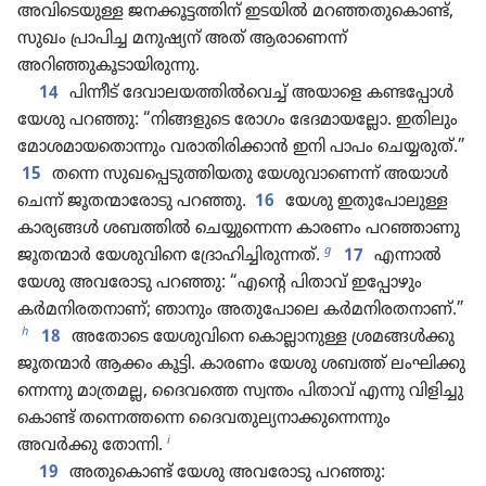
അവി​ടെ​യുള്ള ജനക്കൂ​ട്ട​ത്തിന്‌ ഇടയിൽ മറഞ്ഞതുകൊണ്ട്‌,
സുഖം പ്രാപിച്ച മനുഷ്യന്‌ അത്‌ ആരാ​ണെന്ന്‌
അറിഞ്ഞുകൂടായിരുന്നു.
14
പിന്നീട്‌ ദേവാ​ല​യ​ത്തിൽവെച്ച്‌ അയാളെ കണ്ടപ്പോൾ
യേശു പറഞ്ഞു: “നിങ്ങളുടെ രോഗം ഭേദമായല്ലോ. ഇതിലും
മോശ​മാ​യ​തൊ​ന്നും വരാതി​രി​ക്കാൻ ഇനി പാപം ചെയ്യരുത്‌.”
15
തന്നെ സുഖ​പ്പെ​ടു​ത്തി​യതു യേശു​വാ​ണെന്ന്‌ അയാൾ
ചെന്ന്‌ ജൂതന്മാ​രോ​ടു പറഞ്ഞു.
16
യേശു ഇതു​പോ​ലുള്ള
കാര്യങ്ങൾ ശബത്തിൽ ചെയ്യു​ന്നെന്ന കാരണം പറഞ്ഞാണു
g
ജൂതന്മാർ യേശു​വി​നെ ദ്രോഹിച്ചിരുന്നത്‌.
17
എന്നാൽ
യേശു അവരോ​ടു പറഞ്ഞു: “എന്റെ പിതാവ്‌ ഇപ്പോ​ഴും
കർമനിരതനാണ്‌; ഞാനും അതു​പോ​ലെ കർമനിരതനാണ്‌.”
h
18
അതോടെ യേശു​വി​നെ കൊല്ലാ​നുള്ള ശ്രമങ്ങൾക്കു
ജൂതന്മാർ ആക്കം കൂട്ടി. കാരണം യേശു ശബത്ത്‌ ലംഘി​ക്കു​
ന്നെന്നു മാത്രമല്ല, ദൈവത്തെ സ്വന്തം പിതാവ്‌ എന്നു വിളി​ച്ചു​
കൊണ്ട്‌ തന്നെത്തന്നെ ദൈവ​തു​ല്യ​നാ​ക്കു​ന്നെ​ന്നും
i
അവർക്കു തോന്നി.
19
അതു​കൊണ്ട്‌ യേശു അവരോ​ടു പറഞ്ഞു: