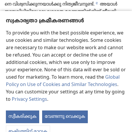
q
നെ വിശ്വ​സി​ക്കു​ന്ന​യാൾക്കു നിത്യജീവനുണ്ട്‌.
അയാൾ
ന്യായ​വി​ധി​യി​ലേക്കു വരാതെ മരണത്തിൽനിന്ന്‌ ജീവനി​
r
ലേക്കു കടന്നിരിക്കുന്നു.
സ്വകാര്യതാ ക്രമീകരണങ്ങൾ
25
“സത്യംസത്യമായി ഞാൻ നിങ്ങ​ളോ​ടു പറയുന്നു:
To provide you with the best possible experience, we
മരിച്ചവർ ദൈവപുത്രന്റെ ശബ്ദം കേൾക്കു​ക​യും കേട്ടനു​സ​
use cookies and similar technologies. Some cookies
രി​ക്കു​ന്നവർ ജീവി​ക്കു​ക​യും ചെയ്യുന്ന സമയം വരുന്നു. അത്‌
are necessary to make our website work and cannot
ഇപ്പോൾത്തന്നെ വന്നിരിക്കുന്നു.
26
പിതാ​വി​നു
be refused. You can accept or decline the use of
s
തന്നിൽത്തന്നെ ജീവനുള്ളതുപോലെ
പുത്ര​നും
additional cookies, which we use only to improve
t
തന്നിൽത്തന്നെ ജീവനുണ്ടായിരിക്കാൻ
പിതാവ്‌ അനുമതി
your experience. None of this data will ever be sold or
u
കൊടുത്തു.
27
അവൻ മനുഷ്യപുത്രനായതുകൊണ്ട്‌
used for marketing. To learn more, read the
Global
പിതാവ്‌ അവനു വിധി​ക്കാ​നുള്ള അധികാ​ര​വും
Policy on Use of Cookies and Similar Technologies
.
v
കൊടുത്തിരിക്കുന്നു.
28
ഇതിൽ ആശ്ചര്യപ്പെടേണ്ടതില്ല.
You can customize your settings at any time by going
സ്‌മാ​ര​ക​ക്ക​ല്ല​റ​ക​ളി​ലുള്ള എല്ലാവ​രും അവന്റെ ശബ്ദം കേട്ട്‌
to
Privacy Settings
.
w
പുറത്ത്‌ വരുന്ന സമയം വരുന്നു.
29
നല്ല കാര്യങ്ങൾ
ചെയ്‌ത​വർക്ക്‌ അതു ജീവനാ​യുള്ള പുനരു​ത്ഥാ​ന​വും മോശ​
*
മായ കാര്യങ്ങൾ ചെയ്‌തവർക്ക്‌
അതു ന്യായ​വി​ധി​ക്കാ​
സ്വീകരിക്കുക
വേണ്ടന്നു വെക്കുക
പ
x
യുള്ള പുനരു​ത്ഥാ​ന​വും ആയിരിക്കും.
30
എനിക്കു
സ്വന്തം ഇഷ്ടമനു​സ​രിച്ച്‌ ഒന്നും ചെയ്യാനാകില്ല. പിതാവ്‌
ഇഷ്ടത്തിന് മാറ്റുക