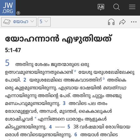
JW.ORG
ലോഗ്
സൈറ്റ്
JW.ORG
മെ
ഇൻ
ഭാഷ
വെബ്‌​
കാ
(പുതിയ
യോഹ
5
മാറ്റുക
സൈ​
പേജ്
റ്റിൽ
തുറക്കുക)
യോഹ​ന്നാൻ എഴുതി​യത്‌
തിരയുക
5:1-47
5
അതിനു ശേഷം ജൂതന്മാ​രു​ടെ ഒരു
a
ഉത്സവമുണ്ടായിരുന്നതുകൊണ്ട്‌
യേശു യരുശ​ലേ​മി​ലേക്കു
b
പോയി.
2
യരുശ​ലേ​മി​ലെ അജകവാടത്തിന്‌
അരികെ
ഒരു കുളമുണ്ടായിരുന്നു. എബ്രായ ഭാഷയിൽ
ബേത്‌സഥ
എന്നായി​രു​ന്നു അതിന്റെ പേര്‌. അതിനു ചുറ്റും അഞ്ചു
മണ്ഡപവുമുണ്ടായിരുന്നു.
3
അവിടെ പല തരം
രോഗമുള്ളവർ, അന്ധർ, മുടന്തർ, കൈകാ​ലു​കൾ
*
ശോഷിച്ചവർ
എന്നിങ്ങനെ ധാരാളം ആളുകൾ
കിടപ്പുണ്ടായിരുന്നു.
4
——
5
38 വർഷമാ​യി രോഗി​യായ
ഒരാൾ അവിടെയുണ്ടായിരുന്നു.
6
അയാൾ അവിടെ