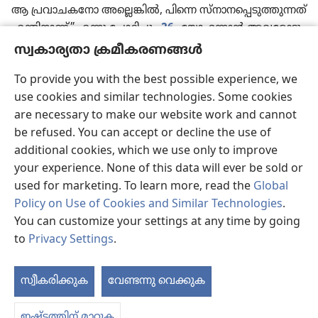
ആ പ്രവാ​ച​ക​നോ അല്ലെങ്കിൽ, പിന്നെ സ്‌നാ​ന​പ്പെ​ടു​ത്തു​ന്നത്‌
എന്തിനാണ്‌” എന്നു ചോദിച്ചു.
26
യോഹ​ന്നാൻ അവരോ​ടു
പറഞ്ഞു: “ഞാൻ വെള്ളത്തിൽ സ്‌നാനപ്പെടുത്തുന്നു.
സ്വകാര്യതാ ക്രമീകരണങ്ങൾ
നിങ്ങൾ അറിയാത്ത ഒരാൾ നിങ്ങൾക്കിടയിലുണ്ട്‌.
27
To provide you with the best possible experience, we
അദ്ദേഹം എന്റെ പിന്നാലെ വരുന്നുണ്ട്‌. അദ്ദേഹത്തിന്റെ
use cookies and similar technologies. Some cookies
k
ചെരിപ്പിന്റെ കെട്ട്‌ അഴിക്കാൻപോ​ലും ഞാൻ യോഗ്യനല്ല.”
are necessary to make our website work and cannot
28
യോർദാന്‌ അക്കരെ, യോഹ​ന്നാൻ ആളുകളെ
be refused. You can accept or decline the use of
l
സ്‌നാനപ്പെടുത്തിക്കൊണ്ടിരുന്ന
ബഥാന്യ​യിൽവെ​ച്ചാണ്‌
additional cookies, which we use only to improve
ഇതെല്ലാം സംഭവിച്ചത്‌.
your experience. None of this data will ever be sold or
29
പിറ്റേന്ന്‌ യേശു അടു​ത്തേക്കു വരുന്നതു കണ്ട്‌ യോഹ​
used for marketing. To learn more, read the
Global
ന്നാൻ പറഞ്ഞു: “ഇതാ, ലോകത്തിന്റെ പാപം
Policy on Use of Cookies and Similar Technologies
.
m
n
നീക്കിക്കളയുന്ന
ദൈവത്തിന്റെ കുഞ്ഞാട്‌!
30
ഇദ്ദേഹ​
You can customize your settings at any time by going
ത്തെ​ക്കു​റി​ച്ചാ​ണു മുമ്പ്‌ ഞാൻ ഇങ്ങനെ പറഞ്ഞത്‌: ‘എന്റെ
to
Privacy Settings
.
പിന്നാലെ വരുന്ന ഒരാൾ എന്റെ മുന്നിൽ കയറിയിരിക്കുന്നു.
o
കാരണം എനിക്കും മുമ്പേ അദ്ദേഹമുണ്ടായിരുന്നു.’
31
എനിക്കും അദ്ദേഹത്തെ അറിയില്ലായിരുന്നു. എന്നാൽ
സ്വീകരിക്കുക
വേണ്ടന്നു വെക്കുക
പ
അദ്ദേഹത്തെ ഇസ്രാ​യേ​ലി​നു വെളി​പ്പെ​ടു​ത്തി​ക്കൊ​ടു​
ക്കാൻവേ​ണ്ടി​യാ​ണു ഞാൻ വെള്ളത്തിൽ സ്‌നാ​ന​പ്പെ​ടു​ത്തു​
ഇഷ്ടത്തിന് മാറ്റുക