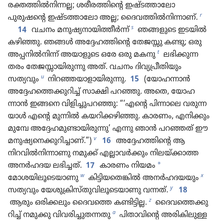
രക്തത്തിൽനിന്നല്ല; ശരീരത്തിന്റെ ഇഷ്ടത്താ​ലോ
r
പുരുഷന്റെ ഇഷ്ടത്താ​ലോ അല്ല; ദൈവത്തിൽനിന്നാണ്‌.
s
14
വചനം മനുഷ്യനായിത്തീർന്ന്‌
ഞങ്ങളുടെ ഇടയിൽ
കഴിഞ്ഞു. ഞങ്ങൾ അദ്ദേഹത്തിന്റെ തേജസ്സു കണ്ടു; ഒരു
t
അപ്പനിൽനിന്ന്‌ അയാളു​ടെ ഒരേ ഒരു മകനു
ലഭിക്കുന്ന
തരം തേജസ്സാ​യി​രു​ന്നു അത്‌. വചനം ദിവ്യ​പ്രീ​തി​യും
u
സത്യവും
നിറഞ്ഞയാളായിരുന്നു.
15
(യോഹന്നാൻ
അദ്ദേഹ​ത്തെ​ക്കു​റിച്ച്‌ സാക്ഷി പറഞ്ഞു. അതെ, യോഹ​
ന്നാൻ ഇങ്ങനെ വിളിച്ചുപറഞ്ഞു: “‘എന്റെ പിന്നാലെ വരുന്ന​
യാൾ എന്റെ മുന്നിൽ കയറിക്കഴിഞ്ഞു. കാരണം, എനിക്കും
മുമ്പേ അദ്ദേഹമുണ്ടായിരുന്നു’ എന്നു ഞാൻ പറഞ്ഞത്‌ ഈ
v
മനുഷ്യനെക്കുറിച്ചാണ്‌.”)
16
അദ്ദേഹത്തിന്റെ ആ
നിറവിൽനി​ന്നാ​ണു നമുക്ക്‌ എല്ലാവർക്കും നിലയ്‌ക്കാത്ത
*
അനർഹദയ ലഭിച്ചത്‌.
17
കാരണം നിയമം
w
x
മോശയിലൂടെയാണു
കിട്ടി​യ​തെ​ങ്കിൽ അനർഹദയയും
y
സത്യവും യേശു​ക്രി​സ്‌തു​വി​ലൂ​ടെ​യാ​ണു വന്നത്‌.
18
z
ആരും ഒരിക്ക​ലും ദൈവത്തെ കണ്ടിട്ടില്ല.
ദൈവ​ത്തെ​ക്കു​
a
റിച്ച്‌ നമുക്കു വിവരിച്ചുതന്നതു
പിതാവിന്റെ അരികിലുള്ള