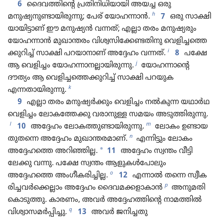
6
ദൈവത്തിന്റെ പ്രതി​നി​ധി​യാ​യി അയച്ച ഒരു
h
മനുഷ്യനുണ്ടായിരുന്നു; പേര്‌ യോഹന്നാൻ.
7
ഒരു സാക്ഷി​
യാ​യി​ട്ടാണ്‌ ഈ മനുഷ്യൻ വന്നത്‌; എല്ലാ തരം മനുഷ്യ​രും
യോഹ​ന്നാൻ മുഖാ​ന്തരം വിശ്വ​സി​ക്കേ​ണ്ട​തി​നു വെളി​ച്ച​ത്തെ​
i
ക്കു​റിച്ച്‌ സാക്ഷി പറയാ​നാണ്‌ അദ്ദേഹം വന്നത്‌.
8
പക്ഷേ
j
ആ വെളിച്ചം യോഹന്നാനല്ലായിരുന്നു.
യോഹന്നാന്റെ
ദൗത്യം ആ വെളി​ച്ച​ത്തെ​ക്കു​റിച്ച്‌ സാക്ഷി പറയുക
k
എന്നതായിരുന്നു.
9
എല്ലാ തരം മനുഷ്യർക്കും വെളിച്ചം നൽകുന്ന യഥാർഥ​
വെ​ളി​ച്ചം ലോക​ത്തേക്കു വരാനുള്ള സമയം അടുത്തിരുന്നു.
l
m
10
അദ്ദേഹം ലോകത്തുണ്ടായിരുന്നു.
ലോകം ഉണ്ടായ​
n
തു​തന്നെ അദ്ദേഹം മുഖാന്തരമാണ്‌.
എന്നിട്ടും ലോകം
*
അദ്ദേഹത്തെ അറിഞ്ഞില്ല.
11
അദ്ദേഹം സ്വന്തം വീട്ടി​
ലേക്കു വന്നു. പക്ഷേ സ്വന്തം ആളുകൾപോ​ലും
o
അദ്ദേഹത്തെ അംഗീകരിച്ചില്ല.
12
എന്നാൽ തന്നെ സ്വീക​
p
രി​ച്ച​വർക്കെ​ല്ലാം അദ്ദേഹം ദൈവമക്കളാകാൻ
അനുമതി
കൊടുത്തു. കാരണം, അവർ അദ്ദേഹത്തിന്റെ നാമത്തിൽ
q
വിശ്വാസമർപ്പിച്ചു.
13
അവർ ജനിച്ചതു