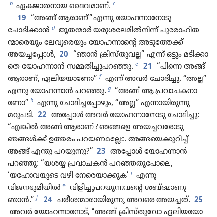
b
c
ഏകജാ​ത​നായ ദൈവമാണ്‌.
19
“അങ്ങ്‌ ആരാണ്‌” എന്നു യോഹ​ന്നാ​നോ​ടു
d
ചോദിക്കാൻ
ജൂതന്മാർ യരുശ​ലേ​മിൽനിന്ന്‌ പുരോ​ഹി​ത​
ന്മാ​രെ​യും ലേവ്യ​രെ​യും യോഹന്നാന്റെ അടു​ത്തേക്ക്‌
അയച്ചപ്പോൾ,
20
“ഞാൻ ക്രിസ്‌തു​വല്ല” എന്ന്‌ ഒട്ടും മടിക്കാ​
e
തെ യോഹ​ന്നാൻ സമ്മതിച്ചുപറഞ്ഞു.
21
“പിന്നെ അങ്ങ്‌
f
ആരാണ്‌, ഏലിയ​യാ​ണോ”
എന്ന്‌ അവർ ചോദിച്ചു. “അല്ല”
g
എന്നു യോഹ​ന്നാൻ പറഞ്ഞു.
“അങ്ങ്‌ ആ പ്രവാ​ച​ക​നാ​
h
ണോ”
എന്നു ചോദിച്ചപ്പോഴും, “അല്ല” എന്നായി​രു​ന്നു
മറുപടി.
22
അപ്പോൾ അവർ യോഹ​ന്നാ​നോ​ടു ചോദിച്ചു:
“എങ്കിൽ അങ്ങ്‌ ആരാണ്‌? ഞങ്ങളെ അയച്ചവ​രോ​ടു
ഞങ്ങൾക്ക്‌ ഉത്തരം പറയണമല്ലോ. അങ്ങയെ​ക്കു​റിച്ച്‌
അങ്ങ്‌ എന്തു പറയുന്നു?”
23
അപ്പോൾ യോഹ​ന്നാൻ
പറഞ്ഞു: “യശയ്യ പ്രവാ​ചകൻ പറഞ്ഞതുപോലെ,
i
‘യഹോവയുടെ വഴി നേരെയാക്കുക’
എന്നു
*
വിജനഭൂമിയിൽ
വിളിച്ചുപറയുന്നവന്റെ ശബ്ദമാണു
j
ഞാൻ.”
24
പരീശ​ന്മാ​രാ​യി​രു​ന്നു അവരെ അയച്ചത്‌.
25
അവർ യോഹന്നാനോട്‌, “അങ്ങ്‌ ക്രിസ്‌തു​വോ ഏലിയ​യോ