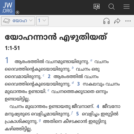
JW.ORG
ലോഗ്
സൈറ്റ്
JW.ORG
മെ
ഇൻ
ഭാഷ
വെബ്‌​
കാ
(പുതിയ
യോഹ
1
മാറ്റുക
സൈ​
പേജ്
റ്റിൽ
തുറക്കുക)
യോഹ​ന്നാൻ എഴുതി​യത്‌
തിരയുക
1:1-51
1
a
ആരംഭ​ത്തിൽ വചനമുണ്ടായിരുന്നു.
വചനം
b
ദൈവത്തിന്റെകൂടെയായിരുന്നു.
വചനം ഒരു
c
ദൈവമായിരുന്നു.
2
ആരംഭ​ത്തിൽ വചനം
d
ദൈവത്തിന്റെകൂടെയായിരുന്നു.
3
സകലവും വചനം
e
മുഖാ​ന്തരം ഉണ്ടായി.
വചന​ത്തെ​ക്കൂ​ടാ​തെ ഒന്നും
ഉണ്ടായിട്ടില്ല.
വചനം മുഖാ​ന്തരം ഉണ്ടായതു ജീവനാണ്‌.
4
ജീവനോ
f
മനുഷ്യ​രു​ടെ വെളിച്ചമായിരുന്നു.
5
വെളിച്ചം ഇരുട്ടിൽ
g
പ്രകാശിക്കുന്നു.
അതിനെ കീഴട​ക്കാൻ ഇരുട്ടി​നു
കഴിഞ്ഞിട്ടില്ല.