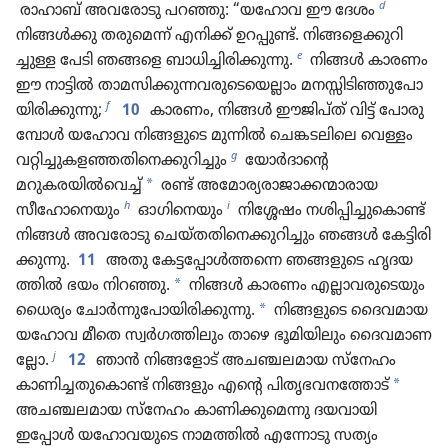
d
രാഹാബ്‌ അവരോ​ടു പറഞ്ഞു: “യഹോവ ഈ ദേശം
നിങ്ങൾക്കു തരു​മെന്ന്‌ എനിക്ക്‌ ഉറപ്പുണ്ട്‌. നിങ്ങ​ളെ​ക്കു​റി​
e
ച്ചുള്ള പേടി ഞങ്ങളെ ബാധി​ച്ചി​രി​ക്കു​ന്നു.
നിങ്ങൾ കാരണം
ഈ നാട്ടിൽ താമസി​ക്കു​ന്ന​വ​രുടെയെ​ല്ലാം മനസ്സി​ടി​ഞ്ഞുപോ​
f
യി​രി​ക്കു​ന്നു;
10
കാരണം, നിങ്ങൾ ഈജി​പ്‌ത്‌ വിട്ട്‌ പോരു​
മ്പോൾ യഹോവ നിങ്ങളു​ടെ മുന്നിൽ ചെങ്കട​ലി​ലെ വെള്ളം
g
വറ്റിച്ചുകളഞ്ഞതിനെക്കുറിച്ചും
യോർദാ​ന്റെ
*
മറുകരയിൽവെച്ച്‌
രണ്ട്‌ അമോ​ര്യ​രാ​ജാ​ക്ക​ന്മാ​രായ
h
i
സീഹോനെയും
ഓഗിനെയും
നിശ്ശേഷം നശിപ്പി​ച്ചുകൊണ്ട്‌
നിങ്ങൾ അവരോ​ടു ചെയ്‌ത​തിനെ​ക്കു​റി​ച്ചും ഞങ്ങൾ കേട്ടി​രി​
ക്കു​ന്നു.
11
അതു കേട്ട​പ്പോൾത്തന്നെ ഞങ്ങളുടെ ഹൃദയ​
*
ത്തിൽ ഭയം നിറഞ്ഞു.
നിങ്ങൾ കാരണം എല്ലാവ​രുടെ​യും
*
ധൈര്യം ചോർന്നുപോ​യി​രി​ക്കു​ന്നു.
നിങ്ങളു​ടെ ദൈവ​മായ
യഹോവ മീതെ സ്വർഗ​ത്തി​ലും താഴെ ഭൂമി​യി​ലും ദൈവ​മാ​ണ​
j
ല്ലോ.
12
ഞാൻ നിങ്ങ​ളോട്‌ അചഞ്ചല​മായ സ്‌നേഹം
*
കാണി​ച്ച​തുകൊണ്ട്‌ നിങ്ങളും എന്റെ പിതൃഭവനത്തോട്‌
അചഞ്ചല​മായ സ്‌നേഹം കാണി​ക്കുമെന്നു ദയവായി
ഇപ്പോൾ യഹോ​വ​യു​ടെ നാമത്തിൽ എന്നോടു സത്യം