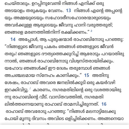
ചെയ്‌താ​ലും. ഉറപ്പി​നുവേണ്ടി നിങ്ങൾ എനിക്ക്‌ ഒരു
അടയാളം തരുക​യും വേണം.
13
നിങ്ങൾ എന്റെ അപ്പന്റെ​
യും അമ്മയുടെ​യും സഹോ​ദ​രീ​സഹോ​ദ​ര​ന്മാ​രുടെ​യും
അവർക്കുള്ള ആരു​ടെ​യും ജീവനു ഹാനി വരുത്ത​രുത്‌;
k
ഞങ്ങളെ മരണത്തിൽനി​ന്ന്‌ രക്ഷിക്കണം.”
14
അപ്പോൾ, ആ പുരു​ഷ​ന്മാർ രാഹാ​ബിനോ​ടു പറഞ്ഞു:
“നിങ്ങളു​ടെ ജീവനു പകരം ഞങ്ങൾ ഞങ്ങളുടെ ജീവൻ
തരും! ഞങ്ങളുടെ ദൗത്യത്തെ​ക്കു​റിച്ച്‌ ആരോ​ടും പറയാ​തി​രു​
ന്നാൽ, ഞങ്ങൾ രാഹാ​ബിനോ​ടു വിശ്വ​സ്‌ത​രാ​യി​രി​ക്കും.
യഹോവ ഞങ്ങൾക്ക്‌ ഈ ദേശം തരു​മ്പോൾ ഞങ്ങൾ
അചഞ്ചല​മായ സ്‌നേഹം കാണി​ക്കും.”
15
അതിനു
ശേഷം, രാഹാബ്‌ അവരെ ജനലിൽക്കൂ​ടി ഒരു കയർവഴി
l
ഇറക്കി​വി​ട്ടു.
കാരണം, നഗരമ​തി​ലി​ന്റെ ഒരു വശത്താ​യി​രു​
ന്നു രാഹാ​ബി​ന്റെ വീട്‌. വാസ്‌ത​വ​ത്തിൽ, നഗരമ​തി​
ലിൽത്തന്നെ​യാ​ണു രാഹാബ്‌ താമസി​ച്ചി​രു​ന്നത്‌.
16
രാഹാബ്‌ അവരോ​ടു പറഞ്ഞു: “നിങ്ങൾ മലനാ​ട്ടിലേക്കു
പോയി മൂന്നു ദിവസം അവിടെ ഒളിച്ചി​രി​ക്കണം. അങ്ങനെ​യാ​
കുമ്പോൾ നിങ്ങളെ തിരഞ്ഞുപോ​കു​ന്ന​വർക്കു നിങ്ങളെ