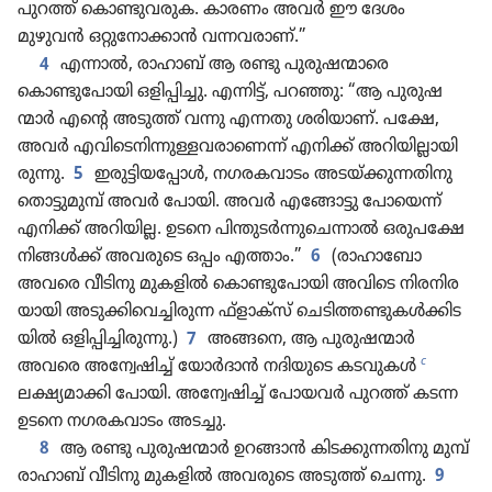
പുറത്ത്‌ കൊണ്ടു​വ​രുക. കാരണം അവർ ഈ ദേശം
മുഴുവൻ ഒറ്റു​നോ​ക്കാൻ വന്നവരാ​ണ്‌.”
4
എന്നാൽ, രാഹാബ്‌ ആ രണ്ടു പുരു​ഷ​ന്മാ​രെ
കൊണ്ടുപോ​യി ഒളിപ്പി​ച്ചു. എന്നിട്ട്‌, പറഞ്ഞു: “ആ പുരു​ഷ​
ന്മാർ എന്റെ അടുത്ത്‌ വന്നു എന്നതു ശരിയാ​ണ്‌. പക്ഷേ,
അവർ എവി​ടെ​നി​ന്നു​ള്ള​വ​രാണെന്ന്‌ എനിക്ക്‌ അറിയി​ല്ലാ​യി​
രു​ന്നു.
5
ഇരുട്ടിയപ്പോൾ, നഗരക​വാ​ടം അടയ്‌ക്കു​ന്ന​തി​നു
തൊട്ടു​മുമ്പ്‌ അവർ പോയി. അവർ എങ്ങോട്ടു പോ​യെന്ന്‌
എനിക്ക്‌ അറിയില്ല. ഉടനെ പിന്തു​ടർന്നുചെ​ന്നാൽ ഒരുപക്ഷേ
നിങ്ങൾക്ക്‌ അവരുടെ ഒപ്പം എത്താം.”
6
(രാഹാ​ബോ
അവരെ വീടിനു മുകളിൽ കൊണ്ടുപോ​യി അവിടെ നിരനി​ര​
യാ​യി അടുക്കിവെ​ച്ചി​രുന്ന ഫ്‌ളാ​ക്‌സ്‌ ചെടി​ത്ത​ണ്ടു​കൾക്കി​ട​
യിൽ ഒളിപ്പി​ച്ചി​രു​ന്നു.)
7
അങ്ങനെ, ആ പുരു​ഷ​ന്മാർ
c
അവരെ അന്വേ​ഷിച്ച്‌ യോർദാൻ നദിയു​ടെ കടവുകൾ
ലക്ഷ്യമാ​ക്കി പോയി. അന്വേ​ഷിച്ച്‌ പോയവർ പുറത്ത്‌ കടന്ന
ഉടനെ നഗരക​വാ​ടം അടച്ചു.
8
ആ രണ്ടു പുരു​ഷ​ന്മാർ ഉറങ്ങാൻ കിടക്കു​ന്ന​തി​നു മുമ്പ്‌
രാഹാബ്‌ വീടിനു മുകളിൽ അവരുടെ അടുത്ത്‌ ചെന്നു.
9