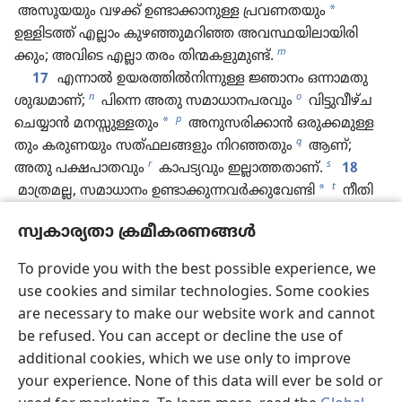
*
അസൂയയും വഴക്ക്‌ ഉണ്ടാക്കാ​നുള്ള പ്രവണതയും
ഉള്ളിടത്ത്‌ എല്ലാം കുഴഞ്ഞു​മ​റിഞ്ഞ അവസ്ഥയി​ലാ​യി​രി​
m
ക്കും; അവിടെ എല്ലാ തരം തിന്മക​ളു​മുണ്ട്‌.
17
എന്നാൽ ഉയരത്തിൽനി​ന്നുള്ള ജ്ഞാനം ഒന്നാമതു
n
o
ശുദ്ധമാ​ണ്‌;
പിന്നെ അതു സമാധാനപരവും
വിട്ടു​വീഴ്‌ച
p
*
ചെയ്യാൻ മനസ്സുള്ളതും
അനുസ​രി​ക്കാൻ ഒരുക്ക​മു​ള്ള​
q
തും കരുണ​യും സത്‌ഫ​ല​ങ്ങ​ളും നിറഞ്ഞതും
ആണ്‌;
r
s
അതു പക്ഷപാതവും
കാപട്യ​വും ഇല്ലാത്ത​താണ്‌.
18
t
*
മാത്രമല്ല, സമാധാ​നം ഉണ്ടാക്കുന്നവർക്കുവേണ്ടി
നീതി​
യു​ടെ ഫലം വിതയ്‌ക്കു​ന്നതു സമാധാ​ന​മുള്ള ചുറ്റു​പാ​ടി​ലാണ്‌.
സ്വകാര്യതാ ക്രമീകരണങ്ങൾ
u
To provide you with the best possible experience, we
use cookies and similar technologies. Some cookies
പുറകിലുള്ളത്
അടുത്തത്
are necessary to make our website work and cannot
be refused. You can accept or decline the use of
additional cookies, which we use only to improve
your experience. None of this data will ever be sold or
ഈ പ്രസിദ്ധീകരണത്തിന്‍റെ പകർപ്പവകാശം