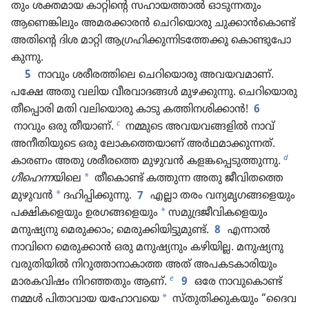
തും ശക്തമായ കാറ്റിന്റെ സഹായ​ത്താൽ ഓടു​ന്ന​തും
ആണെങ്കി​ലും അമരക്കാ​രൻ ചെറിയൊ​രു ചുക്കാൻകൊ​ണ്ട്‌
അതിന്റെ ദിശ മാറ്റി ആഗ്രഹി​ക്കു​ന്നി​ടത്തേക്കു കൊണ്ടുപോ​
കു​ന്നു.
5
നാവും ശരീര​ത്തി​ലെ ചെറിയൊ​രു അവയവ​മാണ്‌.
പക്ഷേ അതു വലിയ വീരവാ​ദങ്ങൾ മുഴക്കു​ന്നു. ചെറിയൊ​രു
തീപ്പൊ​രി മതി വലി​യൊ​രു കാടു കത്തിന​ശി​ക്കാൻ!
6
c
നാവും ഒരു തീയാണ്‌.
നമ്മുടെ അവയവ​ങ്ങ​ളിൽ നാവ്‌
അനീതി​യു​ടെ ഒരു ലോകത്തെ​യാണ്‌ അർഥമാ​ക്കു​ന്നത്‌.
d
കാരണം അതു ശരീരത്തെ മുഴുവൻ കളങ്ക​പ്പെ​ടു​ത്തു​ന്നു.
*
ഗീഹെന്ന
യിലെ
തീകൊ​ണ്ട്‌ കത്തുന്ന അതു ജീവി​തത്തെ
*
മുഴുവൻ
ദഹിപ്പി​ക്കു​ന്നു.
7
എല്ലാ തരം വന്യമൃ​ഗ​ങ്ങളെ​യും
*
പക്ഷികളെ​യും ഉരഗങ്ങളെയും
സമു​ദ്ര​ജീ​വി​കളെ​യും
മനുഷ്യ​നു മെരു​ക്കാം; മെരു​ക്കി​യി​ട്ടു​മുണ്ട്‌.
8
എന്നാൽ
നാവിനെ മെരു​ക്കാൻ ഒരു മനുഷ്യ​നും കഴിയില്ല. മനുഷ്യ​നു
വരുതി​യിൽ നിറു​ത്താ​നാ​കാത്ത അത്‌ അപകട​കാ​രി​യും
e
മാരക​വി​ഷം നിറഞ്ഞ​തും ആണ്‌.
9
ഒരേ നാവു​കൊ​ണ്ട്‌
*
നമ്മൾ പിതാ​വായ യഹോവയെ
സ്‌തു​തി​ക്കു​ക​യും “ദൈവ​