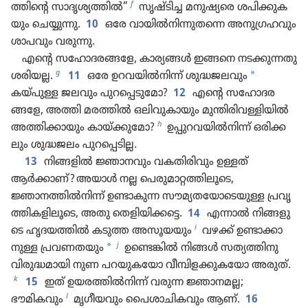
f
ത്തി​ന്റെ സാദൃ​ശ്യ​ത്തിൽ”
സൃഷ്ടിച്ച മനുഷ്യ​രെ ശപിക്കു​ക​
യും ചെയ്യുന്നു.
10
ഒരേ വായിൽനി​ന്നു​തന്നെ അനു​ഗ്ര​ഹ​വും
ശാപവും വരുന്നു.
എന്റെ സഹോ​ദ​ര​ങ്ങളേ, കാര്യങ്ങൾ ഇങ്ങനെ നടക്കു​ന്നതു
g
*
ശരിയല്ല.
11
ഒരേ ഉറവയിൽനി​ന്ന്‌ ശുദ്ധജലവും
കയ്‌പുള്ള ജലവും പുറ​പ്പെ​ടു​മോ?
12
എന്റെ സഹോ​ദ​ര​
ങ്ങളേ, അത്തി മരത്തിൽ ഒലിവു​കാ​യും മുന്തി​രി​വ​ള്ളി​യിൽ
h
അത്തിക്കാ​യും കായ്‌ക്കു​മോ?
ഉപ്പുറ​വ​യിൽനിന്ന്‌ ഒരിക്ക​
ലും ശുദ്ധജലം പുറ​പ്പെ​ടില്ല.
13
നിങ്ങളിൽ ജ്ഞാനവും വകതി​രി​വും ഉള്ളത്‌
ആർക്കാണ്‌? അയാൾ നല്ല പെരു​മാ​റ്റ​ത്തി​ലൂ​ടെ,
ജ്ഞാനത്തിൽനി​ന്ന്‌ ഉണ്ടാകുന്ന സൗമ്യ​തയോടെ​യുള്ള പ്രവൃ​
ത്തി​ക​ളി​ലൂ​ടെ, അതു തെളി​യി​ക്കട്ടെ.
14
എന്നാൽ നിങ്ങളു​
i
ടെ ഹൃദയ​ത്തിൽ കടുത്ത അസൂയയും
വഴക്ക്‌ ഉണ്ടാക്കാ​
j
*
നുള്ള പ്രവണതയും
ഉണ്ടെങ്കിൽ നിങ്ങൾ സത്യത്തി​നു
വിരു​ദ്ധ​മാ​യി നുണ പറയു​ക​യോ വീമ്പി​ള​ക്കു​ക​യോ അരുത്‌.
k
15
ഇത്‌ ഉയരത്തിൽനി​ന്ന്‌ വരുന്ന ജ്ഞാനമല്ല;
l
ഭൗമികവും
മൃഗീ​യ​വും പൈശാ​ചി​ക​വും ആണ്‌.
16