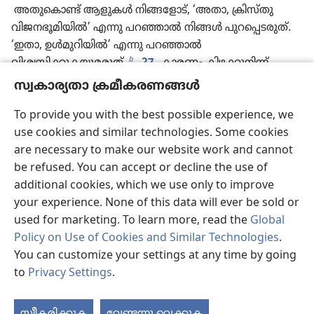
അതുകൊണ്ട്‌ ആളുകൾ നിങ്ങളോട്‌, ‘അതാ, ക്രിസ്‌തു
വിജനഭൂമിയിൽ’ എന്നു പറഞ്ഞാൽ നിങ്ങൾ പുറപ്പെടരുത്‌.
‘ഇതാ, ഉൾമുറിയിൽ’ എന്നു പറഞ്ഞാൽ
b
വിശ്വസിക്കുകയുമരുത്‌.
27
കാരണം കിഴക്കുനിന്ന്‌
പുറപ്പെടുന്ന മിന്നൽ പടിഞ്ഞാറുവരെ
സ്വകാര്യതാ ക്രമീകരണങ്ങൾ
പ്രകാശിക്കുന്നതുപോലെയായിരിക്കും മനുഷ്യപുത്രന്റെ
c
സാന്നിധ്യവും.
28
ശവമുള്ളിടത്ത്‌ കഴുകന്മാർ വന്നുകൂടും.
To provide you with the best possible experience, we
d
use cookies and similar technologies. Some cookies
29
“ആ നാളുകളിലെ കഷ്ടത കഴിയുന്ന ഉടനെ സൂര്യൻ
are necessary to make our website work and cannot
e
ഇരുണ്ടുപോകും.
ചന്ദ്രൻ വെളിച്ചം തരില്ല. നക്ഷത്രങ്ങൾ
be refused. You can accept or decline the use of
ആകാശത്തുനിന്ന്‌ വീഴും. ആകാശത്തിലെ ശക്തികൾ
additional cookies, which we use only to improve
f
ആടിയുലയും.
30
അപ്പോൾ മനുഷ്യപുത്രന്റെ അടയാളം
your experience. None of this data will ever be sold or
ആകാശത്ത്‌ ദൃശ്യമാകും. ഭൂമിയിലെ എല്ലാ ഗോത്രങ്ങളും
used for marketing. To learn more, read the
Global
g
നെഞ്ചത്തടിച്ച്‌ വിലപിക്കും.
മനുഷ്യപുത്രൻ
Policy on Use of Cookies and Similar Technologies
.
*
ശക്തിയോടെയും വലിയ മഹത്ത്വത്തോടെയും
You can customize your settings at any time by going
h
ആകാശമേഘങ്ങളിൽ വരുന്നത്‌ അവർ കാണും.
31
to
Privacy Settings
.
തിരഞ്ഞെടുത്തിരിക്കുന്നവരെ ആകാശത്തിന്റെ
ഒരറ്റംമുതൽ മറ്റേ അറ്റംവരെ നാലു ദിക്കിൽനിന്നും