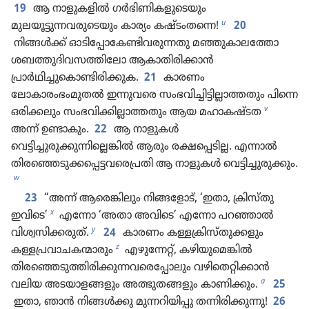
19
ആ നാളുകളിൽ ഗർഭിണികളുടെയും
u
മുലയൂട്ടുന്നവരുടെയും കാര്യം കഷ്ടംതന്നെ!
20
നിങ്ങൾക്ക്‌ ഓടിപ്പോകേണ്ടിവരുന്നതു മഞ്ഞുകാലത്തോ
ശബത്തുദിവസത്തിലോ ആകാതിരിക്കാൻ
പ്രാർഥിച്ചുകൊണ്ടിരിക്കുക.
21
കാരണം
ലോകാരംഭംമുതൽ ഇന്നുവരെ സംഭവിച്ചിട്ടില്ലാത്തതും പിന്നെ
v
ഒരിക്കലും സംഭവിക്കില്ലാത്തതും ആയ മഹാകഷ്ടത
അന്ന്‌ ഉണ്ടാകും.
22
ആ നാളുകൾ
വെട്ടിച്ചുരുക്കുന്നില്ലെങ്കിൽ ആരും രക്ഷപ്പെടില്ല. എന്നാൽ
തിരഞ്ഞെടുക്കപ്പെട്ടവരെപ്രതി ആ നാളുകൾ വെട്ടിച്ചുരുക്കും.
w
23
“അന്ന്‌ ആരെങ്കിലും നിങ്ങളോട്‌, ‘ഇതാ, ക്രിസ്‌തു
x
ഇവിടെ’
എന്നോ ‘അതാ അവിടെ’ എന്നോ പറഞ്ഞാൽ
y
വിശ്വസിക്കരുത്‌.
24
കാരണം കള്ളക്രിസ്‌തുക്കളും
z
കള്ളപ്രവാചകന്മാരും
എഴുന്നേറ്റ്‌, കഴിയുമെങ്കിൽ
തിരഞ്ഞെടുത്തിരിക്കുന്നവരെപ്പോലും വഴിതെറ്റിക്കാൻ
a
വലിയ അടയാളങ്ങളും അത്ഭുതങ്ങളും കാണിക്കും.
25
ഇതാ, ഞാൻ നിങ്ങൾക്കു മുന്നറിയിപ്പു തന്നിരിക്കുന്നു!
26