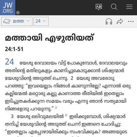
JW.ORG
ലോഗ്
സൈറ്റ്
JW.ORG
മെ
ഇൻ
ഭാഷ
വെബ്‌​
കാ
(പുതിയ
മത്ത
24
മാറ്റുക
സൈ​
പേജ്
റ്റിൽ
തുറക്കുക)
മത്തായി എഴുതിയത്‌
തിരയുക
24:1-51
24
യേശു ദേവാലയം വിട്ട്‌ പോകുമ്പോൾ, ദേവാലയവും
അതിന്റെ മതിലുകളും കാണിച്ചുകൊടുക്കാൻ ശിഷ്യന്മാർ
യേശുവിന്റെ അടുത്ത്‌ ചെന്നു.
2
യേശു അവരോടു
പറഞ്ഞു: “ഇവയെല്ലാം നിങ്ങൾ കാണുന്നില്ലേ? എന്നാൽ ഒരു
കല്ലിന്മേൽ മറ്റൊരു കല്ലു കാണാത്ത രീതിയിൽ ഇതെല്ലാം
ഇടിച്ചുതകർക്കുന്ന സമയം വരും എന്നു ഞാൻ സത്യമായി
a
നിങ്ങളോടു പറയുന്നു.”
b
3
യേശു ഒലിവുമലയിൽ
ഇരിക്കുമ്പോൾ, ശിഷ്യന്മാർ
തനിച്ച്‌ യേശുവിന്റെ അടുത്ത്‌ ചെന്ന്‌ ഇങ്ങനെ ചോദിച്ചു:
“ഇതെല്ലാം എപ്പോഴായിരിക്കും സംഭവിക്കുക? അങ്ങയുടെ