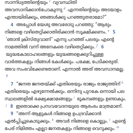
c
സാന്നിധ്യത്തിന്റെയും
വ്യവസ്ഥിതി
d
അവസാനിക്കാൻപോകുന്നു
എന്നതിന്റെയും അടയാളം
എന്തായിരിക്കും, ഞങ്ങൾക്കു പറഞ്ഞുതരാമോ?”
4
അപ്പോൾ യേശു അവരോടു പറഞ്ഞു: “ആരും
e
നിങ്ങളെ വഴിതെറ്റിക്കാതിരിക്കാൻ സൂക്ഷിക്കണം.
5
‘ഞാൻ ക്രിസ്‌തുവാണ്‌ ’ എന്നു പറഞ്ഞ്‌ പലരും എന്റെ
f
നാമത്തിൽ വന്ന്‌ അനേകരെ വഴിതെറ്റിക്കും.
6
യുദ്ധകോലാഹലങ്ങളും യുദ്ധങ്ങളെക്കുറിച്ചുള്ള
വാർത്തകളും നിങ്ങൾ കേൾക്കും. പക്ഷേ, പേടിക്കരുത്‌.
അവ സംഭവിക്കേണ്ടതാണ്‌. എന്നാൽ അത്‌ അവസാനമല്ല.
g
h
7
“ജനത ജനതയ്‌ക്ക്‌ എതിരെയും രാജ്യം രാജ്യത്തിന്‌
എതിരെയും എഴുന്നേൽക്കും. ഒന്നിനു പുറകേ ഒന്നായി പല
i
സ്ഥലങ്ങളിൽ ഭക്ഷ്യക്ഷാമങ്ങളും
ഭൂകമ്പങ്ങളും ഉണ്ടാകും.
j
8
ഇതൊക്കെ പ്രസവവേദനയുടെ ആരംഭം മാത്രമാണ്‌.
9
“അന്ന്‌ ആളുകൾ നിങ്ങളെ ഉപദ്രവിക്കാൻ
k
l
ഏൽപ്പിച്ചുകൊടുക്കും.
അവർ നിങ്ങളെ കൊല്ലും.
എന്റെ
m
പേര്‌ നിമിത്തം എല്ലാ ജനതകളും നിങ്ങളെ വെറുക്കും.