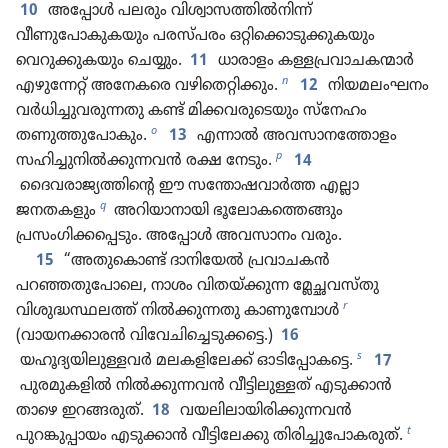
10
അപ്പോൾ പലരും വിശ്വാസത്തിൽനിന്ന്‌
വീണുപോകുകയും പരസ്‌പരം ഒറ്റിക്കൊടുക്കുകയും
വെറുക്കുകയും ചെയ്യും.
11
ധാരാളം കള്ളപ്രവാചകന്മാർ
n
എഴുന്നേറ്റ്‌ അനേകരെ വഴിതെറ്റിക്കും.
12
നിയമലംഘനം
വർധിച്ചുവരുന്നതു കണ്ട്‌ മിക്കവരുടെയും സ്‌നേഹം
o
തണുത്തുപോകും.
13
എന്നാൽ അവസാനത്തോളം
p
സഹിച്ചുനിൽക്കുന്നവൻ രക്ഷ നേടും.
14
ദൈവരാജ്യത്തിന്റെ ഈ സന്തോഷവാർത്ത എല്ലാ
q
ജനതകളും
അറിയാനായി ഭൂലോകത്തെങ്ങും
പ്രസംഗിക്കപ്പെടും. അപ്പോൾ അവസാനം വരും.
15
“അതുകൊണ്ട്‌ ദാനിയേൽ പ്രവാചകൻ
പറഞ്ഞതുപോലെ, നാശം വിതയ്‌ക്കുന്ന മ്ലേച്ഛവസ്‌തു
r
വിശുദ്ധസ്ഥലത്ത്‌ നിൽക്കുന്നതു കാണുമ്പോൾ
(വായനക്കാരൻ വിവേചിച്ചെടുക്കട്ടെ.)
16
s
യഹൂദ്യയിലുള്ളവർ മലകളിലേക്ക്‌ ഓടിപ്പോകട്ടെ.
17
പുരമുകളിൽ നിൽക്കുന്നവൻ വീട്ടിലുള്ളത്‌ എടുക്കാൻ
താഴെ ഇറങ്ങരുത്‌.
18
വയലിലായിരിക്കുന്നവൻ
t
പുറങ്കുപ്പായം എടുക്കാൻ വീട്ടിലേക്കു തിരിച്ചുപോകരുത്‌.