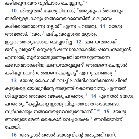
i
കഴിക്കുന്നവൻ വ്യഭിചാരം ചെയ്യുന്നു.”
10
ശിഷ്യന്മാർ യേശുവിനോട്‌, “ഭാര്യയും ഭർത്താവും
തമ്മിലുള്ള കാര്യം ഇങ്ങനെയാണെങ്കിൽ കല്യാണം
കഴിക്കാത്തതാണു നല്ലത്‌ ” എന്നു പറഞ്ഞു.
11
യേശു
j
അവരോട്‌, “വരം
ലഭിച്ചവരല്ലാതെ മറ്റാരും
ഇപ്പറഞ്ഞതുപോലെ ചെയ്യാറില്ല.
12
ഷണ്ഡന്മാരായി
ജനിച്ചവരുണ്ട്‌, മനുഷ്യർ ഷണ്ഡന്മാരാക്കിയ ഷണ്ഡന്മാരുണ്ട്‌.
എന്നാൽ, സ്വർഗരാജ്യത്തെപ്രതി തങ്ങളെത്തന്നെ
ഷണ്ഡന്മാരാക്കിയ ഷണ്ഡന്മാരുമുണ്ട്‌. അങ്ങനെ ചെയ്യാൻ
k
കഴിയുന്നവൻ അങ്ങനെ ചെയ്യട്ടെ” എന്നു പറഞ്ഞു.
13
യേശു കൈകൾ വെച്ച്‌ പ്രാർഥിക്കാൻവേണ്ടി ചിലർ
കുട്ടികളെ യേശുവിന്റെ അടുത്ത്‌ കൊണ്ടുവന്നു. എന്നാൽ
l
ശിഷ്യന്മാർ അവരെ വഴക്കു പറഞ്ഞു.
14
എന്നാൽ യേശു
പറഞ്ഞു: “കുട്ടികളെ ഇങ്ങു വിടൂ. അവരെ തടയേണ്ടാ.
m
സ്വർഗരാജ്യം ഇങ്ങനെയുള്ളവരുടേതാണ്‌.”
15
യേശു
*
അവരുടെ മേൽ കൈകൾ വെച്ചശേഷം
അവിടെനിന്ന്‌
പോയി.
16
അപ്പോൾ ഒരാൾ യേശുവിന്റെ അടുത്ത്‌ വന്ന്‌,