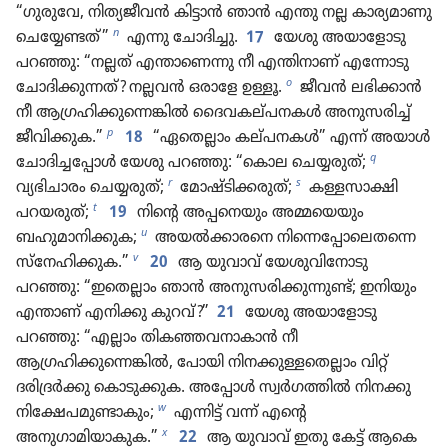
“ഗുരുവേ, നിത്യജീവൻ കിട്ടാൻ ഞാൻ എന്തു നല്ല കാര്യമാണു
n
ചെയ്യേണ്ടത്‌ ”
എന്നു ചോദിച്ചു.
17
യേശു അയാളോടു
പറഞ്ഞു: “നല്ലത്‌ എന്താണെന്നു നീ എന്തിനാണ്‌ എന്നോടു
o
ചോദിക്കുന്നത്‌? നല്ലവൻ ഒരാളേ ഉള്ളൂ.
ജീവൻ ലഭിക്കാൻ
നീ ആഗ്രഹിക്കുന്നെങ്കിൽ ദൈവകല്‌പനകൾ അനുസരിച്ച്‌
p
ജീവിക്കുക.”
18
“ഏതെല്ലാം കല്‌പനകൾ” എന്ന്‌ അയാൾ
q
ചോദിച്ചപ്പോൾ യേശു പറഞ്ഞു: “കൊല ചെയ്യരുത്‌;
r
s
വ്യഭിചാരം ചെയ്യരുത്‌;
മോഷ്ടിക്കരുത്‌;
കള്ളസാക്ഷി
t
പറയരുത്‌;
19
നിന്റെ അപ്പനെയും അമ്മയെയും
u
ബഹുമാനിക്കുക;
അയൽക്കാരനെ നിന്നെപ്പോലെതന്നെ
v
സ്‌നേഹിക്കുക.”
20
ആ യുവാവ്‌ യേശുവിനോടു
പറഞ്ഞു: “ഇതെല്ലാം ഞാൻ അനുസരിക്കുന്നുണ്ട്‌; ഇനിയും
എന്താണ്‌ എനിക്കു കുറവ്‌?”
21
യേശു അയാളോടു
പറഞ്ഞു: “എല്ലാം തികഞ്ഞവനാകാൻ നീ
ആഗ്രഹിക്കുന്നെങ്കിൽ, പോയി നിനക്കുള്ളതെല്ലാം വിറ്റ്‌
ദരിദ്രർക്കു കൊടുക്കുക. അപ്പോൾ സ്വർഗത്തിൽ നിനക്കു
w
നിക്ഷേപമുണ്ടാകും;
എന്നിട്ട്‌ വന്ന്‌ എന്റെ
x
അനുഗാമിയാകുക.”
22
ആ യുവാവ്‌ ഇതു കേട്ട്‌ ആകെ