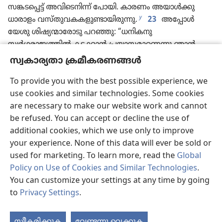
സങ്കടപ്പെട്ട്‌ അവിടെനിന്ന്‌ പോയി. കാരണം അയാൾക്കു
y
ധാരാളം വസ്‌തുവകകളുണ്ടായിരുന്നു.
23
അപ്പോൾ
യേശു ശിഷ്യന്മാരോടു പറഞ്ഞു: “ധനികനു
സ്വർഗരാജ്യത്തിൽ കടക്കാൻ പ്രയാസമാണെന്നു ഞാൻ
z
സത്യമായി നിങ്ങളോടു പറയുന്നു.
24
ഞാൻ വീണ്ടും
സ്വകാര്യതാ ക്രമീകരണങ്ങൾ
പറയുന്നു, ഒരു ധനികൻ ദൈവരാജ്യത്തിൽ
കടക്കുന്നതിനെക്കാൾ എളുപ്പം ഒട്ടകം ഒരു
To provide you with the best possible experience, we
a
സൂചിക്കുഴയിലൂടെ കടക്കുന്നതാണ്‌.”
use cookies and similar technologies. Some cookies
25
അതു കേട്ട ശിഷ്യന്മാർ ആകെ അമ്പരന്ന്‌,
are necessary to make our website work and cannot
b
“അങ്ങനെയെങ്കിൽ ആരെങ്കിലും രക്ഷപ്പെടുമോ”
എന്നു
be refused. You can accept or decline the use of
ചോദിച്ചു.
26
യേശു അവരുടെ കണ്ണുകളിലേക്കു
additional cookies, which we use only to improve
നോക്കിക്കൊണ്ട്‌ പറഞ്ഞു: “അതു മനുഷ്യർക്ക്‌ അസാധ്യം.
your experience. None of this data will ever be sold or
c
എന്നാൽ ദൈവത്തിന്‌ എല്ലാം സാധ്യം.”
used for marketing. To learn more, read the
Global
27
അപ്പോൾ പത്രോസ്‌ യേശുവിനോടു ചോദിച്ചു:
Policy on Use of Cookies and Similar Technologies
.
“ഞങ്ങൾ എല്ലാം ഉപേക്ഷിച്ച്‌ അങ്ങയെ
You can customize your settings at any time by going
d
അനുഗമിച്ചിരിക്കുന്നു;
ഞങ്ങൾക്ക്‌ എന്തു കിട്ടും?”
28
to
Privacy Settings
.
യേശു അവരോടു പറഞ്ഞു: “സത്യമായി ഞാൻ നിങ്ങളോടു
പറയുന്നു: പുനഃസൃഷ്ടിയിൽ മനുഷ്യപുത്രൻ തന്റെ