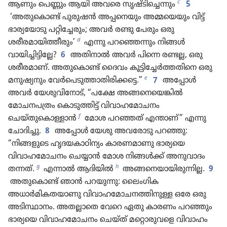
c
ആണും പെണ്ണും ആയി അവരെ സൃഷ്ടിച്ചെന്നും
5
‘അതുകൊണ്ട്‌ പുരുഷൻ അപ്പനെയും അമ്മയെയും വിട്ട്‌
ഭാര്യയോടു പറ്റിച്ചേരും; അവർ രണ്ടു പേരും ഒരു
d
ശരീരമായിത്തീരും’
എന്നു പറഞ്ഞെന്നും നിങ്ങൾ
വായിച്ചിട്ടില്ലേ?
6
അതിനാൽ അവർ പിന്നെ രണ്ടല്ല, ഒരു
ശരീരമാണ്‌. അതുകൊണ്ട്‌ ദൈവം കൂട്ടിച്ചേർത്തതിനെ ഒരു
e
മനുഷ്യനും വേർപെടുത്താതിരിക്കട്ടെ.”
7
അപ്പോൾ
അവർ യേശുവിനോട്‌, “പക്ഷേ അങ്ങനെയെങ്കിൽ
മോചനപത്രം കൊടുത്തിട്ട്‌ വിവാഹമോചനം
f
ചെയ്‌തുകൊള്ളാൻ
മോശ പറഞ്ഞത്‌ എന്താണ്‌ ” എന്നു
ചോദിച്ചു.
8
അപ്പോൾ യേശു അവരോടു പറഞ്ഞു:
“നിങ്ങളുടെ ഹൃദയകാഠിന്യം കാരണമാണു ഭാര്യയെ
വിവാഹമോചനം ചെയ്യാൻ മോശ നിങ്ങൾക്ക്‌ അനുവാദം
g
h
തന്നത്‌.
എന്നാൽ ആദിയിൽ
അങ്ങനെയായിരുന്നില്ല.
9
അതുകൊണ്ട്‌ ഞാൻ പറയുന്നു: ലൈംഗിക
അധാർമികതയാണു വിവാഹമോചനത്തിനുള്ള ഒരേ ഒരു
അടിസ്ഥാനം. അതല്ലാതെ വേറെ ഏതു കാരണം പറഞ്ഞും
ഭാര്യയെ വിവാഹമോചനം ചെയ്‌ത്‌ മറ്റൊരുവളെ വിവാഹം