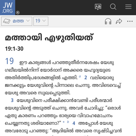
JW.ORG
ലോഗ്
സൈറ്റ്
JW.ORG
മെ
ഇൻ
ഭാഷ
വെബ്‌​
കാ
(പുതിയ
മത്ത
19
മാറ്റുക
സൈ​
പേജ്
റ്റിൽ
തുറക്കുക)
മത്തായി എഴുതിയത്‌
തിരയുക
19:1-30
19
ഈ കാര്യങ്ങൾ പറഞ്ഞുതീർന്നശേഷം യേശു
ഗലീലയിൽനിന്ന്‌ യോർദാന്‌ അക്കരെ യഹൂദ്യയുടെ
a
അതിർത്തിപ്രദേശങ്ങളിൽ എത്തി.
2
വലിയൊരു
ജനക്കൂട്ടം യേശുവിന്റെ പിന്നാലെ ചെന്നു. അവിടെവെച്ച്‌
യേശു അവരെ സുഖപ്പെടുത്തി.
3
യേശുവിനെ പരീക്ഷിക്കാൻവേണ്ടി പരീശന്മാർ
യേശുവിന്റെ അടുത്ത്‌ ചെന്നു. അവർ ചോദിച്ചു: “ഒരാൾ
ഏതു കാരണം പറഞ്ഞും ഭാര്യയെ വിവാഹമോചനം
b
*
ചെയ്യുന്നതു ശരിയാണോ?”
4
അപ്പോൾ യേശു
അവരോടു പറഞ്ഞു: “ആദിയിൽ അവരെ സൃഷ്ടിച്ചവൻ