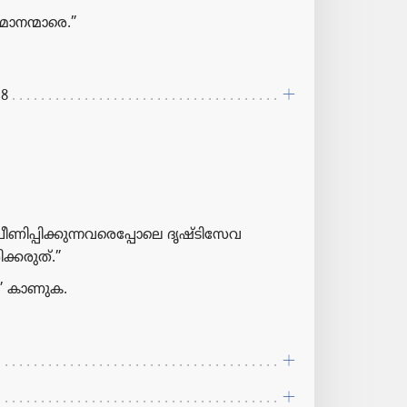
​ന​ന്മാ​രെ.”
18
ണി​പ്പി​ക്കു​ന്ന​വ​രെ​പ്പോ​ലെ ദൃഷ്ടി​സേവ
്ക​രു​ത്‌.”
” കാണുക.