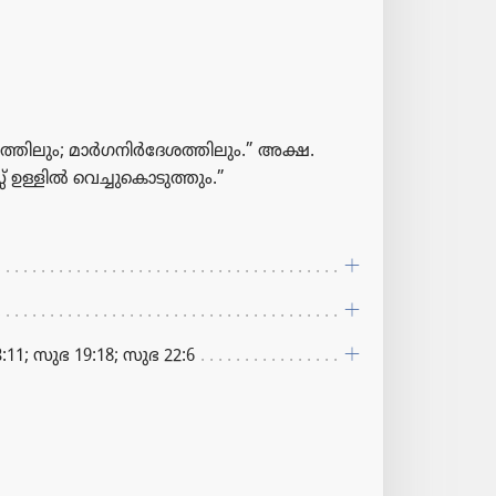
ി​ലും; മാർഗ​നിർദേ​ശ​ത്തി​ലും.” അക്ഷ.
 ഉള്ളിൽ വെച്ചു​കൊ​ടു​ത്തും.”
:11; സുഭ 19:18; സുഭ 22:6