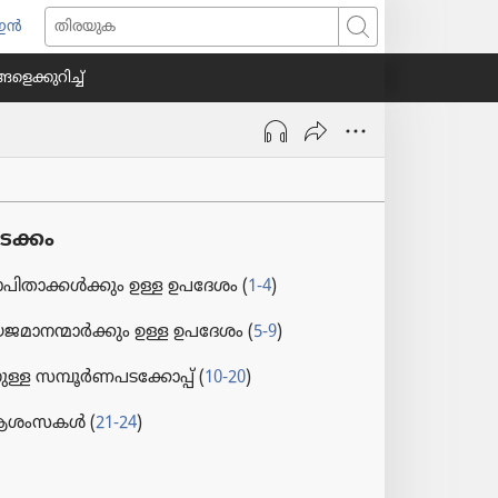
 ഇൻ
തിയ
തിരയുക
്
ളെ​ക്കു​റിച്ച്‌
്കുക)
ടക്കം
​പി​താ​ക്കൾക്കും ഉള്ള ഉപദേശം (
1-4
)
മാ​ന​ന്മാർക്കും ഉള്ള ഉപദേശം (
5-9
)
്ള സമ്പൂർണ​പ​ട​ക്കോപ്പ്‌ (
10-20
)
ആശംസകൾ (
21-24
)