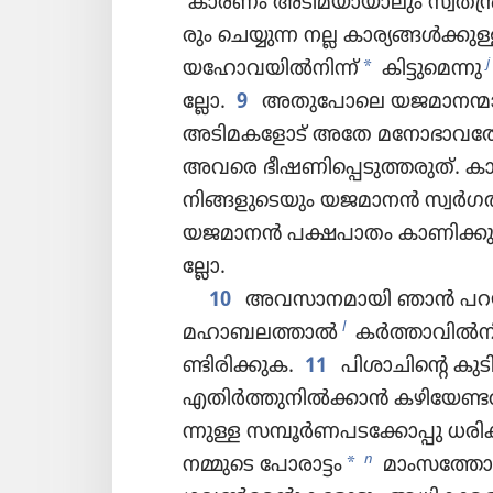
കാരണം അടിമ​യാ​യാ​ലും സ്വത​ന്ത്ര
രും ചെയ്യുന്ന നല്ല കാര്യ​ങ്ങൾക്കുള
*
j
യഹോവയിൽനിന്ന്‌
കിട്ടുമെന്നു
ല്ലോ.
9
അതുപോലെ യജമാ​ന​ന്മാ​ര
അടിമ​കളോട്‌ അതേ മനോ​ഭാ​വത്ത
അവരെ ഭീഷണിപ്പെ​ടു​ത്ത​രുത്‌.
നിങ്ങളുടെ​യും യജമാനൻ സ്വർഗത്
യജമാനൻ പക്ഷപാതം കാണി​ക്കു​ന്ന​
ല്ലോ.
10
അവസാനമായി ഞാൻ പറയട്ടെ
l
മഹാബലത്താൽ
കർത്താ​വിൽനിന
ണ്ടി​രി​ക്കുക.
11
പിശാചിന്റെ കുടി​ല
എതിർത്തു​നിൽക്കാൻ കഴി​യേ​ണ്ട​
ന്നുള്ള സമ്പൂർണ​പ​ടക്കോ​പ്പു ധരി
*
n
നമ്മുടെ പോരാട്ടം
മാംസത്തോ​ട