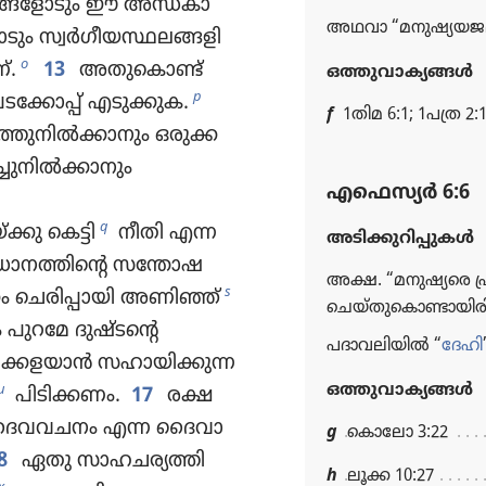
ങ്ങളോ​ടും ഈ അന്ധകാ​
അഥവാ “മനുഷ്യ​യ​ജ​മാ
ും സ്വർഗീ​യ​സ്ഥ​ല​ങ്ങ​ളി​
o
‌.
13
അതുകൊണ്ട്‌
ഒത്തുവാക്യങ്ങള്‍
p
ടക്കോപ്പ്‌ എടുക്കുക.
f
1തിമ 6:1; 1പത്ര 2:
്തു​നിൽക്കാ​നും ഒരുക്ക​
റച്ചു​നിൽക്കാ​നും
എഫെസ്യർ 6:6
q
്കു കെട്ടി
നീതി എന്ന
അടിക്കുറിപ്പുകള്‍
നത്തിന്റെ സന്തോ​ഷ​
അക്ഷ. “മനുഷ്യ​രെ പ്രീ
s
ം ചെരി​പ്പാ​യി അണിഞ്ഞ്‌
ചെയ്‌തു​കൊ​ണ്ടാ​യി​രി​ക
 പുറമേ ദുഷ്ടന്റെ
പദാവലിയിൽ “
ദേഹി
​ക്ക​ള​യാൻ സഹായി​ക്കുന്ന
ഒത്തുവാക്യങ്ങള്‍
u
പിടി​ക്കണം.
17
രക്ഷ
വ​വ​ചനം എന്ന ദൈവാ​
g
കൊലോ 3:22
8
ഏതു സാഹച​ര്യ​ത്തി​
h
ലൂക്ക 10:27