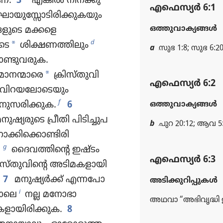
്‌:
3
“എങ്കിൽ നിനക്കു
എഫെസ്യർ 6:1
ാ​യുസ്സോ​ടി​രി​ക്കു​ക​യും
ഒത്തുവാക്യങ്ങള്‍
ങളു​ടെ മക്കളെ
*
d
ടെ
ശിക്ഷണത്തിലും
a
സുഭ 1:8; സുഭ 6:
ണ്ടു​വ​രുക.
*
മാനന്മാരെ
ക്രിസ്‌തു​വി​
എഫെസ്യർ 6:2
 വിറയലോടെ​യും
f
ുസ​രി​ക്കുക.
6
ഒത്തുവാക്യങ്ങള്‍
​രു​ടെ പ്രീതി പിടി​ച്ചു​പ​
b
പുറ 20:12; ആവ 5:
്കിക്കൊ​ണ്ടി​രി​
g
ദൈവ​ത്തി​ന്റെ ഇഷ്ടം
എഫെസ്യർ 6:3
ിസ്‌തു​വി​ന്റെ അടിമ​ക​ളാ​യി
7
മനുഷ്യർക്ക്‌ എന്നപോ​
അടിക്കുറിപ്പുകള്‍
i
ോലെ
നല്ല മനോ​ഭാ​
അഥവാ “അഭിവൃ​ദ്ധി ഉ
ാ​യി​രി​ക്കുക.
8