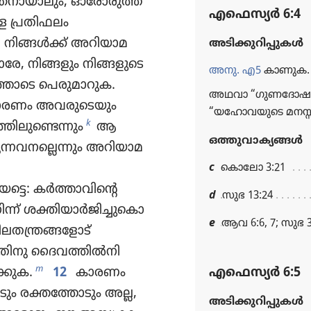
​നാ​യാ​ലും, ഓരോ​രു​ത്ത​
എഫെസ്യർ 6:4
്ള പ്രതി​ഫലം
നിങ്ങൾക്ക്‌ അറിയാ​മ​
അടിക്കുറിപ്പുകള്‍
േ, നിങ്ങളും നിങ്ങളു​ടെ
അനു. എ5
കാണുക.
ോ​ടെ പെരു​മാ​റുക.
അഥവാ “ഗുണ​ദോ​ഷ​ത്ത
 കാരണം അവരുടെ​യും
“യഹോ​വ​യു​ടെ മനസ്സ്‌
k
തിലുണ്ടെന്നും
ആ
ഒത്തുവാക്യങ്ങള്‍
വ​നല്ലെ​ന്നും അറിയാ​മ​
c
കൊലോ 3:21
: കർത്താ​വി​ന്റെ
d
സുഭ 13:24
്ന്‌ ശക്തിയാർജി​ച്ചുകൊ​
e
ആവ 6:6, 7; സുഭ 3
​തന്ത്ര​ങ്ങളോട്‌
തി​നു ദൈവ​ത്തിൽനി​
m
ക്കുക.
12
കാരണം
എഫെസ്യർ 6:5
ും രക്തത്തോ​ടും അല്ല,
അടിക്കുറിപ്പുകള്‍