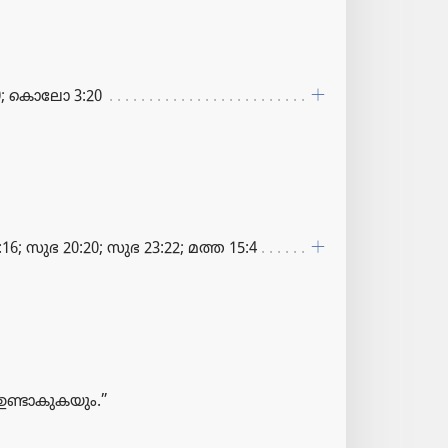
20; കൊലോ 3:20
16; സുഭ 20:20; സുഭ 23:22; മത്ത 15:4
ണ്ടാകു​ക​യും.”