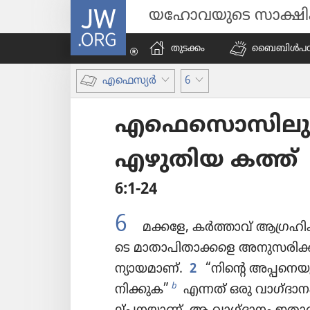
JW.ORG
യഹോവയുടെ സാക്ഷ
തുടക്കം
ബൈബിൾപ​ഠി​പ്
എഫെസ്യർ
6
എഫെ​സൊ​സി​ലു​ള്
എഴുതിയ കത്ത്‌
6:1-24
6
മക്കളേ, കർത്താവ്‌ ആഗ്രഹി​ക്
ടെ മാതാ​പി​താ​ക്കളെ അനുസ​രി​ക
ന്യായ​മാണ്‌.
2
“നിന്റെ അപ്പനെ​
b
നി​ക്കുക”
എന്നത്‌ ഒരു വാഗ്‌ദാ