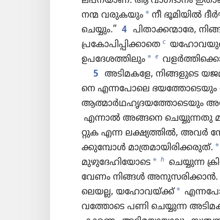
ല്‌പ​ന​യാണ്‌. ആ വാഗ്‌ദാ​നം ഇതാണ
*
നന്മ വരുകയും
നീ ഭൂമി​യിൽ ദീർഘ
ചെയ്യും.”
4
പിതാക്കന്മാരേ, നിങ്
c
പ്രകോപിപ്പിക്കാതെ
യഹോവയു
*
e
ഉപദേശത്തിലും
വളർത്തിക്കൊ​
5
അടിമകളേ, നിങ്ങളു​ടെ യജ
നെ എന്നപോ​ലെ ഭയത്തോടെ​യും
ആത്മാർഥ​ഹൃ​ദ​യത്തോടെ​യും അന
എന്നാൽ അങ്ങനെ ചെയ്യു​ന്നതു മനുഷ്യ
റ്റുക എന്ന ലക്ഷ്യത്തിൽ, അവർ നോക
*
ക്കുമ്പോൾ മാത്ര​മാ​യി​രി​ക്ക​രുത്‌.
*
h
മുഴുദേഹിയോടെ
ചെയ്യുന്ന ക്ര
വേണം നിങ്ങൾ അനുസ​രി​ക്കാൻ.
*
ലെയല്ല, യഹോവയ്‌ക്ക്‌
എന്നപ
വത്തോ​ടെ പണി ചെയ്യുന്ന അടിമ​ക​ള