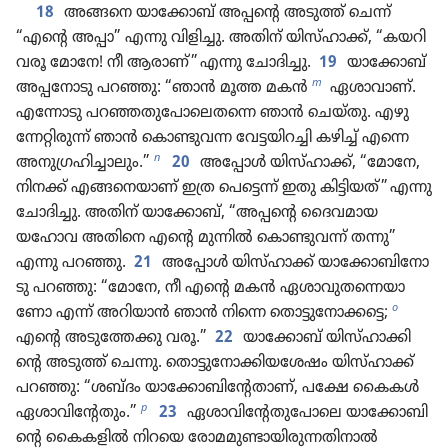
18
അങ്ങനെ യാക്കോ​ബ്‌ അപ്പന്റെ അടുത്ത്‌ ചെന്ന്‌
“എന്റെ അപ്പാ” എന്നു വിളിച്ചു. അതിന്‌ യിസ്‌ഹാ​ക്ക്‌, “കയറി​
വരൂ മോനേ! നീ ആരാണ്‌” എന്നു ചോദി​ച്ചു.
19
യാക്കോബ്‌
m
അപ്പനോ​ടു പറഞ്ഞു: “ഞാൻ മൂത്ത മകൻ
ഏശാവാ​ണ്‌.
എന്നോടു പറഞ്ഞതുപോലെ​തന്നെ ഞാൻ ചെയ്‌തു. എഴു​
ന്നേ​റ്റി​രുന്ന്‌ ഞാൻ കൊണ്ടു​വന്ന വേട്ടയി​റച്ചി കഴിച്ച്‌ എന്നെ
n
അനു​ഗ്ര​ഹി​ച്ചാ​ലും.”
20
അപ്പോൾ യിസ്‌ഹാ​ക്ക്‌, “മോനേ,
നിനക്ക്‌ എങ്ങനെ​യാണ്‌ ഇത്ര പെട്ടെന്ന്‌ ഇതു കിട്ടി​യത്‌” എന്നു
ചോദി​ച്ചു. അതിന്‌ യാക്കോ​ബ്‌, “അപ്പന്റെ ദൈവ​മായ
യഹോവ അതിനെ എന്റെ മുന്നിൽ കൊണ്ടു​വന്ന്‌ തന്നു”
എന്നു പറഞ്ഞു.
21
അപ്പോൾ യിസ്‌ഹാ​ക്ക്‌ യാക്കോ​ബിനോ​
ടു പറഞ്ഞു: “മോനേ, നീ എന്റെ മകൻ ഏശാവു​തന്നെ​യാ​
o
ണോ എന്ന്‌ അറിയാൻ ഞാൻ നിന്നെ തൊട്ടുനോ​ക്കട്ടെ;
എന്റെ അടു​ത്തേക്കു വരൂ.”
22
യാക്കോബ്‌ യിസ്‌ഹാ​ക്കി​
ന്റെ അടുത്ത്‌ ചെന്നു. തൊട്ടുനോ​ക്കി​യശേഷം യിസ്‌ഹാ​ക്ക്‌
പറഞ്ഞു: “ശബ്ദം യാക്കോ​ബിന്റേ​താണ്‌, പക്ഷേ കൈകൾ
p
ഏശാവിന്റേ​തും.”
23
ഏശാവിന്റേതുപോലെ യാക്കോ​ബി​
ന്റെ കൈക​ളിൽ നിറയെ രോമ​മു​ണ്ടാ​യി​രു​ന്ന​തി​നാൽ