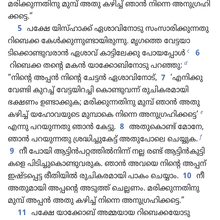
മരിക്കു​ന്ന​തി​നു മുമ്പ്‌ അതു കഴിച്ച്‌ ഞാൻ നിന്നെ അനു​ഗ്ര​ഹി​
ക്കട്ടെ.”
5
പക്ഷേ യിസ്‌ഹാ​ക്ക്‌ ഏശാവിനോ​ടു സംസാ​രി​ക്കു​ന്നതു
റിബെക്ക കേൾക്കു​ന്നു​ണ്ടാ​യി​രു​ന്നു. മൃഗത്തെ വേട്ടയാ​
c
ടിക്കൊ​ണ്ടു​വ​രാൻ ഏശാവ്‌ കാട്ടി​ലേക്കു പോയപ്പോൾ
6
d
റിബെക്ക തന്റെ മകൻ യാക്കോ​ബിനോ​ടു പറഞ്ഞു:
“നിന്റെ അപ്പൻ നിന്റെ ചേട്ടൻ ഏശാവി​നോ​ട്‌,
7
‘എനിക്കു​
വേണ്ടി കുറച്ച്‌ വേട്ടയി​റച്ചി കൊണ്ടു​വന്ന്‌ രുചി​ക​ര​മാ​യി
ഭക്ഷണം ഉണ്ടാക്കുക; മരിക്കു​ന്ന​തി​നു മുമ്പ്‌ ഞാൻ അതു
e
കഴിച്ച്‌ യഹോ​വ​യു​ടെ മുമ്പാകെ നിന്നെ അനു​ഗ്ര​ഹി​ക്കട്ടെ’
എന്നു പറയു​ന്നതു ഞാൻ കേട്ടു.
8
അതുകൊണ്ട്‌ മോനേ,
f
ഞാൻ പറയു​ന്നതു ശ്രദ്ധി​ച്ചുകേട്ട്‌ അതു​പോ​ലെ ചെയ്യുക.
9
നീ പോയി ആട്ടിൻപ​റ്റ​ത്തിൽനിന്ന്‌ നല്ല രണ്ട്‌ ആട്ടിൻകു​ട്ടി​
കളെ പിടി​ച്ചുകൊ​ണ്ടു​വ​രുക. ഞാൻ അവയെ നിന്റെ അപ്പന്‌
ഇഷ്ടപ്പെട്ട രീതി​യിൽ രുചി​ക​ര​മാ​യി പാകം ചെയ്യാം.
10
നീ
അതുമാ​യി അപ്പന്റെ അടുത്ത്‌ ചെല്ലണം. മരിക്കു​ന്ന​തി​നു
മുമ്പ്‌ അപ്പൻ അതു കഴിച്ച്‌ നിന്നെ അനു​ഗ്ര​ഹി​ക്കട്ടെ.”
11
പക്ഷേ യാക്കോ​ബ്‌ അമ്മയായ റിബെ​ക്കയോ​ടു