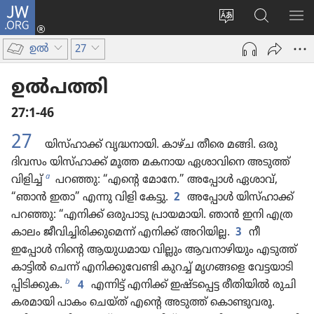
JW.ORG
ലോഗ്
സൈറ്റ്
JW.ORG
മെ
ഇൻ
ഭാഷ
വെബ്‌​
കാ
(പുതിയ
ഉൽ
27
മാറ്റുക
സൈ​
പേജ്
റ്റിൽ
തുറക്കുക)
ഉൽപത്തി
തിരയുക
27:1-46
27
യിസ്‌ഹാ​ക്ക്‌ വൃദ്ധനാ​യി. കാഴ്‌ച തീരെ മങ്ങി. ഒരു
ദിവസം യിസ്‌ഹാ​ക്ക്‌ മൂത്ത മകനായ ഏശാവി​നെ അടുത്ത്‌
a
വിളിച്ച്‌
പറഞ്ഞു: “എന്റെ മോനേ.” അപ്പോൾ ഏശാവ്‌,
“ഞാൻ ഇതാ” എന്നു വിളി കേട്ടു.
2
അപ്പോൾ യിസ്‌ഹാ​ക്ക്‌
പറഞ്ഞു: “എനിക്ക്‌ ഒരുപാ​ടു പ്രായ​മാ​യി. ഞാൻ ഇനി എത്ര
കാലം ജീവി​ച്ചി​രി​ക്കുമെന്ന്‌ എനിക്ക്‌ അറിയില്ല.
3
നീ
ഇപ്പോൾ നിന്റെ ആയുധ​മായ വില്ലും ആവനാ​ഴി​യും എടുത്ത്‌
കാട്ടിൽ ചെന്ന്‌ എനിക്കു​വേണ്ടി കുറച്ച്‌ മൃഗങ്ങളെ വേട്ടയാ​ടി​
b
പ്പി​ടി​ക്കുക.
4
എന്നിട്ട്‌ എനിക്ക്‌ ഇഷ്ടപ്പെട്ട രീതി​യിൽ രുചി​
ക​ര​മാ​യി പാകം ചെയ്‌ത്‌ എന്റെ അടുത്ത്‌ കൊണ്ടു​വരൂ.