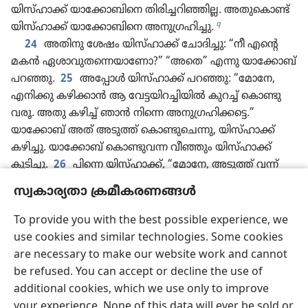
യിസ്‌ഹാ​ക്ക്‌ യാക്കോ​ബി​നെ തിരി​ച്ച​റി​ഞ്ഞില്ല. അതു​കൊണ്ട്‌
q
യിസ്‌ഹാ​ക്ക്‌ യാക്കോ​ബി​നെ അനു​ഗ്ര​ഹി​ച്ചു.
24
അതിനു ശേഷം യിസ്‌ഹാ​ക്ക്‌ ചോദി​ച്ചു: “നീ എന്റെ
മകൻ ഏശാവു​തന്നെ​യാ​ണോ?” “അതെ” എന്നു യാക്കോ​ബ്‌
പറഞ്ഞു.
25
അപ്പോൾ യിസ്‌ഹാ​ക്ക്‌ പറഞ്ഞു: “മോനേ,
എനിക്കു കഴിക്കാൻ ആ വേട്ടയി​റ​ച്ചി​യിൽ കുറച്ച്‌ കൊണ്ടു​
വരൂ. അതു കഴിച്ച്‌ ഞാൻ നിന്നെ അനു​ഗ്ര​ഹി​ക്കട്ടെ.”
യാക്കോ​ബ്‌ അത്‌ അടുത്ത്‌ കൊണ്ടു​ചെന്നു, യിസ്‌ഹാ​ക്ക്‌
കഴിച്ചു. യാക്കോ​ബ്‌ കൊണ്ടു​വന്ന വീഞ്ഞും യിസ്‌ഹാ​ക്ക്‌
കുടിച്ചു.
26
പിന്നെ യിസ്‌ഹാ​ക്ക്‌, “മോനേ, അടുത്ത്‌ വന്ന്‌
r
എനിക്ക്‌ ഉമ്മ തരൂ”
എന്നു പറഞ്ഞു.
27
അങ്ങനെ
സ്വകാര്യതാ ക്രമീകരണങ്ങൾ
യാക്കോ​ബ്‌ അടുത്ത്‌ ചെന്ന്‌ യിസ്‌ഹാ​ക്കി​നെ ചുംബി​ച്ചു.
s
യാക്കോ​ബ്‌ ഇട്ടിരുന്ന വസ്‌ത്ര​ത്തി​ന്റെ ഗന്ധം
യിസ്‌ഹാ​ക്ക്‌
To provide you with the best possible experience, we
മണത്തു. അപ്പോൾ യിസ്‌ഹാ​ക്ക്‌ യാക്കോ​ബി​നെ ഇങ്ങനെ
use cookies and similar technologies. Some cookies
അനു​ഗ്ര​ഹി​ച്ചു:
are necessary to make our website work and cannot
“ഇതാ, എന്റെ മകന്റെ ഗന്ധം യഹോവ അനു​ഗ്ര​ഹി​ച്ചി​രി​
be refused. You can accept or decline the use of
ക്കുന്ന നിലത്തി​ന്റെ ഗന്ധം​പോ​ലെ.
28
സത്യദൈവം
additional cookies, which we use only to improve
t
ആകാശ​ത്തി​ലെ മഞ്ഞും
ഭൂമി​യി​ലെ ഫലപു​ഷ്ടി​യുള്ള
your experience. None of this data will ever be sold or