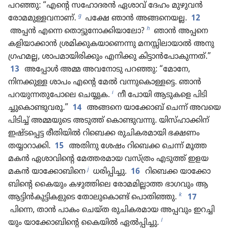
പറഞ്ഞു: “എന്റെ സഹോ​ദരൻ ഏശാവ്‌ ദേഹം മുഴുവൻ
g
രോമ​മു​ള്ള​വ​നാണ്‌.
പക്ഷേ ഞാൻ അങ്ങനെയല്ല.
12
h
അപ്പൻ എന്നെ തൊട്ടുനോ​ക്കി​യാ​ലോ?
ഞാൻ അപ്പനെ
കളിയാ​ക്കാൻ ശ്രമി​ക്കു​ക​യാണെന്നു മനസ്സി​ലാ​യാൽ അനു​
ഗ്ര​ഹമല്ല, ശാപമാ​യി​രി​ക്കും എനിക്കു കിട്ടാൻപോ​കു​ന്നത്‌.”
13
അപ്പോൾ അമ്മ അവനോ​ടു പറഞ്ഞു: “മോനേ,
നിനക്കുള്ള ശാപം എന്റെ മേൽ വന്നു​കൊ​ള്ളട്ടെ. ഞാൻ
i
പറയു​ന്ന​തുപോ​ലെ ചെയ്യുക.
നീ പോയി ആടുകളെ പിടി​
ച്ചുകൊ​ണ്ടു​വരൂ.”
14
അങ്ങനെ യാക്കോ​ബ്‌ ചെന്ന്‌ അവയെ
പിടിച്ച്‌ അമ്മയുടെ അടുത്ത്‌ കൊണ്ടു​വന്നു. യിസ്‌ഹാ​ക്കിന്‌
ഇഷ്ടപ്പെട്ട രീതി​യിൽ റിബെക്ക രുചി​ക​ര​മാ​യി ഭക്ഷണം
തയ്യാറാ​ക്കി.
15
അതിനു ശേഷം റിബെക്ക ചെന്ന്‌ മൂത്ത
മകൻ ഏശാവി​ന്റെ മേത്തര​മായ വസ്‌ത്രം എടുത്ത്‌ ഇളയ
j
മകൻ യാക്കോബിനെ
ധരിപ്പി​ച്ചു.
16
റിബെക്ക യാക്കോ​
ബി​ന്റെ കൈയും കഴുത്തി​ലെ രോമ​മി​ല്ലാത്ത ഭാഗവും ആ
k
ആട്ടിൻകു​ട്ടി​ക​ളു​ടെ തോലു​കൊ​ണ്ട്‌ പൊതി​ഞ്ഞു.
17
പിന്നെ, താൻ പാകം ചെയ്‌ത രുചി​ക​ര​മായ അപ്പവും ഇറച്ചി​
l
യും യാക്കോ​ബി​ന്റെ കൈയിൽ ഏൽപ്പിച്ചു.