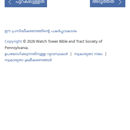
പുറകിലുള്ളത്
അടുത്തത്
ചെയ്യുക
ഈ പ്രസിദ്ധീകരണത്തിന്‍റെ പകർപ്പവകാശം
Copyright
© 2026 Watch Tower Bible and Tract Society of
Pennsylvania.
ഉപയോഗിക്കുന്നതിനുള്ള വ്യവസ്ഥകള്‍
|
സ്വകാര്യതാ നയം
|
സ്വകാര്യതാ ക്രമീകരണങ്ങൾ