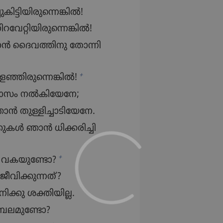
ട്ടി​യി​രു​ന്നെ​ങ്കിൽ!
റ്റി​യി​രു​ന്നെ​ങ്കിൽ!
 ദൈവ​ത്തി​നു തോന്നി​
+
ഞ്ഞി​രു​ന്നെ​ങ്കിൽ!
ാസം നൽകി​യേനേ;
 തുള്ളി​ച്ചാ​ടി​യേനേ.
ുകൾ ഞാൻ ധിക്കരി​ച്ചി​
+
കു വകയു​ണ്ടോ?
ി​ക്കു​ന്നത്‌?
ിക്കു ശക്തിയില്ല.
 ബലമു​ണ്ടോ?