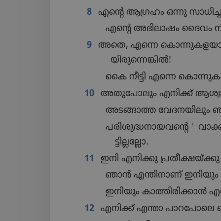
8
എന്റെ ആഗ്രഹം ഒന്നു സാധി​ച്ചു​കി​
എന്റെ അഭിലാ​ഷം ദൈവം നിറ​വേ​
9
അതെ, എന്നെ കൊന്നു​ക​ള​യാൻ
യി​രു​ന്നെ​ങ്കിൽ!
കൈ നീട്ടി എന്നെ കൊന്നു​ക​ള​
10
അതുപോലും എനിക്ക്‌ ആശ്വ
അടങ്ങാത്ത വേദന​യി​ലും ഞാൻ
+
പരിശുദ്ധനായവന്റെ
വാക്ക
ട്ടി​ല്ല​ല്ലോ.
11
ഇനി എനിക്കു പ്രതീ​ക്ഷ​യ്‌ക്
ഞാൻ എന്തിനാ​ണ്‌ ഇനിയും ജീവ
ഇനിയും കാത്തി​രി​ക്കാൻ എന
12
എനിക്ക്‌ എന്താ പാറ​പോ​ലെ