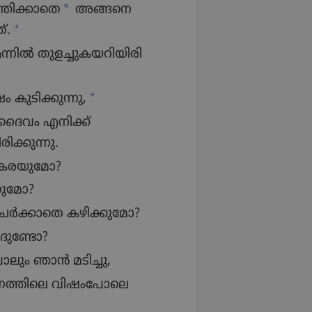
*
്തിക്കാതെ
അങ്ങനെ​
+
‌.
 തുളച്ചു​ക​യ​റി​യി​രി​
+
ുടി​ക്കു​ന്നു,
ങൾ ദൈവം എനിക്ക്‌
ക്കു​ന്നു.
കരയു​മോ?
റു​മോ?
ചേർക്കാ​തെ കഴിക്കു​മോ?
ാദു​ണ്ടോ?
ും ഞാൻ മടിച്ചു,
ത്തി​ലെ വിഷം​പോ​ലെ​