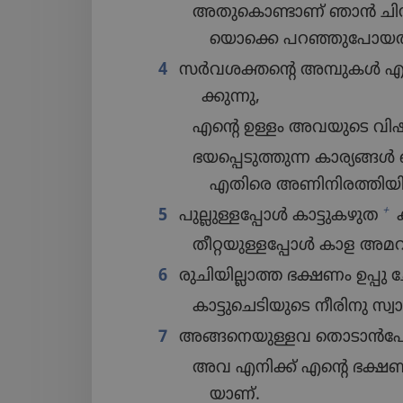
അതു​കൊ​ണ്ടാണ്‌ ഞാൻ ചിന
യൊ​ക്കെ പറഞ്ഞു​പോ​യത്
4
സർവശക്തന്റെ അമ്പുകൾ എന്നിൽ
ക്കു​ന്നു,
എന്റെ ഉള്ളം അവയുടെ വിഷം ക
ഭയപ്പെ​ടു​ത്തു​ന്ന കാര്യങ്
എതിരെ അണിനി​ര​ത്തി​യി​രി​
+
5
പുല്ലുള്ളപ്പോൾ കാട്ടുകഴുത
തീറ്റയു​ള്ള​പ്പോൾ കാള അമ
6
രുചിയില്ലാത്ത ഭക്ഷണം ഉപ്പു 
കാട്ടു​ചെ​ടി​യു​ടെ നീരിനു സ്വ
7
അങ്ങനെയുള്ളവ തൊടാൻപോ​ല
അവ എനിക്ക്‌ എന്റെ ഭക്ഷണ
യാണ്‌.