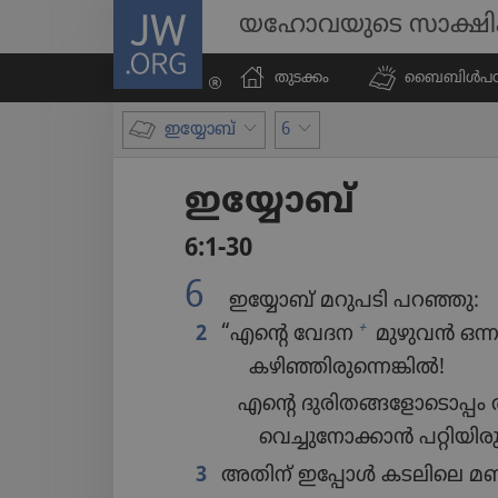
JW.ORG
യഹോവയുടെ സാക്ഷ
തുടക്കം
ബൈബിൾപ​ഠി​പ്
ഇയ്യോബ്‌
6
ഇയ്യോബ്‌
6:1-30
6
ഇയ്യോബ്‌ മറുപടി പറഞ്ഞു:
+
2
“എന്റെ വേദന
മുഴുവൻ ഒന്നു
കഴിഞ്ഞി​രു​ന്നെ​ങ്കിൽ!
എന്റെ ദുരി​ത​ങ്ങ​ളോ​ടൊ​പ്പം
വെച്ചു​നോ​ക്കാൻ പറ്റിയി​രു​
3
അതിന്‌ ഇപ്പോൾ കടലിലെ മണലി​