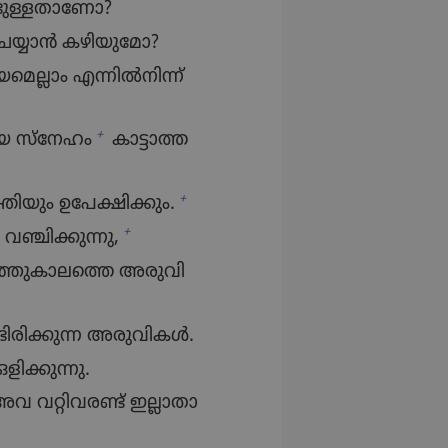
ു​ള്ള​താ​ണോ?
 ചെയ്യാൻ കഴിയു​മോ?
മെ​ല്ലാം എന്നിൽനി​ന്ന്‌
+
യ സ്‌നേഹം
കാട്ടാ​ത്ത​
+
ി​യും ഉപേക്ഷി​ക്കും.
+
ഞ്ചിക്കു​ന്നു,
, മഞ്ഞുകാ​ലത്തെ അരുവി​
​രി​ക്കുന്ന അരുവി​കൾ.
ക്കു​ന്നു.
റ്റിവ​രണ്ട്‌ ഇല്ലാതാ​