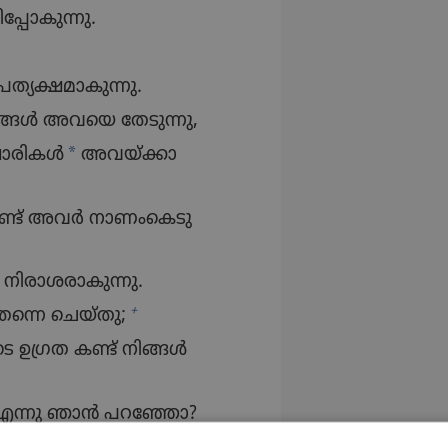
പോ​കു​ന്നു.
ത്യ​ക്ഷ​മാ​കു​ന്നു.
ങ്ങൾ അവയെ തേടുന്നു,
*
ാരികൾ
അവയ്‌ക്കാ​
ട്‌ അവർ നാണം​കെ​ടു​
രാ​ശ​രാ​കു​ന്നു.
+
തന്നെ ചെയ്‌തു;
െ ഉഗ്രത കണ്ട്‌ നിങ്ങൾ
രൂ’ എന്നു ഞാൻ പറഞ്ഞോ?
്‌ എന്റെ പേരിൽ ഒരു