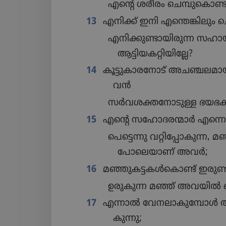
എന്റെ ശരീരം ചെമ്പു​കൊ​ണ്ട
13
എനിക്ക്‌ ഇനി എന്തെങ്കി​ലും
എനിക്കു​ണ്ടാ​യി​രുന്ന സഹായ​
ആട്ടിയ​ക​റ്റി​യി​ല്ലേ?
14
കൂട്ടുകാരനോട്‌ അചഞ്ചല​മാ
വൻ
സർവശ​ക്ത​നോ​ടു​ള്ള ഭയഭക്ത
15
എന്റെ സഹോ​ദ​ര​ന്മാർ എന്നെ വ
പെട്ടെന്നു വറ്റി​പ്പോ​കുന്ന
പോ​ലെ​യാണ്‌ അവർ;
16
മഞ്ഞുകട്ടകൾകൊണ്ട്‌ ഇരുണ്ടി
ഉരുകുന്ന മഞ്ഞ്‌ അവയിൽ ഒളി
17
എന്നാൽ വേനലാ​കു​മ്പോൾ അവ വ
കു​ന്നു;