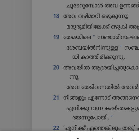
ചൂടേ​റു​മ്പോൾ അവ ഉണങ്ങി​പ്
18
അവ വഴിമാ​റി ഒഴുകു​ന്നു;
മരുഭൂ​മി​യി​ലേക്ക്‌ ഒഴുകി അപ്ര
+
19
തേമയിലെ
സഞ്ചാരി​സം​ഘ
+
ശേബയിൽനിന്നുള്ള
സഞ്ച
യി കാത്തി​രി​ക്കു​ന്നു.
20
അവയിൽ ആശ്രയി​ച്ച​തു​കൊണ്
ന്നു,
അവ തേടി​വ​ന്ന​തിൽ അവർ നി
21
നിങ്ങളും എന്നോട്‌ അങ്ങനെ​
എനിക്കു വന്ന കഷ്ടതക​ളു​ട
+
ഭയന്നു​പോ​യി.
22
‘എനിക്ക്‌ എന്തെങ്കി​ലും ത
നിങ്ങളു​ടെ സമ്പത്തിൽനി​ന്ന