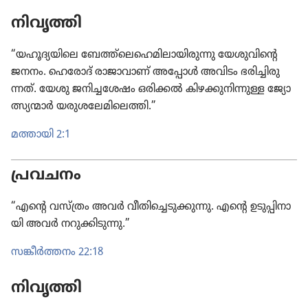
നിവൃത്തി
“യഹൂദ്യ​യി​ലെ ബേത്ത്‌ലെ​ഹെ​മി​ലാ​യി​രു​ന്നു യേശു​വി​ന്റെ
ജനനം. ഹെരോ​ദ്‌ രാജാ​വാണ്‌ അപ്പോൾ അവിടം ഭരിച്ചി​രു​
ന്നത്‌. യേശു ജനിച്ച​ശേഷം ഒരിക്കൽ കിഴക്കു​നി​ന്നുള്ള ജ്യോ​
ത്സ്യ​ന്മാർ യരുശ​ലേ​മി​ലെത്തി.”
മത്തായി 2:1
പ്രവചനം
“എന്റെ വസ്‌ത്രം അവർ വീതി​ച്ചെ​ടു​ക്കു​ന്നു. എന്റെ ഉടുപ്പി​നാ​
യി അവർ നറുക്കി​ടു​ന്നു.”
സങ്കീർത്ത​നം 22:18
നിവൃത്തി