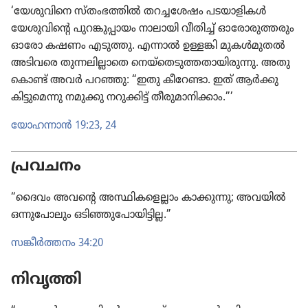
‘യേശു​വി​നെ സ്‌തം​ഭ​ത്തിൽ തറച്ച​ശേഷം പടയാ​ളി​കൾ
യേശു​വി​ന്റെ പുറങ്കു​പ്പാ​യം നാലായി വീതിച്ച്‌ ഓരോ​രു​ത്ത​രും
ഓരോ കഷണം എടുത്തു. എന്നാൽ ഉള്ളങ്കി മുകൾമു​തൽ
അടിവരെ തുന്നലി​ല്ലാ​തെ നെയ്‌തെ​ടു​ത്ത​താ​യി​രു​ന്നു. അതു​
കൊണ്ട്‌ അവർ പറഞ്ഞു: “ഇതു കീറേണ്ടാ. ഇത്‌ ആർക്കു
കിട്ടു​മെന്നു നമുക്കു നറുക്കി​ട്ട്‌ തീരു​മാ​നി​ക്കാം.”’
യോഹ​ന്നാൻ 19:23, 24
പ്രവചനം
“ദൈവം അവന്റെ അസ്ഥിക​ളെ​ല്ലാം കാക്കുന്നു; അവയിൽ
ഒന്നു​പോ​ലും ഒടിഞ്ഞു​പോ​യി​ട്ടില്ല.”
സങ്കീർത്ത​നം 34:20
നിവൃത്തി