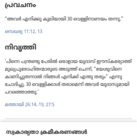
പ്രവചനം
“അവർ എനിക്കു കൂലി​യാ​യി 30 വെള്ളി​നാ​ണയം തന്നു.”
സെഖര്യ 11:12, 13
നിവൃത്തി
‘പിന്നെ പന്ത്രണ്ടു പേരിൽ ഒരാളായ യൂദാസ്‌ ഈസ്‌ക​ര്യോത്ത്‌
മുഖ്യ​പു​രോ​ഹി​ത​ന്മാ​രു​ടെ അടുത്ത്‌ ചെന്ന്‌, “യേശു​വി​നെ
കാണി​ച്ചു​ത​ന്നാൽ നിങ്ങൾ എനിക്ക്‌ എന്തു തരും” എന്നു
ചോദി​ച്ചു. 30 വെള്ളി​ക്കാശ്‌ തരാ​മെന്ന്‌ അവർ യൂദാ​സു​മാ​യി
പറഞ്ഞൊ​ത്തു.’
മത്തായി 26:14, 15;
27:5
പുറകിലുള്ളത്
അടുത്തത്
സ്വകാര്യതാ ക്രമീകരണങ്ങൾ