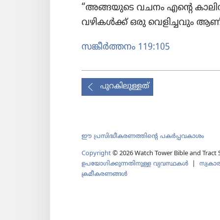
“അങ്ങയുടെ വചനം എന്റെ കാലിന്
വഴികൾക്ക്‌ ഒരു വെളി​ച്ച​വും ആണ്‌
സങ്കീർത്ത​നം 119:105
പുറകിലുള്ളത്
ഈ പ്രസിദ്ധീകരണത്തിന്‍റെ പകർപ്പവകാശം
Copyright
© 2026 Watch Tower Bible and Tract S
ഉപയോഗിക്കുന്നതിനുള്ള വ്യവസ്ഥകള്‍
|
സ്വകാര
ക്രമീകരണങ്ങൾ