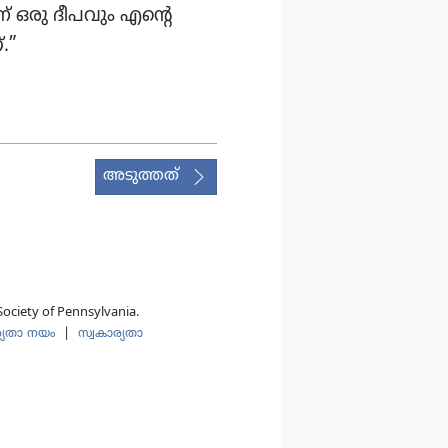
‌ ഒരു ദീപവും എന്റെ
.”
അടുത്തത്
ociety of Pennsylvania.
്യതാ നയം
|
സ്വകാര്യതാ