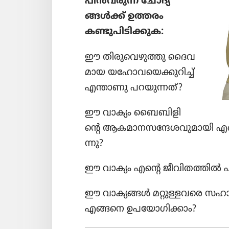
പിൻവ​രുന്ന ചോദ്യ​
ങ്ങൾക്ക്‌ ഉത്തരം
കണ്ടുപി​ടി​ക്കുക:
ഈ തിരു​വെ​ഴു​ത്തു ദൈവ​
മായ യഹോ​വ​യെ​ക്കു​റിച്ച്‌
എന്താണു പറയു​ന്നത്‌?
ഈ വാക്യം ബൈബി​ളി​
ന്റെ ആകമാ​ന​സ​ന്ദേ​ശ​വു​മാ​യി എങ്ങ
ന്നു?
ഈ വാക്യം എന്റെ ജീവി​ത​ത്തിൽ
ഈ വാക്യങ്ങൾ മറ്റുള്ള​വരെ സഹായ
എങ്ങനെ ഉപയോ​ഗി​ക്കാം?