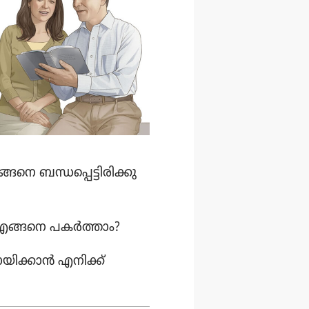
നെ ബന്ധപ്പെ​ട്ടി​രി​ക്കു​
 എങ്ങനെ പകർത്താം?
ി​ക്കാൻ എനിക്ക്‌