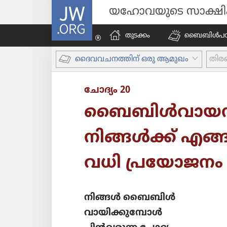
JW.ORG
യഹോവയുടെ സാക്ഷ
തുടക്കം
ബൈബിൾപ​ഠി​പ്
ദൈവ​വ​ച​ന​ത്തി​ന്‌ ഒരു ആമുഖം
തിര
ചോദ്യം 20
ബൈബിൾവാ​യ​ന​യ
നിങ്ങൾക്ക്‌ എങ
വധി പ്രയോ​ജനം
നിങ്ങൾ ബൈബിൾ
വായി​ക്കു​മ്പോൾ