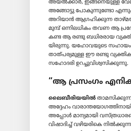
അയൽക്കാർ, ഇങ്ങനെ​യുള്ള വേറൊ​രാ
അങ്ങോട്ടു പോകു​ന്നു​ണ്ടോ എന്ന
അറിയാൻ ആഗ്രഹി​ക്കുന്ന താഴ്‌മ​യ
മുമ്പ്‌ ഒന്നില​ധി​കം തവണ ആ പ്രദേ​ശത്
കണ്ട ആ രണ്ടു ബധിര​രായ വ്യക്തി​കളെ
യി​രു​ന്നു. യഹോ​വ​യു​ടെ സഹായം 
താത്‌പ​ര്യ​മുള്ള ഈ രണ്ടു വ്യക്ത
സഹോ​ദരി ഉറച്ചു​വി​ശ്വ​സി​ക്കു​ന്നു.
“ആ പ്രസംഗം എനിക്കു​
ലൈബീ​രി​യ​യിൽ
താമസി​ക്കുന്
അദ്ദേഹം വാരാ​ന്ത​യോ​ഗ​ത്തി​നാ​യി വ
അപ്പോൾ മാന്യ​മാ​യി വസ്‌ത്ര​ധാ​
വിഷാ​ദിച്ച്‌ വഴിയ​രി​കെ നിൽക്കു​ന്ന