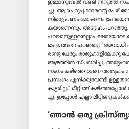
ഇമ്മാനു​വേൽ വണ്ടി നിറുത്തി സഹ
ച്ചു. ആ ചെറു​പ്പ​ക്കാ​രന്റെ പേര്‌
സി​ന്റെ പണം മോഷണം പോ​യെ​ന
ക​യാ​ണെ​ന്നും അദ്ദേഹം പറഞ്ഞ
പറയാ​നു​ള്ള​തെ​ല്ലാം ക്ഷമയോ​ടെ
ടെ ഇങ്ങനെ പറഞ്ഞു: “ദയവായി എന്
രണ്ടു പേരും രാജ്യ​ഹാ​ളി​ലേക്ക
ആഴത്തിൽ സ്‌പർശി​ച്ചു, അദ്ദേഹ​ത്
സം​ഗം കഴിഞ്ഞ ഉടനെ അദ്ദേഹം 
പ്രസംഗം എനിക്കു​വേണ്ടി ഉള്ളതാ​യി
കൂട്ടരില്ല.”
മീറ്റിങ്ങ്‌ കഴിഞ്ഞ​പ്
ച്ചു. ഇപ്പോൾ എല്ലാ മീറ്റി​ങ്ങു​കൾക്
‘ഞാൻ ഒരു ക്രിസ്‌ത്യാ