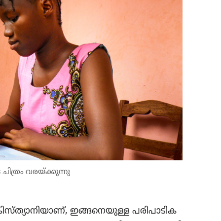
ത്രം വരയ്‌ക്കു​ന്നു
്‌ത്യാ​നി​യാണ്‌, ഇങ്ങനെ​യുള്ള പരിപാ​ടി​ക​