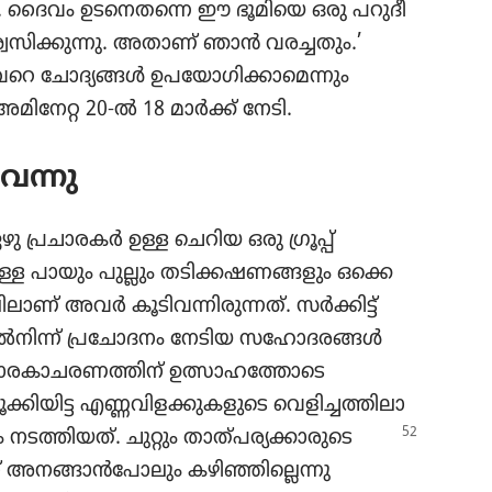
ില്ല. ദൈവം ഉടനെ​തന്നെ ഈ ഭൂമിയെ ഒരു പറുദീ​
്വ​സി​ക്കു​ന്നു. അതാണ്‌ ഞാൻ വരച്ചതും.’
വേറെ ചോദ്യ​ങ്ങൾ ഉപയോ​ഗി​ക്കാ​മെ​ന്നും
േറ്റ 20-ൽ 18 മാർക്ക്‌ നേടി.
ന്നു
ു പ്രചാ​രകർ ഉള്ള ചെറിയ ഒരു ഗ്രൂപ്പ്‌
്ടുള്ള പായും പുല്ലും തടിക്ക​ഷ​ണ​ങ്ങ​ളും ഒക്കെ
ലാണ്‌ അവർ കൂടി​വ​ന്നി​രു​ന്നത്‌. സർക്കിട്ട്‌
ിൽനിന്ന്‌ പ്രചോ​ദനം നേടിയ സഹോ​ദ​രങ്ങൾ
മാ​ര​കാ​ച​ര​ണ​ത്തിന്‌ ഉത്സാഹ​ത്തോ​ടെ
ിട്ട എണ്ണവി​ള​ക്കു​ക​ളു​ടെ വെളി​ച്ച​ത്തി​ലാ​
 നടത്തി​യത്‌. ചുറ്റും താത്‌പ​ര്യ​ക്കാ​രു​ടെ
ന്‌ അനങ്ങാൻപോ​ലും കഴിഞ്ഞി​ല്ലെന്നു