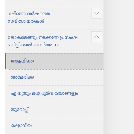
ടെ
ടെ
സാക്ഷി​
സാക്ഷി​
കഴിഞ്ഞ വർഷത്തെ
കൂടുതൽ
ക​
ക​
സവിശേഷതകൾ
കാണിക്കുക
ളു​
ളു​
ടെ
ടെ
ലോകമെങ്ങും നടക്കുന്ന പ്രസംഗ-
വാർഷി​
വാർഷി​
കൂടുതൽ
പഠിപ്പി​ക്കൽ പ്രവർത്തനം
ക​
ക​
കാണിക്കുക
പുസ്‌തകം
പുസ്‌തകം
ആഫ്രിക്ക
2017
2017
അമേരിക്ക
ഏഷ്യയും മധ്യപൂർവ ദേശങ്ങളും
യൂറോപ്പ്‌
ഒഷ്യാനിയ