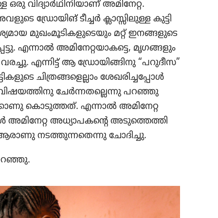
ള ഒരു വിദ്യാർഥി​നി​യാണ്‌ അമിനേറ്റ.
െ ഡ്രോ​യിങ്‌ ടീച്ചർ ക്ലാസ്സി​ലുള്ള കുട്ടി​
മായ മുഖം​മൂ​ടി​ക​ളു​ടെ​യും മറ്റ്‌ ഇനങ്ങളു​ടെ​
്ടു. എന്നാൽ അമി​നേ​റ്റ​യാ​കട്ടെ, മൃഗങ്ങ​ളും
രച്ചു. എന്നിട്ട്‌ ആ ഡ്രോ​യി​ങ്ങി​നു “പറുദീസ”
ി​ക​ളു​ടെ ചിത്ര​ങ്ങ​ളെ​ല്ലാം ശേഖരി​ച്ച​പ്പോൾ
ിഷയ​ത്തി​നു ചേർന്ന​ത​ല്ലെന്നു പറഞ്ഞു​
്കാ​ണു കൊടു​ത്തത്‌. എന്നാൽ അമിനേറ്റ
പ്പോൾ അമിനേറ്റ അധ്യാ​പ​കന്റെ അടു​ത്തെത്തി
 ആരാണു നടത്തു​ന്ന​തെന്നു ചോദി​ച്ചു.
പറഞ്ഞു.