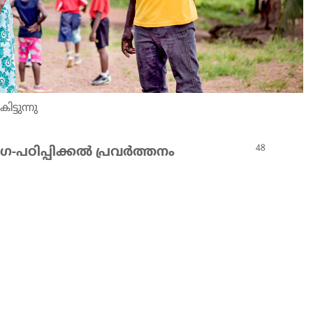
ട്ടുന്നു
-പഠിപ്പി​ക്കൽ പ്രവർത്ത​നം