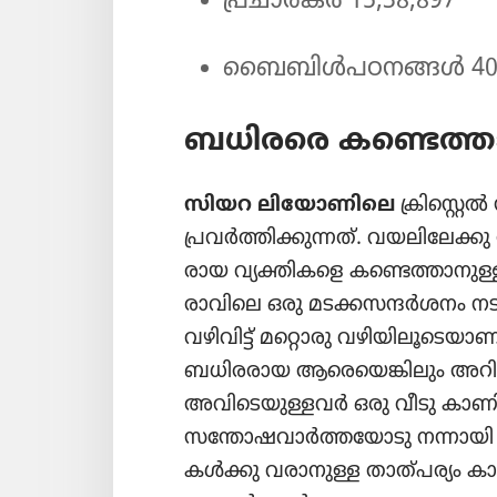
പ്രചാരകർ 15,38,897
ബൈബിൾപഠനങ്ങൾ 40,
ബധിരരെ കണ്ടെത്താൻ
സിയറ ലിയോ​ണി​ലെ
ക്രിസ്റ്റ
പ്രവർത്തി​ക്കു​ന്നത്‌. വയലി​ലേക്
രായ വ്യക്തി​കളെ കണ്ടെത്താ​നുള്ള
രാവിലെ ഒരു മടക്കസ​ന്ദർശനം ന
വഴിവിട്ട്‌ മറ്റൊരു വഴിയി​ലൂ​ടെ​
ബധിര​രായ ആരെ​യെ​ങ്കി​ലും അറിയാ
അവി​ടെ​യു​ള്ളവർ ഒരു വീടു കാണി​ച
സന്തോ​ഷ​വാർത്ത​യോ​ടു നന്നായി പ്രത
കൾക്കു വരാനുള്ള താത്‌പ​ര്യം കാണി