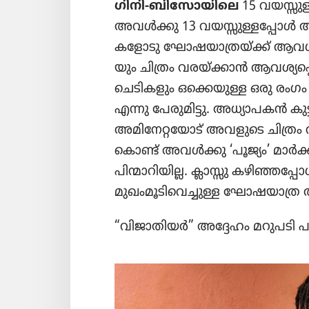
ഗിനി-ബിസോ​യി​ലെ
15 വയസ്സുള്
അവൾക്കു 13 വയസ്സു​ള്ള​പ്പോൾ അവളുട
ക​ളോ​ടു ഘോഷ​യാ​ത്രയ്‌ക്ക്‌ ആവശ്യ​
യും ചിത്രം വരയ്‌ക്കാൻ ആവശ്യ​പ്പെട
ചെടി​ക​ളും ഒക്കെയുള്ള ഒരു രംഗം വ
എന്നു പേരു​മി​ട്ടു. അധ്യാ​പകൻ കുട്ട
അമി​നേ​റ്റ​യോട്‌ അവളുടെ ചിത്രം വ
കൊണ്ട്‌ അവൾക്കു ‘പൂജ്യം’ മാർക
പിന്മാ​റി​യില്ല. ക്ലാസ്സു കഴിഞ്ഞ​
മുഖം​മൂ​ടി​വെ​ച്ചുള്ള ഘോഷ​യാ​ത്ര
“വിജാ​തി​യർ” അദ്ദേഹം മറുപടി 