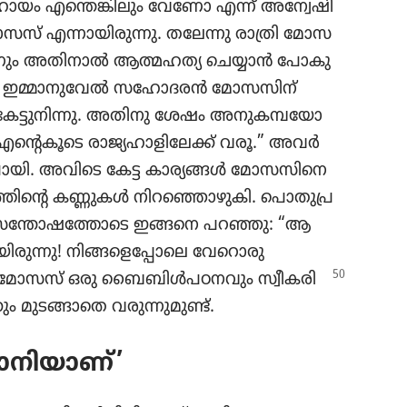
ായം എന്തെങ്കി​ലും വേണോ എന്ന്‌ അന്വേ​ഷി​
 മോസസ്‌ എന്നായി​രു​ന്നു. തലേന്നു രാത്രി മോസ​
്നും അതിനാൽ ആത്മഹത്യ ചെയ്യാൻ പോകു​
ു. ഇമ്മാനു​വേൽ സഹോ​ദരൻ മോസ​സിന്‌
 കേട്ടു​നി​ന്നു. അതിനു ശേഷം അനുക​മ്പ​യോ​
റെകൂ​ടെ രാജ്യ​ഹാ​ളി​ലേക്ക്‌ വരൂ.” അവർ
ു പോയി. അവിടെ കേട്ട കാര്യങ്ങൾ മോസ​സി​നെ
തി​ന്റെ കണ്ണുകൾ നിറ​ഞ്ഞൊ​ഴു​കി. പൊതു​പ്ര​
സന്തോ​ഷ​ത്തോ​ടെ ഇങ്ങനെ പറഞ്ഞു: “ആ
​രു​ന്നു! നിങ്ങ​ളെ​പ്പോ​ലെ വേറൊ​രു
പോൾ മോസസ്‌ ഒരു ബൈബിൾപ​ഠ​ന​വും സ്വീക​രി​
കും മുടങ്ങാ​തെ വരുന്നു​മുണ്ട്‌.
​നി​യാണ്‌’