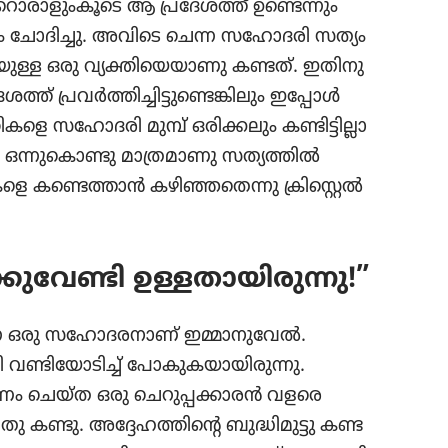
​ളും​കൂ​ടെ ആ പ്രദേ​ശത്ത്‌ ഉണ്ടെന്നും
ും ചോദി​ച്ചു. അവിടെ ചെന്ന സഹോ​ദരി സത്യം
ുള്ള ഒരു വ്യക്തി​യെ​യാ​ണു കണ്ടത്‌. ഇതിനു
ത്‌ പ്രവർത്തി​ച്ചി​ട്ടു​ണ്ടെ​ങ്കി​ലും ഇപ്പോൾ
 സഹോ​ദരി മുമ്പ്‌ ഒരിക്ക​ലും കണ്ടിട്ടി​ല്ലാ​
ഒന്നു​കൊ​ണ്ടു മാത്ര​മാ​ണു സത്യത്തിൽ
ി​കളെ കണ്ടെത്താൻ കഴിഞ്ഞ​തെന്നു ക്രിസ്റ്റെൽ
വേണ്ടി ഉള്ളതാ​യി​രു​ന്നു!”
ന ഒരു സഹോ​ദ​ര​നാണ്‌ ഇമ്മാനു​വേൽ.
ണ്ടി​യോ​ടിച്ച്‌ പോകു​ക​യാ​യി​രു​ന്നു.
രണം ചെയ്‌ത ഒരു ചെറു​പ്പ​ക്കാ​രൻ വളരെ
തു കണ്ടു. അദ്ദേഹ​ത്തി​ന്റെ ബുദ്ധി​മു​ട്ടു കണ്ട