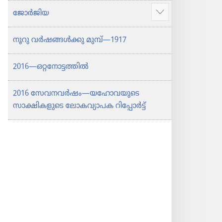
ജോർജിയ
കൂടുതൽ
കാണിക്കുക
നൂറു വർഷങ്ങൾക്കു മുമ്പ്‌​—1917
2016—ഒറ്റനോട്ടത്തിൽ
2016 സേവനവർഷം​—യഹോവയുടെ
സാക്ഷികളുടെ ലോകവ്യാപക റിപ്പോർട്ട്‌