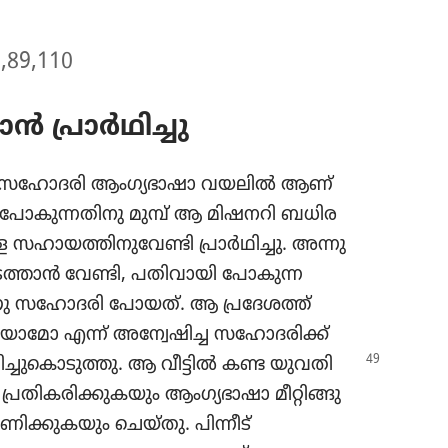
89,110
 പ്രാർഥി​ച്ചു
െൽ സഹോ​ദരി ആംഗ്യ​ഭാ​ഷാ വയലിൽ ആണ്‌
കു പോകു​ന്ന​തി​നു മുമ്പ്‌ ആ മിഷനറി ബധിര​
 സഹായ​ത്തി​നു​വേണ്ടി പ്രാർഥി​ച്ചു. അന്നു
ടത്താൻ വേണ്ടി, പതിവാ​യി പോകുന്ന
യാ​ണു സഹോ​ദരി പോയത്‌. ആ പ്രദേ​ശത്ത്‌
​മോ എന്ന്‌ അന്വേ​ഷിച്ച സഹോ​ദ​രിക്ക്‌
്ചു​കൊ​ടു​ത്തു. ആ വീട്ടിൽ
കണ്ട യുവതി
ി​ക​രി​ക്കു​ക​യും ആംഗ്യ​ഭാ​ഷാ മീറ്റി​ങ്ങു​
​ക്കു​ക​യും ചെയ്‌തു. പിന്നീട്‌