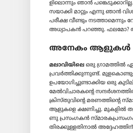
ളി​ലൊ​ന്നും ഞാൻ പങ്കെടു​ക്കാ​റ
സ​യാ​ക്കി മാറ്റും എന്നു ഞാൻ വിശ
പരീക്ഷ വീണ്ടും നടത്താ​മെ​ന്നും 
അധ്യാ​പകൻ പറഞ്ഞു. ഫലമോ? അമിന
അനേകം ആളുകൾ വ
മലാവി​യി​ലെ
ഒരു ഗ്രാമ​ത്തിൽ ഏഴ
പ്രവർത്തി​ക്കു​ന്നുണ്ട്‌. മുള​കൊ​ണ
ഉപയോ​ഗി​ച്ചു​ണ്ടാ​ക്കിയ ഒരു കുടി​ലി​
മേൽവി​ചാ​ര​കന്റെ സന്ദർശ​ന​ത്ത
ക്രിസ്‌തു​വി​ന്റെ മരണത്തി​ന്റെ സ്‌
ആളുകളെ ക്ഷണിച്ചു. മുകളിൽ തൂക്കി​യ
ണു പ്രസം​ഗകൻ
സ്‌മാ​ര​ക​പ്ര​സം​ഗം
തിരക്കു​ള്ള​തി​നാൽ അദ്ദേഹ​ത്തി