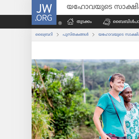
JW.ORG
യഹോവയുടെ സാക്ഷ
തുടക്കം
ബൈബിൾപ​ഠി​പ്
ലൈബ്രറി
പുസ്‌ത​കങ്ങൾ
യഹോ​വ​യു​ടെ സാക്ഷി​