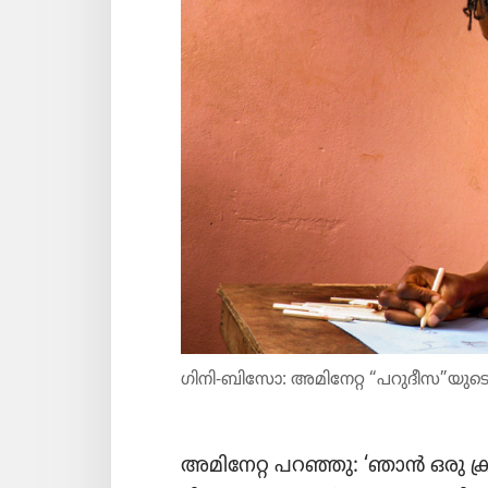
ഗിനി-ബിസോ: അമിനേറ്റ “പറുദീസ”യുടെ ചി
അമിനേറ്റ പറഞ്ഞു: ‘ഞാൻ ഒരു ക്രിസ