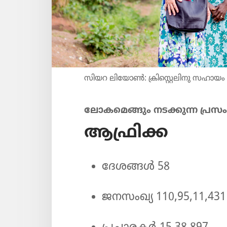
സിയറ ലിയോൺ: ക്രി​സ്റ്റെ​ലി​നു സഹായം കി
ലോകമെങ്ങും നടക്കുന്ന പ്രസംഗ
ആഫ്രിക്ക
ദേശങ്ങൾ 58
ജനസംഖ്യ 110,95,11,431