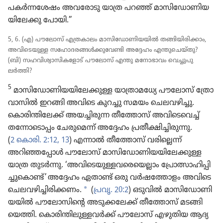
പകർന്ന​ശേഷം അവരോ​ടു യാത്ര പറഞ്ഞ്‌ മാസി​ഡോ​ണി​യ​
യി​ലേക്കു പോയി.”
5, 6. (എ) പൗലോസ്‌ എത്രകാ​ലം മാസി​ഡോ​ണി​യ​യിൽ തങ്ങിയി​രി​ക്കാം,
അവി​ടെ​യുള്ള സഹോ​ദ​ര​ങ്ങൾക്കു​വേണ്ടി അദ്ദേഹം എന്തു​ചെ​യ്‌തു?
(ബി) സഹവി​ശ്വാ​സി​ക​ളോട്‌ പൗലോസ്‌ എന്തു മനോ​ഭാ​വം വെച്ചു​പു​
ലർത്തി?
5
മാസി​ഡോ​ണി​യ​യി​ലേ​ക്കുള്ള യാത്രാ​മ​ധ്യേ പൗലോസ്‌ ത്രോ​
വാ​സിൽ ഇറങ്ങി അവിടെ കുറച്ചു സമയം ചെലവ​ഴി​ച്ചു.
കൊരി​ന്തി​ലേക്ക്‌ അയച്ചി​രുന്ന തീത്തോസ്‌ അവി​ടെ​വെച്ച്‌
തന്നോ​ടൊ​പ്പം ചേരു​മെന്ന്‌ അദ്ദേഹം പ്രതീ​ക്ഷി​ച്ചി​രു​ന്നു.
(
2 കൊരി. 2:12, 13
) എന്നാൽ തീത്തോസ്‌ വരി​ല്ലെന്ന്‌
അറിഞ്ഞ​പ്പോൾ പൗലോസ്‌ മാസി​ഡോ​ണി​യ​യി​ലേ​ക്കുള്ള
യാത്ര തുടർന്നു. ‘അവി​ടെ​യു​ള്ള​വ​രെ​യെ​ല്ലാം പ്രോ​ത്സാ​ഹി​പ്പി​
ച്ചു​കൊണ്ട്‌’ അദ്ദേഹം ഏതാണ്ട്‌ ഒരു വർഷ​ത്തോ​ളം അവിടെ
a
ചെലവ​ഴി​ച്ചി​രി​ക്കണം.
(
പ്രവൃ. 20:2
) ഒടുവിൽ മാസി​ഡോ​ണി​
യ​യിൽ പൗലോ​സി​ന്റെ അടുക്ക​ലേക്ക്‌ തീത്തോസ്‌ മടങ്ങി​
യെത്തി. കൊരി​ന്തി​ലു​ള്ള​വർക്ക്‌ പൗലോസ്‌ എഴുതിയ ആദ്യ