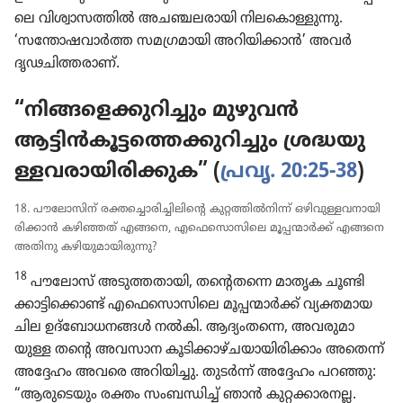
ലെ വിശ്വാ​സ​ത്തിൽ അചഞ്ചല​രാ​യി നില​കൊ​ള്ളു​ന്നു.
‘സന്തോ​ഷ​വാർത്ത സമഗ്ര​മാ​യി അറിയി​ക്കാൻ’ അവർ
ദൃഢചി​ത്ത​രാണ്‌.
“നിങ്ങ​ളെ​ക്കു​റി​ച്ചും മുഴുവൻ
ആട്ടിൻകൂ​ട്ട​ത്തെ​ക്കു​റി​ച്ചും ശ്രദ്ധയു​
ള്ള​വ​രാ​യി​രി​ക്കുക” (
പ്രവൃ. 20:25-38
)
18. പൗലോ​സിന്‌ രക്തച്ചൊ​രി​ച്ചി​ലി​ന്റെ കുറ്റത്തിൽനിന്ന്‌ ഒഴിവു​ള്ള​വ​നാ​യി​
രി​ക്കാൻ കഴിഞ്ഞത്‌ എങ്ങനെ, എഫെ​സൊ​സി​ലെ മൂപ്പന്മാർക്ക്‌ എങ്ങനെ
അതിനു കഴിയു​മാ​യി​രു​ന്നു?
18
പൗലോസ്‌ അടുത്ത​താ​യി, തന്റെതന്നെ മാതൃക ചൂണ്ടി​
ക്കാ​ട്ടി​ക്കൊണ്ട്‌ എഫെ​സൊ​സി​ലെ മൂപ്പന്മാർക്ക്‌ വ്യക്തമായ
ചില ഉദ്‌ബോ​ധ​നങ്ങൾ നൽകി. ആദ്യം​തന്നെ, അവരു​മാ​
യുള്ള തന്റെ അവസാന കൂടി​ക്കാ​ഴ്‌ച​യാ​യി​രി​ക്കാം അതെന്ന്‌
അദ്ദേഹം അവരെ അറിയി​ച്ചു. തുടർന്ന്‌ അദ്ദേഹം പറഞ്ഞു:
“ആരു​ടെ​യും രക്തം സംബന്ധിച്ച്‌ ഞാൻ കുറ്റക്കാ​രനല്ല.