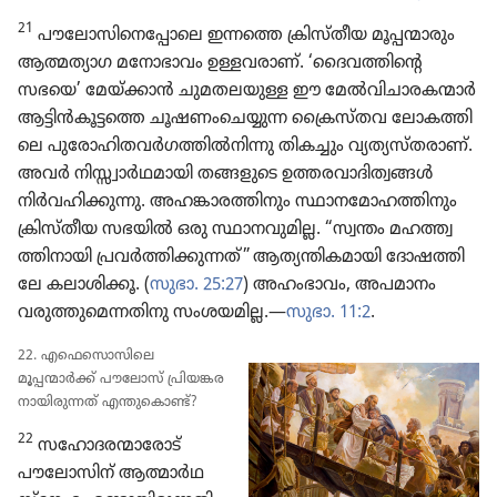
21
പൗലോ​സി​നെ​പ്പോ​ലെ ഇന്നത്തെ ക്രിസ്‌തീയ മൂപ്പന്മാ​രും
ആത്മത്യാഗ മനോ​ഭാ​വം ഉള്ളവരാണ്‌. ‘ദൈവ​ത്തി​ന്റെ
സഭയെ’ മേയ്‌ക്കാൻ ചുമത​ല​യുള്ള ഈ മേൽവി​ചാ​ര​ക​ന്മാർ
ആട്ടിൻകൂ​ട്ടത്തെ ചൂഷണം​ചെ​യ്യുന്ന ക്രൈ​സ്‌തവ ലോക​ത്തി​
ലെ പുരോ​ഹി​ത​വർഗ​ത്തിൽനി​ന്നു തികച്ചും വ്യത്യ​സ്‌ത​രാണ്‌.
അവർ നിസ്സ്വാർഥ​മാ​യി തങ്ങളുടെ ഉത്തരവാ​ദി​ത്വ​ങ്ങൾ
നിർവ​ഹി​ക്കു​ന്നു. അഹങ്കാ​ര​ത്തി​നും സ്ഥാന​മോ​ഹ​ത്തി​നും
ക്രിസ്‌തീയ സഭയിൽ ഒരു സ്ഥാനവു​മില്ല. “സ്വന്തം മഹത്ത്വ​
ത്തി​നാ​യി പ്രവർത്തി​ക്കു​ന്നത്‌” ആത്യന്തി​ക​മാ​യി ദോഷ​ത്തി​
ലേ കലാശി​ക്കൂ. (
സുഭാ. 25:27
) അഹംഭാ​വം, അപമാനം
വരുത്തു​മെ​ന്ന​തി​നു സംശയ​മില്ല.—
സുഭാ. 11:2
.
22. എഫെ​സൊ​സി​ലെ
മൂപ്പന്മാർക്ക്‌ പൗലോസ്‌ പ്രിയ​ങ്ക​ര​
നാ​യി​രു​ന്നത്‌ എന്തു​കൊണ്ട്‌?
22
സഹോ​ദ​ര​ന്മാ​രോട്‌
പൗലോ​സിന്‌ ആത്മാർഥ