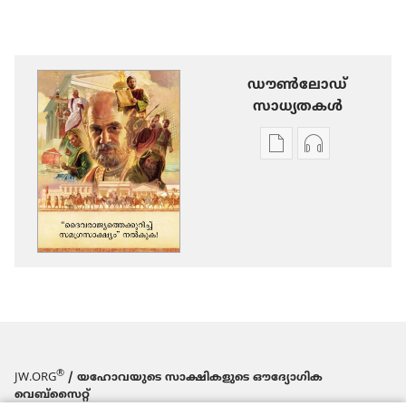
ഡൗണ്‍ലോഡ്
സാധ്യതകള്‍
പ്രസിദ്ധീകരണങ്ങൾ
ഓഡിയോ
ഡൗണ്‍ലോഡ്
ഡൗണ്‍ലോഡ്
ചെയ്യാനുള്ള
ചെയ്യാനുള്ള
ഓപ്ഷനുകൾ
ഓപ്ഷനുകൾ
“ദൈവ​
“ദൈവ​
രാ​
രാ​
ജ്യ​
ജ്യ​
ത്തെ​
ത്തെ​
ക്കു​
ക്കു​
റിച്ച്‌
റിച്ച്‌
®
JW.ORG
/ യഹോവയുടെ സാക്ഷികളുടെ ഔദ്യോഗിക
സമഗ്ര​
സമഗ്ര​
വെബ്സൈറ്റ്
സാ​
സാ​