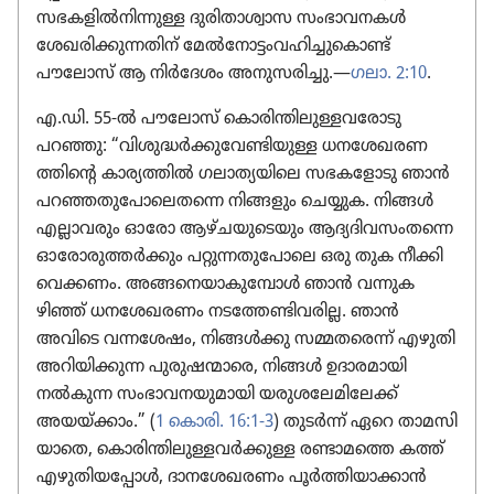
സഭകളിൽനി​ന്നുള്ള ദുരി​താ​ശ്വാ​സ സംഭാ​വ​നകൾ
ശേഖരി​ക്കു​ന്ന​തിന്‌ മേൽനോ​ട്ടം​വ​ഹി​ച്ചു​കൊണ്ട്‌
പൗലോസ്‌ ആ നിർദേശം അനുസ​രി​ച്ചു.—
ഗലാ. 2:10
.
എ.ഡി. 55-ൽ പൗലോസ്‌ കൊരി​ന്തി​ലു​ള്ള​വ​രോ​ടു
പറഞ്ഞു: “വിശു​ദ്ധർക്കു​വേ​ണ്ടി​യുള്ള ധനശേ​ഖ​ര​ണ​
ത്തി​ന്റെ കാര്യ​ത്തിൽ ഗലാത്യ​യി​ലെ സഭക​ളോ​ടു ഞാൻ
പറഞ്ഞതു​പോ​ലെ​തന്നെ നിങ്ങളും ചെയ്യുക. നിങ്ങൾ
എല്ലാവ​രും ഓരോ ആഴ്‌ച​യു​ടെ​യും ആദ്യദി​വ​സം​തന്നെ
ഓരോ​രു​ത്തർക്കും പറ്റുന്ന​തു​പോ​ലെ ഒരു തുക നീക്കി​
വെ​ക്കണം. അങ്ങനെ​യാ​കു​മ്പോൾ ഞാൻ വന്നുക​
ഴിഞ്ഞ്‌ ധനശേ​ഖ​രണം നടത്തേ​ണ്ടി​വ​രില്ല. ഞാൻ
അവിടെ വന്നശേഷം, നിങ്ങൾക്കു സമ്മത​രെന്ന്‌ എഴുതി
അറിയി​ക്കുന്ന പുരു​ഷ​ന്മാ​രെ, നിങ്ങൾ ഉദാര​മാ​യി
നൽകുന്ന സംഭാ​വ​ന​യു​മാ​യി യരുശ​ലേ​മി​ലേക്ക്‌
അയയ്‌ക്കാം.” (
1 കൊരി. 16:1-3
) തുടർന്ന്‌ ഏറെ താമസി​
യാ​തെ, കൊരി​ന്തി​ലു​ള്ള​വർക്കുള്ള രണ്ടാമത്തെ കത്ത്‌
എഴുതി​യ​പ്പോൾ, ദാന​ശേ​ഖ​രണം പൂർത്തി​യാ​ക്കാൻ