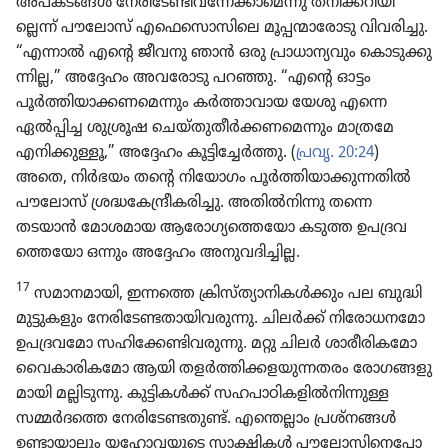
അപകടങ്ങൾ നേരി​ടേ​ണ്ടി​വ​ന്നേ​ക്കാ​മെന്നു തനിക്ക​റി​യി​
ല്ലെന്ന്‌ പൗലോസ്‌ എഫെ​സൊ​സി​ലെ മൂപ്പന്മാ​രോ​ടു വിവരി​ച്ചു.
“എന്നാൽ എന്റെ ജീവനു ഞാൻ ഒരു പ്രാധാ​ന്യ​വും കൊടു​ക്കു​
ന്നില്ല,” അദ്ദേഹം അവരോ​ടു പറഞ്ഞു. “എന്റെ ഓട്ടം
പൂർത്തി​യാ​ക്ക​ണ​മെ​ന്നും കർത്താ​വായ യേശു എന്നെ
ഏൽപ്പിച്ച ശുശ്രൂഷ ചെയ്‌തു​തീർക്ക​ണ​മെ​ന്നും മാത്രമേ
എനിക്കു​ള്ളൂ,” അദ്ദേഹം കൂട്ടി​ച്ചേർത്തു. (
പ്രവൃ. 20:24
)
അതെ, നിർഭയം തന്റെ നിയോ​ഗം പൂർത്തി​യാ​ക്കു​ന്ന​തിൽ
പൗലോസ്‌ ശ്രദ്ധ​കേ​ന്ദ്രീ​ക​രി​ച്ചു. അതിൽനി​ന്നു തന്നെ
തടയാൻ മോശ​മായ ആരോ​ഗ്യ​ത്തെ​യോ കടുത്ത ഉപദ്ര​വ​
ത്തെ​യോ ഒന്നും അദ്ദേഹം അനുവ​ദി​ച്ചില്ല.
17
സമാന​മാ​യി, ഇന്നത്തെ ക്രിസ്‌ത്യാ​നി​കൾക്കും പല ബുദ്ധി​
മു​ട്ടു​ക​ളും നേരി​ടേ​ണ്ട​താ​യി​വ​രു​ന്നു. ചിലർക്ക്‌ നിരോ​ധ​ന​മോ
ഉപദ്ര​വ​മോ സഹി​ക്കേ​ണ്ടി​വ​രു​ന്നു. മറ്റു ചിലർ ശാരീ​രി​ക​മോ
വൈകാ​രി​ക​മോ ആയി തളർത്തി​ക്ക​ള​യു​ന്ന​തരം രോഗ​ങ്ങ​ളു​
മാ​യി മല്ലിടു​ന്നു. കുട്ടി​കൾക്ക്‌ സഹപാ​ഠി​ക​ളിൽനി​ന്നുള്ള
സമ്മർദത്തെ നേരി​ടേ​ണ്ട​തുണ്ട്‌. എന്തെല്ലാം പ്രശ്‌നങ്ങൾ
ഉണ്ടായാ​ലും യഹോ​വ​യു​ടെ സാക്ഷികൾ പൗലോ​സി​നെ​പ്പോ​