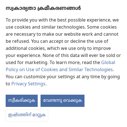
ക്ഷ്യം”
ക്ഷ്യം”
സ്വകാര്യതാ ക്രമീകരണങ്ങൾ
എങ്ങനെ കാണണം എന്നതിന്റെ ക്രമീകരണങ്ങൾ
നൽകുക!
നൽകുക!
To provide you with the best possible experience, we
ലിങ്കുകൾ
use cookies and similar technologies. Some cookies
are necessary to make our website work and cannot
ആരെങ്കി​ലും സന്ദർശി​ക്ക​ണ​മെ​ങ്കിൽ
be refused. You can accept or decline the use of
ഒരു മീറ്റിങ്ങ് കണ്ടുപിടിക്കുക
additional cookies, which we use only to improve
(പുതിയ
പേജ്
your experience. None of this data will ever be sold or
ഒരു കൺവെൻഷൻ തിരയുക
(പുതിയ
തുറക്കുക)
used for marketing. To learn more, read the
Global
പേജ്
പുതുതായി വന്നത്‌
Policy on Use of Cookies and Similar Technologies
.
തുറക്കുക)
You can customize your settings at any time by going
വീഡി​യോ​കൾ
to
Privacy Settings
.
Videos with Audio Descriptions
സ്വീകരിക്കുക
വേണ്ടന്നു വെക്കുക
തിരയുക
ഉള
ക
യഹോവയുടെ സാക്ഷികളെക്കുറിച്ചുള്ള വിവരങ്ങൾ
ഇഷ്ടത്തിന് മാറ്റുക
സഹായം