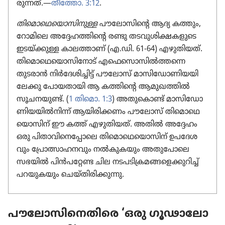
രു​ന്നത്‌.—
തീത്തോ. 3:12
.
തിമൊഥെയൊസിനുള്ള
പൗലോ​സി​ന്റെ ആദ്യ കത്തും,
റോമി​ലെ അദ്ദേഹ​ത്തി​ന്റെ രണ്ടു തടവു​ശി​ക്ഷ​ക​ളു​ടെ
ഇടയ്‌ക്കുള്ള കാലത്താണ്‌ (എ.ഡി. 61-64) എഴുതി​യത്‌.
തിമൊ​ഥെ​യൊ​സി​നോട്‌ എഫെ​സൊ​സിൽത്തന്നെ
തുടരാൻ നിർദേ​ശി​ച്ചിട്ട്‌ പൗലോസ്‌ മാസി​ഡോ​ണി​യ​യി​
ലേക്കു പോയ​താ​യി ആ കത്തിന്റെ ആമുഖ​ത്തിൽ
സൂചന​യുണ്ട്‌. (
1 തിമൊ. 1:3
) അതു​കൊണ്ട്‌ മാസി​ഡോ​
ണി​യ​യിൽനിന്ന്‌ ആയിരി​ക്കണം പൗലോസ്‌ തിമൊ​ഥെ​
യൊ​സിന്‌ ഈ കത്ത്‌ എഴുതി​യത്‌. അതിൽ അദ്ദേഹം
ഒരു പിതാ​വി​നെ​പ്പോ​ലെ തിമൊ​ഥെ​യൊ​സിന്‌ ഉപദേ​ശ​
വും പ്രോ​ത്സാ​ഹ​ന​വും നൽകു​ക​യും അതു​പോ​ലെ
സഭയിൽ പിൻപ​റ്റേണ്ട ചില നടപടി​ക്ര​മ​ങ്ങ​ളെ​ക്കു​റിച്ച്‌
പറയു​ക​യും ചെയ്‌തി​രി​ക്കു​ന്നു.
പൗലോ​സി​നെ​തി​രെ ‘ഒരു ഗൂഢാ​ലോ​