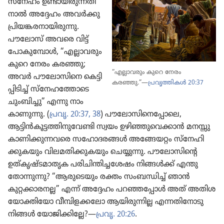
സ്‌നേഹം ഉണ്ടായി​രു​ന്ന​തി​
നാൽ അദ്ദേഹം അവർക്കു
പ്രിയ​ങ്ക​ര​നാ​യി​രു​ന്നു.
പൗലോസ്‌ അവരെ വിട്ട്‌
പോകു​മ്പോൾ, “എല്ലാവ​രും
കുറെ നേരം കരഞ്ഞു;
“എല്ലാവ​രും കുറെ നേരം
അവർ പൗലോ​സി​നെ കെട്ടി​
കരഞ്ഞു.”—
പ്രവൃ​ത്തി​കൾ 20:37
പ്പി​ടിച്ച്‌ സ്‌നേ​ഹ​ത്തോ​ടെ
ചുംബി​ച്ചു” എന്നു നാം
കാണുന്നു. (
പ്രവൃ. 20:37, 38
) പൗലോ​സി​നെ​പ്പോ​ലെ,
ആട്ടിൻകൂ​ട്ട​ത്തി​നു​വേണ്ടി സ്വയം ഉഴിഞ്ഞു​വെ​ക്കാൻ മനസ്സു​
കാ​ണി​ക്കു​ന്ന​വരെ സഹോ​ദ​രങ്ങൾ അങ്ങേയറ്റം സ്‌നേ​ഹി​
ക്കു​ക​യും വിലമ​തി​ക്കു​ക​യും ചെയ്യുന്നു. പൗലോ​സി​ന്റെ
ഉത്‌കൃ​ഷ്ട​മാ​തൃക പരിചി​ന്തി​ച്ച​ശേഷം നിങ്ങൾക്ക്‌ എന്തു
തോന്നു​ന്നു? “ആരു​ടെ​യും രക്തം സംബന്ധിച്ച്‌ ഞാൻ
കുറ്റക്കാ​രനല്ല” എന്ന്‌ അദ്ദേഹം പറഞ്ഞ​പ്പോൾ അത്‌ അതിശ​
യോ​ക്തി​യോ വീമ്പി​ള​ക്ക​ലോ ആയിരു​ന്നില്ല എന്നതി​നോ​ടു
നിങ്ങൾ യോജി​ക്കി​ല്ലേ?—
പ്രവൃ. 20:26
.