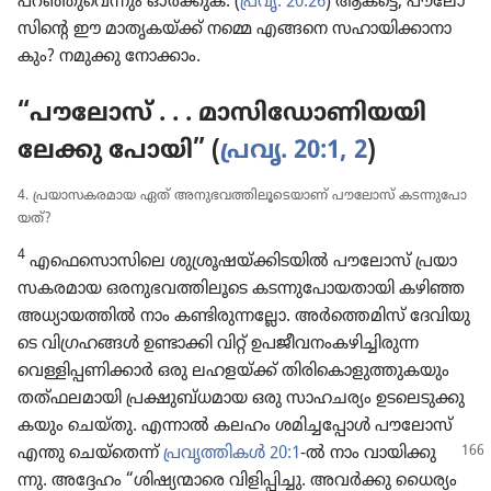
പറഞ്ഞു​വെ​ന്നും ഓർക്കുക. (
പ്രവൃ. 20:26
) ആകട്ടെ, പൗലോ​
സി​ന്റെ ഈ മാതൃ​ക​യ്‌ക്ക്‌ നമ്മെ എങ്ങനെ സഹായി​ക്കാ​നാ​
കും? നമുക്കു നോക്കാം.
“പൗലോസ്‌ . . . മാസി​ഡോ​ണി​യ​യി​
ലേക്കു പോയി” (
പ്രവൃ. 20:1, 2
)
4. പ്രയാ​സ​ക​ര​മായ ഏത്‌ അനുഭ​വ​ത്തി​ലൂ​ടെ​യാണ്‌ പൗലോസ്‌ കടന്നു​പോ​
യത്‌?
4
എഫെ​സൊ​സി​ലെ ശുശ്രൂ​ഷ​യ്‌ക്കി​ട​യിൽ പൗലോസ്‌ പ്രയാ​
സ​ക​ര​മായ ഒരനു​ഭ​വ​ത്തി​ലൂ​ടെ കടന്നു​പോ​യ​താ​യി കഴിഞ്ഞ
അധ്യാ​യ​ത്തിൽ നാം കണ്ടിരു​ന്ന​ല്ലോ. അർത്തെ​മിസ്‌ ദേവി​യു​
ടെ വിഗ്ര​ഹങ്ങൾ ഉണ്ടാക്കി വിറ്റ്‌ ഉപജീ​വ​നം​ക​ഴി​ച്ചി​രുന്ന
വെള്ളി​പ്പ​ണി​ക്കാർ ഒരു ലഹളയ്‌ക്ക്‌ തിരി​കൊ​ളു​ത്തു​ക​യും
തത്‌ഫ​ല​മാ​യി പ്രക്ഷു​ബ്ധ​മായ ഒരു സാഹച​ര്യം ഉടലെ​ടു​ക്കു​
ക​യും ചെയ്‌തു. എന്നാൽ കലഹം ശമിച്ച​പ്പോൾ പൗലോസ്‌
എന്തു ചെയ്‌തെന്ന്‌
പ്രവൃ​ത്തി​കൾ
20:1
-ൽ നാം വായി​ക്കു​
ന്നു. അദ്ദേഹം “ശിഷ്യ​ന്മാ​രെ വിളി​പ്പി​ച്ചു. അവർക്കു ധൈര്യം