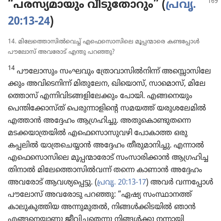
“പരസ്യ​മാ​യും വീടു​തോ​റും” (
പ്രവൃ.
20:13-24
)
14. മിലേ​ത്തൊ​സിൽവെച്ച്‌ എഫെ​സൊ​സി​ലെ മൂപ്പന്മാ​രെ കണ്ടപ്പോൾ
പൗലോസ്‌ അവരോട്‌ എന്തു പറഞ്ഞു?
14
പൗലോ​സും സംഘവും ത്രോ​വാ​സിൽനിന്ന്‌ അസ്സൊ​സി​ലേ​
ക്കും അവി​ടെ​നിന്ന്‌ മിതു​ലേന, ഖിയൊസ്‌, സാമൊസ്‌, മിലേ​
ത്തൊസ്‌ എന്നിവി​ട​ങ്ങ​ളി​ലേ​ക്കും പോയി. എങ്ങനെ​യും
പെന്തി​ക്കോ​സ്‌ത്‌ പെരു​ന്നാ​ളി​ന്റെ സമയത്ത്‌ യരുശ​ലേ​മിൽ
എത്താൻ അദ്ദേഹം ആഗ്രഹി​ച്ചു. അതു​കൊ​ണ്ടു​തന്നെ
മടക്കയാ​ത്ര​യിൽ എഫെ​സൊ​സു​വഴി പോകാത്ത ഒരു
കപ്പലിൽ യാത്ര​ചെ​യ്യാൻ അദ്ദേഹം തീരു​മാ​നി​ച്ചു. എന്നാൽ
എഫെ​സൊ​സി​ലെ മൂപ്പന്മാ​രോട്‌ സംസാ​രി​ക്കാൻ ആഗ്രഹി​ച്ച​
തി​നാൽ മിലേ​ത്തൊ​സിൽവന്ന്‌ തന്നെ കാണാൻ അദ്ദേഹം
അവരോട്‌ ആവശ്യ​പ്പെട്ടു. (
പ്രവൃ. 20:13-17
) അവർ വന്നപ്പോൾ
പൗലോസ്‌ അവരോ​ടു പറഞ്ഞു: “ഏഷ്യ സംസ്ഥാ​നത്ത്‌
കാലു​കു​ത്തിയ അന്നുമു​തൽ, നിങ്ങൾക്കി​ട​യിൽ ഞാൻ
എങ്ങനെ​യാ​ണു ജീവി​ച്ച​തെന്നു നിങ്ങൾക്കു നന്നായി