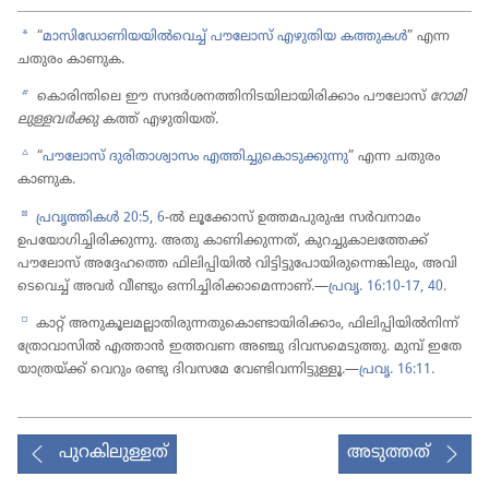
a
“
മാസി​ഡോ​ണി​യ​യിൽവെച്ച്‌ പൗലോസ്‌ എഴുതിയ കത്തുകൾ
” എന്ന
ചതുരം കാണുക.
b
കൊരിന്തിലെ ഈ സന്ദർശ​ന​ത്തി​നി​ട​യി​ലാ​യി​രി​ക്കാം പൗലോസ്‌
റോമി​
ലു​ള്ള​വർക്കു
കത്ത്‌ എഴുതി​യത്‌.
c
“
പൗലോസ്‌ ദുരി​താ​ശ്വാ​സം എത്തിച്ചു​കൊ​ടു​ക്കു​ന്നു
” എന്ന ചതുരം
കാണുക.
d
പ്രവൃത്തികൾ 20:5, 6
-ൽ ലൂക്കോസ്‌ ഉത്തമപു​രുഷ സർവനാ​മം
ഉപയോ​ഗി​ച്ചി​രി​ക്കു​ന്നു. അതു കാണി​ക്കു​ന്നത്‌, കുറച്ചു​കാ​ല​ത്തേക്ക്‌
പൗലോസ്‌ അദ്ദേഹത്തെ ഫിലി​പ്പി​യിൽ വിട്ടി​ട്ടു​പോ​യി​രു​ന്നെ​ങ്കി​ലും, അവി​
ടെ​വെച്ച്‌ അവർ വീണ്ടും ഒന്നിച്ചി​രി​ക്കാ​മെ​ന്നാണ്‌.—
പ്രവൃ. 16:10-17,
40
.
e
കാറ്റ്‌ അനുകൂ​ല​മ​ല്ലാ​തി​രു​ന്ന​തു​കൊ​ണ്ടാ​യി​രി​ക്കാം, ഫിലി​പ്പി​യിൽനിന്ന്‌
ത്രോ​വാ​സിൽ എത്താൻ ഇത്തവണ അഞ്ചു ദിവസ​മെ​ടു​ത്തു. മുമ്പ്‌ ഇതേ
യാത്ര​യ്‌ക്ക്‌ വെറും രണ്ടു ദിവസമേ വേണ്ടി​വ​ന്നി​ട്ടു​ള്ളൂ.—
പ്രവൃ. 16:11
.
പുറകിലുള്ളത്
അടുത്തത്