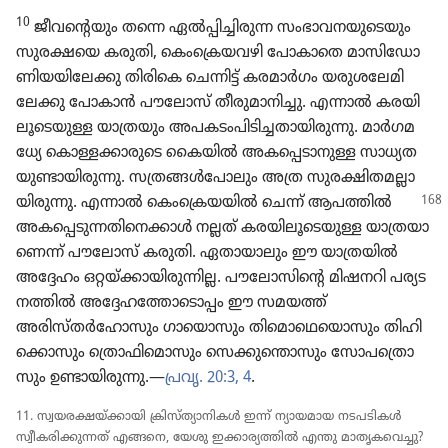
10
ജീവ​ന്റെ​യും തന്നെ ഏൽപ്പി​ച്ചി​രുന്ന സംഭാ​വ​ന​യു​ടെ​യും
സുരക്ഷയെ കരുതി, കെം​ക്രെ​യ​വഴി പോകാ​തെ മാസി​ഡോ​
ണി​യ​യി​ലേക്കു തിരികെ ചെന്നിട്ട്‌ കരമാർഗം യരുശ​ലേ​മി​
ലേക്കു പോകാൻ പൗലോസ്‌ തീരു​മാ​നി​ച്ചു. എന്നാൽ കരയി​
ലൂ​ടെ​യുള്ള യാത്ര​യും അപകടം​പി​ടി​ച്ച​താ​യി​രു​ന്നു. മാർഗ​മ​
ധ്യേ കൊള്ള​ക്കാ​രു​ടെ കൈയിൽ അകപ്പെ​ടാ​നുള്ള സാധ്യ​ത​
യു​ണ്ടാ​യി​രു​ന്നു. സത്രങ്ങൾപോ​ലും അത്ര സുരക്ഷി​ത​മ​ല്ലാ​
യി​രു​ന്നു. എന്നാൽ കെം​ക്രെ​യ​യിൽ
ചെന്ന്‌ ആപത്തിൽ
അകപ്പെ​ടു​ന്ന​തി​നെ​ക്കാൾ നല്ലത്‌ കരയി​ലൂ​ടെ​യുള്ള യാത്ര​യാ​
ണെന്ന്‌ പൗലോസ്‌ കരുതി. ഏതായാ​ലും ഈ യാത്ര​യിൽ
അദ്ദേഹം ഒറ്റയ്‌ക്കാ​യി​രു​ന്നില്ല. പൗലോ​സി​ന്റെ മിഷനറി പര്യട​
ന​ത്തിൽ അദ്ദേഹ​ത്തോ​ടൊ​പ്പം ഈ സമയത്ത്‌
അരിസ്‌തർഹോ​സും ഗായൊ​സും തിമൊ​ഥെ​യൊ​സും തിഹി​
ക്കൊ​സും ത്രൊ​ഫി​മൊ​സും സെക്കു​ന്തൊ​സും സോപ​ത്രൊ​
സും ഉണ്ടായി​രു​ന്നു.—
പ്രവൃ. 20:3, 4
.
11. സ്വയര​ക്ഷ​യ്‌ക്കാ​യി ക്രിസ്‌ത്യാ​നി​കൾ ഇന്ന്‌ ന്യായ​മായ നടപടി​കൾ
സ്വീക​രി​ക്കു​ന്നത്‌ എങ്ങനെ, യേശു ഇക്കാര്യ​ത്തിൽ എന്തു മാതൃ​ക​വെച്ചു?