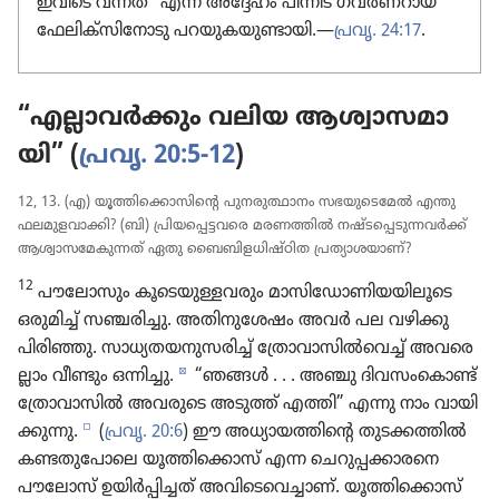
ഇവിടെ വന്നത്‌” എന്ന്‌ അദ്ദേഹം പിന്നീട്‌ ഗവർണ​റായ
ഫേലി​ക്‌സി​നോ​ടു പറയു​ക​യു​ണ്ടാ​യി.—
പ്രവൃ. 24:17
.
“എല്ലാവർക്കും വലിയ ആശ്വാ​സ​മാ​
യി” (
പ്രവൃ. 20:5-12
)
12, 13. (എ) യൂത്തി​ക്കൊ​സി​ന്റെ പുനരു​ത്ഥാ​നം സഭയു​ടെ​മേൽ എന്തു
ഫലമു​ള​വാ​ക്കി? (ബി) പ്രിയ​പ്പെ​ട്ട​വരെ മരണത്തിൽ നഷ്ടപ്പെ​ടു​ന്ന​വർക്ക്‌
ആശ്വാ​സ​മേ​കു​ന്നത്‌ ഏതു ബൈബി​ള​ധി​ഷ്‌ഠിത പ്രത്യാ​ശ​യാണ്‌?
12
പൗലോ​സും കൂടെ​യു​ള്ള​വ​രും മാസി​ഡോ​ണി​യ​യി​ലൂ​ടെ
ഒരുമിച്ച്‌ സഞ്ചരിച്ചു. അതിനു​ശേഷം അവർ പല വഴിക്കു
പിരിഞ്ഞു. സാധ്യ​ത​യ​നു​സ​രിച്ച്‌ ത്രോ​വാ​സിൽവെച്ച്‌ അവരെ​
d
ല്ലാം വീണ്ടും ഒന്നിച്ചു.
“ഞങ്ങൾ . . . അഞ്ചു ദിവസം​കൊണ്ട്‌
ത്രോ​വാ​സിൽ അവരുടെ അടുത്ത്‌ എത്തി” എന്നു നാം വായി​
e
ക്കു​ന്നു.
(
പ്രവൃ. 20:6
) ഈ അധ്യാ​യ​ത്തി​ന്റെ തുടക്ക​ത്തിൽ
കണ്ടതു​പോ​ലെ യൂത്തി​ക്കൊസ്‌ എന്ന ചെറു​പ്പ​ക്കാ​രനെ
പൗലോസ്‌ ഉയിർപ്പി​ച്ചത്‌ അവി​ടെ​വെ​ച്ചാണ്‌. യൂത്തി​ക്കൊസ്‌