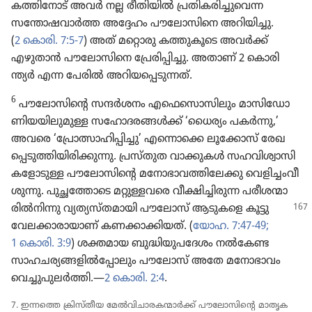
കത്തി​നോട്‌ അവർ നല്ല രീതി​യിൽ പ്രതി​ക​രി​ച്ചു​വെന്ന
സന്തോ​ഷ​വാർത്ത അദ്ദേഹം പൗലോ​സി​നെ അറിയി​ച്ചു.
(
2 കൊരി. 7:5-7
) അത്‌ മറ്റൊരു കത്തുകൂ​ടെ അവർക്ക്‌
എഴുതാൻ പൗലോ​സി​നെ പ്രേരി​പ്പി​ച്ചു. അതാണ്‌ 2 കൊരി​
ന്ത്യർ എന്ന പേരിൽ അറിയ​പ്പെ​ടു​ന്നത്‌.
6
പൗലോ​സി​ന്റെ സന്ദർശനം എഫെ​സൊ​സി​ലും മാസി​ഡോ​
ണി​യ​യി​ലു​മുള്ള സഹോ​ദ​ര​ങ്ങൾക്ക്‌ ‘ധൈര്യം പകർന്നു,’
അവരെ ‘പ്രോ​ത്സാ​ഹി​പ്പി​ച്ചു’ എന്നൊക്കെ ലൂക്കോസ്‌ രേഖ​
പ്പെ​ടു​ത്തി​യി​രി​ക്കു​ന്നു. പ്രസ്‌തുത വാക്കുകൾ സഹവി​ശ്വാ​സി​
ക​ളോ​ടുള്ള പൗലോ​സി​ന്റെ മനോ​ഭാ​വ​ത്തി​ലേക്കു വെളി​ച്ചം​വീ​
ശു​ന്നു. പുച്ഛ​ത്തോ​ടെ മറ്റുള്ള​വരെ വീക്ഷി​ച്ചി​രുന്ന പരീശ​ന്മാ​
രിൽനി​ന്നു
വ്യത്യ​സ്‌ത​മാ​യി പൗലോസ്‌ ആടുകളെ കൂട്ടു​
വേ​ല​ക്കാ​രാ​യാണ്‌ കണക്കാ​ക്കി​യത്‌. (
യോഹ. 7:47-49;
1 കൊരി. 3:9
) ശക്തമായ ബുദ്ധി​യു​പ​ദേശം നൽകേണ്ട
സാഹച​ര്യ​ങ്ങ​ളിൽപ്പോ​ലും പൗലോസ്‌ അതേ മനോ​ഭാ​വം
വെച്ചു​പു​ലർത്തി.—
2 കൊരി. 2:4
.
7. ഇന്നത്തെ ക്രിസ്‌തീയ മേൽവി​ചാ​ര​ക​ന്മാർക്ക്‌ പൗലോ​സി​ന്റെ മാതൃക