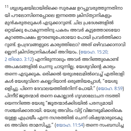
11
ശുശ്രൂ​ഷ​യി​ലാ​യി​രി​ക്കെ സുരക്ഷ ഉറപ്പു​വ​രു​ത്തു​ന്ന​തി​നാ​
യി പൗലോ​സി​നെ​പ്പോ​ലെ ഇന്നത്തെ ക്രിസ്‌ത്യാ​നി​ക​ളും
മുൻക​രു​ത​ലു​കൾ എടുക്കാ​റുണ്ട്‌. ചില പ്രദേ​ശ​ങ്ങ​ളിൽ
ഒറ്റയ്‌ക്കു പോകു​ന്ന​തി​നു പകരം അവർ കൂട്ട​ത്തോ​ടെ​യോ
കുറഞ്ഞ​പക്ഷം ഈരണ്ടു​പേ​രാ​യോ പോയി പ്രവർത്തി​ക്കാ​
റുണ്ട്‌. ഉപദ്ര​വ​ങ്ങ​ളു​ടെ കാര്യ​ത്തി​ലോ? അത്‌ ഒഴിവാ​ക്കാ​നാ​വി​
ല്ലെന്ന്‌ ക്രിസ്‌ത്യാ​നി​കൾക്ക്‌ അറിയാം. (
യോഹ. 15:20;
2 തിമൊ. 3:12
) എന്നിരു​ന്നാ​ലും അവർ അറിഞ്ഞു​കൊണ്ട്‌
അപകട​ങ്ങ​ളിൽ ചെന്നു ചാടു​ന്നില്ല. യേശു​വി​ന്റെ കാര്യം​
തന്നെ എടുക്കുക. ഒരിക്കൽ യരുശ​ലേ​മിൽവെച്ച്‌ എതിരാ​ളി​
കൾ യേശു​വി​നെ കല്ലെറി​യാൻ ഒരുങ്ങി​യ​പ്പോൾ, “യേശു
ഒളിച്ചു. പിന്നെ ദേവാ​ല​യ​ത്തിൽനിന്ന്‌ പോയി.” (
യോഹ. 8:59
)
പിന്നീട്‌ ജൂതന്മാർ തന്നെ കൊല്ലാൻ ഗൂഢാ​ലോ​ചന നടത്തി​
യെ​ന്ന​റിഞ്ഞ യേശു “ജൂതന്മാർക്കി​ട​യിൽ പരസ്യ​മാ​യി
സഞ്ചരി​ക്കാ​താ​യി. യേശു അവിടം വിട്ട്‌ വിജന​ഭൂ​മി​ക്ക​രി​കെ​
യുള്ള എഫ്രയീം എന്ന നഗരത്തിൽ ചെന്ന്‌ ശിഷ്യ​ന്മാ​രു​ടെ​കൂ​
ടെ അവിടെ താമസി​ച്ചു.” (
യോഹ. 11:54
) തന്നെ സംബന്ധിച്ച