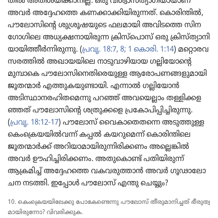
തിൽ അതിശ​യി​ക്കാ​നില്ല. ഒരു വിശ്വാ​സ​ത്യാ​ഗി​യാ​യാണ്‌
അവർ അദ്ദേഹത്തെ കണക്കാ​ക്കി​യി​രു​ന്നത്‌. കൊരി​ന്തിൽ,
പൗലോ​സി​ന്റെ ശുശ്രൂ​ഷ​യു​ടെ ഫലമായി അവിടത്തെ സിന​
ഗോ​ഗി​ലെ അധ്യക്ഷ​നാ​യി​രുന്ന ക്രിസ്‌പൊസ്‌ ഒരു ക്രിസ്‌ത്യാ​നി​
യാ​യി​ത്തീർന്നി​രു​ന്നു. (
പ്രവൃ. 18:7, 8;
1 കൊരി. 1:14
) മറ്റൊ​ര​വ​
സ​ര​ത്തിൽ അഖായ​യി​ലെ നാടു​വാ​ഴി​യായ ഗല്ലി​യോ​ന്റെ
മുമ്പാകെ പൗലോ​സി​നെ​തി​രെ​യുള്ള ആരോ​പ​ണ​ങ്ങ​ളു​മാ​യി
ജൂതന്മാർ എത്തുക​യു​ണ്ടാ​യി. എന്നാൽ ഗല്ലി​യോൻ
അടിസ്ഥാ​ന​ര​ഹി​ത​മെന്നു പറഞ്ഞ്‌ അവയെ​ല്ലാം തള്ളിക്ക​ള​
ഞ്ഞത്‌ പൗലോ​സി​ന്റെ ശത്രു​ക്കളെ പ്രകോ​പി​പ്പി​ച്ചി​രു​ന്നു.
(
പ്രവൃ. 18:12-17
) പൗലോസ്‌ വൈകാ​തെ​തന്നെ അടുത്തുള്ള
കെം​ക്രെ​യ​യിൽവന്ന്‌ കപ്പൽ കയറു​മെന്ന്‌ കൊരി​ന്തി​ലെ
ജൂതന്മാർക്ക്‌ അറിയാ​മാ​യി​രു​ന്നി​രി​ക്കണം അല്ലെങ്കിൽ
അവർ ഊഹി​ച്ചി​രി​ക്കണം. അതു​കൊണ്ട്‌ പതിയി​രുന്ന്‌
ആക്രമിച്ച്‌ അദ്ദേഹത്തെ വകവരു​ത്താൻ അവർ ഗൂഢാ​ലോ​
ചന നടത്തി. ഇപ്പോൾ പൗലോസ്‌ എന്തു ചെയ്യും?
10. കെം​ക്രെ​യ​യി​ലേക്കു പോ​കേ​ണ്ടെന്നു പൗലോസ്‌ തീരു​മാ​നി​ച്ചത്‌ ഭീരു​ത്വ​
മാ​യി​രു​ന്നോ? വിവരി​ക്കുക.