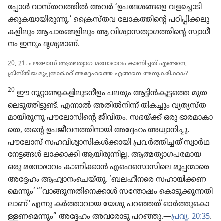
പ്പോൾ വാസ്‌ത​വ​ത്തിൽ അവർ ‘ഉപദേ​ശ​ങ്ങളെ വളച്ചൊ​ടി​
ക്കു​ക​യാ​യി​രു​ന്നു.’ ക്രൈ​സ്‌തവ ലോക​ത്തി​ന്റെ പഠിപ്പി​ക്ക​ലു​
ക​ളി​ലും ആചാര​ങ്ങ​ളി​ലും ആ വിശ്വാ​സ​ത്യാ​ഗ​ത്തി​ന്റെ സ്വാധീ​
നം ഇന്നും ദൃശ്യ​മാണ്‌.
20, 21. പൗലോസ്‌ ആത്മത്യാഗ മനോ​ഭാ​വം കാണി​ച്ചത്‌ എങ്ങനെ,
ക്രിസ്‌തീയ മൂപ്പന്മാർക്ക്‌ അദ്ദേഹത്തെ എങ്ങനെ അനുക​രി​ക്കാം?
20
ഈ നൂറ്റാ​ണ്ടു​ക​ളി​ലു​ട​നീ​ളം പലരും ആട്ടിൻകൂ​ട്ടത്തെ മുത​
ലെ​ടു​ത്തി​ട്ടുണ്ട്‌. എന്നാൽ അതിൽനിന്ന്‌ തികച്ചും വ്യത്യ​സ്‌ത​
മാ​യി​രു​ന്നു പൗലോ​സി​ന്റെ ജീവിതം. സഭയ്‌ക്ക്‌ ഒരു ഭാരമാ​കാ​
തെ, തന്റെ ഉപജീ​വ​ന​ത്തി​നാ​യി അദ്ദേഹം അധ്വാ​നി​ച്ചു.
പൗലോസ്‌ സഹവി​ശ്വാ​സി​കൾക്കാ​യി പ്രവർത്തി​ച്ചത്‌ സ്വാർഥ
നേട്ടങ്ങൾ ലാക്കാക്കി ആയിരു​ന്നില്ല. ആത്മത്യാ​ഗ​പ​ര​മായ
ഒരു മനോ​ഭാ​വം കാണി​ക്കാൻ എഫെ​സൊ​സി​ലെ മൂപ്പന്മാ​രെ
അദ്ദേഹം ആഹ്വാ​നം​ചെ​യ്‌തു. ‘ബലഹീ​നരെ സഹായി​ക്ക​ണ​
മെ​ന്നും’ “‘വാങ്ങു​ന്ന​തി​നെ​ക്കാൾ സന്തോഷം കൊടു​ക്കു​ന്ന​തി​
ലാണ്‌’ എന്നു കർത്താ​വായ യേശു പറഞ്ഞത്‌ ഓർത്തു​കൊ​
ള്ള​ണ​മെ​ന്നും” അദ്ദേഹം അവരോ​ടു പറഞ്ഞു.—
പ്രവൃ. 20:35
.