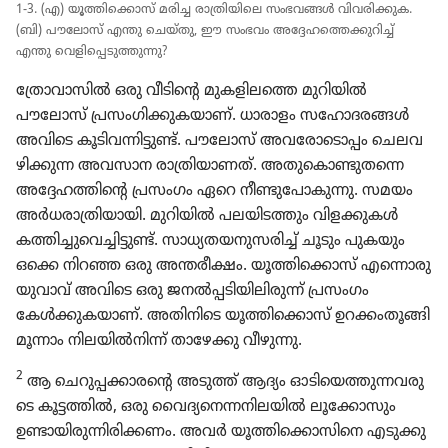
1-3. (എ) യൂത്തി​ക്കൊസ്‌ മരിച്ച രാത്രി​യി​ലെ സംഭവങ്ങൾ വിവരി​ക്കുക.
(ബി) പൗലോസ്‌ എന്തു ചെയ്‌തു, ഈ സംഭവം അദ്ദേഹ​ത്തെ​ക്കു​റിച്ച്‌
എന്തു വെളി​പ്പെ​ടു​ത്തു​ന്നു?
ത്രോ​വാ​സിൽ ഒരു വീടിന്റെ മുകളി​ലത്തെ മുറി​യിൽ
പൗലോസ്‌ പ്രസം​ഗി​ക്കു​ക​യാണ്‌. ധാരാളം സഹോ​ദ​രങ്ങൾ
അവിടെ കൂടി​വ​ന്നി​ട്ടുണ്ട്‌. പൗലോസ്‌ അവരോ​ടൊ​പ്പം ചെലവ​
ഴി​ക്കുന്ന അവസാന രാത്രി​യാ​ണത്‌. അതു​കൊ​ണ്ടു​തന്നെ
അദ്ദേഹ​ത്തി​ന്റെ പ്രസംഗം ഏറെ നീണ്ടു​പോ​കു​ന്നു. സമയം
അർധരാ​ത്രി​യാ​യി. മുറി​യിൽ പലയി​ട​ത്തും വിളക്കു​കൾ
കത്തിച്ചു​വെ​ച്ചി​ട്ടുണ്ട്‌. സാധ്യ​ത​യ​നു​സ​രിച്ച്‌ ചൂടും പുകയും
ഒക്കെ നിറഞ്ഞ ഒരു അന്തരീക്ഷം. യൂത്തി​ക്കൊസ്‌ എന്നൊരു
യുവാവ്‌ അവിടെ ഒരു ജനൽപ്പ​ടി​യി​ലി​രുന്ന്‌ പ്രസംഗം
കേൾക്കു​ക​യാണ്‌. അതിനി​ടെ യൂത്തി​ക്കൊസ്‌ ഉറക്കം​തൂ​ങ്ങി
മൂന്നാം നിലയിൽനിന്ന്‌ താഴേക്കു വീഴുന്നു.
2
ആ ചെറു​പ്പ​ക്കാ​രന്റെ അടുത്ത്‌ ആദ്യം ഓടി​യെ​ത്തു​ന്ന​വ​രു​
ടെ കൂട്ടത്തിൽ, ഒരു വൈദ്യ​നെ​ന്ന​നി​ല​യിൽ ലൂക്കോ​സും
ഉണ്ടായി​രു​ന്നി​രി​ക്കണം. അവർ യൂത്തി​ക്കൊ​സി​നെ എടുക്കു​