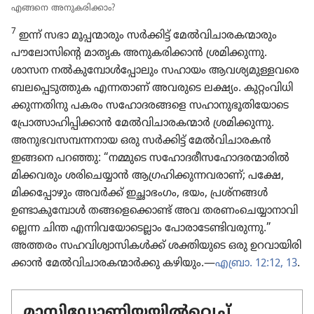
എങ്ങനെ അനുക​രി​ക്കാം?
7
ഇന്ന്‌ സഭാ മൂപ്പന്മാ​രും സർക്കിട്ട്‌ മേൽവി​ചാ​ര​ക​ന്മാ​രും
പൗലോ​സി​ന്റെ മാതൃക അനുക​രി​ക്കാൻ ശ്രമി​ക്കു​ന്നു.
ശാസന നൽകു​മ്പോൾപ്പോ​ലും സഹായം ആവശ്യ​മു​ള്ള​വരെ
ബലപ്പെ​ടു​ത്തുക എന്നതാണ്‌ അവരുടെ ലക്ഷ്യം. കുറ്റം​വി​ധി​
ക്കു​ന്ന​തി​നു പകരം സഹോ​ദ​ര​ങ്ങളെ സഹാനു​ഭൂ​തി​യോ​ടെ
പ്രോ​ത്സാ​ഹി​പ്പി​ക്കാൻ മേൽവി​ചാ​ര​ക​ന്മാർ ശ്രമി​ക്കു​ന്നു.
അനുഭ​വ​സ​മ്പ​ന്ന​നായ ഒരു സർക്കിട്ട്‌ മേൽവി​ചാ​രകൻ
ഇങ്ങനെ പറഞ്ഞു: “നമ്മുടെ സഹോ​ദ​രീ​സ​ഹോ​ദ​ര​ന്മാ​രിൽ
മിക്കവ​രും ശരി​ചെ​യ്യാൻ ആഗ്രഹി​ക്കു​ന്ന​വ​രാണ്‌; പക്ഷേ,
മിക്ക​പ്പോ​ഴും അവർക്ക്‌ ഇച്ഛാഭം​ഗം, ഭയം, പ്രശ്‌നങ്ങൾ
ഉണ്ടാകു​മ്പോൾ തങ്ങളെ​ക്കൊണ്ട്‌ അവ തരണം​ചെ​യ്യാ​നാ​വി​
ല്ലെന്ന ചിന്ത എന്നിവ​യോ​ടെ​ല്ലാം പോരാ​ടേ​ണ്ടി​വ​രു​ന്നു.”
അത്തരം സഹവി​ശ്വാ​സി​കൾക്ക്‌ ശക്തിയു​ടെ ഒരു ഉറവാ​യി​രി​
ക്കാൻ മേൽവി​ചാ​ര​ക​ന്മാർക്കു കഴിയും.—
എബ്രാ. 12:12, 13
.
മാസിഡോണിയയിൽവെച്ച്‌