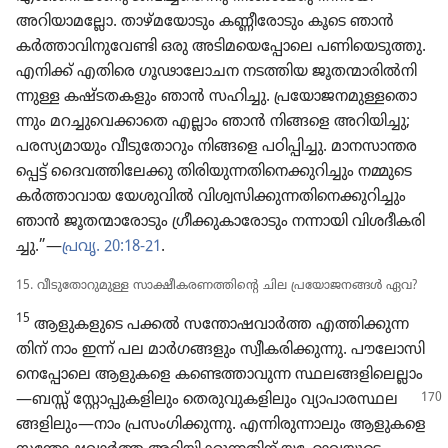
അറിയാ​മ​ല്ലോ. താഴ്‌മ​യോ​ടും കണ്ണീ​രോ​ടും കൂടെ ഞാൻ
കർത്താ​വി​നു​വേണ്ടി ഒരു അടിമ​യെ​പ്പോ​ലെ പണി​യെ​ടു​ത്തു.
എനിക്ക്‌ എതിരെ ഗൂഢാ​ലോ​ചന നടത്തിയ ജൂതന്മാ​രിൽനി​
ന്നുള്ള കഷ്ടതക​ളും ഞാൻ സഹിച്ചു. പ്രയോ​ജ​ന​മു​ള്ള​തൊ​
ന്നും മറച്ചു​വെ​ക്കാ​തെ എല്ലാം ഞാൻ നിങ്ങളെ അറിയി​ച്ചു;
പരസ്യ​മാ​യും വീടു​തോ​റും നിങ്ങളെ പഠിപ്പി​ച്ചു. മാനസാ​ന്ത​ര​
പ്പെട്ട്‌ ദൈവ​ത്തി​ലേക്കു തിരി​യു​ന്ന​തി​നെ​ക്കു​റി​ച്ചും നമ്മുടെ
കർത്താ​വായ യേശു​വിൽ വിശ്വ​സി​ക്കു​ന്ന​തി​നെ​ക്കു​റി​ച്ചും
ഞാൻ ജൂതന്മാ​രോ​ടും ഗ്രീക്കു​കാ​രോ​ടും നന്നായി വിശദീ​ക​രി​
ച്ചു.”—
പ്രവൃ. 20:18-21
.
15. വീടു​തോ​റു​മുള്ള സാക്ഷീ​ക​ര​ണ​ത്തി​ന്റെ ചില പ്രയോ​ജ​നങ്ങൾ ഏവ?
15
ആളുക​ളു​ടെ പക്കൽ സന്തോ​ഷ​വാർത്ത എത്തിക്കു​ന്ന​
തിന്‌ നാം ഇന്ന്‌ പല മാർഗ​ങ്ങ​ളും സ്വീക​രി​ക്കു​ന്നു. പൗലോ​സി​
നെ​പ്പോ​ലെ ആളുകളെ കണ്ടെത്താ​വുന്ന സ്ഥലങ്ങളിലെല്ലാം
—ബസ്സ്‌ സ്റ്റോപ്പു​ക​ളി​ലും തെരു​വു​ക​ളി​ലും വ്യാപാ​ര​സ്ഥ​ല​
ങ്ങ​ളി​ലും—നാം പ്രസം​ഗി​ക്കു​ന്നു. എന്നിരു​ന്നാ​ലും ആളുകളെ