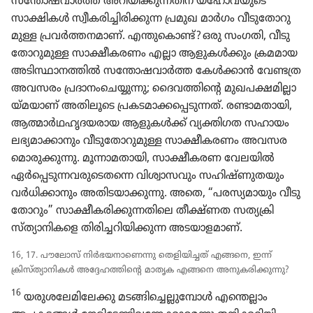
സന്തോ​ഷ​വാർത്ത അറിയി​ക്കു​ന്ന​തിന്‌ യഹോ​വ​യു​ടെ
സാക്ഷികൾ സ്വീക​രി​ച്ചി​രി​ക്കുന്ന പ്രമുഖ മാർഗം വീടു​തോ​റു​
മുള്ള പ്രവർത്ത​ന​മാണ്‌. എന്തു​കൊണ്ട്‌? ഒരു സംഗതി, വീടു​
തോ​റു​മുള്ള സാക്ഷീ​ക​രണം എല്ലാ ആളുകൾക്കും ക്രമമായ
അടിസ്ഥാ​ന​ത്തിൽ സന്തോ​ഷ​വാർത്ത കേൾക്കാൻ വേണ്ടത്ര
അവസരം പ്രദാ​നം​ചെ​യ്യു​ന്നു; ദൈവ​ത്തി​ന്റെ മുഖപ​ക്ഷ​മി​ല്ലാ​
യ്‌മ​യാണ്‌ അതിലൂ​ടെ പ്രകട​മാ​ക്ക​പ്പെ​ടു​ന്നത്‌. രണ്ടാമ​താ​യി,
ആത്മാർഥ​ഹൃ​ദ​യ​രായ ആളുകൾക്ക്‌ വ്യക്തിഗത സഹായം
ലഭ്യമാ​ക്കാ​നും വീടു​തോ​റു​മുള്ള സാക്ഷീ​ക​രണം അവസര​
മൊ​രു​ക്കു​ന്നു. മൂന്നാ​മ​താ​യി, സാക്ഷീ​കരണ വേലയിൽ
ഏർപ്പെ​ടു​ന്ന​വ​രു​ടെ​തന്നെ വിശ്വാ​സ​വും സഹിഷ്‌ണു​ത​യും
വർധി​ക്കാ​നും അതിട​യാ​ക്കു​ന്നു. അതെ, “പരസ്യ​മാ​യും വീടു​
തോ​റും” സാക്ഷീ​ക​രി​ക്കു​ന്ന​തി​ലെ തീക്ഷ്‌ണത സത്യ​ക്രി​
സ്‌ത്യാ​നി​കളെ തിരി​ച്ച​റി​യി​ക്കുന്ന അടയാ​ള​മാണ്‌.
16, 17. പൗലോസ്‌ നിർഭ​യ​നാ​ണെന്നു തെളി​യി​ച്ചത്‌ എങ്ങനെ, ഇന്ന്‌
ക്രിസ്‌ത്യാ​നി​കൾ അദ്ദേഹ​ത്തി​ന്റെ മാതൃക എങ്ങനെ അനുക​രി​ക്കു​ന്നു?
16
യരുശ​ലേ​മി​ലേക്കു മടങ്ങി​ച്ചെ​ല്ലു​മ്പോൾ എന്തെല്ലാം