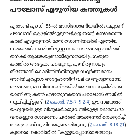
പൗലോസ്‌ എഴുതിയ കത്തുകൾ
ഏതാണ്ട്‌ എ.ഡി. 55-ൽ മാസി​ഡോ​ണി​യ​യിൽവെ​ച്ചാണ്‌
പൗലോസ്‌
കൊരി​ന്തി​ലു​ള്ള​വർക്കു
തന്റെ രണ്ടാമത്തെ
കത്ത്‌ എഴുതു​ന്നത്‌. മാസി​ഡോ​ണി​യ​യിൽ എത്തിയ
സമയത്ത്‌ കൊരി​ന്തി​ലുള്ള സഹോ​ദ​ര​ങ്ങളെ ഓർത്ത്‌
തനിക്ക്‌ ആശങ്കയു​ണ്ടാ​യി​രു​ന്ന​താ​യി പ്രസ്‌തുത
കത്തിൽ അദ്ദേഹം പറയുന്നു. എന്നിരു​ന്നാ​ലും
തീത്തോസ്‌ കൊരി​ന്തിൽനി​ന്നുള്ള സദ്വർത്ത​മാ​നം
അറിയി​ച്ച​പ്പോൾ അദ്ദേഹ​ത്തിന്‌ വലിയ ആശ്വാ​സ​മാ​യി.
അങ്ങനെ, മാസി​ഡോ​ണി​യ​യിൽത്തന്നെ ആയിരി​ക്കെ​
യാണ്‌ ആ കത്ത്‌ എഴുതു​ന്ന​തെന്ന്‌ പൗലോസ്‌ അതിൽ
സൂചി​പ്പി​ച്ചി​ട്ടുണ്ട്‌. (
2 കൊരി. 7:5-7;
9:2-4
) ഈ സമയത്ത്‌
യഹൂദ്യ​യി​ലുള്ള വിശു​ദ്ധർക്കു​വേ​ണ്ടി​യുള്ള ഉദാര​സം​ഭാ​
വ​ന​ക​ളു​ടെ ശേഖരണം പൂർത്തി​യാ​ക്കു​ന്ന​തി​നെ​ക്കു​റിച്ച്‌
അദ്ദേഹ​ത്തി​നു ചിന്തയു​ണ്ടാ​യി​രു​ന്നു. (
2 കൊരി. 8:18-21
)
കൂടാതെ, കൊരി​ന്തിൽ “കള്ളയ​പ്പോ​സ്‌ത​ല​ന്മാ​രും