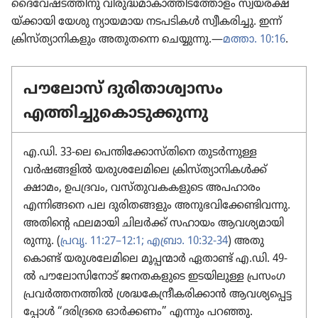
ദൈ​വേ​ഷ്ട​ത്തി​നു വിരു​ദ്ധ​മാ​കാ​ത്തി​ട​ത്തോ​ളം സ്വയര​ക്ഷ​
യ്‌ക്കാ​യി യേശു ന്യായ​മായ നടപടി​കൾ സ്വീക​രി​ച്ചു. ഇന്ന്‌
ക്രിസ്‌ത്യാ​നി​ക​ളും അതുതന്നെ ചെയ്യുന്നു.—
മത്താ. 10:16
.
പൗലോസ്‌ ദുരി​താ​ശ്വാ​സം
എത്തിച്ചു​കൊ​ടു​ക്കു​ന്നു
എ.ഡി. 33-ലെ പെന്തി​ക്കോ​സ്‌തി​നെ തുടർന്നുള്ള
വർഷങ്ങ​ളിൽ യരുശ​ലേ​മി​ലെ ക്രിസ്‌ത്യാ​നി​കൾക്ക്‌
ക്ഷാമം, ഉപദ്രവം, വസ്‌തു​വ​ക​ക​ളു​ടെ അപഹാരം
എന്നിങ്ങനെ പല ദുരി​ത​ങ്ങ​ളും അനുഭ​വി​ക്കേ​ണ്ടി​വന്നു.
അതിന്റെ ഫലമായി ചിലർക്ക്‌ സഹായം ആവശ്യ​മാ​യി​
രു​ന്നു. (
പ്രവൃ. 11:27–12:1;
എബ്രാ. 10:32-34
) അതു​
കൊണ്ട്‌ യരുശ​ലേ​മി​ലെ മൂപ്പന്മാർ ഏതാണ്ട്‌ എ.ഡി. 49-
ൽ പൗലോ​സി​നോട്‌ ജനതക​ളു​ടെ ഇടയി​ലുള്ള പ്രസം​ഗ​
പ്ര​വർത്ത​ന​ത്തിൽ ശ്രദ്ധ​കേ​ന്ദ്രീ​ക​രി​ക്കാൻ ആവശ്യ​പ്പെ​ട്ട​
പ്പോൾ “ദരി​ദ്രരെ ഓർക്കണം” എന്നും പറഞ്ഞു.