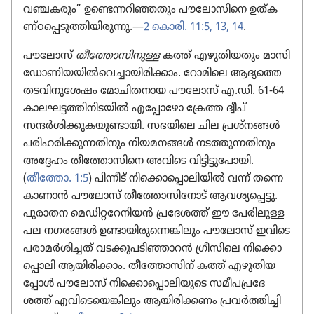
വഞ്ചകരും” ഉണ്ടെന്ന​റി​ഞ്ഞ​തും പൗലോ​സി​നെ ഉത്‌ക​
ണ്‌ഠ​പ്പെ​ടു​ത്തി​യി​രു​ന്നു.—
2 കൊരി. 11:5,
13, 14
.
പൗലോസ്‌
തീത്തോ​സി​നുള്ള
കത്ത്‌ എഴുതി​യ​തും മാസി​
ഡോ​ണി​യ​യിൽവെ​ച്ചാ​യി​രി​ക്കാം. റോമി​ലെ ആദ്യത്തെ
തടവി​നു​ശേഷം മോചി​ത​നായ പൗലോസ്‌ എ.ഡി. 61-64
കാലഘ​ട്ട​ത്തി​നി​ട​യിൽ എപ്പോ​ഴോ ക്രേത്ത ദ്വീപ്‌
സന്ദർശി​ക്കു​ക​യു​ണ്ടാ​യി. സഭയിലെ ചില പ്രശ്‌നങ്ങൾ
പരിഹ​രി​ക്കു​ന്ന​തി​നും നിയമ​നങ്ങൾ നടത്തു​ന്ന​തി​നും
അദ്ദേഹം തീത്തോ​സി​നെ അവിടെ വിട്ടി​ട്ടു​പോ​യി.
(
തീത്തോ. 1:5
) പിന്നീട്‌ നിക്കൊ​പ്പൊ​ലി​യിൽ വന്ന്‌ തന്നെ
കാണാൻ പൗലോസ്‌ തീത്തോ​സി​നോട്‌ ആവശ്യ​പ്പെട്ടു.
പുരാതന മെഡി​റ്റ​റേ​നി​യൻ പ്രദേ​ശത്ത്‌ ഈ പേരി​ലുള്ള
പല നഗരങ്ങൾ ഉണ്ടായി​രു​ന്നെ​ങ്കി​ലും പൗലോസ്‌ ഇവിടെ
പരാമർശി​ച്ചത്‌ വടക്കു​പ​ടി​ഞ്ഞാ​റൻ ഗ്രീസി​ലെ നിക്കൊ​
പ്പൊ​ലി ആയിരി​ക്കാം. തീത്തോ​സിന്‌ കത്ത്‌ എഴുതി​യ​
പ്പോൾ പൗലോസ്‌ നിക്കൊ​പ്പൊ​ലി​യു​ടെ സമീപ​പ്ര​ദേ​
ശത്ത്‌ എവി​ടെ​യെ​ങ്കി​ലും ആയിരി​ക്കണം പ്രവർത്തി​ച്ചി​