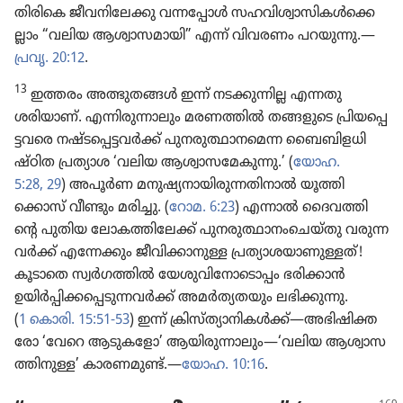
തിരികെ ജീവനി​ലേക്കു വന്നപ്പോൾ സഹവി​ശ്വാ​സി​കൾക്കെ​
ല്ലാം “വലിയ ആശ്വാ​സ​മാ​യി” എന്ന്‌ വിവരണം പറയുന്നു.—
പ്രവൃ. 20:12
.
13
ഇത്തരം അത്ഭുതങ്ങൾ ഇന്ന്‌ നടക്കു​ന്നില്ല എന്നതു
ശരിയാണ്‌. എന്നിരു​ന്നാ​ലും മരണത്തിൽ തങ്ങളുടെ പ്രിയ​പ്പെ​
ട്ട​വരെ നഷ്ടപ്പെ​ട്ട​വർക്ക്‌ പുനരു​ത്ഥാ​ന​മെന്ന ബൈബി​ള​ധി​
ഷ്‌ഠിത പ്രത്യാശ ‘വലിയ ആശ്വാ​സ​മേ​കു​ന്നു.’ (
യോഹ.
5:28, 29
) അപൂർണ മനുഷ്യ​നാ​യി​രു​ന്ന​തി​നാൽ യൂത്തി​
ക്കൊസ്‌ വീണ്ടും മരിച്ചു. (
റോമ. 6:23
) എന്നാൽ ദൈവ​ത്തി​
ന്റെ പുതിയ ലോക​ത്തി​ലേക്ക്‌ പുനരു​ത്ഥാ​നം​ചെ​യ്‌തു വരുന്ന​
വർക്ക്‌ എന്നേക്കും ജീവി​ക്കാ​നുള്ള പ്രത്യാ​ശ​യാ​ണു​ള്ളത്‌!
കൂടാതെ സ്വർഗ​ത്തിൽ യേശു​വി​നോ​ടൊ​പ്പം ഭരിക്കാൻ
ഉയിർപ്പി​ക്ക​പ്പെ​ടു​ന്ന​വർക്ക്‌ അമർത്യ​ത​യും ലഭിക്കു​ന്നു.
(
1 കൊരി. 15:51-53
) ഇന്ന്‌ ക്രിസ്‌ത്യാ​നി​കൾക്ക്‌—അഭിഷി​ക്ത​
രോ ‘വേറെ ആടുക​ളോ’ ആയിരു​ന്നാ​ലും—‘വലിയ ആശ്വാ​സ​
ത്തി​നുള്ള’ കാരണ​മുണ്ട്‌.—
യോഹ. 10:16
.