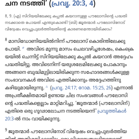
ചന നടത്തി’ (
പ്രവൃ. 20:3, 4
)
8, 9. (എ) സിറി​യ​യി​ലേക്കു കപ്പൽ കയറാ​നുള്ള പൗലോ​സി​ന്റെ പദ്ധതി
നടക്കാതെ പോയത്‌ എന്തു​കൊണ്ട്‌? (ബി) ജൂതന്മാർ പൗലോ​സി​നോട്‌
വിദ്വേ​ഷം വെച്ചു​പു​ലർത്തി​യ​തി​ന്റെ കാരണ​മെ​ന്താ​യി​രി​ക്കാം?
8
മാസി​ഡോ​ണി​യ​യിൽനിന്ന്‌ പൗലോസ്‌ കൊരി​ന്തി​ലേക്കു
b
പോയി.
അവിടെ മൂന്നു മാസം ചെലവ​ഴി​ച്ച​ശേഷം, കെം​ക്രെ​
യ​യിൽ ചെന്നിട്ട്‌ സിറി​യ​യി​ലേക്കു കപ്പൽ കയറാൻ അദ്ദേഹം
പദ്ധതി​യി​ട്ടു. അവി​ടെ​നിന്ന്‌ യരുശ​ലേ​മി​ലേക്കു പോകാ​നും
അങ്ങനെ ബുദ്ധി​മു​ട്ടി​ലാ​യി​രി​ക്കുന്ന സഹോ​ദ​ര​ങ്ങൾക്കുള്ള
സംഭാ​വ​നകൾ അവിടെ എത്തിക്കാ​നും അദ്ദേഹ​ത്തി​നു
c
കഴിയു​മാ​യി​രു​ന്നു.
(
പ്രവൃ. 24:17;
റോമ. 15:25, 26
) എന്നാൽ
അപ്രതീ​ക്ഷി​ത​മാ​യി ഉണ്ടായ ചില സംഭവങ്ങൾ പൗലോ​സി​
ന്റെ പദ്ധതി​ക​ളെ​ല്ലാം മാറ്റി​മ​റി​ച്ചു. ‘ജൂതന്മാർ (പൗലോ​സിന്‌)
എതിരെ ഒരു ഗൂഢാ​ലോ​ചന നടത്തി​യെന്ന്‌’
പ്രവൃ​ത്തി​കൾ
20:3
-ൽ നാം വായി​ക്കു​ന്നു.
9
ജൂതന്മാർ പൗലോ​സി​നോട്‌ വിദ്വേ​ഷം വെച്ചു​പു​ലർത്തി​യ​