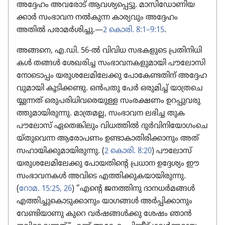
അദ്ദേഹം അവരോട്‌ ആവശ്യ​പ്പെട്ടു. മാസി​ഡോ​ണി​യ​
ക്കാർ സംഭാവന നൽകുന്ന കാര്യ​വും അദ്ദേഹം
അതിൽ പരാമർശി​ച്ചു.—
2 കൊരി. 8:1–9:15
.
അങ്ങനെ, എ.ഡി. 56-ൽ വിവിധ സഭകളു​ടെ പ്രതി​നി​ധി​
കൾ തങ്ങൾ ശേഖരിച്ച സംഭാ​വ​ന​ക​ളു​മാ​യി പൗലോ​സി​
നോ​ടൊ​പ്പം യരുശ​ലേ​മി​ലേക്കു പോ​കേ​ണ്ട​തിന്‌ അദ്ദേഹ​
വു​മാ​യി കൂടി​ക്കണ്ടു. ഒൻപതു പേർ ഒരുമിച്ച്‌ യാത്ര​ചെ​
യ്യു​ന്നത്‌ ഒരുപ​രി​ധി​വ​രെ​യുള്ള സംരക്ഷണം ഉറപ്പു​വ​രു​
ത്തു​മാ​യി​രു​ന്നു. മാത്രമല്ല, സംഭാവന ലഭിച്ച തുക
പൗലോസ്‌ ഏതെങ്കി​ലും വിധത്തിൽ ദുർവി​നി​യോ​ഗം​ചെ​
യ്‌തു​വെന്ന ആരോ​പണം ഉണ്ടാകാ​തി​രി​ക്കാ​നും അത്‌
സഹായി​ക്കു​മാ​യി​രു​ന്നു. (
2 കൊരി. 8:20
) പൗലോസ്‌
യരുശ​ലേ​മി​ലേക്കു പോയ​തി​ന്റെ പ്രധാന ഉദ്ദേശ്യം ഈ
സംഭാ​വ​നകൾ അവിടെ എത്തിക്കു​ക​യാ​യി​രു​ന്നു.
(
റോമ. 15:25, 26
) “എന്റെ ജനത്തിനു ദാനധർമങ്ങൾ
എത്തിച്ചു​കൊ​ടു​ക്കാ​നും യാഗങ്ങൾ അർപ്പി​ക്കാ​നും
വേണ്ടി​യാ​ണു കുറെ വർഷങ്ങൾക്കു ശേഷം ഞാൻ