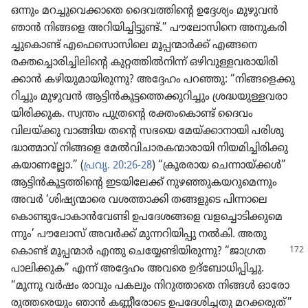
ഒന്നും മറച്ചു​വെ​ക്കാ​തെ ദൈവ​ത്തി​ന്റെ ഉദ്ദേശ്യം മുഴുവൻ
ഞാൻ നിങ്ങളെ അറിയി​ച്ചി​ട്ടുണ്ട്‌.” പൗലോ​സി​നെ അനുക​രി​
ച്ചു​കൊണ്ട്‌ എഫെ​സൊ​സി​ലെ മൂപ്പന്മാർക്ക്‌ എങ്ങനെ
രക്തച്ചൊ​രി​ച്ചി​ലി​ന്റെ കുറ്റത്തിൽനിന്ന്‌ ഒഴിവു​ള്ള​വ​രാ​യി​രി​
ക്കാൻ കഴിയു​മാ​യി​രു​ന്നു? അദ്ദേഹം പറഞ്ഞു: “നിങ്ങ​ളെ​ക്കു​
റി​ച്ചും മുഴുവൻ ആട്ടിൻകൂ​ട്ട​ത്തെ​ക്കു​റി​ച്ചും ശ്രദ്ധയു​ള്ള​വ​രാ​
യി​രി​ക്കുക. സ്വന്തം പുത്രന്റെ രക്തം​കൊണ്ട്‌ ദൈവം
വിലയ്‌ക്കു വാങ്ങിയ തന്റെ സഭയെ മേയ്‌ക്കാ​നാ​യി പരിശു​
ദ്ധാ​ത്മാവ്‌ നിങ്ങളെ മേൽവി​ചാ​ര​ക​ന്മാ​രാ​യി നിയമി​ച്ചി​രി​ക്കു​
ക​യാ​ണ​ല്ലോ.” (
പ്രവൃ. 20:26-28
) “ക്രൂര​രായ ചെന്നാ​യ്‌ക്കൾ”
ആട്ടിൻകൂ​ട്ട​ത്തി​ന്റെ ഇടയി​ലേക്ക്‌ നുഴഞ്ഞു​ക​യ​റു​മെ​ന്നും
അവർ ‘ശിഷ്യ​ന്മാ​രെ വശത്താക്കി തങ്ങളുടെ പിന്നാലെ
കൊണ്ടു​പോ​കാൻവേണ്ടി ഉപദേ​ശ​ങ്ങളെ വളച്ചൊ​ടി​ക്കു​മെ​
ന്നും’ പൗലോസ്‌ അവർക്ക്‌ മുന്നറി​യി​പ്പു നൽകി. അതു​
കൊണ്ട്‌
മൂപ്പന്മാർ എന്തു ചെയ്യേ​ണ്ടി​യി​രു​ന്നു? “ജാഗ്രത
പാലി​ക്കുക” എന്ന്‌ അദ്ദേഹം അവരെ ഉദ്‌ബോ​ധി​പ്പി​ച്ചു.
“മൂന്നു വർഷം രാവും പകലും നിറു​ത്താ​തെ നിങ്ങൾ ഓരോ​
രു​ത്ത​രെ​യും ഞാൻ കണ്ണീ​രോ​ടെ ഉപദേ​ശി​ച്ചതു മറക്കരുത്‌”