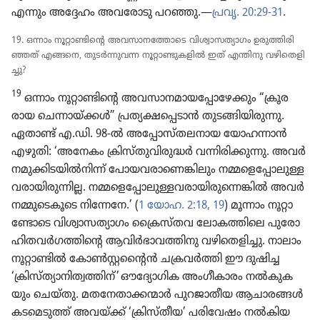
എന്നും അദ്ദേഹം അവരോ​ടു പറഞ്ഞു.—
പ്രവൃ. 20:29-31
.
19. ഒന്നാം നൂറ്റാ​ണ്ടി​ന്റെ അവസാ​ന​ത്തോ​ടെ വിശ്വാ​സ​ത്യാ​ഗം ഉരുത്തി​രി​
ഞ്ഞത്‌ എങ്ങനെ, തുടർന്നു​വന്ന നൂറ്റാ​ണ്ടു​ക​ളിൽ ഇത്‌ എന്തിനു വഴി​തെ​ളി​
ച്ചു?
19
ഒന്നാം നൂറ്റാ​ണ്ടി​ന്റെ അവസാ​ന​മാ​യ​പ്പോ​ഴേ​ക്കും “ക്രൂര​
രായ ചെന്നാ​യ്‌ക്കൾ” പ്രത്യ​ക്ഷ​പ്പെ​ടാൻ തുടങ്ങി​യി​രു​ന്നു.
ഏതാണ്ട്‌ എ.ഡി. 98-ൽ അപ്പോ​സ്‌ത​ല​നായ യോഹ​ന്നാൻ
എഴുതി: ‘അനേകം ക്രിസ്‌തു​വി​രു​ദ്ധർ വന്നിരി​ക്കു​ന്നു. അവർ
നമുക്കി​ട​യിൽനിന്ന്‌ പോയ​വ​രാ​ണെ​ങ്കി​ലും നമ്മളെ​പ്പോ​ലു​ള്ള​
വ​രാ​യി​രു​ന്നില്ല. നമ്മളെ​പ്പോ​ലു​ള്ള​വ​രാ​യി​രു​ന്നെ​ങ്കിൽ അവർ
നമ്മു​ടെ​കൂ​ടെ നിന്നേനേ.’ (
1 യോഹ. 2:18, 19
) മൂന്നാം നൂറ്റാ​
ണ്ടോ​ടെ വിശ്വാ​സ​ത്യാ​ഗം ക്രൈ​സ്‌തവ ലോക​ത്തി​ലെ പുരോ​
ഹി​ത​വർഗ​ത്തി​ന്റെ ആവിർഭാ​വ​ത്തി​നു വഴി​തെ​ളി​ച്ചു. നാലാം
നൂറ്റാ​ണ്ടിൽ കോൺസ്റ്റ​ന്റൈൻ ചക്രവർത്തി ഈ ദുഷിച്ച
‘ക്രിസ്‌ത്യാ​നി​ത്വ​ത്തിന്‌’ ഔദ്യോ​ഗിക അംഗീ​കാ​രം നൽകു​ക​
യും ചെയ്‌തു. മതനേ​താ​ക്ക​ന്മാർ പുറജാ​തീയ ആചാരങ്ങൾ
കടമെ​ടുത്ത്‌ അവയ്‌ക്ക്‌ ‘ക്രിസ്‌തീയ’ പരി​വേഷം നൽകി​യ​