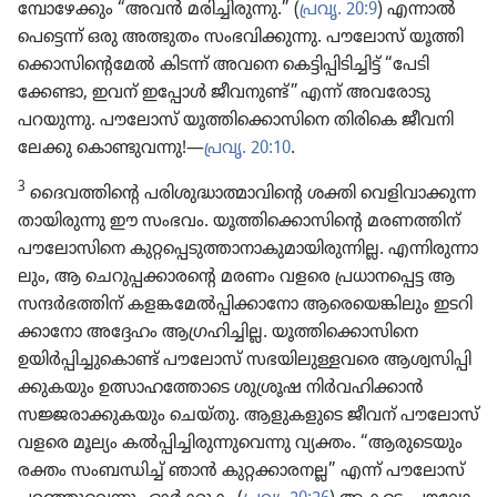
മ്പോ​ഴേ​ക്കും “അവൻ മരിച്ചി​രു​ന്നു.” (
പ്രവൃ. 20:9
) എന്നാൽ
പെട്ടെന്ന്‌ ഒരു അത്ഭുതം സംഭവി​ക്കു​ന്നു. പൗലോസ്‌ യൂത്തി​
ക്കൊ​സി​ന്റെ​മേൽ കിടന്ന്‌ അവനെ കെട്ടി​പ്പി​ടി​ച്ചിട്ട്‌ “പേടി​
ക്കേണ്ടാ, ഇവന്‌ ഇപ്പോൾ ജീവനുണ്ട്‌” എന്ന്‌ അവരോ​ടു
പറയുന്നു. പൗലോസ്‌ യൂത്തി​ക്കൊ​സി​നെ തിരികെ ജീവനി​
ലേക്കു കൊണ്ടു​വന്നു!—
പ്രവൃ. 20:10
.
3
ദൈവ​ത്തി​ന്റെ പരിശു​ദ്ധാ​ത്മാ​വി​ന്റെ ശക്തി വെളി​വാ​ക്കു​ന്ന​
താ​യി​രു​ന്നു ഈ സംഭവം. യൂത്തി​ക്കൊ​സി​ന്റെ മരണത്തിന്‌
പൗലോ​സി​നെ കുറ്റ​പ്പെ​ടു​ത്താ​നാ​കു​മാ​യി​രു​ന്നില്ല. എന്നിരു​ന്നാ​
ലും, ആ ചെറു​പ്പ​ക്കാ​രന്റെ മരണം വളരെ പ്രധാ​ന​പ്പെട്ട ആ
സന്ദർഭ​ത്തിന്‌ കളങ്ക​മേൽപ്പി​ക്കാ​നോ ആരെ​യെ​ങ്കി​ലും ഇടറി​
ക്കാ​നോ അദ്ദേഹം ആഗ്രഹി​ച്ചില്ല. യൂത്തി​ക്കൊ​സി​നെ
ഉയിർപ്പി​ച്ചു​കൊണ്ട്‌ പൗലോസ്‌ സഭയി​ലു​ള്ള​വരെ ആശ്വസി​പ്പി​
ക്കു​ക​യും ഉത്സാഹ​ത്തോ​ടെ ശുശ്രൂഷ നിർവ​ഹി​ക്കാൻ
സജ്ജരാ​ക്കു​ക​യും ചെയ്‌തു. ആളുക​ളു​ടെ ജീവന്‌ പൗലോസ്‌
വളരെ മൂല്യം കൽപ്പി​ച്ചി​രു​ന്നു​വെന്നു വ്യക്തം. “ആരു​ടെ​യും
രക്തം സംബന്ധിച്ച്‌ ഞാൻ കുറ്റക്കാ​രനല്ല” എന്ന്‌ പൗലോസ്‌