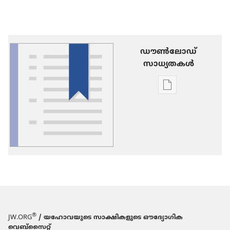
ഡൗണ്‍ലോഡ്
സാധ്യതകള്‍
പ്രസിദ്ധീകരണങ
ഡൗണ്‍ലോഡ്
ചെയ്യാനുള്ള
ഓപ്ഷനുകൾ
പദാവലി
®
JW.ORG
/ യഹോവയുടെ സാക്ഷികളുടെ ഔദ്യോഗിക
വെബ്സൈറ്റ്