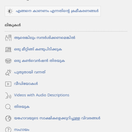
എങ്ങനെ കാണണം എന്നതിന്റെ ക്രമീകരണങ്ങൾ
ലിങ്കുകൾ
ആരെങ്കി​ലും സന്ദർശി​ക്ക​ണ​മെ​ങ്കിൽ
ഒരു മീറ്റിങ്ങ് കണ്ടുപിടിക്കുക
(പുതിയ
പേജ്
ഒരു കൺവെൻഷൻ തിരയുക
(പുതിയ
തുറക്കുക)
പേജ്
പുതുതായി വന്നത്‌
തുറക്കുക)
വീഡി​യോ​കൾ
Videos with Audio Descriptions
തിരയുക
യഹോവയുടെ സാക്ഷികളെക്കുറിച്ചുള്ള വിവരങ്ങൾ
സഹായം