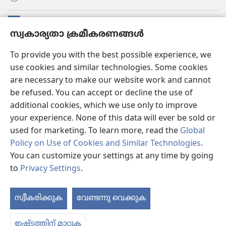
സംഭാവനകൾ
(പുതിയ
സ്വകാര്യതാ ക്രമീകരണങ്ങൾ
പേജ്
തുറക്കുക)
വാച്ച്ടവര്‍ ഓണ്‍ലൈന്‍ ലൈബ്രറി
To provide you with the best possible experience, we
(പുതിയ
use cookies and similar technologies. Some cookies
പേജ്
JW ഹബ്ബ്
തുറക്കുക)
are necessary to make our website work and cannot
(പുതിയ
be refused. You can accept or decline the use of
പേജ്
JW ലൈ​ബ്ര​റി
തുറക്കുക)
additional cookies, which we use only to improve
your experience. None of this data will ever be sold or
വാച്ച്‌ടവർ ലൈ​ബ്രറി
used for marketing. To learn more, read the
Global
Policy on Use of Cookies and Similar Technologies
.
You can customize your settings at any time by going
to
Privacy Settings
.
Copyright
© 2026 Watch Tower Bible and Tract Society of Pennsylvania.
ഉപയോഗിക്കുന്നതിനുള്ള വ്യവസ്ഥകള്‍
|
സ്വകാര്യതാ നയം
|
സ്വകാര്യതാ
സ്വീകരിക്കുക
വേണ്ടന്നു വെക്കുക
ഉള
ക്രമീകരണങ്ങൾ
ക
ഇഷ്ടത്തിന് മാറ്റുക