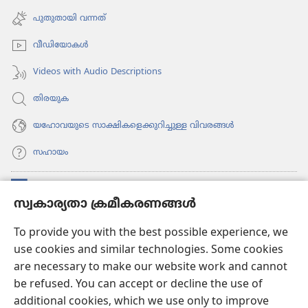
തുറക്കുക)
പേജ്
പുതുതായി വന്നത്‌
തുറക്കുക)
വീഡി​യോ​കൾ
Videos with Audio Descriptions
തിരയുക
യഹോവയുടെ സാക്ഷികളെക്കുറിച്ചുള്ള വിവരങ്ങൾ
സഹായം
സംഭാവനകൾ
(പുതിയ
സ്വകാര്യതാ ക്രമീകരണങ്ങൾ
പേജ്
തുറക്കുക)
വാച്ച്ടവര്‍ ഓണ്‍ലൈന്‍ ലൈബ്രറി
To provide you with the best possible experience, we
(പുതിയ
use cookies and similar technologies. Some cookies
പേജ്
JW ഹബ്ബ്
തുറക്കുക)
are necessary to make our website work and cannot
(പുതിയ
be refused. You can accept or decline the use of
പേജ്
JW ലൈ​ബ്ര​റി
തുറക്കുക)
additional cookies, which we use only to improve