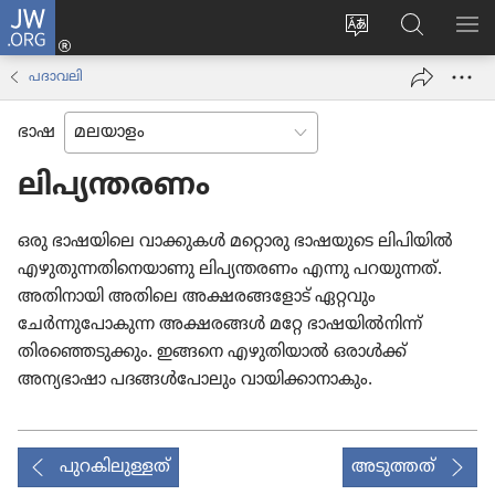
JW.ORG
ലോഗ്
സൈറ്റ്
JW.ORG
മെ
ഇൻ
ഭാഷ
വെബ്‌​
കാ
(പുതിയ
പദാവലി
മാറ്റുക
സൈ​
പേജ്
റ്റിൽ
തുറക്കുക)
ഭാഷ
തിരയുക
ലിപ്യന്തരണം
ഒരു ഭാഷയിലെ വാക്കുകൾ മറ്റൊരു ഭാഷയുടെ ലിപിയിൽ
എഴുതുന്നതിനെയാണു ലിപ്യന്തരണം എന്നു പറയുന്നത്‌.
അതിനായി അതിലെ അക്ഷരങ്ങളോട്‌ ഏറ്റവും
ചേർന്നുപോകുന്ന അക്ഷരങ്ങൾ മറ്റേ ഭാഷയിൽനിന്ന്‌
തിരഞ്ഞെടുക്കും. ഇങ്ങനെ എഴുതിയാൽ ഒരാൾക്ക്‌
അന്യഭാഷാ പദങ്ങൾപോലും വായിക്കാനാകും.
പുറകിലുള്ളത്
അടുത്തത്