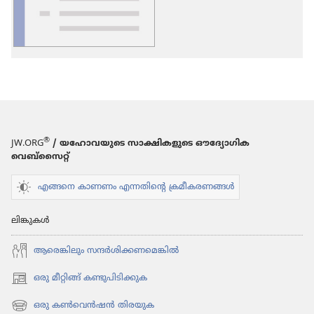
ചെയ്യാനുള്ള
ഓപ്ഷനുകൾ
പദാവലി
®
JW.ORG
/ യഹോവയുടെ സാക്ഷികളുടെ ഔദ്യോഗിക
വെബ്സൈറ്റ്
എങ്ങനെ കാണണം എന്നതിന്റെ ക്രമീകരണങ്ങൾ
ലിങ്കുകൾ
ആരെങ്കി​ലും സന്ദർശി​ക്ക​ണ​മെ​ങ്കിൽ
ഒരു മീറ്റിങ്ങ് കണ്ടുപിടിക്കുക
(പുതിയ
പേജ്
ഒരു കൺവെൻഷൻ തിരയുക
(പുതിയ