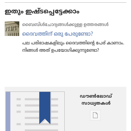
ഇതും ഇഷ്ടപ്പെട്ടേക്കാം
ബൈബിൾചോ​ദ്യ​ങ്ങൾക്കുള്ള ഉത്തരങ്ങൾ
ദൈവ​ത്തിന്‌ ഒരു പേരു​ണ്ടോ?
പല പരിഭാ​ഷ​ക​ളി​ലും ദൈവ​ത്തി​ന്റെ പേര്‌ കാണാം.
നിങ്ങൾ അത്‌ ഉപയോ​ഗി​ക്കു​ന്നു​ണ്ടോ?
ഡൗണ്‍ലോഡ്
സാധ്യതകള്‍
പ്രസിദ്ധീകരണങ
ഡൗണ്‍ലോഡ്