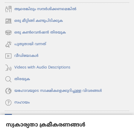
ആരെങ്കി​ലും സന്ദർശി​ക്ക​ണ​മെ​ങ്കിൽ
ഒരു മീറ്റിങ്ങ് കണ്ടുപിടിക്കുക
(പുതിയ
പേജ്
ഒരു കൺവെൻഷൻ തിരയുക
(പുതിയ
തുറക്കുക)
പേജ്
പുതുതായി വന്നത്‌
തുറക്കുക)
വീഡി​യോ​കൾ
Videos with Audio Descriptions
തിരയുക
യഹോവയുടെ സാക്ഷികളെക്കുറിച്ചുള്ള വിവരങ്ങൾ
സഹായം
സംഭാവനകൾ
(പുതിയ
സ്വകാര്യതാ ക്രമീകരണങ്ങൾ
പേജ്
തുറക്കുക)