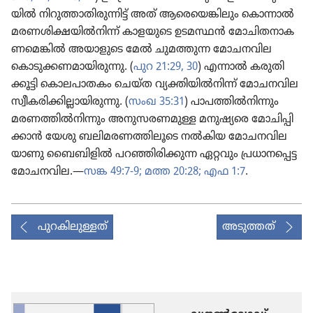
യിൽ നിറു​ത്താ​തി​രു​ന്നിട്ട്‌ അത്‌ ആരെ​യെ​ങ്കി​ലും കൊന്നാൽ
മരണശി​ക്ഷ​യിൽനിന്ന്‌ കാളയു​ടെ ഉടമസ്ഥൻ മോചി​ത​നാ​ക​
ണമെ​ങ്കിൽ അയാളു​ടെ മേൽ ചുമത്തുന്ന മോച​ന​വില
കൊടു​ക്ക​ണ​മാ​യി​രു​ന്നു. (
പുറ 21:29, 30
) എന്നാൽ കരുതി​
ക്കൂ​ട്ടി കൊല​പാ​തകം ചെയ്‌ത വ്യക്തി​യിൽനിന്ന്‌ മോച​ന​വില
സ്വീക​രി​ക്കി​ല്ലാ​യി​രു​ന്നു. (
സംഖ 35:31
) പാപത്തിൽനി​ന്നും
മരണത്തിൽനി​ന്നും അനുസ​ര​ണ​മുള്ള മനുഷ്യ​രെ മോചി​പ്പി​
ക്കാൻ യേശു ബലിമ​ര​ണ​ത്തി​ലൂ​ടെ നൽകിയ മോച​ന​വി​ല​
യാ​ണു ബൈബി​ളിൽ പറഞ്ഞി​രി​ക്കുന്ന ഏറ്റവും പ്രധാ​ന​പ്പെട്ട
മോച​ന​വില.—
സങ്ക 49:7-9;
മത്ത 20:28;
എഫ 1:7
.
പുറകിലുള്ളത്
അടുത്തത്