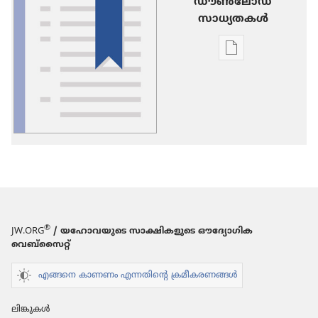
ഡൗണ്‍ലോഡ്
സാധ്യതകള്‍
പ്രസിദ്ധീകരണങ
ഡൗണ്‍ലോഡ്
ചെയ്യാനുള്ള
ഓപ്ഷനുകൾ
പദാവലി
®
JW.ORG
/ യഹോവയുടെ സാക്ഷികളുടെ ഔദ്യോഗിക
വെബ്സൈറ്റ്
എങ്ങനെ കാണണം എന്നതിന്റെ ക്രമീകരണങ്ങൾ
ലിങ്കുകൾ