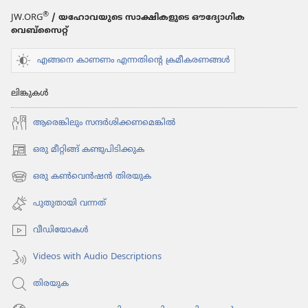
®
JW.ORG
/ യഹോവയുടെ സാക്ഷികളുടെ ഔദ്യോഗിക
വെബ്സൈറ്റ്
എങ്ങനെ കാണണം എന്നതിന്റെ ക്രമീകരണങ്ങൾ
ലിങ്കുകൾ
ആരെങ്കി​ലും സന്ദർശി​ക്ക​ണ​മെ​ങ്കിൽ
ഒരു മീറ്റിങ്ങ് കണ്ടുപിടിക്കുക
(പുതിയ
പേജ്
ഒരു കൺവെൻഷൻ തിരയുക
(പുതിയ
തുറക്കുക)
പേജ്
പുതുതായി വന്നത്‌
തുറക്കുക)
വീഡി​യോ​കൾ
Videos with Audio Descriptions
തിരയുക