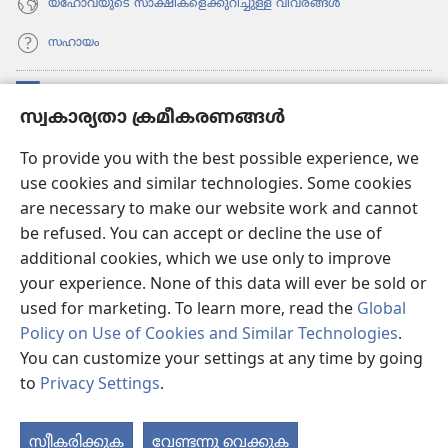
യഹോവയുടെ സാക്ഷികളെക്കുറിച്ചുള്ള വിവരങ്ങൾ
സഹായം
സംഭാവനകൾ
(പുതിയ
സ്വകാര്യതാ ക്രമീകരണങ്ങൾ
പേജ്
തുറക്കുക)
വാച്ച്ടവര്‍ ഓണ്‍ലൈന്‍ ലൈബ്രറി
To provide you with the best possible experience, we
(പുതിയ
use cookies and similar technologies. Some cookies
പേജ്
JW ഹബ്ബ്
തുറക്കുക)
are necessary to make our website work and cannot
(പുതിയ
be refused. You can accept or decline the use of
പേജ്
JW ലൈ​ബ്ര​റി
തുറക്കുക)
additional cookies, which we use only to improve
your experience. None of this data will ever be sold or
വാച്ച്‌ടവർ ലൈ​ബ്രറി
used for marketing. To learn more, read the
Global
Policy on Use of Cookies and Similar Technologies
.
You can customize your settings at any time by going
to
Privacy Settings
.
Copyright
© 2026 Watch Tower Bible and Tract Society of Pennsylvania.
ഉപയോഗിക്കുന്നതിനുള്ള വ്യവസ്ഥകള്‍
|
സ്വകാര്യതാ നയം
|
സ്വകാര്യതാ
സ്വീകരിക്കുക
വേണ്ടന്നു വെക്കുക