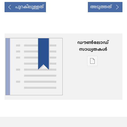
പുറകിലുള്ളത്
അടുത്തത്
ഡൗണ്‍ലോഡ്
സാധ്യതകള്‍
പ്രസിദ്ധീകരണങ
ഡൗണ്‍ലോഡ്
ചെയ്യാനുള്ള
ഓപ്ഷനുകൾ
പദാവലി