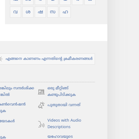
വ
ശ
ഷ
സ
ഹ
എങ്ങനെ കാണണം എന്നതിന്റെ ക്രമീകരണങ്ങൾ
കി​ലും സന്ദർശി​ക്ക​
ഒരു മീറ്റിങ്ങ്
(പുതിയ
ങ്കിൽ
കണ്ടുപിടിക്കുക
പേജ്
 കൺവെൻഷൻ
പുതുതായി വന്നത്‌
തുറക്കുക)
യുക
Videos with Audio
​യോ​കൾ
Descriptions
യഹോവയുടെ
യുക