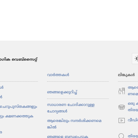
ഗിക വെബ്സൈറ്റ്
വാർത്തകൾ
ലിങ്കുകൾ
ൾ
ആരെങ്
ഞങ്ങളെ​ക്കു​റിച്ച്‌
ണ​മെ​
ൾ
ഒരു
സാധാരണ ചോദിക്കാറുള്ള
ചെറു​പു​സ്‌ത​ക​ങ്ങ​ളും
(പുതിയ
തിര
ചോദ്യങ്ങൾ
ും ക്ഷണക്കത്തു​ക​
പേജ്
വീഡി
ആരെങ്കി​ലും സന്ദർശി​ക്ക​ണ​മെ​
തുറക്കുക)
ങ്കിൽ
ര
തിര
ഞങ്ങളെ ബന്ധപ്പെടുക