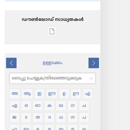
ഡൗണ്‍ലോഡ് സാധ്യതകള്‍
പ്രസിദ്ധീകരണങ്ങൾ
ഡൗണ്‍ലോഡ്
ചെയ്യാനുള്ള
ഓപ്ഷനുകൾ
ഉള്ളടക്കം
പദാവലി
പുറകിലുള്ളത്
അടുത്തത്
തിരയുക
അ
ആ
ഇ
ഈ
ഉ
ഊ
എ
ഏ
ഒ
ഓ
ക
ഖ
ഗ
ച
ജ
ട
ത
ദ
ധ
ന
പ
ഫ
ബ
ഭ
മ
യ
ര
ല