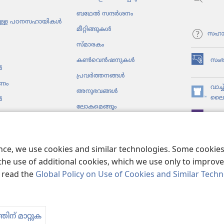
ബഥേൽ സന്ദർശനം
ു​ള്ള പഠനസ​ഹാ​യികൾ
മീറ്റി​ങ്ങു​കൾ
സഹാ
സ്‌മാ​ര​കം
സം
കൺ​വെൻ​ഷ​നു​കൾ
(പുതിയ
ൾ
പേജ്
പ്രവർത്തനങ്ങൾ
പണം
തുറക്കുക)
വാച്
അനുഭ​വങ്ങൾ
(പുതിയ
ലൈബ
ൾ
ലോക​മെ​ങ്ങും
പേജ്
JW ല
തുറക്കുക)
ടകങ്ങൾ
ടക​വാ​യന
ence, we use cookies and similar technologies. Some cooki
the use of additional cookies, which we use only to improve 
, read the
Global Policy on Use of Cookies and Similar Tech
ct Society of Pennsylvania.
ഉപയോഗിക്കുന്നതിനുള്ള വ്യവസ്ഥകള്‍
|
സ്വക
തിന് മാറ്റുക