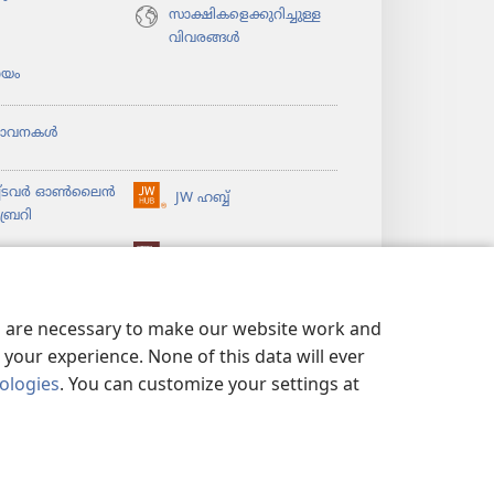
സാക്ഷികളെക്കുറിച്ചുള്ള
വിവരങ്ങൾ
യം
ഭാവനകൾ
ച്ടവര്‍ ഓണ്‍ലൈന്‍
JW ഹബ്ബ്
(പുതിയ
്രറി
പേജ്
തുറക്കുക)
ൈ​ബ്ര​റി
വാച്ച്‌ടവർ ലൈ​ബ്രറി
es are necessary to make our website work and
your experience. None of this data will ever
nologies
. You can customize your settings at
ാര്യതാ നയം
|
സ്വകാര്യതാ ക്രമീകരണങ്ങൾ