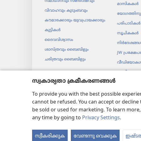
സമാധാ​ന​വും സന്തോ​ഷ​വും
മാസി​കകൾ
വിവാഹവും കുടുംബവും
യോഗ​ത്തി​ന
കൗമാ​ര​ക്കാ​രും യുവ​പ്രാ​യ​ക്കാ​രും
പരിപാ​ടി​കൾ
കുട്ടികൾ
സൂചി​കകൾ
ദൈവ​വി​ശ്വാ​സം
നിർദേ​ശങ്ങ
ശാസ്‌ത്ര​വും ബൈബി​ളും
JW പ്രക്ഷേ
ചരി​ത്ര​വും ബൈബി​ളും
വീഡി​യോ​ക
സംഗീതം
സ്വകാര്യതാ ക്രമീകരണങ്ങൾ
ഓഡി​യോ നാ
ബൈബിൾ നാ
To provide you with the best possible experi
cannot be refused. You can accept or decline 
be sold or used for marketing. To learn more
any time by going to
Privacy Settings
.
Copyright
© 2026 Watch Tower Bible and Tra
സ്വീകരിക്കുക
വേണ്ടന്നു വെക്കുക
ഇഷ്ടത്