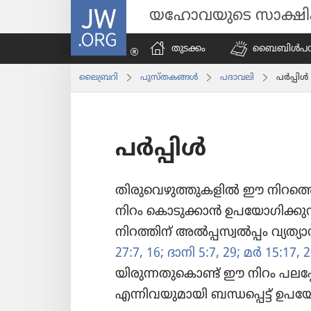
JW.ORG
യഹോവയുടെ സാക്ഷ
തുടക്കം
ബൈബിൾപ​ഠി​പ്
ലൈബ്രറി
പുസ്‌ത​കങ്ങൾ
പദാവലി
പർപ്പിൾ
പർപ്പിൾ
തിരുവെ​ഴു​ത്തു​ക​ളിൽ ഈ നിറ​ത്തെ​ക്കു
നിറം കൊടു​ക്കാൻ ഉപയോ​ഗി​ക്കുന്ന
നിറത്തി​ന്‌ അൽപ്പസ്വൽപ്പം വ്യത്യാ
27:7,
16;
ദാനി 5:7,
29;
മർ 15:17,
2
യി​രു​ന്ന​തുകൊണ്ട്‌ ഈ നിറം പലപ്
എന്നിവ​യു​മാ​യി ബന്ധപ്പെട്ട്‌ ഉപയോ​ഗി