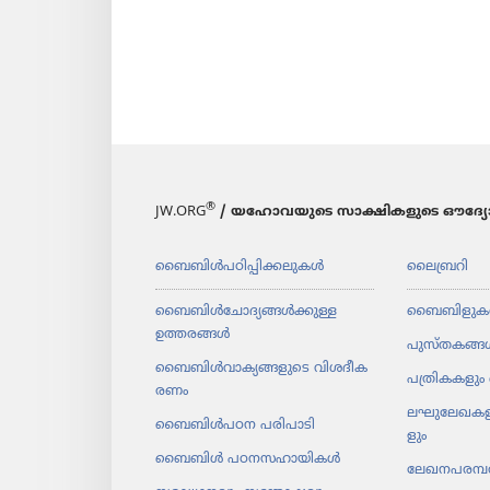
®
JW.ORG
/ യഹോവയുടെ സാക്ഷികളുടെ ഔദ്യോ
ബൈബിൾപ​ഠി​പ്പി​ക്ക​ലു​കൾ
ലൈബ്രറി
ബൈബിൾചോ​ദ്യ​ങ്ങൾക്കുള്ള
ബൈബിളുക
ഉത്തരങ്ങൾ
പുസ്‌ത​കങ്ങ
ബൈബിൾവാ​ക്യ​ങ്ങ​ളു​ടെ വിശദീ​ക​
പത്രി​ക​ക​ളും 
രണം
ലഘു​ലേ​ഖ​ക​ള
ബൈബിൾപഠന പരിപാ​ടി
ളും
ബൈബിൾ പഠനസ​ഹാ​യി​കൾ
ലേഖന​പ​രമ്പ