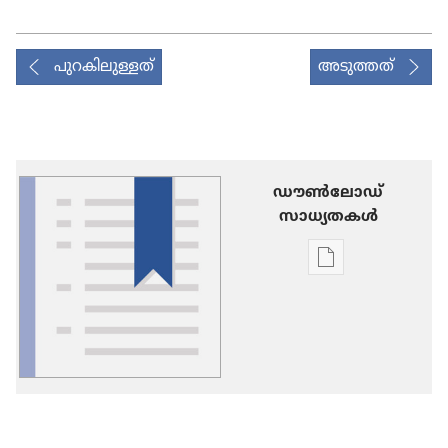
പുറകിലുള്ളത്
അടുത്തത്
ഡൗണ്‍ലോഡ്
സാധ്യതകള്‍
പ്രസിദ്ധീകരണങ
ഡൗണ്‍ലോഡ്
ചെയ്യാനുള്ള
ഓപ്ഷനുകൾ
പദാവലി