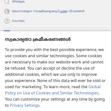
തിരയുക
യഹോവയുടെ സാക്ഷികളെക്കുറിച്ചുള്ള വിവരങ്ങൾ
സഹായം
സംഭാവനകൾ
(പുതിയ
സ്വകാര്യതാ ക്രമീകരണങ്ങൾ
പേജ്
തുറക്കുക)
വാച്ച്ടവര്‍ ഓണ്‍ലൈന്‍ ലൈബ്രറി
To provide you with the best possible experience, we
(പുതിയ
use cookies and similar technologies. Some cookies
പേജ്
JW ഹബ്ബ്
തുറക്കുക)
are necessary to make our website work and cannot
(പുതിയ
be refused. You can accept or decline the use of
പേജ്
JW ലൈ​ബ്ര​റി
തുറക്കുക)
additional cookies, which we use only to improve
your experience. None of this data will ever be sold or
വാച്ച്‌ടവർ ലൈ​ബ്രറി
used for marketing. To learn more, read the
Global
Policy on Use of Cookies and Similar Technologies
.
You can customize your settings at any time by going
to
Privacy Settings
.
Copyright
© 2026 Watch Tower Bible and Tract Society of Pennsylvania.