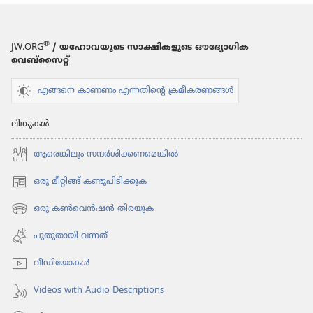
®
JW.ORG
/ യഹോവയുടെ സാക്ഷികളുടെ ഔദ്യോഗിക
വെബ്സൈറ്റ്
എങ്ങനെ കാണണം എന്നതിന്റെ ക്രമീകരണങ്ങൾ
ലിങ്കുകൾ
ആരെങ്കി​ലും സന്ദർശി​ക്ക​ണ​മെ​ങ്കിൽ
ഒരു മീറ്റിങ്ങ് കണ്ടുപിടിക്കുക
(പുതിയ
പേജ്
ഒരു കൺവെൻഷൻ തിരയുക
(പുതിയ
തുറക്കുക)
പേജ്
പുതുതായി വന്നത്‌
തുറക്കുക)
വീഡി​യോ​കൾ
Videos with Audio Descriptions