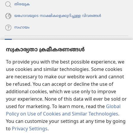
തിരയുക
യഹോവയുടെ സാക്ഷികളെക്കുറിച്ചുള്ള വിവരങ്ങൾ
സഹായം
സംഭാവനകൾ
(പുതിയ
സ്വകാര്യതാ ക്രമീകരണങ്ങൾ
പേജ്
തുറക്കുക)
വാച്ച്ടവര്‍ ഓണ്‍ലൈന്‍ ലൈബ്രറി
To provide you with the best possible experience, we
(പുതിയ
use cookies and similar technologies. Some cookies
പേജ്
JW ഹബ്ബ്
തുറക്കുക)
are necessary to make our website work and cannot
(പുതിയ
be refused. You can accept or decline the use of
പേജ്
JW ലൈ​ബ്ര​റി
തുറക്കുക)
additional cookies, which we use only to improve
your experience. None of this data will ever be sold or
വാച്ച്‌ടവർ ലൈ​ബ്രറി
used for marketing. To learn more, read the
Global
Policy on Use of Cookies and Similar Technologies
.
You can customize your settings at any time by going
to
Privacy Settings
.