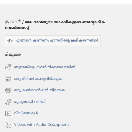
®
JW.ORG
/ യഹോവയുടെ സാക്ഷികളുടെ ഔദ്യോഗിക
വെബ്സൈറ്റ്
എങ്ങനെ കാണണം എന്നതിന്റെ ക്രമീകരണങ്ങൾ
ലിങ്കുകൾ
ആരെങ്കി​ലും സന്ദർശി​ക്ക​ണ​മെ​ങ്കിൽ
ഒരു മീറ്റിങ്ങ് കണ്ടുപിടിക്കുക
(പുതിയ
പേജ്
ഒരു കൺവെൻഷൻ തിരയുക
(പുതിയ
തുറക്കുക)
പേജ്
പുതുതായി വന്നത്‌
തുറക്കുക)
വീഡി​യോ​കൾ
Videos with Audio Descriptions