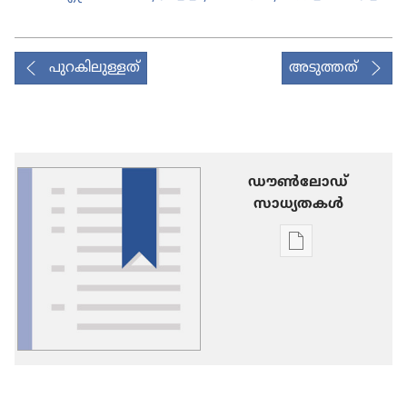
പുറകിലുള്ളത്
അടുത്തത്
ഡൗണ്‍ലോഡ്
സാധ്യതകള്‍
പ്രസിദ്ധീകരണങ
ഡൗണ്‍ലോഡ്
ചെയ്യാനുള്ള
ഓപ്ഷനുകൾ
പദാവലി