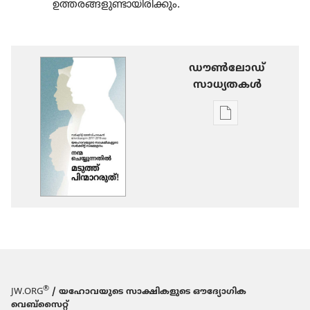
ഉത്തരങ്ങ​ളു​ണ്ടാ​യി​രി​ക്കും.
ഡൗണ്‍ലോഡ്
സാധ്യതകള്‍
പ്രസിദ്ധീകരണങ
ഡൗണ്‍ലോഡ്
ചെയ്യാനുള്ള
ഓപ്ഷനുകൾ
സർക്കിട്ട്
മേൽവി​
ചാ​
രകൻ
സേവി​
ക്കുന്ന
®
JW.ORG
/ യഹോവയുടെ സാക്ഷികളുടെ ഔദ്യോഗിക
2017-
വെബ്സൈറ്റ്