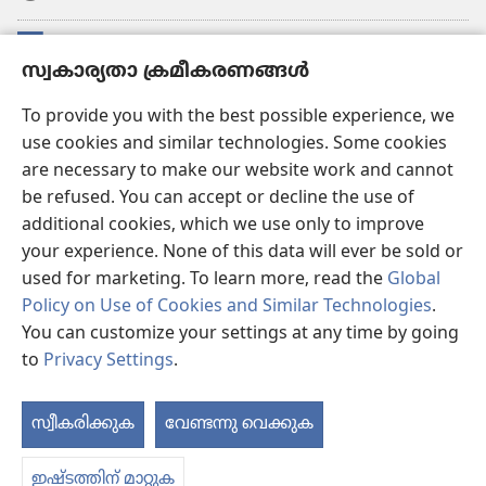
സംഭാവനകൾ
(പുതിയ
സ്വകാര്യതാ ക്രമീകരണങ്ങൾ
പേജ്
തുറക്കുക)
വാച്ച്ടവര്‍ ഓണ്‍ലൈന്‍ ലൈബ്രറി
To provide you with the best possible experience, we
(പുതിയ
use cookies and similar technologies. Some cookies
പേജ്
JW ഹബ്ബ്
തുറക്കുക)
are necessary to make our website work and cannot
(പുതിയ
be refused. You can accept or decline the use of
പേജ്
JW ലൈ​ബ്ര​റി
തുറക്കുക)
additional cookies, which we use only to improve
your experience. None of this data will ever be sold or
വാച്ച്‌ടവർ ലൈ​ബ്രറി
used for marketing. To learn more, read the
Global
Policy on Use of Cookies and Similar Technologies
.
You can customize your settings at any time by going
to
Privacy Settings
.
Copyright
© 2026 Watch Tower Bible and Tract Society of Pennsylvania.
ഉപയോഗിക്കുന്നതിനുള്ള വ്യവസ്ഥകള്‍
|
സ്വകാര്യതാ നയം
|
സ്വകാര്യതാ
സ്വീകരിക്കുക
വേണ്ടന്നു വെക്കുക
ക്രമീകരണങ്ങൾ
ഇഷ്ടത്തിന് മാറ്റുക