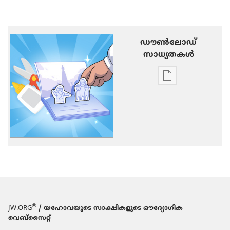
ഡൗണ്‍ലോഡ്
സാധ്യതകള്‍
പ്രസിദ്ധീകരണങ
ഡൗണ്‍ലോഡ്
ചെയ്യാനുള്ള
ഓപ്ഷനുകൾ
യഹോ​
വ​
യു​
ടെ
കൂട്ടു​
കാ​
®
JW.ORG
/ യഹോവയുടെ സാക്ഷികളുടെ ഔദ്യോഗിക
രിൽനിന്ന്‌
വെബ്സൈറ്റ്
പഠിക്കാം