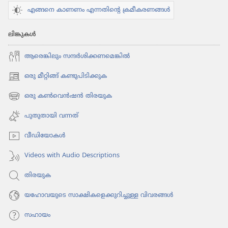
—
എങ്ങനെ കാണണം എന്നതിന്റെ ക്രമീകരണങ്ങൾ
ചെയ്‌തു​
പ​
ലിങ്കുകൾ
ഠി​
ക്കാൻ
ആരെങ്കി​ലും സന്ദർശി​ക്ക​ണ​മെ​ങ്കിൽ
ഒരു മീറ്റിങ്ങ് കണ്ടുപിടിക്കുക
(പുതിയ
പേജ്
ഒരു കൺവെൻഷൻ തിരയുക
(പുതിയ
തുറക്കുക)
പേജ്
പുതുതായി വന്നത്‌
തുറക്കുക)
വീഡി​യോ​കൾ
Videos with Audio Descriptions
തിരയുക
യഹോവയുടെ സാക്ഷികളെക്കുറിച്ചുള്ള വിവരങ്ങൾ
സഹായം