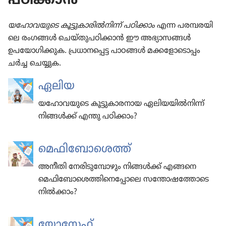
പ​ഠി​ക്കാൻ
യഹോ​വ​യു​ടെ കൂട്ടു​കാ​രിൽനിന്ന്‌ പഠിക്കാം
എന്ന പരമ്പര​യി​
ലെ രംഗങ്ങൾ ചെയ്‌തു​പ​ഠി​ക്കാൻ ഈ അഭ്യാ​സങ്ങൾ
ഉപയോ​ഗി​ക്കുക. പ്രധാ​ന​പ്പെട്ട പാഠങ്ങൾ മക്കളോ​ടൊ​പ്പം
ചർച്ച ചെയ്യുക.
ഏലിയ
യഹോ​വ​യു​ടെ കൂട്ടു​കാരനായ ഏലിയ​യിൽനിന്ന്‌
നിങ്ങൾക്ക്‌ എന്തു പഠിക്കാം?
മെഫി​ബോ​ശെത്ത്‌
അനീതി നേരി​ടു​മ്പോ​ഴും നിങ്ങൾക്ക്‌ എങ്ങനെ
മെഫി​ബോ​ശെ​ത്തി​നെ​പ്പോ​ലെ സന്തോ​ഷ​ത്തോ​ടെ
നിൽക്കാം?
യോ​സേഫ്‌