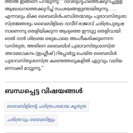
ത്തിൽ ഇങ്ങനെ പറയുന്നു: “‘ദാവീ​ദു​ഗൃ​ഹ​ത്തെ​ക്കു​റി​ച്ചുള്ള’
ആലേഖ​ന​ത്തെ​ക്കു​റിച്ച്‌ സംശയ​ങ്ങ​ളു​ണ്ടാ​യി​രു​ന്നു. . . .
എന്നാലും മിക്ക ബൈബിൾപ​ണ്ഡി​ത​ന്മാ​രും പുരാ​വ​സ്‌തു​ശാ​
സ്‌ത്ര​ജ്ഞ​രും ബൈബി​ളി​ലെ ദാവീദ്‌ രാജാവ്‌ ചരി​ത്ര​പു​രു​ഷ​
നാ​ണെന്നു തെളി​യി​ക്കുന്ന ആദ്യത്തെ ഈടുറ്റ തെളി​വാ​യി
ടെൽ ദാൻ ശിലയെ ഒരു​പോ​ലെ അംഗീ​ക​രി​ക്കു​ന്നെന്ന
വസ്‌തുത, അതിനെ
ബൈബിൾ പുരാ​വ​സ്‌തു​ശാ​സ്‌ത്ര
അവലോ​കനം
(ഇംഗ്ലീഷ്‌) റിപ്പോർട്ടു ചെയ്‌ത ബൈബിൾ
പുരാ​വ​സ്‌തു​ശാ​സ്‌ത്ര കണ്ടെത്ത​ലു​ക​ളിൽ ഏറ്റവും വലിയ
ഒന്നാക്കി മാറ്റുന്നു.”
ബന്ധപ്പെട്ട വിഷയങ്ങൾ
ബൈബി​ളി​ന്റെ ചരി​ത്ര​പ​ര​മാ​യ കൃത്യത
ചരി​ത്ര​വും ബൈബി​ളും