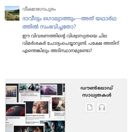
വീക്ഷാഗോപുരം
ദാവീ​ദും ഗൊല്യാ​ത്തും​—അത്‌ യഥാർഥ​
ത്തിൽ സംഭവി​ച്ച​തോ?
ഈ വിവര​ണ​ത്തി​ന്റെ വിശ്വാ​സ്യ​തയെ ചില
വിമർശകർ ചോദ്യം​ചെ​യ്യാ​റുണ്ട്‌. പക്ഷേ അതിന്‌
എന്തെങ്കി​ലും അടിസ്ഥാ​ന​മു​ണ്ടോ?
ഡൗണ്‍ലോഡ്
സാധ്യതകള്‍
പ്രസിദ്ധീകരണങ്ങൾ
ഓഡിയോ
ഡൗണ്‍ലോഡ്
ഡൗണ്‍ലോഡ്
ചെയ്യാനുള്ള
ചെയ്യാനുള്ള