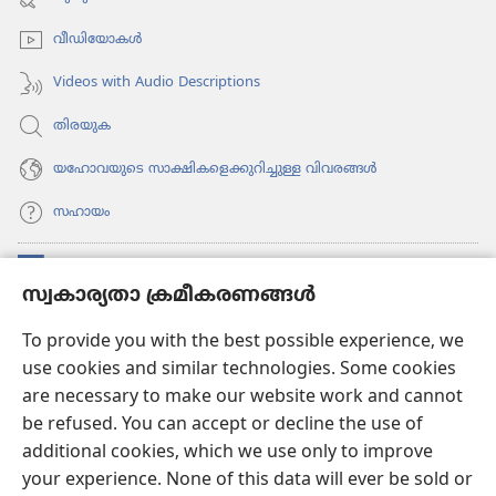
തുറക്കുക)
വീഡി​യോ​കൾ
Videos with Audio Descriptions
തിരയുക
യഹോവയുടെ സാക്ഷികളെക്കുറിച്ചുള്ള വിവരങ്ങൾ
സഹായം
സംഭാവനകൾ
(പുതിയ
സ്വകാര്യതാ ക്രമീകരണങ്ങൾ
പേജ്
തുറക്കുക)
വാച്ച്ടവര്‍ ഓണ്‍ലൈന്‍ ലൈബ്രറി
To provide you with the best possible experience, we
(പുതിയ
use cookies and similar technologies. Some cookies
പേജ്
JW ഹബ്ബ്
തുറക്കുക)
are necessary to make our website work and cannot
(പുതിയ
be refused. You can accept or decline the use of
പേജ്
JW ലൈ​ബ്ര​റി
തുറക്കുക)
additional cookies, which we use only to improve
your experience. None of this data will ever be sold or
വാച്ച്‌ടവർ ലൈ​ബ്രറി