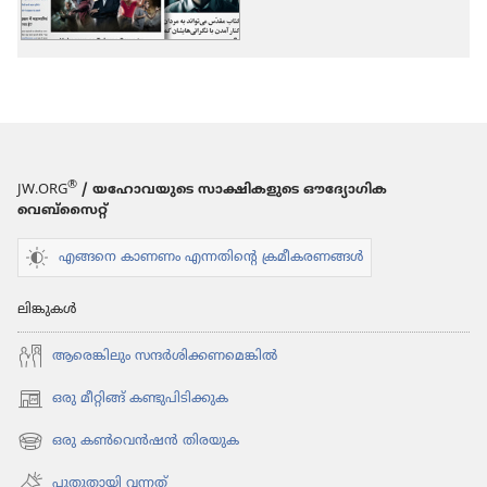
ഓപ്ഷനുകൾ
ഓപ്ഷനുകൾ
മറ്റു
മറ്റു
വിഷയങ്ങൾ
വിഷയങ്ങൾ
®
JW.ORG
/ യഹോവയുടെ സാക്ഷികളുടെ ഔദ്യോഗിക
വെബ്സൈറ്റ്
എങ്ങനെ കാണണം എന്നതിന്റെ ക്രമീകരണങ്ങൾ
ലിങ്കുകൾ
ആരെങ്കി​ലും സന്ദർശി​ക്ക​ണ​മെ​ങ്കിൽ
ഒരു മീറ്റിങ്ങ് കണ്ടുപിടിക്കുക
(പുതിയ
പേജ്
ഒരു കൺവെൻഷൻ തിരയുക
(പുതിയ
തുറക്കുക)
പേജ്
പുതുതായി വന്നത്‌