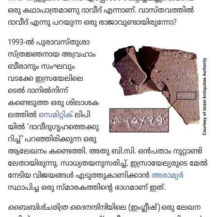
ഒരു കഥാപാ​ത്ര​മാ​ണു ദാവീദ്‌ എന്നാണ്‌. വാസ്‌ത​വ​ത്തിൽ
ദാവീദ്‌ എന്നു പറയുന്ന ഒരു രാജാ​വു​ണ്ടാ​യി​രു​ന്നോ?
1993-ൽ പുരാ​വ​സ്‌തു​ശാ​
സ്‌ത്ര​ജ്ഞ​നായ അവ്രഹാം
ബീരാ​നും സംഘവും
വടക്കേ ഇസ്ര​യേ​ലി​ലെ
ടെൽ ദാനിൽനിന്ന്‌
കണ്ടെടുത്ത ഒരു ശിലാ​ശ​ക​
ല​ത്തിൽ
സെമി​റ്റിക്‌
ലിപി​
യിൽ ‘ദാവീ​ദു​ഗൃ​ഹ​ത്തെ​ക്കു​
റിച്ച്‌’ പറഞ്ഞി​രി​ക്കുന്ന ഒരു
ആലേഖനം കണ്ടെത്തി. അതു ബി.സി. ഒൻപതാം നൂറ്റാ​ണ്ടി​
ലേ​താ​യി​രു​ന്നു. സാധ്യ​ത​യ​നു​സ​രിച്ച്‌, ഇസ്രാ​യേ​ല്യ​രു​ടെ മേൽ
നേടിയ വിജയങ്ങൾ എടുത്തു​കാ​ണി​ക്കാൻ
അരാമ്യർ
സ്ഥാപിച്ച ഒരു സ്‌മാ​ര​ക​ത്തി​ന്റെ ഭാഗമാണ്‌ ഇത്‌.
ബൈബിൾച​രി​ത്ര ദൈന​ന്ദി​നി​
യി​ലെ (ഇംഗ്ലീഷ്‌) ഒരു ലേഖന​