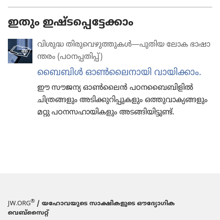
ഇതും ഇഷ്ടപ്പെട്ടേക്കാം
വിശുദ്ധ തിരുവെഴുത്തുകൾ​—പുതിയ ലോക ഭാഷാ​
ന്തരം (പഠനപ്പ​തിപ്പ്‌)
ബൈബിൾ ഓൺ​ലൈ​നാ​യി വായി​ക്കാം.
ഈ സൗജന്യ ഓൺലൈൻ പഠന​ബൈ​ബി​ളിൽ
ചിത്ര​ങ്ങ​ളും അടിക്കു​റി​പ്പു​ക​ളും ഒത്തുവാ​ക്യ​ങ്ങ​ളും
മറ്റു പഠനസ​ഹാ​യി​ക​ളും അടങ്ങി​യി​ട്ടുണ്ട്‌.
®
JW.ORG
/ യഹോവയുടെ സാക്ഷികളുടെ ഔദ്യോഗിക
വെബ്സൈറ്റ്