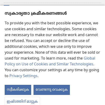
സംഭാവനകൾ
(പുതിയ
സ്വകാര്യതാ ക്രമീകരണങ്ങൾ
പേജ്
തുറക്കുക)
വാച്ച്ടവര്‍ ഓണ്‍ലൈന്‍ ലൈബ്രറി
To provide you with the best possible experience, we
(പുതിയ
use cookies and similar technologies. Some cookies
പേജ്
JW ഹബ്ബ്
തുറക്കുക)
are necessary to make our website work and cannot
(പുതിയ
be refused. You can accept or decline the use of
പേജ്
JW ലൈ​ബ്ര​റി
തുറക്കുക)
additional cookies, which we use only to improve
your experience. None of this data will ever be sold or
വാച്ച്‌ടവർ ലൈ​ബ്രറി
used for marketing. To learn more, read the
Global
Policy on Use of Cookies and Similar Technologies
.
You can customize your settings at any time by going
to
Privacy Settings
.
Copyright
© 2026 Watch Tower Bible and Tract Society of Pennsylvania.
ഉപയോഗിക്കുന്നതിനുള്ള വ്യവസ്ഥകള്‍
|
സ്വകാര്യതാ നയം
|
സ്വകാര്യതാ
സ്വീകരിക്കുക
വേണ്ടന്നു വെക്കുക
ക്രമീകരണങ്ങൾ
ഇഷ്ടത്തിന് മാറ്റുക