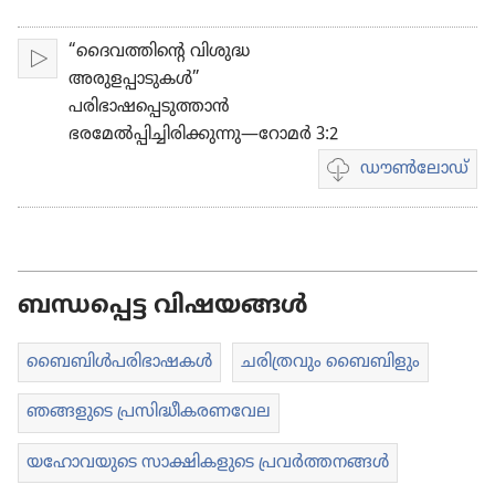
തിരഞ്ഞെടുക്കുക
ചെയ്യുക
“ദൈവത്തിന്‍റെ വിശുദ്ധ
പ്ലേ
അരുളപ്പാടുകള്‍”
ചെയ്യുക
പരിഭാഷപ്പെടുത്താന്‍
ഭരമേല്‍പ്പിച്ചിരിക്കുന്നു—റോമര്‍ 3:2
ഡൗണ്‍ലോഡ്
വീഡിയോ
ഡൗണ്‍ലോഡ്
ചെയ്യാനുള്ള
ഓപ്ഷനുകൾ
ബന്ധപ്പെട്ട വിഷയങ്ങൾ
ബൈബിൾപ​രി​ഭാ​ഷ​കൾ
ചരി​ത്ര​വും ബൈബി​ളും
ഞങ്ങളുടെ പ്രസിദ്ധീകരണവേല
യഹോവയുടെ സാക്ഷികളുടെ പ്രവർത്തനങ്ങൾ