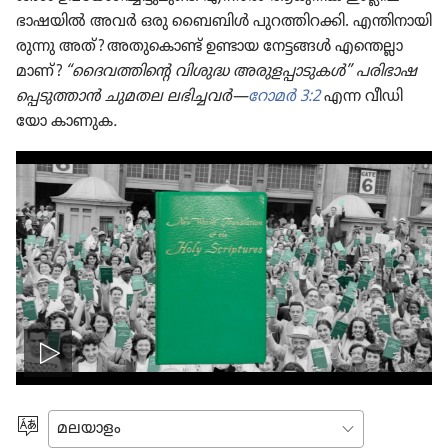
ഭാഷയിൽ അവർ ഒരു ബൈബിൾ പുറത്തി​റ​ക്കി. എന്തിനാ​യി​
രു​ന്നു അത്‌? അതു​കൊണ്ട്‌ ഉണ്ടായ നേട്ടങ്ങൾ എന്തെല്ലാ​
മാണ്‌?
“ദൈവ​ത്തി​ന്റെ വിശുദ്ധ അരുള​പ്പാ​ടു​കൾ” പരിഭാ​ഷ​
പ്പെ​ടു​ത്താൻ ചുമതല ലഭിച്ചവർ—
റോമർ 3:2
എന്ന വീഡി​
യോ കാണുക
.
വീഡിയോ
പ്ലേ
ഭാഷ