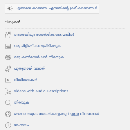
എങ്ങനെ കാണണം എന്നതിന്റെ ക്രമീകരണങ്ങൾ
ലിങ്കുകൾ
ആരെങ്കി​ലും സന്ദർശി​ക്ക​ണ​മെ​ങ്കിൽ
ഒരു മീറ്റിങ്ങ് കണ്ടുപിടിക്കുക
(പുതിയ
പേജ്
ഒരു കൺവെൻഷൻ തിരയുക
(പുതിയ
തുറക്കുക)
പേജ്
പുതുതായി വന്നത്‌
തുറക്കുക)
വീഡി​യോ​കൾ
Videos with Audio Descriptions
തിരയുക
യഹോവയുടെ സാക്ഷികളെക്കുറിച്ചുള്ള വിവരങ്ങൾ
സഹായം