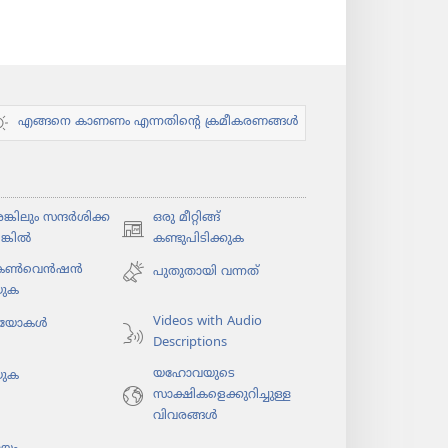
എങ്ങനെ കാണണം എന്നതിന്റെ ക്രമീകരണങ്ങൾ
കി​ലും സന്ദർശി​ക്ക​
ഒരു മീറ്റിങ്ങ്
(പുതിയ
ങ്കിൽ
കണ്ടുപിടിക്കുക
പേജ്
 കൺവെൻഷൻ
പുതുതായി വന്നത്‌
തുറക്കുക)
യുക
Videos with Audio
​യോ​കൾ
Descriptions
യഹോവയുടെ
യുക
സാക്ഷികളെക്കുറിച്ചുള്ള
വിവരങ്ങൾ