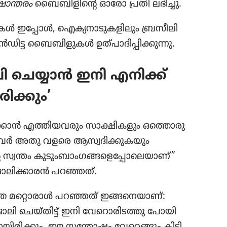
​ന്ത​രം
ബൈബി​ളി​ന്റെ ഓരോ പ്രതി ലഭിച്ചു.
ഇപ്പോൾ, ഐക്യ​നാ​ടു​ക​ളി​ലും ബ്രസീ​ലി​
ഡി​ട്ട ബൈബി​ളു​കൾ ഉത്‌പാ​ദി​പ്പി​ക്കു​ന്നു.
ലി ചെയ്യാൻ ഇനി എനിക്ക്‌
രി​ക്കും’
​ക്കാൻ എത്തിയ​വ​രും സാക്ഷി​ക​ളും ഒത്തൊ​രു​
അവർ അതു വളരെ ആസ്വദി​ക്കു​ക​യും
റെ സ്വന്തം കുടുംബാംഗങ്ങളെപ്പോലെയാണ്‌”
ജോലി​ക്കാ​രൻ പറഞ്ഞത്‌.
ത്ത മറ്റൊ​രാൾ പറഞ്ഞത്‌ ഇങ്ങനെ​യാണ്‌:
ോലി ചെയ്‌തിട്ട്‌ ഇനി വേറൊ​രി​ട​ത്തു പോയി
​യി​രി​ക്കും. ഈ സന്തോഷം വേറെ​ങ്ങും കിട്ടി​