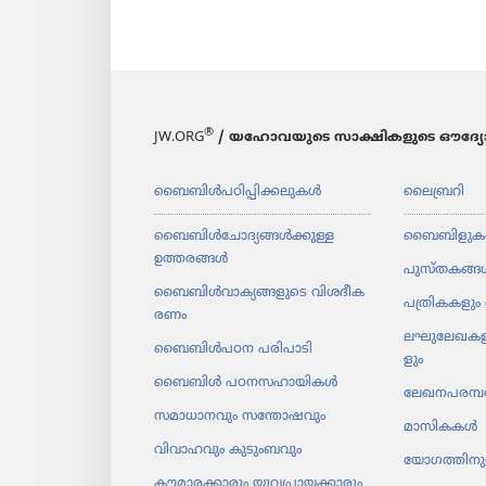
®
JW.ORG
/ യഹോവയുടെ സാക്ഷികളുടെ ഔദ്യോ
ബൈബിൾപ​ഠി​പ്പി​ക്ക​ലു​കൾ
ലൈബ്രറി
ബൈബിൾചോ​ദ്യ​ങ്ങൾക്കുള്ള
ബൈബിളുക
ഉത്തരങ്ങൾ
പുസ്‌ത​കങ്ങ
ബൈബിൾവാ​ക്യ​ങ്ങ​ളു​ടെ വിശദീ​ക​
പത്രി​ക​ക​ളും 
രണം
ലഘു​ലേ​ഖ​ക​ള
ബൈബിൾപഠന പരിപാ​ടി
ളും
ബൈബിൾ പഠനസ​ഹാ​യി​കൾ
ലേഖന​പ​രമ്പ
സമാധാ​ന​വും സന്തോ​ഷ​വും
മാസി​കകൾ
വിവാഹവും കുടുംബവും
യോഗ​ത്തി​ന
കൗമാ​ര​ക്കാ​രും യുവ​പ്രാ​യ​ക്കാ​രും