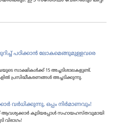
്ച്‌ പഠിക്കാൻ ലോക​മെ​ങ്ങു​മു​ള്ള​വ​രെ
ു​ടെ സാക്ഷികൾക്ക്‌ 15 അച്ചടി​ശാ​ല​ക​ളുണ്ട്‌.
 പ്രസിദ്ധീകരണങ്ങൾ അച്ചടിക്കുന്നു.
ർ വർധി​ക്കു​ന്നു, ഒപ്പം നിർമാ​ണ​വും!
 ആവശ്യ​ക്കാർ കൂടി​യ​പ്പോൾ സഹായ​ഹ​സ്‌ത​വു​മാ​യി
ടി വിഭാഗം!