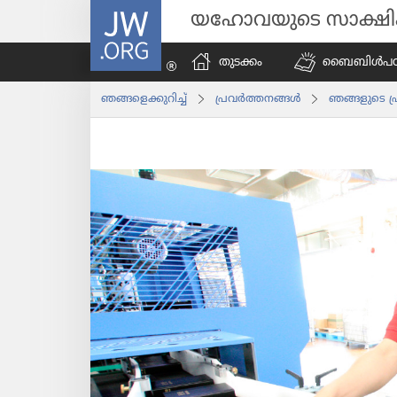
JW.ORG
യഹോവയുടെ സാക്ഷ
തുടക്കം
ബൈബിൾപ​ഠി​പ്
ഞങ്ങളെ​ക്കു​റിച്ച്‌
പ്രവർത്തനങ്ങൾ
ഞങ്ങളുടെ പ