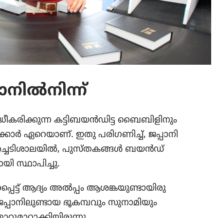
ിൽനിന്ന്‌
​ക​രി​ക്കു​ന്ന കട്ടിബ​യൻഡി​ട്ട ബൈബി​ളി​നും
കാർ ഏറെയാണ്‌. ഇതു പരിഗ​ണിച്ച്‌, ജപ്പാനി​
ചടി​ശാ​ല​യിൽ, പുസ്‌ത​ക​ങ്ങൾ ബയൻഡ്‌
യി സ്ഥാപിച്ചു.
പ്പെട്ട്‌ ആദ്യം അൽപ്പം ആശങ്കയു​ണ്ടാ​യി​രു​
പ്പാനി​ലു​ണ്ടാ​യ ഭൂകമ്പ​വും സുനാ​മി​യും
ാ​റാ​ക്കി​യി​രു​ന്നു.