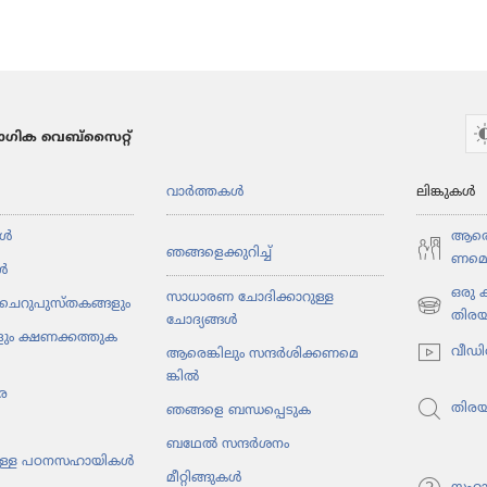
ഗിക വെബ്സൈറ്റ്
വാർത്തകൾ
ലിങ്കുകൾ
ൾ
ആരെങ്
ഞങ്ങളെ​ക്കു​റിച്ച്‌
ണ​മെ​
ൾ
ഒരു
സാധാരണ ചോദിക്കാറുള്ള
ചെറു​പു​സ്‌ത​ക​ങ്ങ​ളും
(പുതിയ
തിര
ചോദ്യങ്ങൾ
ും ക്ഷണക്കത്തു​ക​
പേജ്
വീഡി
ആരെങ്കി​ലും സന്ദർശി​ക്ക​ണ​മെ​
തുറക്കുക)
ങ്കിൽ
ര
തിര
ഞങ്ങളെ ബന്ധപ്പെടുക
ബഥേൽ സന്ദർശനം
ു​ള്ള പഠനസ​ഹാ​യികൾ
മീറ്റി​ങ്ങു​കൾ