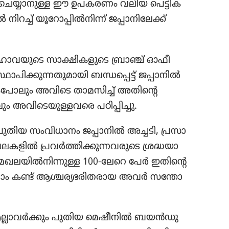
‌ ചെയ്യാ​നു​ള്ള ഈ ഉപകരണം വലിയ പെട്ടി​ക​
റച്ച്‌ യൂറോ​പ്പിൽനിന്ന്‌ ജപ്പാനി​ലേക്ക്‌
വ​യു​ടെ സാക്ഷി​ക​ളു​ടെ ബ്രാഞ്ച്‌ ഓഫീ​
പി​ക്കു​ന്ന​തു​മാ​യി ബന്ധപ്പെട്ട്‌ ജപ്പാനിൽ
പോ​ലും അവിടെ താമസിച്ച്‌ അതിന്റെ
ം അവി​ടെ​യു​ള്ള​വ​രെ പഠിപ്പി​ച്ചു.
ുതിയ സംവി​ധാ​നം ജപ്പാനിൽ അച്ചടി, പ്രസാ​
ളിൽ പ്രവർത്തി​ക്കു​ന്ന​വ​രു​ടെ ശ്രദ്ധയാ​
ആ മേഖല​യിൽനി​ന്നു​ള്ള 100-ലേറെ പേർ ഇതിന്റെ
ം കണ്ട്‌ ആശ്ചര്യ​ഭ​രി​ത​രാ​യ അവർ സന്തോ​
്‌ എല്ലാവർക്കും പുതിയ മെഷീ​നിൽ ബയൻഡു