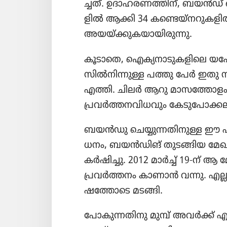
ച്ചത്‌. ഉദാഹ​ര​ണ​ത്തിന്‌, ബയൻഡ്
ളിൽ ആക്കി 34 കണ്ടെയ്‌ന​റു​ക​ളിൽ നി
അയയ്‌ക്കു​ക​യാ​യി​രു​ന്നു.
കൂടാതെ, ഐക്യ​നാ​ടു​ക​ളി​ലെ യഹോ​
സിൽനി​ന്നു​ള്ള പത്തു പേർ ഇതു സ്ഥാ
എത്തി. ചിലർ ആറു മാസ​ത്തോ​ളം​
പ്രവർത്ത​ന​വി​ധ​വും കേടു​പോ​ക്ക​ലു
ബയൻഡു ചെയ്യു​ന്ന​തി​നു​ള്ള ഈ പ
ധ​നം, ബയൻഡിങ്‌ തുടങ്ങിയ മേഖല​ക​
കർഷി​ച്ചു. 2012 മാർച്ച്‌ 19-ന്‌ 
പ്രവർത്ത​നം കാണാൻ വന്നു. എല്ലാ
ഷ​ത്തോ​ടെ മടങ്ങി.
പോകു​ന്ന​തി​നു മുമ്പ്‌ അവർക്ക