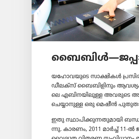
ബൈബിൾ—ജപ്പാന
യഹോ​വ​യു​ടെ സാക്ഷികൾ പ്രസി​ദ്ധീ
ഡീലക്‌സ്‌ ബൈബി​ളി​നും ആവശ്യ​ക്
ലെ എബിന​യി​ലു​ള്ള അവരുടെ അച്
ചെയ്യാ​നു​ള്ള ഒരു മെഷീൻ പുതു​താ​
ഇതു സ്ഥാപി​ക്കു​ന്ന​തു​മാ​യി ബന്ധ
ന്നു. കാരണം, 2011 മാർച്ച്‌ 11-ൽ ജ
വൈദ്യു​ത വിതരണ സംവി​ധാ​നം താറു​മ