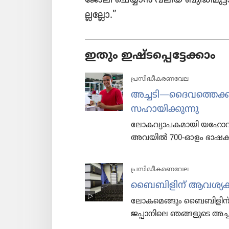
ല്ല​ല്ലോ.”
ഇതും ഇഷ്ടപ്പെട്ടേക്കാം
പ്രസിദ്ധീകരണവേല
അച്ചടി—ദൈവത്തെക്കുറിച
സഹായി​ക്കു​ന്നു
ലോക​വ്യാ​പ​ക​മാ​യി യഹോ​വ​യ
അവയിൽ 700-ഓളം ഭാഷകളിൽ
പ്രസിദ്ധീകരണവേല
ബൈബി​ളിന്‌ ആവശ്യ​ക്കാ
ലോക​മെ​ങ്ങും ബൈബി​ളിന്‌
ജപ്പാനി​ലെ ഞങ്ങളുടെ അച്ച