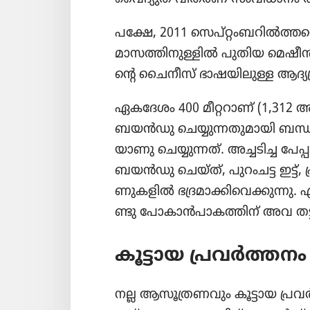
പക്ഷേ, 2011 സെപ്‌റ്റം​ബ​റിൽത്ത​ന്
മാസത്തി​നു​ള്ളിൽ പുതിയ മെഷീൻ
ന്റെ ചൈനീസ്‌ ഭാഷയി​ലു​ള്ള ആദ്യ​
ഏകദേശം 400 മീറ്ററാണ്‌ (1,312 അടി
ബയൻഡു ചെയ്യു​ന്ന​തു​മാ​യി ബന്ധപ്
യാ​ണു ചെയ്യു​ന്നത്‌. അച്ചടിച്ച 
ബയൻഡു ചെയ്‌ത്‌, പുറംചട്ട ഇട്ട്‌, പ്
ണു​ക​ളിൽ ഭദ്രമാ​ക്കി​വെ​ക്കു​ന്നു.
ണ്ടു പോകാൻപാ​ക​ത്തിന്‌ അവ തട്ട
കൂട്ടായ പ്രവർത്ത​
നല്ല ആസൂ​ത്ര​ണ​വും കൂട്ടായ പ്ര