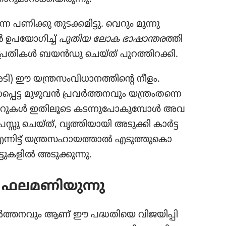
നെ പണിക്കു തുടക്ക​മി​ട്ടു. വെറും മൂന്നു
 ഉപയോ​ഗിച്ച്‌
പുതിയ ലോക ഭാഷാ​ന്ത​ര​
ത്തി​
പ്ര​തി​കൾ ബയൻഡു ചെയ്‌ത്‌ പുറത്തി​റ​ക്കി.
) ഈ യന്ത്രസം​വി​ധാ​ന​ത്തി​ന്റെ നീളം.
പെട്ട മുഴുവൻ പ്രവർത്ത​ന​വും യന്ത്രം​ത​ന്നെ​
പേപ്പറു​കൾ ഇതിലൂ​ടെ കടന്നു​പോ​കു​മ്പോൾ അവ
രസ്സു ചെയ്‌ത്‌, വൃത്തി​യാ​യി അടുക്കി കാർട്ട​
 എന്നിട്ട്‌ യന്ത്രസ​ഹാ​യ​ത്താൽ എടുത്തു​കൊ​
ുക​ളിൽ അടുക്കു​ന്നു.
നം ഫലമണിയുന്നു
വർത്ത​ന​വും ആണ്‌ ഈ പദ്ധതിയെ വിജയി​പ്പി​