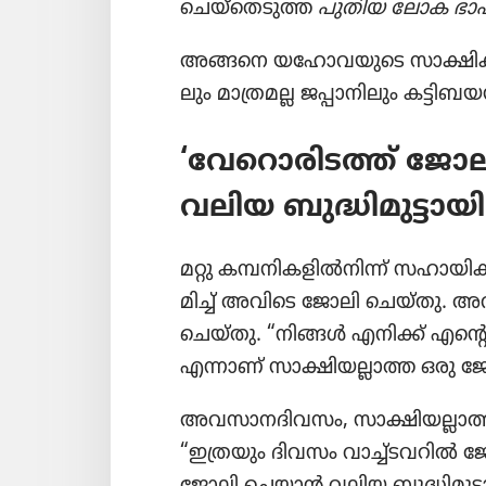
ചെയ്‌തെ​ടു​ത്ത
പുതിയ ലോക ഭാഷാ
അങ്ങനെ യഹോ​വ​യു​ടെ സാക്ഷികൾ 
ലും മാത്രമല്ല ജപ്പാനി​ലും കട്ടിബ​യൻ
‘വേറൊ​രി​ടത്ത്‌ ജോ
വലിയ ബുദ്ധി​മു​ട്ടാ​യി​
മറ്റു കമ്പനി​ക​ളിൽനിന്ന്‌ സഹായി
മിച്ച്‌ അവിടെ ജോലി ചെയ്‌തു. 
ചെയ്‌തു. “നിങ്ങൾ എനിക്ക്‌ എന്
എന്നാണ്‌ സാക്ഷി​യ​ല്ലാ​ത്ത ഒരു 
അവസാ​ന​ദി​വ​സം, സാക്ഷി​യ​ല്ലാ​
“ഇത്രയും ദിവസം വാച്ച്‌ട​വ​റിൽ ജ
ജോലി ചെയ്യാൻ വലിയ ബുദ്ധി​മു​ട്ടാ