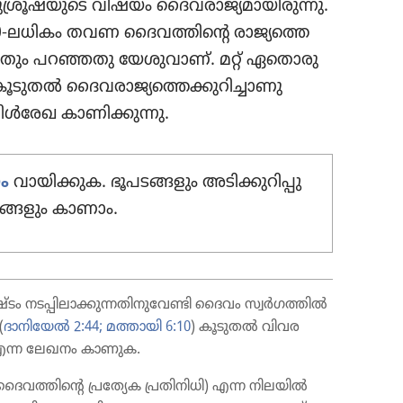
ശ്രൂ​ഷ​യു​ടെ വിഷയം ദൈവ​രാ​ജ്യ​മാ​യി​രു​ന്നു.
-ലധികം തവണ ദൈവ​ത്തി​ന്റെ രാജ്യ​ത്തെ​
 മിക്കതും പറഞ്ഞതു യേശു​വാണ്‌. മറ്റ്‌ ഏതൊരു
ടുതൽ ദൈവ​രാ​ജ്യ​ത്തെ​ക്കു​റി​ച്ചാ​ണു
ൾരേഖ കാണി​ക്കു​ന്നു.
ം
വായി​ക്കുക. ഭൂപട​ങ്ങ​ളും അടിക്കു​റി​പ്പു​
ര​ങ്ങ​ളും കാണാം.
ടം നടപ്പി​ലാ​ക്കു​ന്ന​തി​നു​വേണ്ടി ദൈവം സ്വർഗ​ത്തിൽ
(
ദാനി​യേൽ 2:44;
മത്തായി 6:10
) കൂടുതൽ വിവര​
എന്ന ലേഖനം കാണുക.
വ​ത്തി​ന്റെ പ്രത്യേക പ്രതി​നി​ധി) എന്ന നിലയിൽ