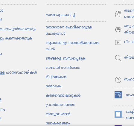
ൾ
ആരെങ്
ഞങ്ങളെ​ക്കു​റിച്ച്‌
ണ​മെ​
ൾ
ഒരു
സാധാരണ ചോദിക്കാറുള്ള
ചെറു​പു​സ്‌ത​ക​ങ്ങ​ളും
(പുതിയ
തിര
ചോദ്യങ്ങൾ
ും ക്ഷണക്കത്തു​ക​
പേജ്
വീഡി
ആരെങ്കി​ലും സന്ദർശി​ക്ക​ണ​മെ​
തുറക്കുക)
ങ്കിൽ
ര
തിര
ഞങ്ങളെ ബന്ധപ്പെടുക
ബഥേൽ സന്ദർശനം
ു​ള്ള പഠനസ​ഹാ​യികൾ
മീറ്റി​ങ്ങു​കൾ
സഹാ
സ്‌മാ​ര​കം
സം
കൺ​വെൻ​ഷ​നു​കൾ
(പുതിയ
ൾ
പേജ്
പ്രവർത്തനങ്ങൾ
പണം
തുറക്കുക)
വാച്
അനുഭ​വങ്ങൾ
(പുതിയ
ലൈബ
ൾ
ലോക​മെ​ങ്ങും
പേജ്
JW ല
തുറക്കുക)