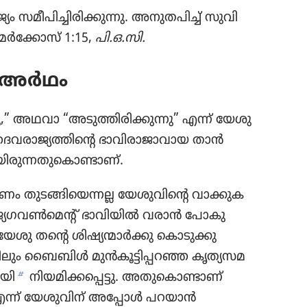
മീപി​ച്ചി​രി​ക്കു​ന്നു. അനുത​പിച്ച്‌ സുവി​
—മർക്കോസ്‌ 1:15,
പി.ഒ.സി.
റെ അർഥം
ന്നു,” അഥവാ “അടുത്തി​രി​ക്കു​ന്നു” എന്ന്‌ യേശു
രാ​ജ്യ​ത്തി​ന്റെ ഭാവി​രാ​ജാ​വായ താൻ
ു​ന്ന​തു​കൊ​ണ്ടാണ്‌.
 തുടങ്ങി​യെന്നല്ല യേശു​വി​ന്റെ വാക്കു​ക​
യ​ഗ​വൺമെന്റ്‌ ഭാവി​യിൽ വരാൻ പോകു​
യേശു തന്റെ ശിഷ്യ​ന്മാർക്കു കൊടു​ക്കു​
കിലും ബൈബിൾ മുൻകൂ​ട്ടി​പ്പറഞ്ഞ കൃത്യ​സ​മ​
b
ായി
നിയമി​ക്ക​പ്പെട്ടു. അതു​കൊ​ണ്ടാണ്‌
ു”എന്ന്‌ യേശു​വിന്‌ അപ്പോൾ പറയാൻ