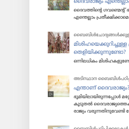
ദൈവ​രാ​ജ്യം എന്തെല്ലാം
ദൈവ​ത്തി​ന്റെ ഗവണ്മെന്റ്‌
എന്തെല്ലാം പ്രതീ​ക്ഷി​ക്കാ​മെ
ബൈബിൾചോ​ദ്യ​ങ്ങൾക്കുള
മിശി​ഹ​യെ​ക്കു​റി​ച്ചുള
തെളിയിക്കുന്നുണ്ടോ?
ഒന്നില​ധി​കം മിശി​ഹ​ക​ളു​ണ്
അടിസ്ഥാന ബൈബിൾപഠിപ്
എന്താണ്‌ ദൈവ​രാ​ജ്യം
ഭൂമി​യി​ലാ​യി​രു​ന്ന​പ്പോൾ 
കൂടുതൽ ദൈവ​രാ​ജ്യ​ത്തെ​ക്കു
രാജ്യം വരുന്ന​തി​നു​വേ​ണ്ടി 
ബൈബിൾപ​ഠി​പ്പി​ക്ക​ലു​കൾ