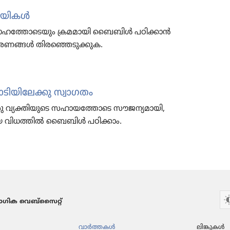
യി​കൾ
സാഹ​ത്തോ​ടെ​യും ക്രമമാ​യി ബൈബിൾ പഠിക്കാൻ
​ണ​ങ്ങൾ തിര​ഞ്ഞെ​ടു​ക്കു​ക.
യി​ലേക്കു സ്വാഗതം
ു വ്യക്തി​യു​ടെ സഹായ​ത്തോ​ടെ സൗജന്യ​മാ​യി,
ദ​മായ വിധത്തിൽ ബൈബിൾ പഠിക്കാം.
ഗിക വെബ്സൈറ്റ്
വാർത്തകൾ
ലിങ്കുകൾ