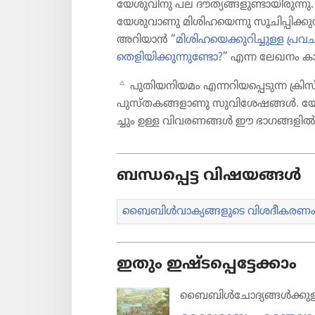
യേശു​വി​നു പല ദൗത്യ​ങ്ങ​ളു​ണ്ടാ​യി​രു​ന്
യേശു​വാ​ണു മിശി​ഹ​യെന്നു സൂചി​പ്പി​ക്കു
അറിയാൻ “
മിശി​ഹ​യെ​ക്കു​റി​ച്ചുള്ള പ്
തെളിയിക്കുന്നുണ്ടോ?
” എന്ന ലേഖനം 
c
പുതിയനിയമം എന്നറി​യ​പ്പെ​ടുന്ന ക്രിസ്
പുസ്‌ത​ക​ങ്ങ​ളാ​ണു സുവി​ശേ​ഷങ്ങൾ. യേശു​വി
ച്ചും ഉള്ള വിവര​ണങ്ങൾ ഈ ഭാഗങ്ങ​ളി
ബന്ധപ്പെട്ട വിഷയങ്ങൾ
ബൈബിൾവാ​ക്യ​ങ്ങ​ളു​ടെ വിശദീ​ക​രണ
ഇതും ഇഷ്ടപ്പെട്ടേക്കാം
ബൈബിൾചോ​ദ്യ​ങ്ങൾക്കുള