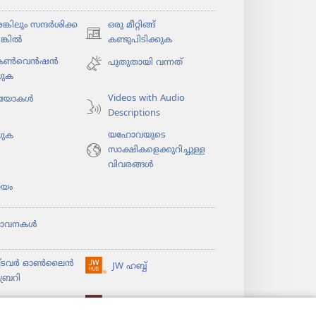
കി​ലും സന്ദർശി​ക്ക​
ഒരു മീറ്റിങ്ങ്
(പുതിയ
ങ്കിൽ
കണ്ടുപിടിക്കുക
പേജ്
 കൺവെൻഷൻ
പുതുതായി വന്നത്‌
തുറക്കുക)
യുക
Videos with Audio
​യോ​കൾ
Descriptions
യഹോവയുടെ
യുക
സാക്ഷികളെക്കുറിച്ചുള്ള
വിവരങ്ങൾ
യം
ഭാവനകൾ
ച്ടവര്‍ ഓണ്‍ലൈന്‍
JW ഹബ്ബ്
(പുതിയ
്രറി
പേജ്
തുറക്കുക)
ൈ​ബ്ര​റി
വാച്ച്‌ടവർ ലൈ​ബ്രറി