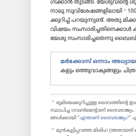
ഗി​ക്കാൻ തുടങ്ങി. യേശു​വി​ന്റെ ശു
c
നാലു സുവിശേഷങ്ങളിലായി
100
ക്കു​റിച്ച്‌ പറയു​ന്നുണ്ട്‌. അതു
വിഷയം സംസാ​രി​ച്ച​തി​നെ​ക്കാൾ കൂ
യേശു സംസാ​രി​ച്ച​തെന്നു ബൈബി
മർക്കോസ്‌ ഒന്നാം അധ്യായ
ക​ളും ഒത്തുവാ​ക്യ​ങ്ങ​ളും ചിത്
a
ഭൂമിയെക്കുറിച്ചുള്ള ദൈവ​ത്തി​ന്റെ ഇഷ്
സ്ഥാപിച്ച ഗവൺമെ​ന്റാണ്‌ ദൈവ​രാ​ജ്യം. 
ങ്ങൾക്കാ​യി “
എന്താണ്‌ ദൈവ​രാ​ജ്യം?
” 
b
മുൻകൂട്ടിപ്പറഞ്ഞ മിശിഹ (അതായത്‌ ദൈ