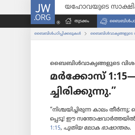
JW.ORG
യഹോവയുടെ സാക്ഷ
തുടക്കം
ബൈബിൾപ​ഠി​പ്
ബൈബിൾപ​ഠി​പ്പി​ക്ക​ലു​കൾ
ബൈബിൾവാ​ക്യ​ങ്ങ​ളു​ടെ
ബൈബിൾവാക്യങ്ങളുടെ വിശദീ
മർക്കോസ്‌ 1:15—
ച്ചി​രി​ക്കു​ന്നു.”
“നിശ്ചയി​ച്ചി​രുന്ന കാലം തീർന്നു; 
പ്പെടൂ! ഈ സന്തോ​ഷ​വാർത്ത​യിൽ വിശ
1:15
,
പുതിയ ലോക ഭാഷാ​ന്തരം.