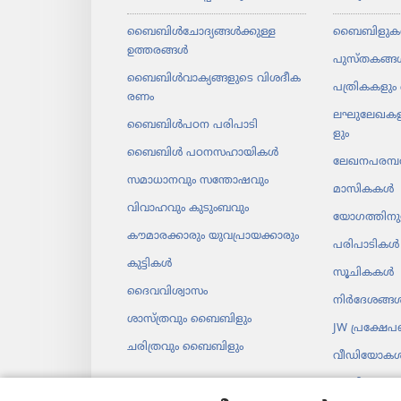
ബൈബിൾചോ​ദ്യ​ങ്ങൾക്കുള്ള
ബൈബിളുക
ഉത്തരങ്ങൾ
പുസ്‌ത​കങ്ങ
ബൈബിൾവാ​ക്യ​ങ്ങ​ളു​ടെ വിശദീ​ക​
പത്രി​ക​ക​ളും 
രണം
ലഘു​ലേ​ഖ​ക​ള
ബൈബിൾപഠന പരിപാ​ടി
ളും
ബൈബിൾ പഠനസ​ഹാ​യി​കൾ
ലേഖന​പ​രമ്പ
സമാധാ​ന​വും സന്തോ​ഷ​വും
മാസി​കകൾ
വിവാഹവും കുടുംബവും
യോഗ​ത്തി​ന
കൗമാ​ര​ക്കാ​രും യുവ​പ്രാ​യ​ക്കാ​രും
പരിപാ​ടി​കൾ
കുട്ടികൾ
സൂചി​കകൾ
ദൈവ​വി​ശ്വാ​സം
നിർദേ​ശങ്ങ
ശാസ്‌ത്ര​വും ബൈബി​ളും
JW പ്രക്ഷേ
ചരി​ത്ര​വും ബൈബി​ളും
വീഡി​യോ​ക
സംഗീതം