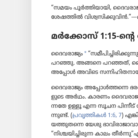
“സമയം പൂർത്തി​യാ​യി, ദൈവ​രാ​ജ്യം സ
ശേ​ഷ​ത്തിൽ വിശ്വ​സി​ക്കു​വിൻ.”​
മർക്കോസ്‌ 1:15-ന്
a
ദൈവരാജ്യം
“സമീപി​ച്ചി​രി​ക്കു​
പറഞ്ഞു. അങ്ങനെ പറഞ്ഞത്‌, ദൈവ​
അപ്പോൾ അവിടെ സന്നിഹി​ത​നാ​യി​ര
ദൈവ​രാ​ജ്യം അപ്പോൾത്തന്നെ ഭരണം
ളു​ടെ അർഥം. കാരണം ദൈവ​രാ​ജ്
ന്നതേ ഉള്ളൂ എന്ന സൂചന പിന്നീട്‌ 
ന്നുണ്ട്‌. (
പ്രവൃ​ത്തി​കൾ 1:6, 7
) എങ്
യ​ത്തു​തന്നെ യേശു ഭാവിരാജാവ
“നിശ്ചയി​ച്ചി​രുന്ന കാലം തീർന്ന