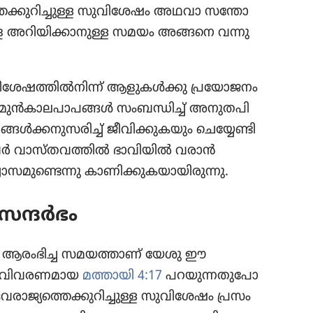
െ​ക്കു​റി​ച്ചുള്ള സുവി​ശേഷം അഥവാ സന്തോ​
 അറിയി​ക്കാ​നുള്ള സമയം അങ്ങനെ വന്നു​
സുവി​ശേ​ഷ​ത്തിൽനിന്ന്‌ ആളുകൾക്കു പ്രയോ​ജനം
ുൻകാ​ല​പാ​പങ്ങൾ സംബന്ധിച്ച്‌ അനുത​പി​
ങൾക്ക​നു​സ​രിച്ച്‌ ജീവി​ക്കു​ക​യും ചെയ്യേ​ണ്ടി​
ചവർ വാസ്‌ത​വ​ത്തിൽ ഭാവി​യിൽ വരാൻ
​മു​ണ്ടെന്നു കാണി​ക്കു​ക​യാ​യി​രു​ന്നു.
 സന്ദർഭം
ഷ ആരംഭിച്ച സമയത്താണ്‌ യേശു ഈ
​വി​വ​ര​ണ​മായ
മത്തായി 4:17
പറയു​ന്ന​തു​പോ​
്യ​ത്തെ​ക്കു​റി​ച്ചുള്ള സുവി​ശേഷം പ്രസം​