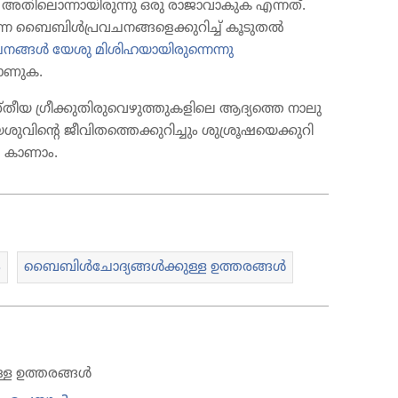
നു. അതി​ലൊ​ന്നാ​യി​രു​ന്നു ഒരു രാജാ​വാ​കുക എന്നത്‌.
ന്ന ബൈബിൾപ്ര​വ​ച​ന​ങ്ങ​ളെ​ക്കു​റിച്ച്‌ കൂടുതൽ
രവച​നങ്ങൾ യേശു മിശി​ഹ​യാ​യി​രു​ന്നെന്നു
കാണുക.
‌തീയ ഗ്രീക്കു​തി​രു​വെ​ഴു​ത്തു​ക​ളി​ലെ ആദ്യത്തെ നാലു
​ന്റെ ജീവി​ത​ത്തെ​ക്കു​റി​ച്ചും ശുശ്രൂ​ഷ​യെ​ക്കു​റി​
ൽ കാണാം.
ം
ബൈബിൾചോ​ദ്യ​ങ്ങൾക്കുള്ള ഉത്തരങ്ങൾ
്ള ഉത്തരങ്ങൾ