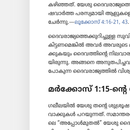
കഴിഞ്ഞത്‌. യേശു ദൈവ​രാ​ജ്യ​ത്ത
ഷ​വാർത്ത പരസ്യ​മാ​യി ആളുകളെ
ചേർന്നു.​—
ലൂക്കോസ്‌ 4:16-21,
43
.
ദൈവ​രാ​ജ്യ​ത്തെ​ക്കു​റി​ച്ചുള്ള 
കിട്ടണ​മെ​ങ്കിൽ അവർ അവരുടെ മ
ക്കു​ക​യും ദൈവ​ത്തി​ന്റെ നിലവാ​ര​ങ്
യി​രു​ന്നു. അങ്ങനെ അനുത​പി​ച്
പോകുന്ന ദൈവ​രാ​ജ്യ​ത്തിൽ വിശ്വാ​സ
മർക്കോസ്‌ 1:15-ന്റെ
ഗലീല​യിൽ യേശു തന്റെ ശുശ്രൂ
വാക്കുകൾ പറയു​ന്നത്‌. സമാന്ത​ര
ലെ “അപ്പോൾമു​തൽ” യേശു ദൈവ​രാ​ജ