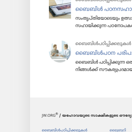
ബൈബിൾ പഠനസ​ഹാ​
സംതൃപ്‌തി​യോ​ടെ​യും ഉത്
സഹായി​ക്കു​ന്ന പഠനോ​പ​ക​ര
ബൈബിൾപ​ഠി​പ്പി​ക്ക​ലു​കൾ
ബൈബിൾപഠന പരിപാ​ടി​
ബൈബിൾ പഠിപ്പി​ക്കുന്ന ഒര
നിങ്ങൾക്ക്‌ സൗകര്യ​പ്ര​
®
JW.ORG
/ യഹോവയുടെ സാക്ഷികളുടെ ഔദ്യോ
ബൈബിൾപ​ഠി​പ്പി​ക്ക​ലു​കൾ
ലൈബ്രറി