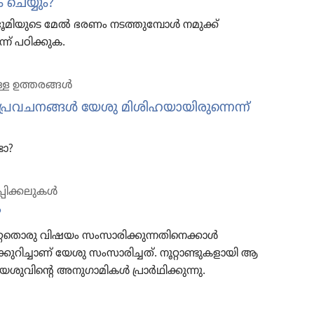
 ചെയ്യും?
 ഭൂമി​യു​ടെ മേൽ ഭരണം നടത്തു​മ്പോൾ നമുക്ക്‌
ന്ന്‌ പഠിക്കുക.
്ള ഉത്തരങ്ങൾ
്ള പ്രവച​നങ്ങൾ യേശു മിശി​ഹ​യാ​യി​രു​ന്നെന്ന്‌
ടോ?
പിക്കലുകൾ
?
മറ്റേ​തൊ​രു വിഷയം സംസാ​രി​ക്കു​ന്ന​തി​നെ​ക്കാൾ
​റി​ച്ചാണ്‌ യേശു സംസാ​രി​ച്ചത്‌. നൂറ്റാ​ണ്ടു​ക​ളാ​യി ആ
യേശു​വി​ന്റെ അനുഗാ​മി​കൾ പ്രാർഥി​ക്കു​ന്നു.