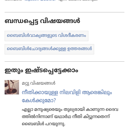
ബന്ധപ്പെട്ട വിഷയങ്ങൾ
ബൈബിൾവാ​ക്യ​ങ്ങ​ളു​ടെ വിശദീ​ക​രണം
ബൈബിൾചോ​ദ്യ​ങ്ങൾക്കുള്ള ഉത്തരങ്ങൾ
ഇതും ഇഷ്ടപ്പെട്ടേക്കാം
മറ്റു വിഷയങ്ങൾ
നീതി​ക്കാ​യുള്ള നിലവി​ളി ആരെങ്കി​ലും
കേൾക്കു​മോ?
എല്ലാ മനുഷ്യ​രെ​യും തുല്യ​രാ​യി കാണുന്ന ദൈവ​
ത്തിൽനി​ന്നാണ്‌ യഥാർഥ നീതി കിട്ടു​ന്ന​തെന്ന്‌
ബൈബിൾ പറയുന്നു.