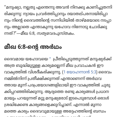
“മനുഷ്യാ, നല്ലതു എന്തെന്നു അവൻ നിനക്കു കാണി​ച്ചു​ത​ന്നി​
രി​ക്കു​ന്നു: ന്യായം പ്രവർത്തി​പ്പാ​നും ദയാത​ല്‌പ​ര​നാ​യി​രി​പ്പാ​
നും നിന്റെ ദൈവ​ത്തി​ന്റെ സന്നിധി​യിൽ താഴ്‌മ​യോ​ടെ നടപ്പാ​
നും അല്ലാതെ എന്താകു​ന്നു യഹോവ നിന്നോ​ടു ചോദി​ക്കു​
ന്നത്‌?”—മീഖ 6:8,
സത്യ​വേ​ദ​പു​സ്‌തകം.
മീഖ 6:8-ന്റെ അർഥം
a
ദൈവ​മായ യഹോവയെ
പ്രീതി​പ്പെ​ടു​ത്തു​ന്നത്‌ മനുഷ്യർക്ക്‌
അത്ര ബുദ്ധി​മു​ട്ടുള്ള കാര്യ​മ​ല്ലെന്ന്‌ മീഖ പ്രവാ​ചകൻ ഈ
വാക്യ​ത്തിൽ വിശദീ​ക​രി​ക്കു​ന്നു. (
1 യോഹ​ന്നാൻ 5:3
) ദൈവം
നമ്മിൽനിന്ന്‌ പ്രതീ​ക്ഷി​ക്കു​ന്നത്‌ എന്താ​ണെന്ന്‌ അർഥവ​
ത്തായ മൂന്ന്‌ പദപ്ര​യോ​ഗ​ങ്ങ​ളി​ലാ​യി ഈ വാക്യ​ത്തിൽ ചുരു​
ക്കി​പ്പ​റ​ഞ്ഞി​രി​ക്കു​ന്നു. ആദ്യത്തെ രണ്ടു കാര്യങ്ങൾ പ്രധാ​ന​
മാ​യും പറയു​ന്നത്‌ മറ്റു മനുഷ്യ​രോട്‌ ഇടപെ​ടു​മ്പോൾ ഒരാൾ
ശ്രദ്ധി​ക്കേണ്ട കാര്യ​ങ്ങ​ളെ​ക്കു​റി​ച്ചാണ്‌. എന്നാൽ മൂന്നാ​
മത്തെ കാര്യം ദൈവ​വു​മാ​യുള്ള അദ്ദേഹ​ത്തി​ന്റെ ബന്ധം