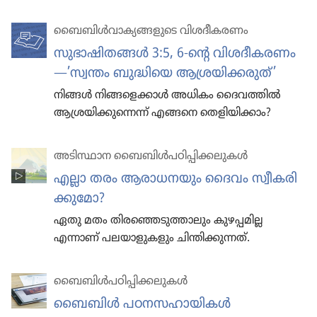
ബൈബിൾവാ​ക്യ​ങ്ങ​ളു​ടെ വിശദീ​ക​രണം
സുഭാ​ഷി​തങ്ങൾ 3:5, 6-ന്റെ വിശദീ​ക​രണം
—’സ്വന്തം ബുദ്ധിയെ ആശ്രയി​ക്ക​രുത്‌’
നിങ്ങൾ നിങ്ങ​ളെ​ക്കാൾ അധികം ദൈവ​ത്തിൽ
ആശ്രയി​ക്കു​ന്നെന്ന്‌ എങ്ങനെ തെളി​യി​ക്കാം?
അടിസ്ഥാന ബൈബിൾപഠിപ്പിക്കലുകൾ
എല്ലാ തരം ആരാധ​ന​യും ദൈവം സ്വീക​രി​
ക്കു​മോ?
ഏതു മതം തിര​ഞ്ഞെ​ടു​ത്താ​ലും കുഴപ്പ​മില്ല
എന്നാണ്‌ പലയാ​ളു​ക​ളും ചിന്തി​ക്കു​ന്നത്‌.
ബൈബിൾപ​ഠി​പ്പി​ക്ക​ലു​കൾ
ബൈബിൾ പഠനസ​ഹാ​യി​കൾ