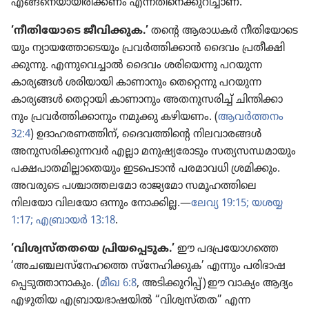
എങ്ങനെ​യാ​യി​രി​ക്കണം എന്നതി​നെ​ക്കു​റി​ച്ചാണ്‌.
‘നീതി​യോ​ടെ ജീവി​ക്കുക.’
തന്റെ ആരാധകർ നീതി​യോ​ടെ​
യും ന്യായ​ത്തോ​ടെ​യും പ്രവർത്തി​ക്കാൻ ദൈവം പ്രതീ​ക്ഷി​
ക്കു​ന്നു. എന്നു​വെ​ച്ചാൽ ദൈവം ശരി​യെന്നു പറയുന്ന
കാര്യങ്ങൾ ശരിയാ​യി കാണാ​നും തെറ്റെന്നു പറയുന്ന
കാര്യങ്ങൾ തെറ്റായി കാണാ​നും അതനു​സ​രിച്ച്‌ ചിന്തി​ക്കാ​
നും പ്രവർത്തി​ക്കാ​നും നമുക്കു കഴിയണം. (
ആവർത്തനം
32:4
) ഉദാഹ​ര​ണ​ത്തിന്‌, ദൈവ​ത്തി​ന്റെ നിലവാ​രങ്ങൾ
അനുസ​രി​ക്കു​ന്നവർ എല്ലാ മനുഷ്യ​രോ​ടും സത്യസ​ന്ധ​മാ​യും
പക്ഷപാ​ത​മി​ല്ലാ​തെ​യും ഇടപെ​ടാൻ പരമാ​വധി ശ്രമി​ക്കും.
അവരുടെ പശ്ചാത്ത​ല​മോ രാജ്യ​മോ സമൂഹ​ത്തി​ലെ
നിലയോ വിലയോ ഒന്നും നോക്കില്ല.—
ലേവ്യ 19:15;
യശയ്യ
1:17;
എബ്രായർ 13:18
.
‘വിശ്വ​സ്‌ത​തയെ പ്രിയ​പ്പെ​ടുക.’
ഈ പദപ്ര​യോ​ഗത്തെ
‘അചഞ്ചല​സ്‌നേ​ഹത്തെ സ്‌നേ​ഹി​ക്കുക’ എന്നും പരിഭാ​ഷ​
പ്പെ​ടു​ത്താ​നാ​കും. (
മീഖ 6:8
, അടിക്കു​റിപ്പ്‌) ഈ വാക്യം ആദ്യം
എഴുതിയ എബ്രാ​യ​ഭാ​ഷ​യിൽ “വിശ്വ​സ്‌തത” എന്ന