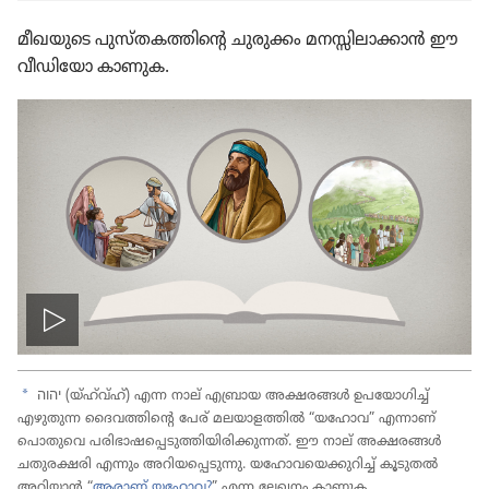
മീഖയു​ടെ പുസ്‌ത​ക​ത്തി​ന്റെ ചുരുക്കം മനസ്സി​ലാ​ക്കാൻ ഈ
വീഡി​യോ കാണുക.
വീഡിയോ
പ്ലേ
a
יהוה (യ്‌ഹ്‌വ്‌ഹ്‌) എന്ന നാല്‌ എബ്രായ അക്ഷരങ്ങൾ ഉപയോ​ഗിച്ച്‌
എഴുതുന്ന ദൈവ​ത്തി​ന്റെ പേര്‌ മലയാ​ള​ത്തിൽ “യഹോവ” എന്നാണ്‌
ചെയ്യുക
പൊതു​വെ പരിഭാ​ഷ​പ്പെ​ടു​ത്തി​യി​രി​ക്കു​ന്നത്‌. ഈ നാല്‌ അക്ഷരങ്ങൾ
ചതുര​ക്ഷരി എന്നും അറിയ​പ്പെ​ടു​ന്നു. യഹോ​വ​യെ​ക്കു​റിച്ച്‌ കൂടുതൽ
അറിയാൻ “
ആരാണ്‌ യഹോവ?
” എന്ന ലേഖനം കാണുക.