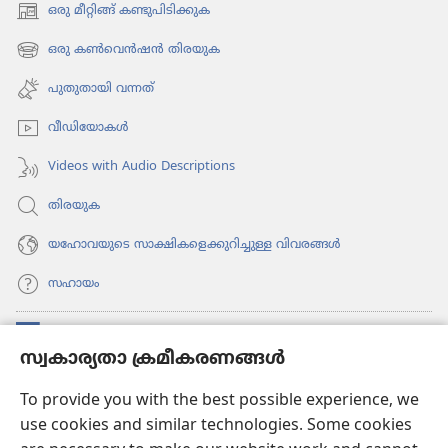
ഒരു മീറ്റിങ്ങ് കണ്ടുപിടിക്കുക
(പുതിയ
പേജ്
ഒരു കൺവെൻഷൻ തിരയുക
(പുതിയ
തുറക്കുക)
പേജ്
പുതുതായി വന്നത്‌
തുറക്കുക)
വീഡി​യോ​കൾ
Videos with Audio Descriptions
തിരയുക
യഹോവയുടെ സാക്ഷികളെക്കുറിച്ചുള്ള വിവരങ്ങൾ
സഹായം
സംഭാവനകൾ
(പുതിയ
സ്വകാര്യതാ ക്രമീകരണങ്ങൾ
പേജ്
തുറക്കുക)
വാച്ച്ടവര്‍ ഓണ്‍ലൈന്‍ ലൈബ്രറി
To provide you with the best possible experience, we
(പുതിയ
use cookies and similar technologies. Some cookies
പേജ്
JW ഹബ്ബ്
തുറക്കുക)