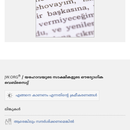
®
JW.ORG
/ യഹോവയുടെ സാക്ഷികളുടെ ഔദ്യോഗിക
വെബ്സൈറ്റ്
എങ്ങനെ കാണണം എന്നതിന്റെ ക്രമീകരണങ്ങൾ
ലിങ്കുകൾ
ആരെങ്കി​ലും സന്ദർശി​ക്ക​ണ​മെ​ങ്കിൽ