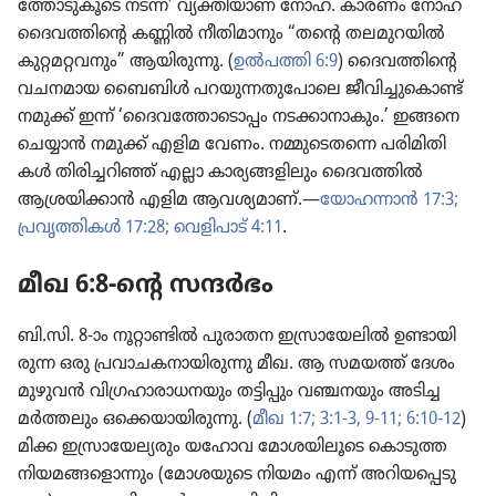
ത്തോ​ടു​കൂ​ടെ നടന്ന’ വ്യക്തി​യാണ്‌ നോഹ. കാരണം നോഹ
ദൈവ​ത്തി​ന്റെ കണ്ണിൽ നീതി​മാ​നും “തന്റെ തലമു​റ​യിൽ
കുറ്റമ​റ്റ​വ​നും” ആയിരു​ന്നു. (
ഉൽപത്തി 6:9
) ദൈവ​ത്തി​ന്റെ
വചനമായ ബൈബിൾ പറയു​ന്ന​തു​പോ​ലെ ജീവി​ച്ചു​കൊണ്ട്‌
നമുക്ക്‌ ഇന്ന്‌ ‘ദൈവ​ത്തോ​ടൊ​പ്പം നടക്കാ​നാ​കും.’ ഇങ്ങനെ
ചെയ്യാൻ നമുക്ക്‌ എളിമ വേണം. നമ്മു​ടെ​തന്നെ പരിമി​തി​
കൾ തിരി​ച്ച​റിഞ്ഞ്‌ എല്ലാ കാര്യ​ങ്ങ​ളി​ലും ദൈവ​ത്തിൽ
ആശ്രയി​ക്കാൻ എളിമ ആവശ്യ​മാണ്‌.—
യോഹ​ന്നാൻ 17:3;
പ്രവൃ​ത്തി​കൾ 17:28;
വെളി​പാട്‌ 4:11
.
മീഖ 6:8-ന്റെ സന്ദർഭം
ബി.സി. 8-ാം നൂറ്റാ​ണ്ടിൽ പുരാതന ഇസ്രാ​യേ​ലിൽ ഉണ്ടായി​
രുന്ന ഒരു പ്രവാ​ച​ക​നാ​യി​രു​ന്നു മീഖ. ആ സമയത്ത്‌ ദേശം
മുഴുവൻ വിഗ്ര​ഹാ​രാ​ധ​ന​യും തട്ടിപ്പും വഞ്ചനയും അടിച്ച​
മർത്ത​ലും ഒക്കെയാ​യി​രു​ന്നു. (
മീഖ 1:7;
3:1-3,
9-11;
6:10-12
)
മിക്ക ഇസ്രാ​യേ​ല്യ​രും യഹോവ മോശ​യി​ലൂ​ടെ കൊടുത്ത
നിയമ​ങ്ങ​ളൊ​ന്നും (മോശ​യു​ടെ നിയമം എന്ന്‌ അറിയ​പ്പെ​ടു​