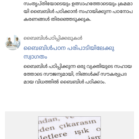
സംതൃപ്‌തി​യോ​ടെ​യും ഉത്സാഹ​ത്തോ​ടെ​യും ക്രമമാ​
യി ബൈബിൾ പഠിക്കാൻ സഹായി​ക്കു​ന്ന പഠനോ​പ​
ക​ര​ണ​ങ്ങൾ തിര​ഞ്ഞെ​ടു​ക്കു​ക.
ബൈബിൾപ​ഠി​പ്പി​ക്ക​ലു​കൾ
ബൈബിൾപഠന പരിപാ​ടി​യി​ലേക്കു
സ്വാഗതം
ബൈബിൾ പഠിപ്പി​ക്കുന്ന ഒരു വ്യക്തി​യു​ടെ സഹായ​
ത്തോ​ടെ സൗജന്യ​മാ​യി, നിങ്ങൾക്ക്‌ സൗകര്യ​പ്ര​ദ​
മായ വിധത്തിൽ ബൈബിൾ പഠിക്കാം.