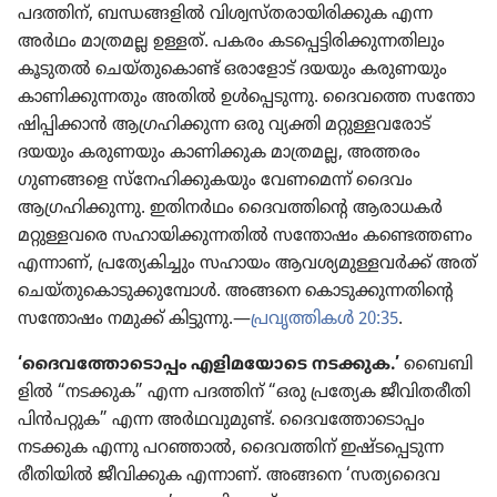
പദത്തിന്‌, ബന്ധങ്ങളിൽ വിശ്വ​സ്‌ത​രാ​യി​രി​ക്കുക എന്ന
അർഥം മാത്രമല്ല ഉള്ളത്‌. പകരം കടപ്പെ​ട്ടി​രി​ക്കു​ന്ന​തി​ലും
കൂടുതൽ ചെയ്‌തു​കൊണ്ട്‌ ഒരാ​ളോട്‌ ദയയും കരുണ​യും
കാണി​ക്കു​ന്ന​തും അതിൽ ഉൾപ്പെ​ടു​ന്നു. ദൈവത്തെ സന്തോ​
ഷി​പ്പി​ക്കാൻ ആഗ്രഹി​ക്കുന്ന ഒരു വ്യക്തി മറ്റുള്ള​വ​രോട്‌
ദയയും കരുണ​യും കാണി​ക്കുക മാത്രമല്ല, അത്തരം
ഗുണങ്ങളെ സ്‌നേ​ഹി​ക്കു​ക​യും വേണ​മെന്ന്‌ ദൈവം
ആഗ്രഹി​ക്കു​ന്നു. ഇതിനർഥം ദൈവ​ത്തി​ന്റെ ആരാധകർ
മറ്റുള്ള​വരെ സഹായി​ക്കു​ന്ന​തിൽ സന്തോഷം കണ്ടെത്തണം
എന്നാണ്‌, പ്രത്യേ​കി​ച്ചും സഹായം ആവശ്യ​മു​ള്ള​വർക്ക്‌ അത്‌
ചെയ്‌തു​കൊ​ടു​ക്കു​മ്പോൾ. അങ്ങനെ കൊടു​ക്കു​ന്ന​തി​ന്റെ
സന്തോഷം നമുക്ക്‌ കിട്ടുന്നു.—
പ്രവൃ​ത്തി​കൾ 20:35
.
‘ദൈവ​ത്തോ​ടൊ​പ്പം എളിമ​യോ​ടെ നടക്കുക.’
ബൈബി​
ളിൽ “നടക്കുക” എന്ന പദത്തിന്‌ “ഒരു പ്രത്യേക ജീവി​ത​രീ​തി
പിൻപ​റ്റുക” എന്ന അർഥവു​മുണ്ട്‌. ദൈവ​ത്തോ​ടൊ​പ്പം
നടക്കുക എന്നു പറഞ്ഞാൽ, ദൈവ​ത്തിന്‌ ഇഷ്ടപ്പെ​ടുന്ന
രീതി​യിൽ ജീവി​ക്കുക എന്നാണ്‌. അങ്ങനെ ‘സത്യ​ദൈ​വ​