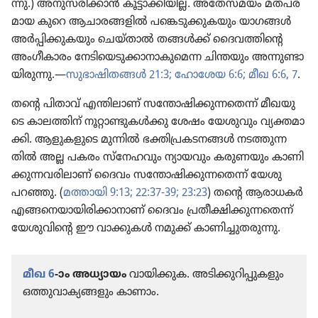
ന്നു.) അനുസ​രി​ക്കാൻ കൂട്ടാ​ക്കി​യില്ല. അതേസ​മയം മതപര​
മായ കുറെ ആചാര​ങ്ങ​ളിൽ പങ്കെടു​ക്കു​ക​യും യാഗങ്ങൾ
അർപ്പി​ക്കു​ക​യും ചെയ്‌താൽ തങ്ങൾക്ക്‌ ദൈവ​ത്തി​ന്റെ
അംഗീ​കാ​രം നേടി​യെ​ടു​ക്കാ​നാ​കു​മെന്ന ചിന്തയും അന്നുണ്ടാ​
യി​രു​ന്നു.—
സുഭാ​ഷി​തങ്ങൾ 21:3;
ഹോശേയ 6:6;
മീഖ 6:6, 7
.
തന്റെ പിതാവ്‌ എന്തിലാണ്‌ സന്തോ​ഷി​ക്കു​ന്ന​തെന്ന്‌ മീഖയു​
ടെ കാലത്തിന്‌ നൂറ്റാ​ണ്ടു​കൾക്കു ശേഷം യേശു​വും വ്യക്തമാ​
ക്കി. ആളുക​ളു​ടെ മുന്നിൽ ഭക്തി​പ്ര​ക​ട​നങ്ങൾ നടത്തു​ന്ന​
തിൽ അല്ല പകരം സ്‌നേ​ഹ​വും ന്യായ​വും കരുണ​യും കാണി​
ക്കു​ന്ന​വ​രി​ലാണ്‌ ദൈവം സന്തോ​ഷി​ക്കു​ന്ന​തെന്ന്‌ യേശു
പറഞ്ഞു. (
മത്തായി 9:13;
22:37-39;
23:23
) തന്റെ ആരാധകർ
എങ്ങനെ​യാ​യി​രി​ക്കാ​നാണ്‌ ദൈവം പ്രതീ​ക്ഷി​ക്കു​ന്ന​തെന്ന്‌
യേശു​വി​ന്റെ ഈ വാക്കുകൾ നമുക്ക്‌ കാണി​ച്ചു​ത​രു​ന്നു.
മീഖ 6
-ാം അധ്യായം
വായി​ക്കുക. അടിക്കു​റി​പ്പു​ക​ളും
ഒത്തുവാ​ക്യ​ങ്ങ​ളും കാണാം.