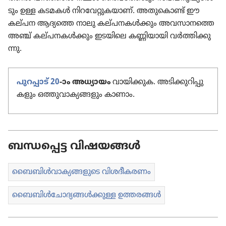
ടും ഉള്ള കടമകൾ നിറ​വേ​റ്റു​ക​യാണ്‌. അതു​കൊണ്ട്‌ ഈ
കല്‌പന ആദ്യത്തെ നാലു കല്‌പ​ന​കൾക്കും അവസാ​നത്തെ
അഞ്ച്‌ കല്‌പ​ന​കൾക്കും ഇടയിലെ കണ്ണിയാ​യി വർത്തി​ക്കു​
ന്നു.
പുറപ്പാട്‌ 20
-ാം അധ്യായം
വായി​ക്കുക. അടിക്കു​റി​പ്പു​
ക​ളും ഒത്തുവാ​ക്യ​ങ്ങ​ളും കാണാം.
ബന്ധപ്പെട്ട വിഷയങ്ങൾ
ബൈബിൾവാ​ക്യ​ങ്ങ​ളു​ടെ വിശദീ​ക​രണം
ബൈബിൾചോ​ദ്യ​ങ്ങൾക്കുള്ള ഉത്തരങ്ങൾ