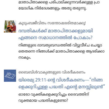
മാതാ​പി​താ​ക്കളെ പരിപാ​ലി​ക്കു​ന്ന​വർക്കുള്ള പ്രാ​
യോ​ഗിക നിർദേ​ശ​ങ്ങ​ളും അതു തരുന്നു.
കുടും​ബ​ജീ​വി​തം സന്തോ​ഷ​ഭ​രി​ത​മാ​ക്കൂ!
ദമ്പതി​കൾക്ക്‌ മാതാ​പി​താ​ക്ക​ളു​മാ​യി
എങ്ങനെ സമാധാ​ന​ത്തിൽ പോകാം?
നിങ്ങളു​ടെ ദാമ്പത്യ​ബ​ന്ധ​ത്തിൽ വിട്ടു​വീഴ്‌ച ചെയ്യാ​
തെ​തന്നെ നിങ്ങൾക്ക്‌ മാതാ​പി​താ​ക്കളെ ആദരി​ക്കാ​
നാ​കും
.
ബൈബിൾവാ​ക്യ​ങ്ങ​ളു​ടെ വിശദീ​ക​രണം
യിരെമ്യ 29:11-ന്റെ വിശദീ​ക​രണം​—“നിങ്ങ​
ളെ​ക്കു​റി​ച്ചുള്ള പദ്ധതി എന്റെ മനസ്സി​ലുണ്ട്‌”
ഓരോ വ്യക്തി​ക​ളെ​ക്കു​റി​ച്ചും ദൈവ​ത്തിന്‌
വ്യക്തമായ പദ്ധതി​ക​ളു​ണ്ടോ?