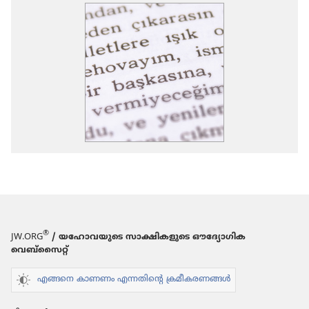
®
JW.ORG
/ യഹോവയുടെ സാക്ഷികളുടെ ഔദ്യോഗിക
വെബ്സൈറ്റ്
എങ്ങനെ കാണണം എന്നതിന്റെ ക്രമീകരണങ്ങൾ