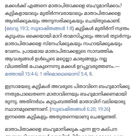
മക്കൾക്ക്‌ എങ്ങനെ മാതാ​പി​താ​ക്കളെ ബഹുമാ​നി​ക്കാം?
കുട്ടി​ക​ളാ​യാ​ലും മുതിർന്ന​വ​രാ​യാ​ലും മാതാ​പി​താ​ക്കളെ
ആദരി​ക്കു​ക​യും അനുസ​രി​ക്കു​ക​യും ചെയ്‌തു​കൊണ്ട്‌.
(
ലേവ്യ 19:3;
സുഭാ​ഷി​തങ്ങൾ 1:8
) കുട്ടികൾ മുതിർന്ന്‌ സ്വന്തം
കുടും​ബം ഒക്കെയാ​യി മാറി താമസി​ച്ചാ​ലും അവർ തുടർന്നും
മാതാ​പി​താ​ക്കളെ സ്‌നേ​ഹി​ക്കു​ക​യും സഹായി​ക്കു​ക​യും
വേണം. പ്രായ​മായ മാതാ​പി​താ​ക്ക​ളു​ടെ സാമ്പത്തിക
ആവശ്യങ്ങൾ ഉൾപ്പെടെ മറ്റെല്ലാ കാര്യ​ങ്ങ​ളും നല്ല
വിധത്തിൽ പോകു​ന്നെന്നു മക്കൾ ഉറപ്പു​വ​രു​ത്തണം.—
മത്തായി 15:4-6;
1 തിമൊ​ഥെ​യൊസ്‌ 5:4,
8
.
ഇസ്രാ​യേ​ല്യ കുട്ടികൾ അവരുടെ പിതാ​വി​നെ ബഹുമാ​നി​ക്കു​
ന്ന​തു​പോ​ലെ​തന്നെ
മാതാ​വി​നെ​യും
ബഹുമാ​നി​ക്ക​ണ​മാ​യി​
രു​ന്നു. അതിനർഥം കുടും​ബ​ത്തിൽ മാതാ​വിന്‌ വലി​യൊ​രു
സ്ഥാനമു​ണ്ടെ​ന്നാണ്‌. (
സുഭാ​ഷി​തങ്ങൾ 6:20;
19:26
)
ഇന്നത്തെ കുട്ടി​ക​ളും അതുത​ന്നെ​യാ​ണു ചെയ്യേ​ണ്ടത്‌.
മാതാ​പി​താ​ക്ക​ളെ ബഹുമാ​നി​ക്കുക എന്ന ഈ കല്‌പന