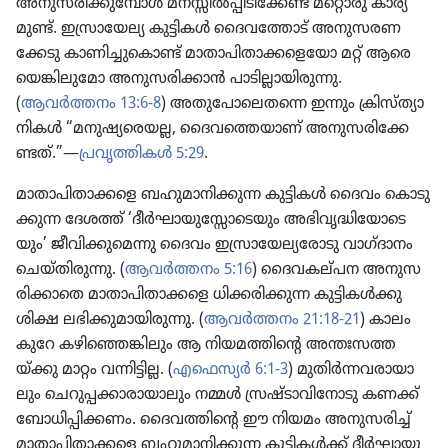
അനുസ​രി​ക്കു​മ്പോൾ മനസ്സിൽപ്പി​ടി​ക്കേണ്ട മറ്റൊരു കാര്യ​
മുണ്ട്‌. ഇസ്രാ​യേല്യ കുട്ടികൾ ദൈവ​ത്തോട്‌ അനുസ​ര​ണ​
ക്കേടു കാണി​ച്ചു​കൊണ്ട്‌ മാതാ​പി​താ​ക്ക​ളെ​യോ മറ്റ്‌ ആരെ​
യെ​ങ്കി​ലു​മോ അനുസ​രി​ക്കാൻ പാടി​ല്ലാ​യി​രു​ന്നു.
(
ആവർത്തനം 13:6-8
) അതു​പോ​ലെ​തന്നെ ഇന്നും ക്രിസ്‌ത്യാ​
നി​കൾ “മനുഷ്യ​രെയല്ല, ദൈവ​ത്തെ​യാണ്‌ അനുസ​രി​ക്കേ​
ണ്ടത്‌.”—
പ്രവൃ​ത്തി​കൾ 5:29
.
മാതാ​പി​താ​ക്ക​ളെ ബഹുമാ​നി​ക്കുന്ന കുട്ടികൾ ദൈവം കൊടു​
ക്കുന്ന ദേശത്ത്‌ ‘ദീർഘാ​യു​സ്സോ​ടെ​യും അഭിവൃ​ദ്ധി​യോ​ടെ​
യും’ ജീവി​ക്കു​മെന്നു ദൈവം ഇസ്രാ​യേ​ല്യ​രോ​ടു വാഗ്‌ദാ​നം
ചെയ്‌തി​രു​ന്നു. (
ആവർത്തനം 5:16
) ദൈവ​ക​ല്‌പന അനുസ​
രി​ക്കാ​തെ മാതാ​പി​താ​ക്കളെ ധിക്കരി​ക്കുന്ന കുട്ടി​കൾക്കു
ശിക്ഷ ലഭിക്കു​മാ​യി​രു​ന്നു. (
ആവർത്തനം 21:18-21
) കാലം
കുറേ കഴി​ഞ്ഞെ​ങ്കി​ലും ആ നിയമ​ത്തി​ന്റെ അന്തഃസ​ത്ത​
യ്‌ക്കു മാറ്റം വന്നിട്ടില്ല. (
എഫെസ്യർ 6:1-3
) മുതിർന്ന​വ​രാ​യാ​
ലും ചെറു​പ്പ​ക്കാ​രാ​യാ​ലും നമ്മൾ സ്രഷ്ടാ​വി​നോ​ടു കണക്ക്‌
ബോധി​പ്പി​ക്കണം. ദൈവ​ത്തി​ന്റെ ഈ നിയമം അനുസ​രിച്ച്‌
മാതാ​പി​താ​ക്കളെ ബഹുമാ​നി​ക്കുന്ന കുട്ടി​കൾക്ക്‌ ദീർഘാ​യു​