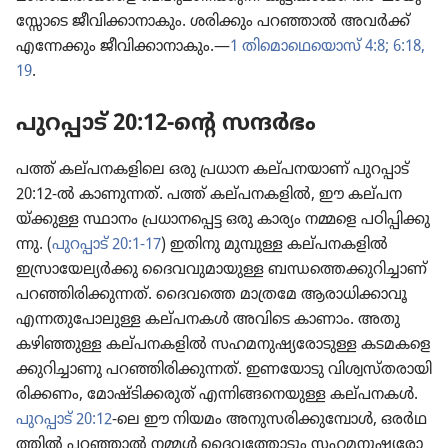
സ്സോ​ടെ ജീവി​ക്കാ​നാ​കും. ശരിക്കും പറഞ്ഞാൽ അവർക്ക്‌
എന്നേക്കും ജീവി​ക്കാ​നാ​കും.—
1 തിമൊ​ഥെ​യൊസ്‌ 4:8;
6:18,
19
.
പുറപ്പാട്‌ 20:12-ന്റെ സന്ദർഭം
പത്ത്‌ കല്‌പ​ന​ക​ളി​ലെ ഒരു പ്രധാന കല്‌പ​ന​യാണ്‌ പുറപ്പാട്‌
20:12-ൽ കാണു​ന്നത്‌. പത്ത്‌ കല്‌പ​ന​ക​ളിൽ, ഈ കല്‌പ​ന​
യ്‌ക്കുള്ള സ്ഥാനം പ്രധാ​ന​പ്പെട്ട ഒരു കാര്യം നമ്മളെ പഠിപ്പി​ക്കു​
ന്നു. (
പുറപ്പാട്‌ 20:1-17
) ഇതിനു മുമ്പുള്ള കല്‌പ​ന​ക​ളിൽ
ഇസ്രാ​യേ​ല്യർക്കു ദൈവ​വു​മാ​യുള്ള ബന്ധത്തെ​ക്കു​റി​ച്ചാണ്‌
പറഞ്ഞി​രി​ക്കു​ന്നത്‌. ദൈവത്തെ മാത്രമേ ആരാധി​ക്കാ​വൂ
എന്നതു​പോ​ലുള്ള കല്‌പ​നകൾ അവിടെ കാണാം. അതു
കഴിഞ്ഞുള്ള കല്‌പ​ന​ക​ളിൽ സഹമനു​ഷ്യ​രോ​ടുള്ള കടമക​ളെ​
ക്കു​റി​ച്ചാ​ണു പറഞ്ഞി​രി​ക്കു​ന്നത്‌. ഇണയോ​ടു വിശ്വ​സ്‌ത​രാ​യി​
രി​ക്കണം, മോഷ്ടി​ക്ക​രുത്‌ എന്നിങ്ങ​നെ​യുള്ള കല്‌പ​നകൾ.
പുറപ്പാട്‌ 20:12
-ലെ ഈ നിയമം അനുസ​രി​ക്കു​മ്പോൾ, ഒരർഥ​
ത്തിൽ പറഞ്ഞാൽ നമ്മൾ ദൈവ​ത്തോ​ടും സഹമനു​ഷ്യ​രോ​