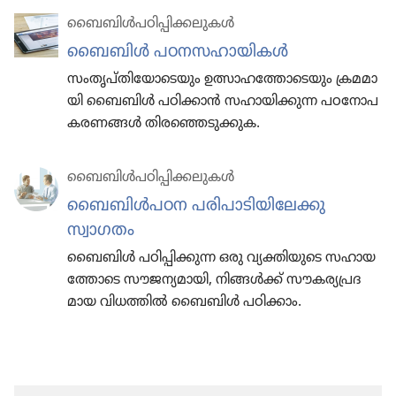
ബൈബിൾപ​ഠി​പ്പി​ക്ക​ലു​കൾ
ബൈബിൾ പഠനസ​ഹാ​യി​കൾ
സംതൃപ്‌തി​യോ​ടെ​യും ഉത്സാഹ​ത്തോ​ടെ​യും ക്രമമാ​
യി ബൈബിൾ പഠിക്കാൻ സഹായി​ക്കു​ന്ന പഠനോ​പ​
ക​ര​ണ​ങ്ങൾ തിര​ഞ്ഞെ​ടു​ക്കു​ക.
ബൈബിൾപ​ഠി​പ്പി​ക്ക​ലു​കൾ
ബൈബിൾപഠന പരിപാ​ടി​യി​ലേക്കു
സ്വാഗതം
ബൈബിൾ പഠിപ്പി​ക്കുന്ന ഒരു വ്യക്തി​യു​ടെ സഹായ​
ത്തോ​ടെ സൗജന്യ​മാ​യി, നിങ്ങൾക്ക്‌ സൗകര്യ​പ്ര​ദ​
മായ വിധത്തിൽ ബൈബിൾ പഠിക്കാം.