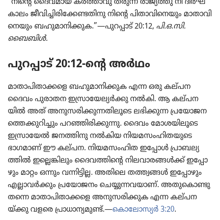
“നിന്റെ ദൈവ​മായ കർത്താവു തരുന്ന രാജ്യത്തു നീ ദീർഘ​
കാ​ലം ജീവി​ച്ചി​രി​ക്കേ​ണ്ട​തി​നു നിന്റെ പിതാ​വി​നെ​യും മാതാ​വി​
നെ​യും ബഹുമാ​നി​ക്കുക.”—പുറപ്പാട്‌ 20:12,
പി.ഒ.സി.
ബൈബിൾ.
പുറപ്പാട്‌ 20:12-ന്റെ അർഥം
മാതാ​പി​താ​ക്കളെ ബഹുമാ​നി​ക്കുക എന്ന ഒരു കല്‌പന
ദൈവം പുരാതന ഇസ്രാ​യേ​ല്യർക്കു നൽകി. ആ കല്‌പ​ന​
യിൽ അത്‌ അനുസ​രി​ക്കു​ന്ന​തി​ലൂ​ടെ ലഭിക്കുന്ന പ്രയോ​ജ​ന​
ത്തെ​ക്കു​റി​ച്ചും പറഞ്ഞി​രി​ക്കു​ന്നു. ദൈവം മോശ​യി​ലൂ​ടെ
ഇസ്രാ​യേൽ ജനത്തിനു നൽകിയ നിയമ​സം​ഹി​ത​യു​ടെ
ഭാഗമാണ്‌ ഈ കല്‌പന. നിയമ​സം​ഹിത ഇപ്പോൾ പ്രാബ​ല്യ​
ത്തിൽ ഇല്ലെങ്കി​ലും ദൈവ​ത്തി​ന്റെ നിലവാ​ര​ങ്ങൾക്ക്‌ ഇപ്പോ​
ഴും മാറ്റം ഒന്നും വന്നിട്ടില്ല. അതിലെ തത്ത്വങ്ങൾ ഇപ്പോ​ഴും
എല്ലാവർക്കും പ്രയോ​ജനം ചെയ്യു​ന്ന​വ​യാണ്‌. അതു​കൊ​ണ്ടു​
തന്നെ മാതാ​പി​താ​ക്കളെ അനുസ​രി​ക്കുക എന്ന കല്‌പ​ന​
യ്‌ക്കു വളരെ പ്രാധാ​ന്യ​മുണ്ട്‌.—
കൊ​ലോ​സ്യർ 3:20
.