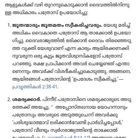
ആളുകൾക്ക്‌ വഴി തുറന്നു​കൊ​ടു​ക്കാൻ ദൈവ​ത്തിൽനി​ന്നു​
ള്ള അധികാ​രം പത്രോസ്‌ ഉപയോ​ഗി​ച്ചു:
ജൂതന്മാ​രും ജൂതമതം സ്വീക​രി​ച്ച​വ​രും.
യേശു മരിച്ച്‌
അധികം വൈകാ​തെ പത്രോസ്‌ ആ താക്കോൽ ഉപയോ​
ഗി​ച്ചു. ദൈവ​രാ​ജ്യ​ത്തിൽ ഭരിക്കാൻ ദൈവം തിര​ഞ്ഞെ​ടു​
ത്ത വ്യക്തി യേശു​വാണ്‌ എന്ന കാര്യം ആയിര​ക്ക​ണ​ക്കി​
നു​വ​രു​ന്ന ഒരു കൂട്ടം ജൂതവി​ശ്വാ​സി​ക​ളോട്‌ പത്രോസ്‌
പറഞ്ഞു. രക്ഷ പ്രാപി​ക്കാൻ അവർ ചെയ്യേ​ണ്ടത്‌ എന്താ​
ണെ​ന്നും അവർക്ക്‌ വിശദീ​ക​രി​ച്ചു​കൊ​ടു​ത്തു. അങ്ങനെ,
ആയിരങ്ങൾ പത്രോ​സി​ന്റെ ‘ഉപദേശം സ്വീക​രി​ച്ചു.’—
പ്രവൃ​ത്തി​കൾ 2:38-41
.
ശമര്യ​ക്കാർ.
പിന്നീട്‌ പത്രോ​സി​നെ ശമര്യ​ക്കാ​രു​ടെ അടു​
b
ത്തേക്ക്‌ അയച്ചു.
അപ്പോ​സ്‌ത​ല​നാ​യ യോഹ​ന്നാ​നും
പത്രോ​സും അവരുടെ അടുത്തു​ചെന്ന്‌ അവർക്കു
‘പരിശു​ദ്ധാ​ത്മാവ്‌ ലഭിക്കാൻവേ​ണ്ടി പ്രാർഥി​ച്ച​പ്പോൾ,’
പത്രോസ്‌ വീണ്ടും സ്വർഗ​രാ​ജ്യ​ത്തി​ന്റെ താക്കോൽ