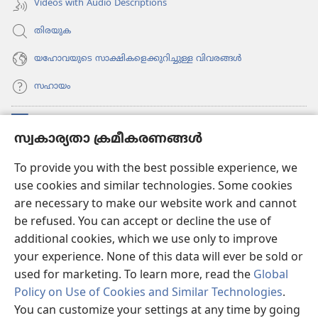
Videos with Audio Descriptions
തിരയുക
യഹോവയുടെ സാക്ഷികളെക്കുറിച്ചുള്ള വിവരങ്ങൾ
സഹായം
സംഭാവനകൾ
(പുതിയ
സ്വകാര്യതാ ക്രമീകരണങ്ങൾ
പേജ്
തുറക്കുക)
വാച്ച്ടവര്‍ ഓണ്‍ലൈന്‍ ലൈബ്രറി
To provide you with the best possible experience, we
(പുതിയ
use cookies and similar technologies. Some cookies
പേജ്
JW ഹബ്ബ്
തുറക്കുക)
are necessary to make our website work and cannot
(പുതിയ
be refused. You can accept or decline the use of
പേജ്
JW ലൈ​ബ്ര​റി
തുറക്കുക)
additional cookies, which we use only to improve
your experience. None of this data will ever be sold or
വാച്ച്‌ടവർ ലൈ​ബ്രറി
used for marketing. To learn more, read the
Global
Policy on Use of Cookies and Similar Technologies
.
You can customize your settings at any time by going