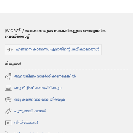
®
JW.ORG
/ യഹോവയുടെ സാക്ഷികളുടെ ഔദ്യോഗിക
വെബ്സൈറ്റ്
എങ്ങനെ കാണണം എന്നതിന്റെ ക്രമീകരണങ്ങൾ
ലിങ്കുകൾ
ആരെങ്കി​ലും സന്ദർശി​ക്ക​ണ​മെ​ങ്കിൽ
ഒരു മീറ്റിങ്ങ് കണ്ടുപിടിക്കുക
(പുതിയ
പേജ്
ഒരു കൺവെൻഷൻ തിരയുക
(പുതിയ
തുറക്കുക)
പേജ്
പുതുതായി വന്നത്‌
തുറക്കുക)
വീഡി​യോ​കൾ