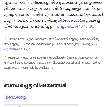
ച്ചു​കൊ​ണ്ടാണ്‌ സ്വർഗ​രാ​ജ്യ​ത്തി​ന്റെ താക്കോ​ലു​കൾ ഉപയോ​
ഗി​ക്കു​ന്ന​തെന്ന്‌ മറ്റുപല ബൈബിൾവാ​ക്യ​ങ്ങ​ളും കാണി​ച്ചു​ത​
രു​ന്നു. ഉദാഹ​ര​ണ​ത്തിന്‌, മൂന്നാ​മ​ത്തെ താക്കോൽ ഉപയോ​ഗി​
ക്കു​ന്ന സമയത്ത്‌ ദൈവ​ത്തി​ന്റെ നിർദേ​ശ​ങ്ങൾക്കു ചേർച്ച​
യിൽ അദ്ദേഹം പ്രവർത്തി​ച്ചു.—
പ്രവൃ​ത്തി​കൾ 10:19, 20
.
a
“താക്കോൽ” എന്ന പ്രയോ​ഗം അധികാ​ര​ത്തി​ന്റെ​യും ഉത്തരവാ​ദി​ത്വ​
ത്തി​ന്റെ​യും ചിഹ്നമാ​യി ബൈബിൾ ഉപയോ​ഗി​ക്കാ​റുണ്ട്‌.—
യശയ്യ 22:20-
22;
വെളി​പാട്‌ 3:7, 8
.
b
ശമര്യക്കാരുടെ മതം ജൂതന്മാ​രു​ടേ​തിൽനിന്ന്‌ വ്യത്യ​സ്‌ത​മാ​യി​രു​ന്നു.
എന്നാൽ മോശ​യി​ലൂ​ടെ കൊടുത്ത നിയമ​ത്തി​ലെ ചില രീതി​ക​ളും പഠിപ്പി​
ക്ക​ലു​ക​ളും അവർ പിൻപ​റ്റി​യി​രു​ന്നു.
ബന്ധപ്പെട്ട വിഷയങ്ങൾ
ദൈവ​രാ​ജ്യം​