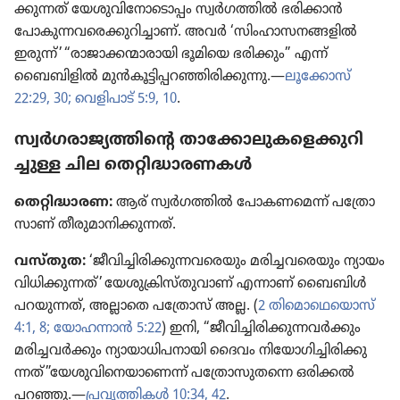
ക്കു​ന്നത്‌ യേശു​വി​നോ​ടൊ​പ്പം സ്വർഗ​ത്തിൽ ഭരിക്കാൻ
പോകു​ന്ന​വ​രെ​ക്കു​റി​ച്ചാണ്‌. അവർ ‘സിംഹാ​സ​ന​ങ്ങ​ളിൽ
ഇരുന്ന്‌’ “രാജാ​ക്ക​ന്മാ​രാ​യി ഭൂമിയെ ഭരിക്കും” എന്ന്‌
ബൈബി​ളിൽ മുൻകൂ​ട്ടി​പ്പ​റ​ഞ്ഞി​രി​ക്കു​ന്നു.—
ലൂക്കോസ്‌
22:29, 30;
വെളി​പാട്‌ 5:9, 10
.
സ്വർഗ​രാ​ജ്യ​ത്തി​ന്റെ താക്കോ​ലു​ക​ളെ​ക്കു​റി​
ച്ചുള്ള ചില തെറ്റി​ദ്ധാ​ര​ണ​കൾ
തെറ്റി​ദ്ധാ​രണ:
ആര്‌ സ്വർഗ​ത്തിൽ പോക​ണ​മെന്ന്‌ പത്രോ​
സാണ്‌ തീരു​മാ​നി​ക്കു​ന്നത്‌.
വസ്‌തുത:
‘ജീവി​ച്ചി​രി​ക്കു​ന്ന​വ​രെ​യും മരിച്ച​വ​രെ​യും ന്യായം
വിധി​ക്കു​ന്നത്‌’ യേശു​ക്രി​സ്‌തു​വാണ്‌ എന്നാണ്‌ ബൈബിൾ
പറയു​ന്നത്‌, അല്ലാതെ പത്രോസ്‌ അല്ല. (
2 തിമൊ​ഥെ​യൊസ്‌
4:1,
8;
യോഹ​ന്നാൻ 5:22
) ഇനി, “ജീവി​ച്ചി​രി​ക്കു​ന്ന​വർക്കും
മരിച്ച​വർക്കും ന്യായാ​ധി​പ​നാ​യി ദൈവം നിയോ​ഗി​ച്ചി​രി​ക്കു​
ന്നത്‌”യേശു​വി​നെ​യാ​ണെന്ന്‌ പത്രോ​സു​ത​ന്നെ ഒരിക്കൽ
പറഞ്ഞു.—
പ്രവൃ​ത്തി​കൾ 10:34,
42
.