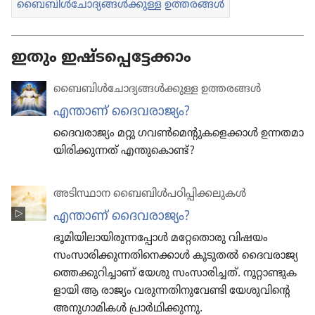
ബൈബിൾചോ​ദ്യ​ങ്ങൾക്കുള്ള ഉത്തരങ്ങൾ
ഇതും ഇഷ്ടപ്പെട്ടേക്കാം
ബൈബിൾചോ​ദ്യ​ങ്ങൾക്കുള്ള ഉത്തരങ്ങൾ
എന്താണ്‌ ദൈവ​രാ​ജ്യം?
ദൈവ​രാ​ജ്യം മറ്റു ഗവൺമെ​ന്റു​ക​ളെ​ക്കാൾ ഉന്നതമാ​
യി​രി​ക്കു​ന്നത്‌ എന്തു​കൊണ്ട്‌?
അടിസ്ഥാന ബൈബിൾപഠിപ്പിക്കലുകൾ
എന്താണ്‌ ദൈവ​രാ​ജ്യം?
ഭൂമി​യി​ലാ​യി​രു​ന്ന​പ്പോൾ മറ്റേ​തൊ​രു വിഷയം
സംസാ​രി​ക്കു​ന്ന​തി​നെ​ക്കാൾ കൂടുതൽ ദൈവ​രാ​ജ്യ​
ത്തെ​ക്കു​റി​ച്ചാണ്‌ യേശു സംസാ​രി​ച്ചത്‌. നൂറ്റാ​ണ്ടു​ക​
ളാ​യി ആ രാജ്യം വരുന്ന​തി​നു​വേ​ണ്ടി യേശു​വി​ന്റെ
അനുഗാ​മി​കൾ പ്രാർഥി​ക്കു​ന്നു.