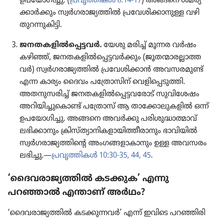
ഉപയോ​ഗി​ച്ചു. (
പ്രവൃത്തികൾ 8:14-17
) അങ്ങനെ ശമര്യ​
ക്കാർക്കും സ്വർഗ​രാ​ജ്യ​ത്തിൽ പ്രവേ​ശി​ക്കാ​നു​ള്ള വഴി
തുറന്നു​കി​ട്ടി.
ജനതക​ളിൽപ്പെ​ട്ട​വർ.
യേശു മരിച്ച്‌ മൂന്നര വർഷം
കഴിഞ്ഞ്‌, ജനതക​ളിൽപ്പെ​ട്ട​വർക്കും (ജൂതന്മാ​ര​ല്ലാ​ത്ത​
വർ) സ്വർഗ​രാ​ജ്യ​ത്തിൽ പ്രവേ​ശി​ക്കാൻ അവസര​മുണ്ട്‌
എന്ന കാര്യം ദൈവം പത്രോ​സിന്‌ വെളി​പ്പെ​ടു​ത്തി.
അതനു​സ​രിച്ച്‌ ജനതക​ളിൽപ്പെ​ട്ട​വ​രോട്‌ സുവി​ശേ​ഷം
അറിയി​ച്ചു​കൊണ്ട്‌ പത്രോസ്‌ ആ താക്കോ​ലു​ക​ളിൽ ഒന്ന്‌
ഉപയോ​ഗി​ച്ചു. അങ്ങനെ അവർക്കു പരിശു​ദ്ധാ​ത്മാവ്‌
ലഭിക്കാ​നും ക്രിസ്‌ത്യാ​നി​ക​ളാ​യി​ത്തീ​രാ​നും ഭാവി​യിൽ
സ്വർഗ​രാ​ജ്യ​ത്തി​ന്റെ അംഗങ്ങ​ളാ​കാ​നും ഉള്ള അവസരം
ലഭിച്ചു.—
പ്രവൃ​ത്തി​കൾ 10:30-35,
44, 45
.
‘ദൈവ​രാ​ജ്യ​ത്തിൽ കടക്കുക’ എന്നു
പറഞ്ഞാൽ എന്താണ്‌ അർഥം?
‘ദൈവ​രാ​ജ്യ​ത്തിൽ കടക്കു​ന്ന​വർ’ എന്ന്‌ ഇവിടെ പറഞ്ഞി​രി​