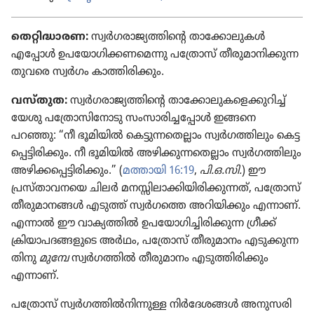
തെറ്റി​ദ്ധാ​രണ:
സ്വർഗ​രാ​ജ്യ​ത്തി​ന്റെ താക്കോ​ലു​കൾ
എപ്പോൾ ഉപയോ​ഗി​ക്ക​ണ​മെ​ന്നു പത്രോസ്‌ തീരു​മാ​നി​ക്കു​ന്ന​
തു​വരെ സ്വർഗം കാത്തി​രി​ക്കും.
വസ്‌തുത:
സ്വർഗ​രാ​ജ്യ​ത്തി​ന്റെ താക്കോ​ലു​ക​ളെ​ക്കു​റിച്ച്‌
യേശു പത്രോ​സി​നോ​ടു സംസാ​രി​ച്ച​പ്പോൾ ഇങ്ങനെ
പറഞ്ഞു: “നീ ഭൂമി​യിൽ കെട്ടു​ന്ന​തെ​ല്ലാം സ്വർഗ​ത്തി​ലും കെട്ട​
പ്പെ​ട്ടി​രി​ക്കും. നീ ഭൂമി​യിൽ അഴിക്കു​ന്ന​തെ​ല്ലാം സ്വർഗ​ത്തി​ലും
അഴിക്ക​പ്പെ​ട്ടി​രി​ക്കും.” (
മത്തായി 16:19
,
പി.ഒ.സി.
) ഈ
പ്രസ്‌താ​വ​ന​യെ ചിലർ മനസ്സി​ലാ​ക്കി​യി​രി​ക്കു​ന്നത്‌, പത്രോസ്‌
തീരു​മാ​ന​ങ്ങൾ എടുത്ത്‌ സ്വർഗത്തെ അറിയി​ക്കും എന്നാണ്‌.
എന്നാൽ ഈ വാക്യ​ത്തിൽ ഉപയോ​ഗി​ച്ചി​രി​ക്കു​ന്ന ഗ്രീക്ക്‌
ക്രിയാ​പ​ദ​ങ്ങ​ളു​ടെ അർഥം, പത്രോസ്‌ തീരു​മാ​നം എടുക്കു​ന്ന​
തി​നു
മുമ്പേ
സ്വർഗ​ത്തിൽ തീരു​മാ​നം എടുത്തി​രി​ക്കും
എന്നാണ്‌.
പത്രോസ്‌ സ്വർഗ​ത്തിൽനി​ന്നു​ള്ള നിർദേ​ശ​ങ്ങൾ അനുസ​രി​