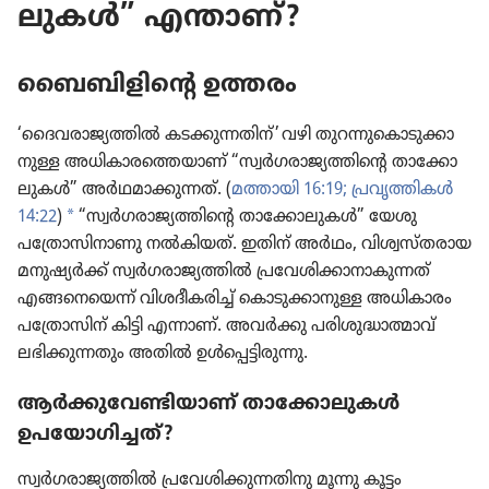
ലു​കൾ” എന്താണ്‌?
ബൈബി​ളി​ന്റെ ഉത്തരം
‘ദൈവ​രാ​ജ്യ​ത്തിൽ കടക്കു​ന്ന​തിന്‌’ വഴി തുറന്നു​കൊ​ടു​ക്കാ​
നുള്ള അധികാ​ര​ത്തെ​യാണ്‌ “സ്വർഗ​രാ​ജ്യ​ത്തി​ന്റെ താക്കോ​
ലു​കൾ” അർഥമാ​ക്കു​ന്നത്‌. (
മത്തായി 16:19;
പ്രവൃ​ത്തി​കൾ
a
14:22
)
“സ്വർഗ​രാ​ജ്യ​ത്തി​ന്റെ താക്കോ​ലു​കൾ” യേശു
പത്രോ​സി​നാ​ണു നൽകി​യത്‌. ഇതിന്‌ അർഥം, വിശ്വ​സ്‌ത​രാ​യ
മനുഷ്യർക്ക്‌ സ്വർഗ​രാ​ജ്യ​ത്തിൽ പ്രവേ​ശി​ക്കാ​നാ​കു​ന്നത്‌
എങ്ങനെ​യെന്ന്‌ വിശദീ​ക​രിച്ച്‌ കൊടു​ക്കാ​നു​ള്ള അധികാ​രം
പത്രോ​സിന്‌ കിട്ടി എന്നാണ്‌. അവർക്കു പരിശു​ദ്ധാ​ത്മാവ്‌
ലഭിക്കു​ന്ന​തും അതിൽ ഉൾപ്പെ​ട്ടി​രു​ന്നു.
ആർക്കു​വേ​ണ്ടി​യാണ്‌ താക്കോ​ലു​കൾ
ഉപയോ​ഗി​ച്ചത്‌?
സ്വർഗ​രാ​ജ്യ​ത്തിൽ പ്രവേ​ശി​ക്കു​ന്ന​തി​നു മൂന്നു കൂട്ടം