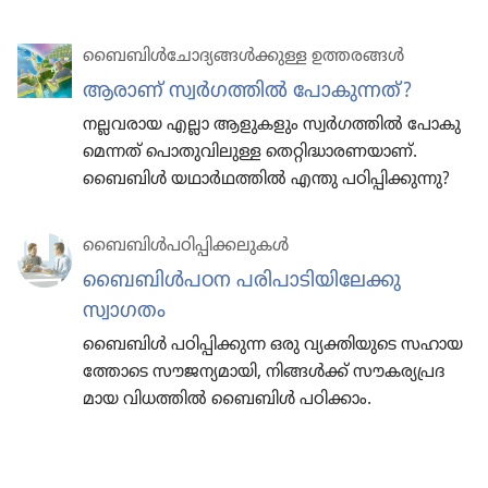
ബൈബിൾചോ​ദ്യ​ങ്ങൾക്കുള്ള ഉത്തരങ്ങൾ
ആരാണ്‌ സ്വർഗ​ത്തിൽ പോകുന്നത്‌?
നല്ലവരായ എല്ലാ ആളുക​ളും സ്വർഗ​ത്തിൽ പോകു​
മെ​ന്നത്‌ പൊതു​വി​ലു​ള്ള തെറ്റി​ദ്ധാ​ര​ണ​യാണ്‌.
ബൈബിൾ യഥാർഥ​ത്തിൽ എന്തു പഠിപ്പി​ക്കു​ന്നു?
ബൈബിൾപ​ഠി​പ്പി​ക്ക​ലു​കൾ
ബൈബിൾപഠന പരിപാ​ടി​യി​ലേക്കു
സ്വാഗതം
ബൈബിൾ പഠിപ്പി​ക്കുന്ന ഒരു വ്യക്തി​യു​ടെ സഹായ​
ത്തോ​ടെ സൗജന്യ​മാ​യി, നിങ്ങൾക്ക്‌ സൗകര്യ​പ്ര​ദ​
മായ വിധത്തിൽ ബൈബിൾ പഠിക്കാം.