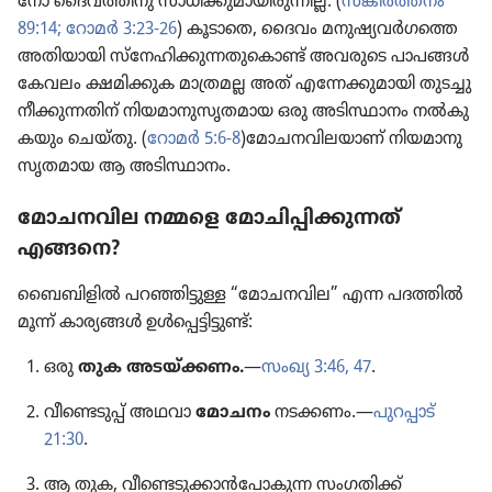
നോ ദൈവ​ത്തി​നു സാധി​ക്കു​മാ​യി​രു​ന്നില്ല. (
സങ്കീർത്തനം
89:14;
റോമർ 3:23-26
) കൂടാതെ, ദൈവം മനുഷ്യ​വർഗ​ത്തെ
അതിയാ​യി സ്‌നേ​ഹി​ക്കു​ന്ന​തു​കൊണ്ട്‌ അവരുടെ പാപങ്ങൾ
കേവലം ക്ഷമിക്കുക മാത്രമല്ല അത്‌ എന്നേക്കു​മാ​യി തുടച്ചു​
നീ​ക്കു​ന്ന​തിന്‌ നിയമാ​നു​സൃ​ത​മാ​യ ഒരു അടിസ്ഥാ​നം നൽകു​
ക​യും ചെയ്‌തു. (
റോമർ 5:6-8
)മോചനവില​യാണ്‌ നിയമാ​നു​
സൃ​ത​മാ​യ ആ അടിസ്ഥാ​നം.
മോചനവില നമ്മളെ മോചിപ്പിക്കുന്നത്‌
എങ്ങനെ?
ബൈബി​ളിൽ പറഞ്ഞി​ട്ടു​ള്ള “മോചനവില” എന്ന പദത്തിൽ
മൂന്ന്‌ കാര്യങ്ങൾ ഉൾപ്പെ​ട്ടി​ട്ടുണ്ട്‌:
ഒരു
തുക അടയ്‌ക്കണം.
—
സംഖ്യ 3:46, 47
.
വീണ്ടെടുപ്പ്‌ അഥവാ
മോചനം
നടക്കണം.—
പുറപ്പാട്‌
21:30
.
ആ തുക, വീണ്ടെ​ടു​ക്കാൻപോ​കുന്ന സംഗതിക്ക്‌