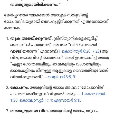
a
തത്തുല്യമായിരിക്കണം.
മേൽപ്പറഞ്ഞ ഘടകങ്ങൾ യേശു​ക്രിസ്‌തു​വിന്റെ
മോചനവിലയുമാ​യി ബന്ധപ്പെ​ട്ടി​രി​ക്കു​ന്നത്‌ എങ്ങനെ​യെന്ന്‌
കാണുക.
തുക അടയ്‌ക്കു​ന്നത്‌.
ക്രിസ്‌ത്യാ​നി​കളെക്കുറിച്ച്‌
ബൈബിൾ പറയുന്നത്‌, അവരെ “വില കൊടുത്ത്‌
വാങ്ങിയതാണ്‌” എന്നാണ്‌.(
1 കൊരി​ന്ത്യർ 6:20;
7:23
) ആ
വില, യേശു​വിന്റെ രക്തമാണ്‌. അത്‌ ഉപയോ​ഗിച്ച്‌ യേശു
“എല്ലാ ഗോ​ത്ര​ങ്ങ​ളി​ലും ഭാഷക​ളി​ലും വംശങ്ങ​ളി​ലും
ജനതക​ളി​ലും നിന്നു​ള്ള​ ആളുകളെ ദൈവ​ത്തിനുവേണ്ടി
വിലയ്‌ക്കു​വാ​ങ്ങി.”—
വെളി​പാട്‌ 5:8, 9
.
മോചനം.
യേശു​വിന്റെ യാഗം അഥവാ ‘മോചനവില’
പാപത്തിൽനിന്നുള്ള ‘വിടുതൽ’ തരും.—
1 കൊരി​ന്ത്യർ
1:30;
കൊ​ലോ​സ്യർ 1:14;
എബ്രായർ 9:15
.
തത്തുല്യ​മാ​യ വില.
യേശു​വിന്റെ യാഗം, ആദാം