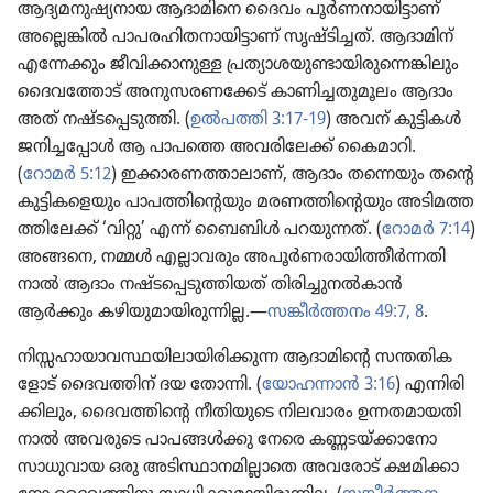
ആദ്യമ​നു​ഷ്യ​നാ​യ ആദാമി​നെ ദൈവം പൂർണ​നാ​യി​ട്ടാണ്‌
അല്ലെങ്കിൽ പാപര​ഹി​ത​നാ​യി​ട്ടാണ്‌ സൃഷ്ടി​ച്ചത്‌. ആദാമിന്‌
എന്നേക്കും ജീവി​ക്കാ​നു​ള്ള പ്രത്യാ​ശ​യു​ണ്ടാ​യി​രു​ന്നെ​ങ്കി​ലും
ദൈവ​ത്തോട്‌ അനുസ​ര​ണ​ക്കേട്‌ കാണി​ച്ച​തു​മൂ​ലം ആദാം
അത്‌ നഷ്ടപ്പെ​ടു​ത്തി. (
ഉൽപത്തി 3:17-19
) അവന്‌ കുട്ടികൾ
ജനിച്ച​പ്പോൾ ആ പാപത്തെ അവരി​ലേക്ക്‌ കൈമാ​റി.
(
റോമർ 5:12
) ഇക്കാര​ണ​ത്താ​ലാണ്‌, ആദാം തന്നെയും തന്റെ
കുട്ടി​ക​ളെ​യും പാപത്തിന്റെ​യും മരണത്തിന്റെ​യും അടിമ​ത്ത​
ത്തി​ലേക്ക്‌ ‘വിറ്റു’ എന്ന്‌ ബൈബിൾ പറയു​ന്നത്‌. (
റോമർ 7:14
)
അങ്ങനെ, നമ്മൾ എല്ലാവ​രും അപൂർണ​രാ​യി​ത്തീർന്ന​തി​
നാൽ ആദാം നഷ്ടപ്പെ​ടു​ത്തി​യത്‌ തിരി​ച്ചു​നൽകാൻ
ആർക്കും കഴിയു​മാ​യി​രു​ന്നി​ല്ല.—
സങ്കീർത്ത​നം 49:7, 8
.
നിസ്സഹാ​യാ​വ​സ്ഥ​യി​ലാ​യി​രി​ക്കുന്ന ആദാമി​ന്റെ സന്തതി​ക​
ളോട്‌ ദൈവ​ത്തിന്‌ ദയ തോന്നി. (
യോഹന്നാൻ 3:16
) എന്നിരി​
ക്കി​ലും, ദൈവ​ത്തിന്റെ നീതി​യു​ടെ നിലവാ​രം ഉന്നതമാ​യ​തി​
നാൽ അവരുടെ പാപങ്ങൾക്കു നേരെ കണ്ണടയ്‌ക്കാ​നോ
സാധു​വാ​യ ഒരു അടിസ്ഥാ​ന​മി​ല്ലാ​തെ അവരോട്‌ ക്ഷമിക്കാ​