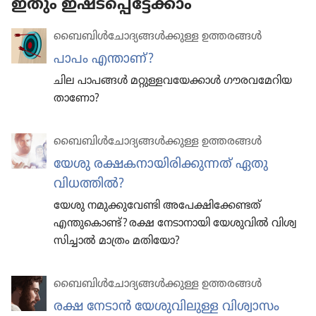
ഇതും ഇഷ്ടപ്പെട്ടേക്കാം
ബൈബിൾചോ​ദ്യ​ങ്ങൾക്കുള്ള ഉത്തരങ്ങൾ
പാപം എന്താണ്‌?
ചില പാപങ്ങൾ മറ്റുള്ള​വ​യേ​ക്കാൾ ഗൗരവ​മേ​റി​യ​
താ​ണോ?
ബൈബിൾചോ​ദ്യ​ങ്ങൾക്കുള്ള ഉത്തരങ്ങൾ
യേശു രക്ഷകനാ​യി​രി​ക്കു​ന്നത്‌ ഏതു
വിധത്തിൽ?
യേശു നമുക്കു​വേണ്ടി അപേക്ഷി​ക്കേ​ണ്ടത്‌
എന്തുകൊണ്ട്‌? രക്ഷ നേടാ​നാ​യി യേശു​വിൽ വിശ്വ​
സി​ച്ചാൽ മാത്രം മതിയോ?
ബൈബിൾചോ​ദ്യ​ങ്ങൾക്കുള്ള ഉത്തരങ്ങൾ
രക്ഷ നേടാൻ യേശുവിലുള്ള വിശ്വാസം