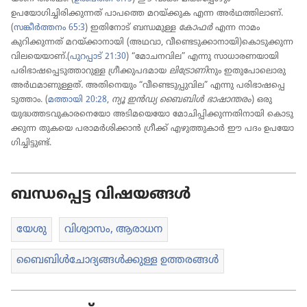
ഉപയോഗിച്ചിരിക്കുന്നത്‌ പാപത്തെ മറയ്‌ക്കു​ക എന്ന അർഥത്തിലാണ്‌.
(
സങ്കീർത്തനം 65:3
) ഇതി​നോട്‌ ബന്ധമുള്ള
കോഫർ
എന്ന നാമം
കുറിക്കുന്നത്‌ മറയ്‌ക്കാനായി (അഥവാ, വീണ്ടെടുക്കാനായി)കൊടുക്കുന്ന
വില​യെയാണ്‌.(
പുറപ്പാട്‌ 21:30
) “മോചനവില” എന്നു സാധാ​ര​ണ​യാ​യി
പരിഭാ​ഷ​പ്പെ​ടു​ത്താറുള്ള ഗ്രീക്കു​പ​ദ​മാ​യ
ലി​ട്രോ​ണി
നും ഇതുപോലൊരു
അർഥമാണുള്ളത്‌
.
അതിനെയും “വീണ്ടെ​ടു​പ്പു​വി​ല” എന്നു പരിഭാ​ഷ​പ്പെ​
ടുത്താം. (
മത്തായി 20:28
,
ന്യൂ ഇൻഡ്യ ബൈബിൾ ഭാഷാ​ന്ത​രം
) ഒരു
യുദ്ധത്ത​ട​വു​കാ​ര​നെ​യോ അടിമ​യെ​യോ മോചി​പ്പി​ക്കു​ന്ന​തി​നാ​യി കൊടു​
ക്കു​ന്ന തുകയെ പരാമർശി​ക്കാൻ ഗ്രീക്ക്‌ എഴുത്തു​കാർ ഈ പദം ഉപയോ​
ഗിച്ചിട്ടുണ്ട്‌.
ബന്ധപ്പെട്ട വിഷയങ്ങൾ
യേശു
വിശ്വാ​സം, ആരാധന
ബൈബിൾചോ​ദ്യ​ങ്ങൾക്കുള്ള ഉത്തരങ്ങൾ