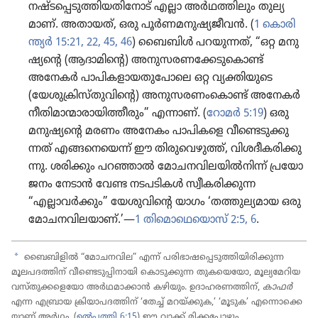
നഷ്ടപ്പെ​ടു​ത്തി​യ​തി​നോട്‌ എല്ലാ അർഥത്തി​ലും തുല്യ​
മാണ്‌. അതായത്‌, ഒരു പൂർണ​മ​നു​ഷ്യ​ജീ​വൻ. (
1 കൊരി​
ന്ത്യർ 15:21, 22,
45, 46
) ബൈബിൾ പറയു​ന്നത്‌, “ഒറ്റ മനു​
ഷ്യ​ന്റെ (ആദാമി​ന്റെ) അനുസ​ര​ണ​ക്കേ​ടുകൊണ്ട്‌
അനേകർ പാപികളായതുപോലെ ഒറ്റ വ്യക്തിയുടെ
(യേശു​ക്രിസ്‌തു​വിന്റെ) അനുസ​ര​ണംകൊണ്ട്‌ അനേകർ
നീതി​മാ​ന്മാ​രാ​യിത്തീരും” എന്നാണ്‌. (
റോമർ 5:19
) ഒരു
മനുഷ്യ​ന്റെ മരണം അനേകം പാപി​ക​ളെ വീണ്ടെ​ടു​ക്കു​
ന്നത്‌ എങ്ങനെ​യെന്ന്‌ ഈ തിരു​വെ​ഴുത്ത്‌, വിശദീ​ക​രി​ക്കു​
ന്നു. ശരിക്കും പറഞ്ഞാൽ മോചനവിലയിൽനിന്ന്‌ പ്രയോ​
ജ​നം നേടാൻ വേണ്ട നടപടി​കൾ സ്വീക​രി​ക്കു​ന്ന​
“എല്ലാവർക്കും” യേശു​വിന്റെ യാഗം ‘തത്തുല്യമായ ഒരു
മോചനവിലയാണ്‌.’—
1 തിമൊ​ഥെ​യൊസ്‌ 2:5, 6
.
a
ബൈബി​ളിൽ “മോചനവില” എന്ന്‌ പരിഭാ​ഷ​പ്പെ​ടു​ത്തി​യി​രി​ക്കുന്ന
മൂലപ​ദ​ത്തിന്‌ വീണ്ടെ​ടു​പ്പി​നാ​യി കൊടു​ക്കു​ന്ന തുക​യെ​യോ, മൂല്യ​മേ​റി​യ
വസ്‌തു​ക്ക​ളെ​യോ അർഥമാ​ക്കാൻ കഴിയും. ഉദാഹ​ര​ണ​ത്തിന്‌,
കാഫർ
എന്ന എബ്രായ ക്രിയാ​പ​ദ​ത്തിന്‌ ‘തേച്ച്‌ മറയ്‌ക്കു​ക,’ ‘മൂടുക’ എന്നൊ​ക്കെ​
യാണ്‌ അർഥം. (
ഉൽപത്തി 6:15
) ഈ വാക്ക്‌ മിക്കപ്പോഴും