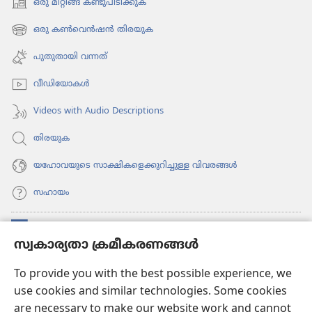
ഒരു മീറ്റിങ്ങ് കണ്ടുപിടിക്കുക
(പുതിയ
പേജ്
ഒരു കൺവെൻഷൻ തിരയുക
(പുതിയ
തുറക്കുക)
പേജ്
പുതുതായി വന്നത്‌
തുറക്കുക)
വീഡി​യോ​കൾ
Videos with Audio Descriptions
തിരയുക
യഹോവയുടെ സാക്ഷികളെക്കുറിച്ചുള്ള വിവരങ്ങൾ
സഹായം
സംഭാവനകൾ
(പുതിയ
സ്വകാര്യതാ ക്രമീകരണങ്ങൾ
പേജ്
തുറക്കുക)
വാച്ച്ടവര്‍ ഓണ്‍ലൈന്‍ ലൈബ്രറി
To provide you with the best possible experience, we
(പുതിയ
use cookies and similar technologies. Some cookies
പേജ്
JW ഹബ്ബ്
തുറക്കുക)
are necessary to make our website work and cannot
(പുതിയ