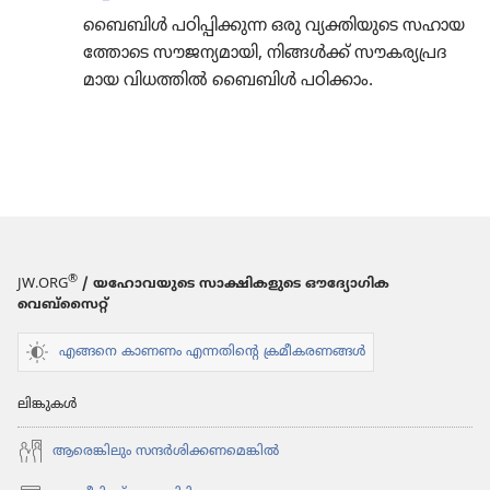
ബൈബിൾ പഠിപ്പി​ക്കുന്ന ഒരു വ്യക്തി​യു​ടെ സഹായ​
ത്തോ​ടെ സൗജന്യ​മാ​യി, നിങ്ങൾക്ക്‌ സൗകര്യ​പ്ര​ദ​
മായ വിധത്തിൽ ബൈബിൾ പഠിക്കാം.
®
JW.ORG
/ യഹോവയുടെ സാക്ഷികളുടെ ഔദ്യോഗിക
വെബ്സൈറ്റ്
എങ്ങനെ കാണണം എന്നതിന്റെ ക്രമീകരണങ്ങൾ
ലിങ്കുകൾ
ആരെങ്കി​ലും സന്ദർശി​ക്ക​ണ​മെ​ങ്കിൽ