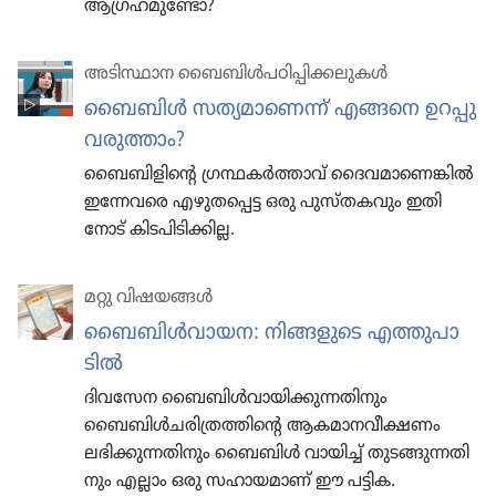
ആഗ്രഹമുണ്ടോ?
അടിസ്ഥാന ബൈബിൾപഠിപ്പിക്കലുകൾ
ബൈബിൾ സത്യമാ​ണെന്ന്‌ എങ്ങനെ ഉറപ്പു
വരുത്താം?
ബൈബി​ളി​ന്റെ ഗ്രന്ഥകർത്താവ്‌ ദൈവ​മാ​ണെ​ങ്കിൽ
ഇന്നേവരെ എഴുത​പ്പെട്ട ഒരു പുസ്‌ത​ക​വും ഇതി​
നോട്‌ കിടപി​ടി​ക്കി​ല്ല.
മറ്റു വിഷയങ്ങൾ
ബൈബിൾവാ​യന: നിങ്ങളു​ടെ എത്തുപാ​
ടിൽ
ദിവസേന ബൈബിൾവാ​യി​ക്കു​ന്ന​തി​നും
ബൈബിൾച​രി​ത്ര​ത്തി​ന്റെ ആകമാ​ന​വീ​ക്ഷണം
ലഭിക്കു​ന്ന​തി​നും ബൈബിൾ വായിച്ച്‌ തുടങ്ങു​ന്ന​തി​
നും എല്ലാം ഒരു സഹായ​മാണ്‌ ഈ പട്ടിക.