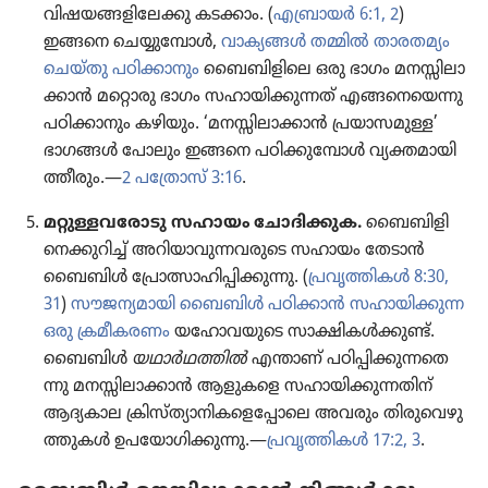
വിഷയ​ങ്ങ​ളി​ലേ​ക്കു കടക്കാം. (
എബ്രായർ 6:1, 2
)
ഇങ്ങനെ ചെയ്യു​മ്പോൾ,
വാക്യങ്ങൾ തമ്മിൽ താരത​മ്യം
ചെയ്‌തു പഠിക്കാ​നും
ബൈബി​ളി​ലെ ഒരു ഭാഗം മനസ്സി​ലാ​
ക്കാൻ മറ്റൊരു ഭാഗം സഹായി​ക്കു​ന്നത്‌ എങ്ങനെ​യെ​ന്നു
പഠിക്കാ​നും കഴിയും. ‘മനസ്സി​ലാ​ക്കാൻ പ്രയാ​സ​മു​ള്ള’
ഭാഗങ്ങൾ പോലും ഇങ്ങനെ പഠിക്കു​മ്പോൾ വ്യക്തമാ​യി​
ത്തീ​രും.—
2 പത്രോസ്‌ 3:16
.
മറ്റുള്ളവരോടു സഹായം ചോദി​ക്കു​ക.
ബൈബി​ളി​
നെ​ക്കു​റിച്ച്‌ അറിയാ​വു​ന്ന​വ​രു​ടെ സഹായം തേടാൻ
ബൈബിൾ പ്രോ​ത്സാ​ഹി​പ്പി​ക്കു​ന്നു. (
പ്രവൃത്തികൾ 8:30,
31
)
സൗജന്യ​മാ​യി ബൈബിൾ പഠിക്കാൻ സഹായി​ക്കു​ന്ന
ഒരു ക്രമീ​ക​ര​ണം
യഹോ​വ​യു​ടെ സാക്ഷി​കൾക്കുണ്ട്‌.
ബൈബിൾ
യഥാർഥ​ത്തിൽ
എന്താണ്‌ പഠിപ്പി​ക്കു​ന്ന​തെ​
ന്നു മനസ്സി​ലാ​ക്കാൻ ആളുകളെ സഹായി​ക്കു​ന്ന​തിന്‌
ആദ്യകാല ക്രിസ്‌ത്യാ​നി​ക​ളെ​പ്പോ​ലെ അവരും തിരു​വെ​ഴു​
ത്തു​കൾ ഉപയോ​ഗി​ക്കു​ന്നു.—
പ്രവൃ​ത്തി​കൾ 17:2, 3
.