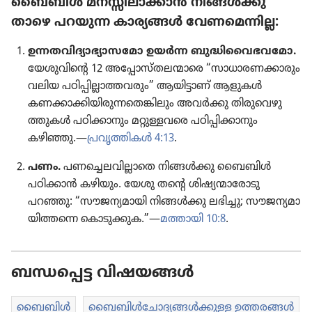
ബൈബിൾ മനസ്സി​ലാ​ക്കാൻ നിങ്ങൾക്കു
താഴെ പറയുന്ന കാര്യങ്ങൾ വേണ​മെ​ന്നി​ല്ല:
ഉന്നതവിദ്യാഭ്യാസമോ ഉയർന്ന ബുദ്ധി​വൈ​ഭ​വ​മോ.
യേശു​വി​ന്റെ 12 അപ്പോ​സ്‌ത​ല​ന്മാ​രെ “സാധാ​ര​ണ​ക്കാ​രും
വലിയ പഠിപ്പി​ല്ലാ​ത്ത​വ​രും” ആയിട്ടാണ്‌ ആളുകൾ
കണക്കാ​ക്കി​യി​രു​ന്ന​തെ​ങ്കി​ലും അവർക്കു തിരു​വെ​ഴു​
ത്തു​കൾ പഠിക്കാ​നും മറ്റുള്ള​വ​രെ പഠിപ്പി​ക്കാ​നും
കഴിഞ്ഞു.—
പ്രവൃ​ത്തി​കൾ 4:13
.
പണം.
പണച്ചെ​ല​വി​ല്ലാ​തെ നിങ്ങൾക്കു ബൈബിൾ
പഠിക്കാൻ കഴിയും. യേശു തന്റെ ശിഷ്യ​ന്മാ​രോ​ടു
പറഞ്ഞു: “സൗജന്യ​മാ​യി നിങ്ങൾക്കു ലഭിച്ചു; സൗജന്യ​മാ​
യി​ത്ത​ന്നെ കൊടുക്കുക.”—
മത്തായി 10:8
.
ബന്ധപ്പെട്ട വിഷയങ്ങൾ
ബൈബിൾ
ബൈബിൾചോ​ദ്യ​ങ്ങൾക്കുള്ള ഉത്തരങ്ങൾ