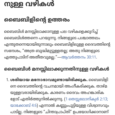
നു​ള്ള വഴികൾ
ബൈബി​ളി​ന്റെ ഉത്തരം
ബൈബിൾ മനസ്സി​ലാ​ക്കാ​നു​ള്ള പല വഴിക​ളെ​ക്കു​റിച്ച്‌
ബൈബിൾത്ത​ന്നെ പറയുന്നു. നിങ്ങളു​ടെ പശ്ചാത്തലം
എന്തുത​ന്നെ​യാ​യി​രു​ന്നാ​ലും ബൈബി​ളി​ലു​ള്ള ദൈവ​ത്തി​ന്റെ
സന്ദേശം, “അത്ര ബുദ്ധി​മു​ട്ടു​ള്ള​തല്ല; അതു നിങ്ങളു​ടെ
എത്തുപാ​ടിന്‌ അതീത​വു​മല്ല.”—
ആവർത്തനം 30:11
.
ബൈബിൾ മനസ്സി​ലാ​ക്കു​ന്ന​തി​നു​ള്ള വഴികൾ
ശരിയായ മനോ​ഭാ​വ​മു​ണ്ടാ​യി​രി​ക്കുക.
ബൈബി​ളി​
നെ ദൈവ​ത്തി​ന്റെ വചനമാ​യി അംഗീ​ക​രി​ക്കു​ക. താഴ്‌മ​
യു​ള്ള​വ​രാ​യി​രി​ക്കുക. കാരണം ദൈവം അഹങ്കാ​രി​ക​
ളോട്‌ എതിർത്തു​നിൽക്കു​ന്നു. (
1 തെസ്സ​ലോ​നി​ക്യർ 2:13;
യാക്കോബ്‌ 4:6
) എന്നാൽ കണ്ണും​പൂ​ട്ടി​യു​ള്ള വിശ്വാ​സ​വും
പാടില്ല. നിങ്ങളു​ടെ “ചിന്താ​പ്രാ​പ്‌തി” ഉപയോ​ഗി​ക്കാ​നാണ്‌