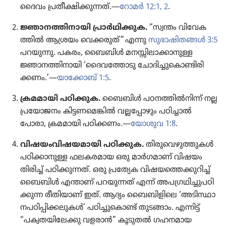
ദൈവം പ്രതീ​ക്ഷി​ക്കു​ന്നത്‌.—
റോമർ 12:1, 2
.
ജ്ഞാനത്തിനായി പ്രാർഥി​ക്കു​ക.
“സ്വന്തം വിവേ​ക​
ത്തിൽ ആശ്രയം വെക്കരുത്‌” എന്നു
സുഭാ​ഷി​ത​ങ്ങൾ 3:5
പറയുന്നു. പകരം, ബൈബിൾ മനസ്സി​ലാ​ക്കാ​നു​ള്ള
ജ്ഞാനത്തി​നാ​യി ‘ദൈവ​ത്തോ​ടു ചോദി​ച്ചു​കൊ​ണ്ടി​രി​
ക്കണം.’—
യാക്കോബ്‌ 1:5
.
ക്രമമായി പഠിക്കുക.
ബൈബിൾ പഠനത്തിൽനിന്ന്‌ നല്ല
പ്രയോ​ജ​നം കിട്ടണ​മെ​ങ്കിൽ വല്ലപ്പോ​ഴും പഠിച്ചാൽ
പോരാ, ക്രമമാ​യി പഠിക്കണം.—
യോശുവ 1:8
.
വിഷയംവിഷയമായി പഠിക്കുക.
തിരു​വെ​ഴു​ത്തു​കൾ
പഠിക്കാ​നു​ള്ള ഫലകര​മാ​യ ഒരു മാർഗ​മാണ്‌ വിഷയം
തിരിച്ച്‌ പഠിക്കു​ന്നത്‌. ഒരു പ്രത്യേക വിഷയ​ത്തെ​ക്കു​റിച്ച്‌
ബൈബിൾ എന്താണ്‌ പറയു​ന്നത്‌ എന്ന്‌ അപഗ്ര​ഥി​ച്ചു​പ​ഠി​
ക്കു​ന്ന രീതി​യാണ്‌ ഇത്‌. ആദ്യം ബൈബി​ളി​ലെ ‘അടിസ്ഥാ​
ന​പ​ഠി​പ്പി​ക്ക​ലു​കൾ’ പഠിച്ചു​കൊണ്ട്‌ തുടങ്ങാം. എന്നിട്ട്‌
“പക്വത​യി​ലേ​ക്കു വളരാൻ” കൂടുതൽ ഗഹനമായ