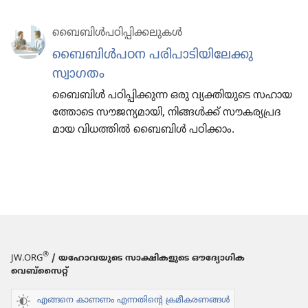
ബൈബിൾപ​ഠി​പ്പി​ക്ക​ലു​കൾ
ബൈബിൾപഠന പരിപാ​ടി​യി​ലേക്കു
സ്വാഗതം
ബൈബിൾ പഠിപ്പി​ക്കുന്ന ഒരു വ്യക്തി​യു​ടെ സഹായ​
ത്തോ​ടെ സൗജന്യ​മാ​യി, നിങ്ങൾക്ക്‌ സൗകര്യ​പ്ര​ദ​
മായ വിധത്തിൽ ബൈബിൾ പഠിക്കാം.
®
JW.ORG
/ യഹോവയുടെ സാക്ഷികളുടെ ഔദ്യോഗിക
വെബ്സൈറ്റ്
എങ്ങനെ കാണണം എന്നതിന്റെ ക്രമീകരണങ്ങൾ