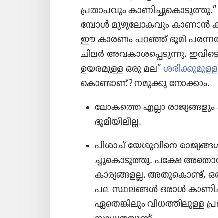
പ്രതാ​പ​വും കാണി​ച്ചു​കൊ​ടു​ത്തു.” 
മ്പോൾ മുഴു​ലോ​ക​വും കാണാൻ കഴിയ
ഈ കാരണം പറഞ്ഞ്‌ ഭൂമി പരന്നതാ​
ചിലർ അവകാ​ശ​പ്പെ​ടു​ന്നു. ഇവി
ഉയരമുള്ള ഒരു മല”
ശരിക്കു​മുള്
കൊ​ണ്ടാണ്‌? നമുക്കു നോക്കാം.
ലോകത്തെ എല്ലാ രാജ്യ​ങ്ങ​ളും
ഭൂമി​യി​ലില്ല.
പിശാച്‌ യേശു​വി​നെ രാജ്യങ്ങ
ച്ചു​കൊ​ടു​ത്തു. പക്ഷേ അതൊ​ന
കാര്യ​ങ്ങളല്ല. അതു​കൊണ്ട്‌, ഒ
പല സ്ഥലങ്ങൾ ഒരാൾ കാണി​ച്ചു​
ഏതെങ്കി​ലും വിധത്തി​ലുള്ള പ്