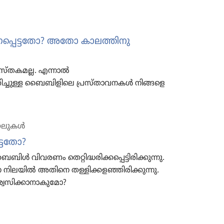
െട്ടതോ? അതോ കാലത്തിനു
്‌തകമല്ല. എന്നാൽ
ുറിച്ചുള്ള ബൈബിളിലെ പ്രസ്‌താവനകൾ നിങ്ങളെ
ക​ലു​കൾ
ട്ട​തോ?
ബൈബിൾ വിവരണം തെറ്റി​ദ്ധ​രി​ക്ക​പ്പെ​ട്ടി​രി​ക്കു​ന്നു.
ന നിലയിൽ അതിനെ തള്ളിക്ക​ള​ഞ്ഞി​രി​ക്കു​ന്നു.
സി​ക്കാ​നാ​കു​മോ?