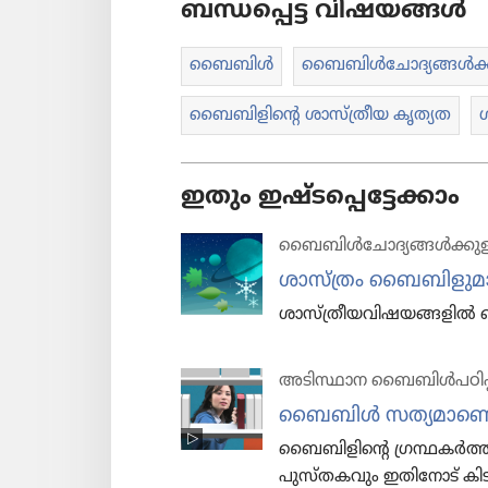
ബന്ധപ്പെട്ട വിഷയങ്ങൾ
ബൈബിൾ
ബൈബിൾചോ​ദ്യ​ങ്ങൾക്ക
ബൈബി​ളി​ന്റെ ശാസ്‌ത്രീ​യ കൃത്യത
ശ
ഇതും ഇഷ്ടപ്പെട്ടേക്കാം
ബൈബിൾചോ​ദ്യ​ങ്ങൾക്കുള
ശാസ്‌ത്രം ബൈബി​ളു​മാ
ശാസ്‌ത്രീ​യ​വി​ഷ​യ​ങ്ങ​ളിൽ 
അടിസ്ഥാന ബൈബിൾപഠിപ്
ബൈബിൾ സത്യമാ​ണെന്ന
ബൈബി​ളി​ന്റെ ഗ്രന്ഥകർത്ത
പുസ്‌ത​ക​വും ഇതി​നോട്‌ കിടപി​