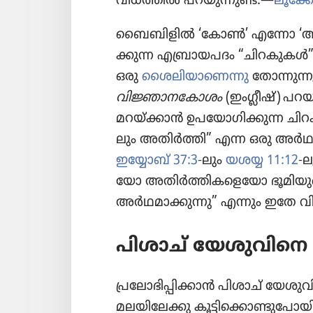
വിധത്തിൽ പറയു​ന്നുണ്ട്‌.—
ലൂക്കോ
ബൈബി​ളിൽ ‘കോൺ’ എന്നോ ‘അതിരു​
ക്കുന്ന എബ്രാ​യ​പദം “ചിറകു​കൾ”
ഒരു
ശൈലി​യാ​ണെന്നു
തോന്നു​ന്ന
വിജ്ഞാ​ന​കോ​ശം
(ഇംഗ്ലീഷ്‌) പറയു
മറയ്‌ക്കാൻ ഉപയോ​ഗി​ക്കുന്ന ചിറക
ലും അതിർത്തി” എന്ന ഒരു അർഥം
ഇയ്യോബ്‌ 37:3
-ലും
യശയ്യ 11:12
-ല
യോ അതിർത്തി​ക​ളെ​യോ ഭൂമി​യു​ട
അർഥമാ​ക്കു​ന്നു” എന്നും ഇതേ വ
പിശാച്‌ യേശു​വി​നെ പ
പ്രലോ​ഭി​പ്പി​ക്കാൻ പിശാച്‌ യേശ
മലയി​ലേക്കു കൂട്ടി​ക്കൊ​ണ്ടു​പ