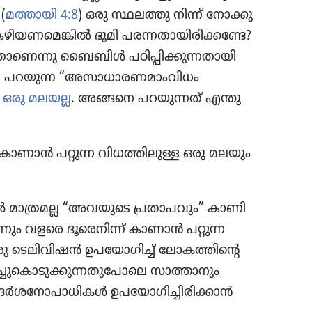
(
മത്തായി 4:8
) ഒരു സ്ഥലത്തു നിന്ന്‌ നോക്കു​
​ണ​മെ​ങ്കിൽ ഭൂമി പരന്നതാ​യി​രി​ക്കണ്ടേ?
ണെന്നു ബൈബിൾ പഠിപ്പി​ക്കു​ന്ന​താ​യി
ടെ പറയുന്ന “അസാധാ​ര​ണ​മാം​വി​ധം
ള ഒരു മലയല്ല
. അങ്ങനെ പറയു​ന്നത്‌ എന്തു​
 കാണാൻ പറ്റുന്ന വിധത്തി​ലുള്ള ഒരു മലയും
ൾ മാത്രമല്ല “അവയുടെ പ്രതാ​പ​വും” കാണി​
്നും വളരെ ദൂരെ​നിന്ന്‌ കാണാൻ പറ്റുന്ന
രു ടെലി​വി​ഷൻ ഉപയോ​ഗിച്ച്‌ ലോക​ത്തി​ന്റെ
കൊ​ടു​ക്കു​ന്ന​തു​പോ​ലെ സാത്താ​നും
രദർശ​നോ​പാ​ധി​കൾ ഉപയോ​ഗി​ച്ചി​രി​ക്കാൻ