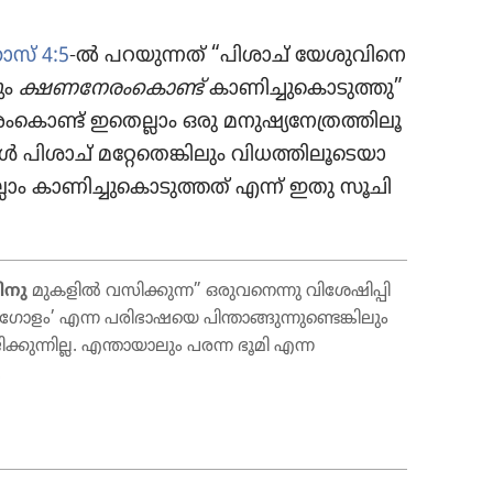
സ്‌ 4:5
-ൽ പറയു​ന്നത്‌ “പിശാച്‌ യേശു​വി​നെ
ളും
ക്ഷണനേ​രം​കൊണ്ട്‌
കാണി​ച്ചു​കൊ​ടു​ത്തു”
ൊണ്ട്‌ ഇതെല്ലാം ഒരു മനുഷ്യ​നേ​ത്ര​ത്തി​ലൂ​
ശാച്‌ മറ്റേ​തെ​ങ്കി​ലും വിധത്തി​ലൂ​ടെ​യാ​
ലാം കാണി​ച്ചു​കൊ​ടു​ത്തത്‌ എന്ന്‌ ഇതു സൂചി​
ി​നു
മുകളിൽ വസിക്കുന്ന” ഒരുവ​നെന്നു വിശേ​ഷി​പ്പി​
​ളം’ എന്ന പരിഭാ​ഷയെ പിന്താ​ങ്ങു​ന്നു​ണ്ടെ​ങ്കി​ലും
്കു​ന്നില്ല. എന്തായാ​ലും പരന്ന ഭൂമി എന്ന
.