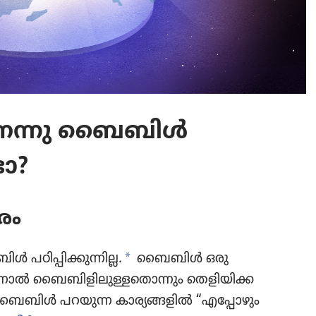
​ണെന്നു ബൈബിൾ
ടോ?
രം
a
പഠിപ്പി​ക്കു​ന്നില്ല.
ബൈബിൾ ഒരു
്നാൽ ബൈബി​ളി​ലു​ള്ള​തൊ​ന്നും തെളി​യി​ക്ക​
ല്ല. ബൈബിൾ പറയുന്ന കാര്യ​ങ്ങ​ളിൽ “എപ്പോ​ഴും