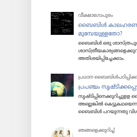
വീക്ഷാഗോപുരം
ബൈബിൾ കാലഹരണപ്പ
മുമ്പേയുള്ളതോ?
ബൈബിൾ ഒരു ശാസ്‌ത്രപുസ
ശാസ്‌ത്രീയകാര്യങ്ങളെക്ക
അതിശയിപ്പിച്ചേക്കാം.
പ്രധാന ബൈബിൾപ​ഠി​പ്പി​ക്
പ്രപഞ്ചം സൃഷ്ടി​ക്ക​പ്പെ​
സൃഷ്ടി​പ്പി​നെ​ക്കു​റി​ച്ചു​ളള 
അല്ലെങ്കിൽ കെട്ടു​ക​ഥ​യെന്
ബൈബിൾ പറയു​ന്നതു വിശ്വ​
ഞങ്ങളെ​ക്കു​റിച്ച്‌