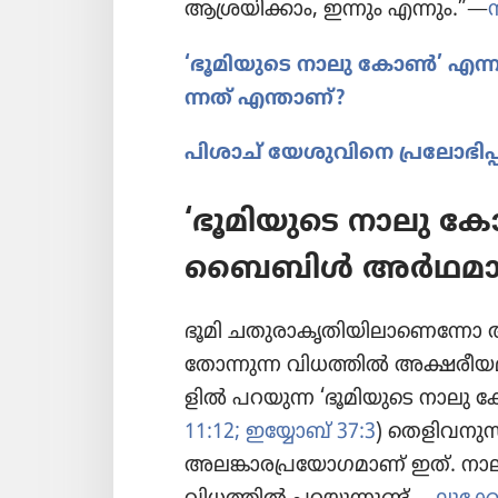
ആശ്രയി​ക്കാം, ഇന്നും എന്നും.”—
‘ഭൂമി​യു​ടെ നാലു കോൺ’ എന
ന്നത്‌ എന്താണ്‌?
പിശാച്‌ യേശു​വി​നെ പ്രലോ​ഭി​പ്
‘ഭൂമി​യു​ടെ നാലു ക
ബൈബിൾ അർഥമാ​ക്കു
ഭൂമി ചതുരാ​കൃ​തി​യി​ലാ​ണെ​ന്നോ അ
തോന്നുന്ന വിധത്തിൽ അക്ഷരീ​യ​മ
ളിൽ പറയുന്ന ‘ഭൂമി​യു​ടെ നാലു കോ
11:12;
ഇയ്യോബ്‌ 37:3
) തെളി​വ​നു​സ
അലങ്കാ​ര​പ്ര​യോ​ഗ​മാണ്‌ ഇത്‌. നാ