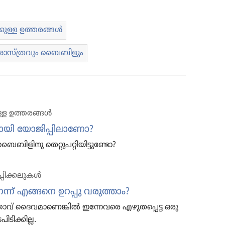
ുള്ള ഉത്തരങ്ങൾ
ാസ്‌ത്ര​വും ബൈബി​ളും
്ള ഉത്തരങ്ങൾ
​യി യോജി​പ്പി​ലാ​ണോ?
ബൈബി​ളി​നു തെറ്റുപറ്റിയിട്ടുണ്ടോ?
പിക്കലുകൾ
്‌ എങ്ങനെ ഉറപ്പു വരുത്താം?
ാവ്‌ ദൈവ​മാ​ണെ​ങ്കിൽ ഇന്നേവരെ എഴുത​പ്പെട്ട ഒരു
ടി​ക്കി​ല്ല.