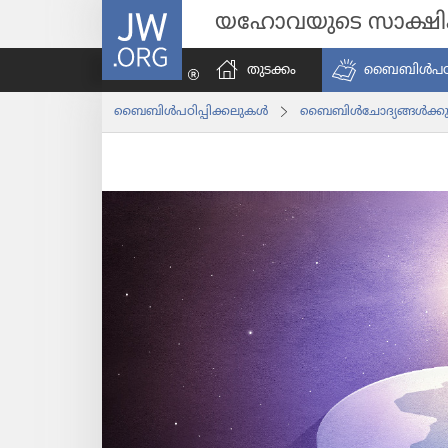
JW.ORG
യഹോവയുടെ സാക്ഷ
തുടക്കം
ബൈബിൾപ​ഠി​പ്
ബൈബിൾപ​ഠി​പ്പി​ക്ക​ലു​കൾ
ബൈബിൾചോ​ദ്യ​ങ്ങൾക്കു