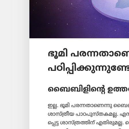
ഭൂമി പരന്നതാ
പഠിപ്പി​ക്കു​ന്നു​ണ്
ബൈബി​ളി​ന്റെ ഉത്ത
ഇല്ല. ഭൂമി പരന്നതാ​ണെന്നു ബൈബിൾ 
ശാസ്‌ത്രീയ പാഠപു​സ്‌ത​കമല്ല. എന
പ്പെട്ട ശാസ്‌ത്ര​ത്തിന്‌ എതിരു​മ