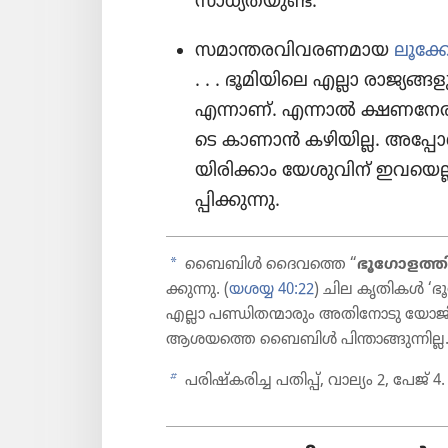
സാധ്യ​ത​യുണ്ട്‌.
സമാന്ത​ര​വി​വ​ര​ണ​മായ
ലൂക്കോ
. . . ഭൂമി​യി​ലെ എല്ലാ രാജ്യ​ങ്ങ​
എന്നാണ്‌. എന്നാൽ ക്ഷണനേ​രം​ക
ടെ കാണാൻ കഴിയില്ല. അപ്പോൾ പി
യി​രി​ക്കാം യേശു​വിന്‌ ഇവയെ​ല്
പ്പി​ക്കു​ന്നു.
a
ബൈബിൾ ദൈവത്തെ “
ഭൂഗോ​ള​ത്ത
ക്കു​ന്നു. (
യശയ്യ 40:22
) ചില കൃതികൾ ‘ഭൂഗോ
എല്ലാ പണ്ഡിത​ന്മാ​രും അതി​നോ​ടു യോജി​ക
ആശയത്തെ ബൈബിൾ പിന്താ​ങ്ങു​ന്നില്ല
b
പരിഷ്‌കരിച്ച പതിപ്പ്‌, വാല്യം 2, പേജ്‌ 4.