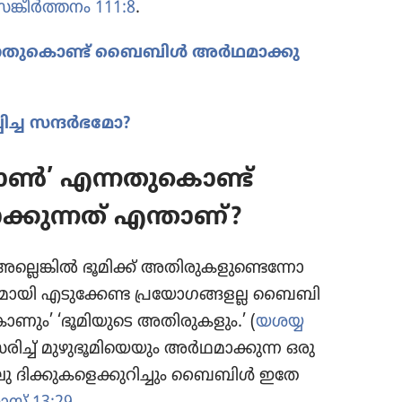
സങ്കീർത്തനം 111:8
.
്നതു​കൊണ്ട്‌ ബൈബിൾ അർഥമാ​ക്കു​
പിച്ച സന്ദർഭ​മോ?
ോൺ’ എന്നതു​കൊണ്ട്‌
​ന്നത്‌ എന്താണ്‌?
ല്ലെങ്കിൽ ഭൂമിക്ക്‌ അതിരു​ക​ളു​ണ്ടെ​ന്നോ
ാ​യി എടുക്കേണ്ട പ്രയോ​ഗ​ങ്ങളല്ല ബൈബി​
ണും’ ‘ഭൂമി​യു​ടെ അതിരു​ക​ളും.’ (
യശയ്യ
​രിച്ച്‌ മുഴു​ഭൂ​മി​യെ​യും അർഥമാ​ക്കുന്ന ഒരു
ലു ദിക്കു​ക​ളെ​ക്കു​റി​ച്ചും ബൈബിൾ ഇതേ