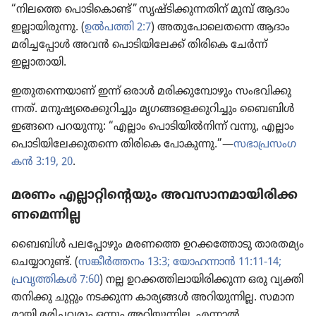
“നിലത്തെ പൊടി​കൊണ്ട്‌” സൃഷ്ടി​ക്കു​ന്ന​തിന്‌ മുമ്പ്‌ ആദാം
ഇല്ലായി​രു​ന്നു. (
ഉൽപത്തി 2:7
) അതു​പോ​ലെ​ത​ന്നെ ആദാം
മരിച്ച​പ്പോൾ അവൻ പൊടി​യി​ലേക്ക്‌ തിരികെ ചേർന്ന്‌
ഇല്ലാതാ​യി.
ഇതുത​ന്നെ​യാണ്‌ ഇന്ന്‌ ഒരാൾ മരിക്കു​മ്പോ​ഴും സംഭവി​ക്കു​
ന്നത്‌. മനുഷ്യ​രെ​ക്കു​റി​ച്ചും മൃഗങ്ങ​ളെ​ക്കു​റി​ച്ചും ബൈബിൾ
ഇങ്ങനെ പറയുന്നു: “എല്ലാം പൊടിയിൽനിന്ന്‌ വന്നു, എല്ലാം
പൊടി​യി​ലേ​ക്കു​ത​ന്നെ തിരികെ പോകു​ന്നു.”—
സഭാ​പ്ര​സം​ഗ​
കൻ 3:19, 20
.
മരണം എല്ലാറ്റി​ന്റെ​യും അവസാ​ന​മാ​യി​രി​ക്ക​
ണ​മെ​ന്നില്ല
ബൈബിൾ പലപ്പോ​ഴും മരണത്തെ ഉറക്ക​ത്തോ​ടു താരത​മ്യം
ചെയ്യാ​റുണ്ട്‌. (
സങ്കീർത്തനം 13:3;
യോഹ​ന്നാൻ 11:11-14;
പ്രവൃ​ത്തി​കൾ 7:60
) നല്ല ഉറക്കത്തി​ലാ​യി​രി​ക്കു​ന്ന ഒരു വ്യക്തി
തനിക്കു ചുറ്റും നടക്കുന്ന കാര്യങ്ങൾ അറിയു​ന്നി​ല്ല. സമാന​
മാ​യി മരിച്ച​വ​രും ഒന്നും അറിയു​ന്നി​ല്ല. എന്നാൽ