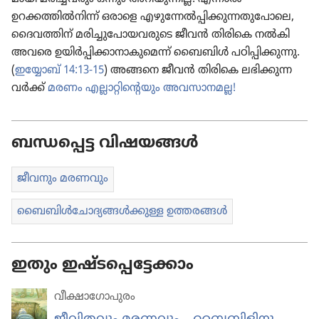
ഉറക്കത്തിൽനിന്ന്‌ ഒരാളെ എഴു​ന്നേൽപ്പി​ക്കു​ന്ന​തു​പോ​ലെ,
ദൈവ​ത്തിന്‌ മരിച്ചു​പോ​യ​വ​രു​ടെ ജീവൻ തിരികെ നൽകി
അവരെ ഉയിർപ്പി​ക്കാ​നാ​കു​മെന്ന്‌ ബൈബിൾ പഠിപ്പി​ക്കു​ന്നു.
(
ഇയ്യോബ്‌ 14:13-15
) അങ്ങനെ ജീവൻ തിരികെ ലഭിക്കു​ന്ന​
വർക്ക്‌
മരണം എല്ലാറ്റി​ന്റെ​യും അവസാ​ന​മല്ല!
ബന്ധപ്പെട്ട വിഷയങ്ങൾ
ജീവനും മരണവും
ബൈബിൾചോ​ദ്യ​ങ്ങൾക്കുള്ള ഉത്തരങ്ങൾ
ഇതും ഇഷ്ടപ്പെട്ടേക്കാം
വീക്ഷാഗോപുരം