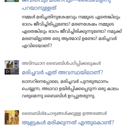
ജീവിതവും മരണവും—ബൈബിളിനു
പറയാനുള്ളത്‌
നമ്മൾ മരിച്ചതിനുശേഷവും നമ്മുടെ ഏതെങ്കിലും
ഭാഗം ജീവിച്ചിരിപ്പുണ്ടോ? മരണശേഷം നമ്മുടെ
ഏതെങ്കിലും ഭാഗം ജീവിച്ചിരിക്കുന്നുണ്ടോ? നമുക്ക്‌
മരണമില്ലാത്ത ഒരു ആത്മാവ്‌ ഉണ്ടോ? മരിച്ചവർ
എവിടെയാണ്‌ ?
അടിസ്ഥാന ബൈബിൾപഠിപ്പിക്കലുകൾ
മരിച്ചവർ ഏത്‌ അവസ്ഥയി​ലാണ്‌?
ലാസറി​നെ​പ്പോ​ലെ, മരിച്ചവർ പുനരു​ത്ഥാ​നം
ചെയ്യുന്ന, അഥവാ ഉയിർപ്പി​ക്ക​പ്പെ​ടു​ന്ന ഒരു കാലം
വരു​മെ​ന്നു ബൈബിൾ ഉറപ്പു​ത​രു​ന്നു.
ബൈബിൾചോ​ദ്യ​ങ്ങൾക്കുള്ള ഉത്തരങ്ങൾ
ആളുകൾ മരിക്കു​ന്നത്‌ എന്തു​കൊണ്ട്‌?