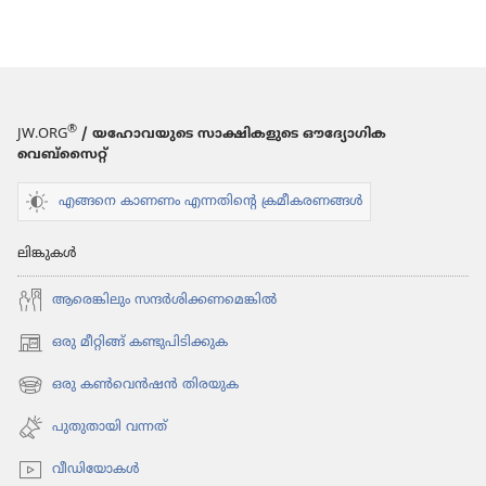
®
JW.ORG
/ യഹോവയുടെ സാക്ഷികളുടെ ഔദ്യോഗിക
വെബ്സൈറ്റ്
എങ്ങനെ കാണണം എന്നതിന്റെ ക്രമീകരണങ്ങൾ
ലിങ്കുകൾ
ആരെങ്കി​ലും സന്ദർശി​ക്ക​ണ​മെ​ങ്കിൽ
ഒരു മീറ്റിങ്ങ് കണ്ടുപിടിക്കുക
(പുതിയ
പേജ്
ഒരു കൺവെൻഷൻ തിരയുക
(പുതിയ
തുറക്കുക)
പേജ്
പുതുതായി വന്നത്‌
തുറക്കുക)
വീഡി​യോ​കൾ