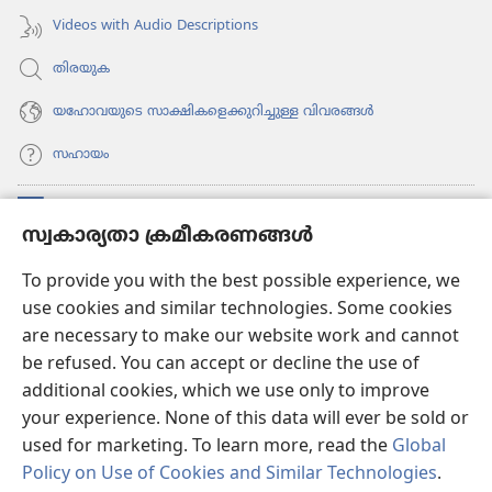
Videos with Audio Descriptions
തിരയുക
യഹോവയുടെ സാക്ഷികളെക്കുറിച്ചുള്ള വിവരങ്ങൾ
സഹായം
സംഭാവനകൾ
(പുതിയ
സ്വകാര്യതാ ക്രമീകരണങ്ങൾ
പേജ്
തുറക്കുക)
വാച്ച്ടവര്‍ ഓണ്‍ലൈന്‍ ലൈബ്രറി
To provide you with the best possible experience, we
(പുതിയ
use cookies and similar technologies. Some cookies
പേജ്
JW ഹബ്ബ്
തുറക്കുക)
are necessary to make our website work and cannot
(പുതിയ
be refused. You can accept or decline the use of
പേജ്
JW ലൈ​ബ്ര​റി
തുറക്കുക)
additional cookies, which we use only to improve
your experience. None of this data will ever be sold or
വാച്ച്‌ടവർ ലൈ​ബ്രറി
used for marketing. To learn more, read the
Global
Policy on Use of Cookies and Similar Technologies
.