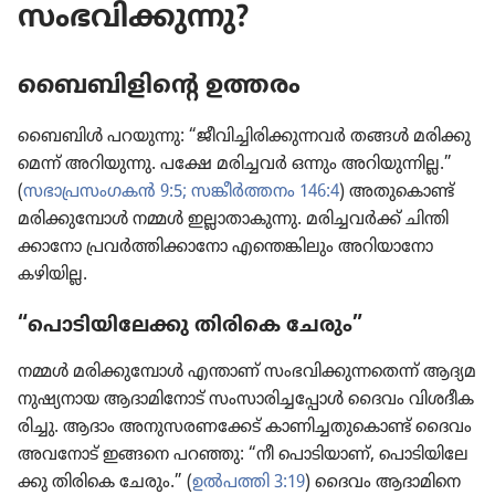
സംഭവിക്കുന്നു?
ബൈബി​ളി​ന്റെ ഉത്തരം
ബൈബിൾ പറയുന്നു: “ജീവി​ച്ചി​രി​ക്കു​ന്ന​വർ തങ്ങൾ മരിക്കു​
മെന്ന്‌ അറിയു​ന്നു. പക്ഷേ മരിച്ചവർ ഒന്നും അറിയു​ന്നി​ല്ല.”
(
സഭാപ്രസംഗകൻ 9:5;
സങ്കീർത്ത​നം 146:4
) അതു​കൊണ്ട്‌
മരിക്കു​മ്പോൾ നമ്മൾ ഇല്ലാതാ​കു​ന്നു. മരിച്ച​വർക്ക്‌ ചിന്തി​
ക്കാ​നോ പ്രവർത്തി​ക്കാ​നോ എന്തെങ്കി​ലും അറിയാ​നോ
കഴിയില്ല.
“പൊടി​യി​ലേ​ക്കു തിരികെ ചേരും”
നമ്മൾ മരിക്കു​മ്പോൾ എന്താണ്‌ സംഭവി​ക്കു​ന്ന​തെന്ന്‌ ആദ്യമ​
നു​ഷ്യ​നാ​യ ആദാമി​നോട്‌ സംസാ​രി​ച്ച​പ്പോൾ ദൈവം വിശദീ​ക​
രി​ച്ചു. ആദാം അനുസ​ര​ണ​ക്കേട്‌ കാണി​ച്ച​തു​കൊണ്ട്‌ ദൈവം
അവനോട്‌ ഇങ്ങനെ പറഞ്ഞു: “നീ പൊടി​യാണ്‌, പൊടി​യി​ലേ​
ക്കു തിരികെ ചേരും.” (
ഉൽപത്തി 3:19
) ദൈവം ആദാമി​നെ