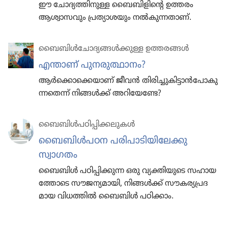
ഈ ചോദ്യ​ത്തി​നു​ള്ള ബൈബി​ളി​ന്റെ ഉത്തരം
ആശ്വാ​സ​വും പ്രത്യാ​ശ​യും നൽകുന്നതാണ്‌.
ബൈബിൾചോ​ദ്യ​ങ്ങൾക്കുള്ള ഉത്തരങ്ങൾ
എന്താണ്‌ പുനരു​ത്ഥാ​നം?
ആർക്കൊ​ക്കെ​യാണ്‌ ജീവൻ തിരി​ച്ചു​കി​ട്ടാൻപോ​കു​
ന്ന​തെന്ന്‌ നിങ്ങൾക്ക്‌ അറി​യേണ്ടേ?
ബൈബിൾപ​ഠി​പ്പി​ക്ക​ലു​കൾ
ബൈബിൾപഠന പരിപാ​ടി​യി​ലേക്കു
സ്വാഗതം
ബൈബിൾ പഠിപ്പി​ക്കുന്ന ഒരു വ്യക്തി​യു​ടെ സഹായ​
ത്തോ​ടെ സൗജന്യ​മാ​യി, നിങ്ങൾക്ക്‌ സൗകര്യ​പ്ര​ദ​
മായ വിധത്തിൽ ബൈബിൾ പഠിക്കാം.