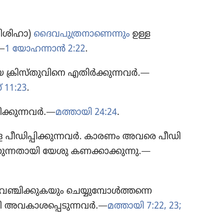
(മിശിഹാ)
ദൈവ​പു​ത്ര​നാ​ണെ​ന്നും
ഉള്ള
.—
1 യോഹന്നാൻ 2:22
.
 ക്രിസ്‌തു​വി​നെ എതിർക്കു​ന്ന​വർ.—
 11:23
.
ിക്കു​ന്ന​വർ.—
മത്തായി 24:24
.
ളെ പീഡി​പ്പി​ക്കു​ന്ന​വർ. കാരണം അവരെ പീഡി​
​ക്കു​ന്ന​താ​യി യേശു കണക്കാ​ക്കു​ന്നു.—
ഞ്ചിക്കു​ക​യും ചെയ്യു​മ്പോൾത്ത​ന്നെ
ാ​യി അവകാ​ശ​പ്പെ​ടു​ന്ന​വർ.—
മത്തായി 7:22, 23;