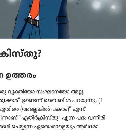
രിസ്‌തു?
 ഉത്തരം
ഒരു വ്യക്തി​യോ സംഘട​ന​യോ അല്ല.
​ക്കൾ” ഉണ്ടെന്ന്‌ ബൈബിൾ പറയുന്നു. (
1
ന്‌ എതിരെ (അല്ലെങ്കിൽ പകരം)” എന്ന്‌
ി​ന്നാണ്‌ “എതിർക്രി​സ്‌തു” എന്ന പദം വന്നിരി​
ാര്യങ്ങൾ ചെയ്യുന്ന ഏതൊ​രാ​ളെ​യും അർഥമാ​