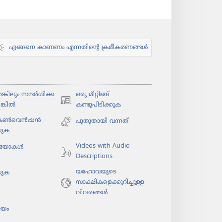
എങ്ങനെ കാണണം എന്നതിന്റെ ക്രമീകരണങ്ങൾ
കി​ലും സന്ദർശി​ക്ക​
ഒരു മീറ്റിങ്ങ്
(പുതിയ
ങ്കിൽ
കണ്ടുപിടിക്കുക
പേജ്
 കൺവെൻഷൻ
പുതുതായി വന്നത്‌
തുറക്കുക)
യുക
Videos with Audio
​യോ​കൾ
Descriptions
യഹോവയുടെ
യുക
സാക്ഷികളെക്കുറിച്ചുള്ള
വിവരങ്ങൾ
യം