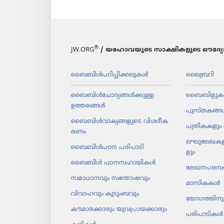
®
JW.ORG
/ യഹോവയുടെ സാക്ഷികളുടെ ഔദ്യോ
ബൈബിൾപ​ഠി​പ്പി​ക്ക​ലു​കൾ
ലൈബ്രറി
ബൈബിൾചോ​ദ്യ​ങ്ങൾക്കുള്ള
ബൈബിളുക
ഉത്തരങ്ങൾ
പുസ്‌ത​കങ്ങ
ബൈബിൾവാ​ക്യ​ങ്ങ​ളു​ടെ വിശദീ​ക​
പത്രി​ക​ക​ളും 
രണം
ലഘു​ലേ​ഖ​ക​ള
ബൈബിൾപഠന പരിപാ​ടി
ളും
ബൈബിൾ പഠനസ​ഹാ​യി​കൾ
ലേഖന​പ​രമ്പ
സമാധാ​ന​വും സന്തോ​ഷ​വും
മാസി​കകൾ
വിവാഹവും കുടുംബവും
യോഗ​ത്തി​ന
കൗമാ​ര​ക്കാ​രും യുവ​പ്രാ​യ​ക്കാ​രും
പരിപാ​ടി​കൾ