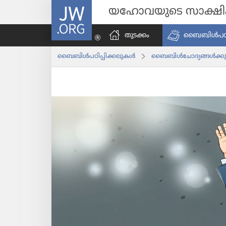
JW.ORG
യഹോവയുടെ സാക്ഷ
തുടക്കം
ബൈബിൾപ​ഠി​പ്
ബൈബിൾപ​ഠി​പ്പി​ക്ക​ലു​കൾ
ബൈബിൾചോ​ദ്യ​ങ്ങൾക്കു