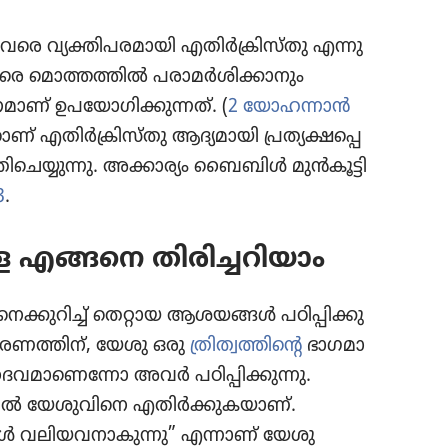
വ​രെ വ്യക്തി​പ​ര​മാ​യി എതിർക്രി​സ്‌തു എന്നു
വരെ മൊത്ത​ത്തിൽ പരാമർശി​ക്കാ​നും
ണ്‌ ഉപയോ​ഗി​ക്കു​ന്നത്‌. (
2 യോഹന്നാൻ
ണ്‌ എതിർക്രി​സ്‌തു ആദ്യമാ​യി പ്രത്യ​ക്ഷ​പ്പെ​
തി​ചെ​യ്യു​ന്നു. അക്കാര്യം ബൈബിൾ മുൻകൂ​ട്ടി
3
.
െ എങ്ങനെ തിരി​ച്ച​റി​യാം
െ​ക്കു​റിച്ച്‌ തെറ്റായ ആശയങ്ങൾ പഠിപ്പി​ക്കു​
ര​ണ​ത്തിന്‌, യേശു ഒരു
ത്രിത്വ​ത്തി​ന്റെ
ഭാഗമാ​
​മാ​ണെ​ന്നോ അവർ പഠിപ്പി​ക്കു​ന്നു.
 യേശു​വി​നെ എതിർക്കു​ക​യാണ്‌.
ൾ വ​ലി​യ​വ​നാ​കു​ന്നു” എന്നാണ്‌ യേശു