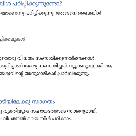
ൾ പഠിപ്പി​ക്കു​ന്നു​ണ്ടോ?
​മാ​ണെ​ന്നു പഠിപ്പി​ക്കു​ന്നു. അങ്ങനെ ബൈബിൾ
പിക്കലുകൾ
?
മറ്റേ​തൊ​രു വിഷയം സംസാ​രി​ക്കു​ന്ന​തി​നെ​ക്കാൾ
​റി​ച്ചാണ്‌ യേശു സംസാ​രി​ച്ചത്‌. നൂറ്റാ​ണ്ടു​ക​ളാ​യി ആ
യേശു​വി​ന്റെ അനുഗാ​മി​കൾ പ്രാർഥി​ക്കു​ന്നു.
യി​ലേക്കു സ്വാഗതം
ു വ്യക്തി​യു​ടെ സഹായ​ത്തോ​ടെ സൗജന്യ​മാ​യി,
ദ​മായ വിധത്തിൽ ബൈബിൾ പഠിക്കാം.