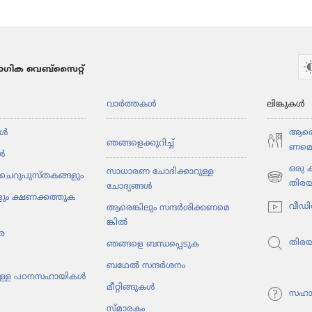
ഗിക വെബ്സൈറ്റ്
വാർത്തകൾ
ലിങ്കുകൾ
ൾ
ആരെങ്
ഞങ്ങളെ​ക്കു​റിച്ച്‌
ണ​മെ​
ൾ
ഒരു
സാധാരണ ചോദിക്കാറുള്ള
ചെറു​പു​സ്‌ത​ക​ങ്ങ​ളും
(പുതിയ
തിര
ചോദ്യങ്ങൾ
ും ക്ഷണക്കത്തു​ക​
പേജ്
വീഡി
ആരെങ്കി​ലും സന്ദർശി​ക്ക​ണ​മെ​
തുറക്കുക)
ങ്കിൽ
ര
തിര
ഞങ്ങളെ ബന്ധപ്പെടുക
ബഥേൽ സന്ദർശനം
ു​ള്ള പഠനസ​ഹാ​യികൾ
മീറ്റി​ങ്ങു​കൾ
സഹാ
സ്‌മാ​ര​കം