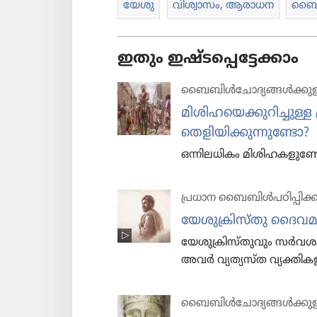
യേശു
വിശ്വാ​സം, ആരാധന
ബൈബി
ഇതും ഇഷ്ടപ്പെട്ടേക്കാം
ബൈബിൾചോ​ദ്യ​ങ്ങൾക്കുള
മിശി​ഹ​യെ​ക്കു​റി​ച്ചുള
തെളിയിക്കുന്നുണ്ടോ?
ഒന്നില​ധി​കം മിശി​ഹ​ക​ളു​ണ്
പ്രധാന ബൈബിൾപ​ഠി​പ്പി​ക്
യേശുക്രിസ്‌തു ദൈ
യേശുക്രിസ്‌തുവും സർ
അവർ വ്യത്യസ്‌ത വ്യക്തി​ക
ബൈബിൾചോ​ദ്യ​ങ്ങൾക്കുള