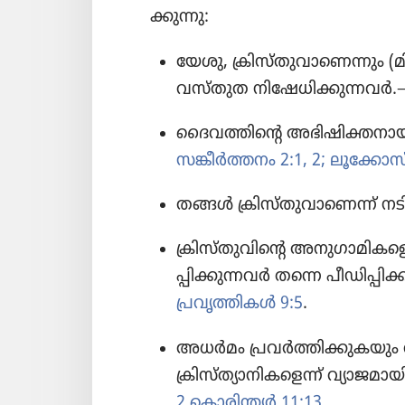
ക്കു​ന്നു:
യേശു, ക്രിസ്‌തു​വാ​ണെ​ന്നും 
വസ്‌തുത നിഷേ​ധി​ക്കു​ന്ന​വർ
ദൈവ​ത്തി​ന്റെ അഭിഷി​ക്ത​നാ​യ
സങ്കീർത്ത​നം 2:1, 2;
ലൂക്കോസ്‌
തങ്ങൾ ക്രിസ്‌തു​വാ​ണെന്ന്‌ നട
ക്രിസ്‌തു​വി​ന്റെ അനുഗാ​മി​ക​
പ്പി​ക്കു​ന്ന​വർ തന്നെ പീഡി​പ്പി
പ്രവൃത്തികൾ 9:5
.
അധർമം പ്രവർത്തി​ക്കു​ക​യും വ
ക്രിസ്‌ത്യാ​നി​ക​ളെന്ന്‌ വ്യാജ​മ
2 കൊരിന്ത്യർ 11:13
.