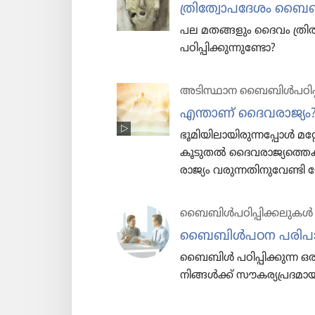
ത്രി​ത്വോ​പ​ദേ​ശം ബൈബി
പല മതങ്ങളും ദൈവം ത്രിത്വ
പഠിപ്പി​ക്കു​ന്നു​ണ്ടോ?
അടിസ്ഥാന ബൈബിൾപഠിപ്
എന്താണ്‌ ദൈവ​രാ​ജ്യം
ഭൂമി​യി​ലാ​യി​രു​ന്ന​പ്പോൾ 
കൂടുതൽ ദൈവ​രാ​ജ്യ​ത്തെ​ക്കു
രാജ്യം വരുന്ന​തി​നു​വേ​ണ്ടി 
ബൈബിൾപ​ഠി​പ്പി​ക്ക​ലു​കൾ
ബൈബിൾപഠന പരിപാ​ടി​
ബൈബിൾ പഠിപ്പി​ക്കുന്ന ഒര
നിങ്ങൾക്ക്‌ സൗകര്യ​പ്ര​