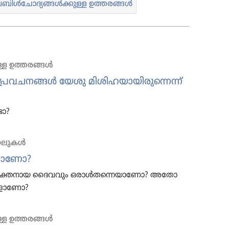
ൾചോ​ദ്യ​ങ്ങൾക്കുള്ള ഉത്തരങ്ങൾ
്ള ഉത്തരങ്ങൾ
്ള പ്രവച​നങ്ങൾ യേശു മിശി​ഹ​യാ​യി​രു​ന്നെന്ന്‌
ടോ?
ക​ലു​കൾ
വമാണോ?
വശക്തനായ ദൈവവും ഒരാൾത​ന്നെ​യാ​ണോ? അതോ
​ളാ​ണോ?
്ള ഉത്തരങ്ങൾ