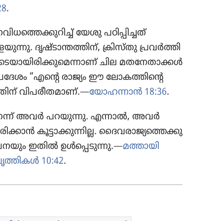
28
.
​ധ​ത്തെ​ക്കു​റിച്ച്‌ യേശു പഠിപ്പി​ച്ചത്‌
ു​ന്നു. ദൃഷ്ടാ​ന്ത​ത്തിന്‌, ക്രിസ്‌തു പ്രവർത്തി​
​ലൂ​ടെ​യാ​യി​രി​ക്കു​മെ​ന്നാണ്‌ ചില മതനേ​താ​ക്കൾ
ഈ ഉപദേശം “എന്റെ രാജ്യം ഈ ലോക​ത്തി​ന്റെ
ിന്‌ വിപരീ​ത​മാണ്‌.—
യോഹന്നാൻ 18:36
.
ന്ന്‌ അവർ പറയുന്നു. എന്നാൽ, അവർ
ൻ കൂട്ടാ​ക്കു​ന്നി​ല്ല. ദൈവ​രാ​ജ്യ​ത്തെ​ക്കു​
്‌പ​ന​യും ഇതിൽ ഉൾപ്പെ​ടു​ന്നു.—
മത്തായി
വൃത്തികൾ 10:42
.