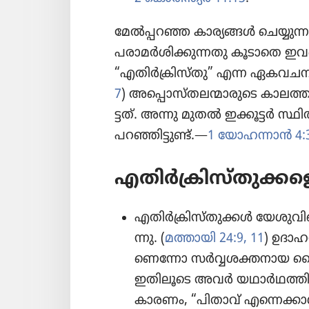
മേൽപ്പറഞ്ഞ കാര്യങ്ങൾ ചെയ്യു​ന്ന​
പരാമർശി​ക്കു​ന്ന​തു കൂടാതെ ഇ
“എതിർക്രി​സ്‌തു” എന്ന ഏകവച​ന​മാ
7
) അപ്പൊ​സ്‌ത​ല​ന്മാ​രു​ടെ കാലത്താ
ട്ടത്‌. അന്നു മുതൽ ഇക്കൂട്ടർ സ്ഥി
പറഞ്ഞി​ട്ടുണ്ട്‌.—
1 യോഹന്നാൻ 4:
എതിർക്രി​സ്‌തു​ക്കള
എതിർക്രി​സ്‌തു​ക്കൾ യേശു​വി​ന
ന്നു. (
മത്തായി 24:9,
11
) ഉദാഹ​
ണെ​ന്നോ സർവ്വശ​ക്ത​നാ​യ ദൈവ
ഇതിലൂ​ടെ അവർ യഥാർഥ​ത്തിൽ
കാരണം, “പിതാ​വ്‌ എ​ന്നെ​ക്കാ