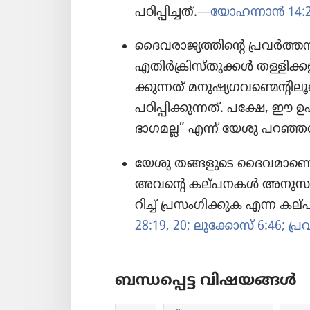
പഠിപ്പി​ച്ചത്‌.—
യോഹന്നാൻ 14:
ദൈവ​രാ​ജ്യ​ത്തി​ന്റെ പ്രവർത്ത​ന​വി
എതിർക്രി​സ്‌തു​ക്കൾ തള്ളിക്ക​ള​യ
ക്കു​ന്നത്‌ മനുഷ്യ​ഗ​വ​ണ്മെ​ന്റി
പഠിപ്പി​ക്കു​ന്നത്‌. പക്ഷേ, 
ഭാഗമല്ല” എന്ന്‌ യേശു പറഞ്ഞത
യേശു തങ്ങളുടെ ദൈവ​മാ​ണെ
അവന്റെ കല്‌പ​ന​കൾ അനുസ​രി​ക്കാ
റിച്ച്‌ പ്രസം​ഗി​ക്കു​ക എന്ന കല
28:19, 20;
ലൂക്കോസ്‌ 6:46;
പ്ര
ബന്ധപ്പെട്ട വിഷയങ്ങൾ