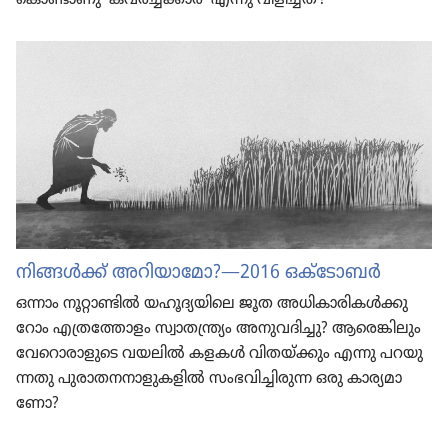
നിങ്ങൾക്ക്‌ അറിയാ​മോ?—2016 ഒക്‌ടോ​ബർ
ഒന്നാം നൂറ്റാ​ണ്ടിൽ യഹൂദ്യ​യി​ലെ ജൂത അധികാ​രി​കൾക്കു
റോം എത്ര​ത്തോ​ളം സ്വാത​ന്ത്ര്യം അനുവ​ദി​ച്ചു? ആരെങ്കി​ലും
വേറൊ​രാ​ളു​ടെ വയലിൽ കളകൾ വിതയ്‌ക്കും എന്നു പറയു​
ന്നതു പുരാ​ത​ന​നാ​ളു​ക​ളിൽ സംഭവി​ച്ചി​രുന്ന ഒരു കാര്യ​മാ​
ണോ?