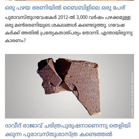
ഒരു പഴയ ഭരണി​യിൽ ബൈബി​ളി​ലെ ഒരു പേര്‌
പുരാ​വ​സ്‌തു​ഗ​വേ​ഷകർ 2012-ൽ 3,000 വർഷം പഴക്കമുള്ള
ഒരു മൺഭര​ണി​യു​ടെ ശകലങ്ങൾ കണ്ടെടു​ത്തു. ഗവേഷ​
കർക്ക്‌ അതിൽ പ്രത്യേ​ക​താ​ത്‌പ​ര്യം തോന്നി. എന്തായി​രു​ന്നു
കാരണം?
ദാവീദ്‌ രാജാവ്‌ ചരി​ത്ര​പു​രു​ഷ​നാ​ണെന്നു തെളി​യി​
ക്കുന്ന പുരാ​വ​സ്‌തു​ശാ​സ്‌ത്ര കണ്ടെത്തൽ