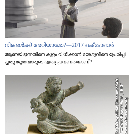
നിങ്ങൾക്ക്‌ അറിയാ​മോ?​—2017 ഒക്‌ടോ​ബർ
ആണയി​ടു​ന്ന​തി​നെ കുറ്റം വിധി​ക്കാൻ യേശു​വി​നെ പ്രേരി​പ്പി​
ച്ചതു ജൂതന്മാ​രു​ടെ ഏതു പ്രവണ​ത​യാണ്‌?