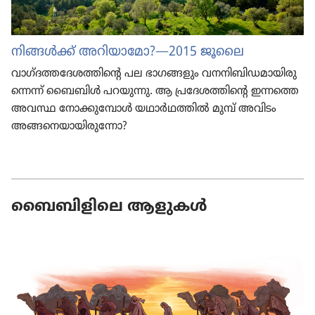
നിങ്ങൾക്ക് അറിയാ
മോ?—2015 ജൂലൈ
വാഗ്‌ദ
ത്ത
ദേ
ശ
ത്തി
ന്‍റെ പല ഭാഗങ്ങ
ളും വനനി
ബി
ഡ
മാ
യി
രു
ന്നെന്ന് ബൈബിൾ പറയുന്നു. ആ പ്രദേ
ശ
ത്തി
ന്‍റെ ഇന്നത്തെ
അവസ്ഥ നോക്കു
മ്പോൾ യഥാർഥ
ത്തിൽ മുമ്പ് അവിടം
അങ്ങനെ
യാ
യി
രു
ന്നോ?
ബൈബിളിലെ ആളുകൾ