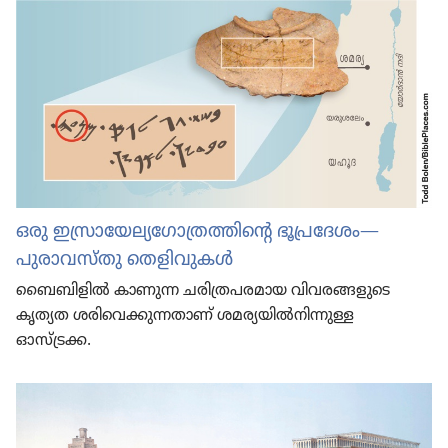
ഒരു ഇസ്രാ​യേ​ല്യ​ഗോ​ത്ര​ത്തി​ന്റെ ഭൂപ്രദേശം—
പുരാവസ്‌തു തെളി​വു​കൾ
ബൈബി​ളിൽ കാണുന്ന ചരി​ത്ര​പ​ര​മായ വിവര​ങ്ങ​ളു​ടെ
കൃത്യത ശരി​വെ​ക്കു​ന്ന​താണ്‌ ശമര്യ​യിൽനി​ന്നുള്ള
ഓസ്‌ട്രക്ക.