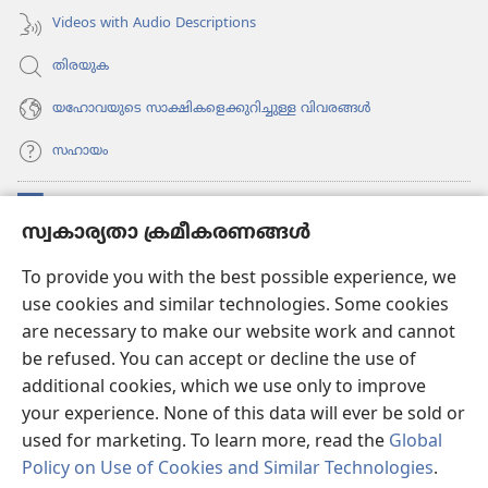
Videos with Audio Descriptions
തിരയുക
യഹോവയുടെ സാക്ഷികളെക്കുറിച്ചുള്ള വിവരങ്ങൾ
സഹായം
സംഭാവനകൾ
(പുതിയ
സ്വകാര്യതാ ക്രമീകരണങ്ങൾ
പേജ്
തുറക്കുക)
വാച്ച്ടവര്‍ ഓണ്‍ലൈന്‍ ലൈബ്രറി
To provide you with the best possible experience, we
(പുതിയ
use cookies and similar technologies. Some cookies
പേജ്
JW ഹബ്ബ്
തുറക്കുക)
are necessary to make our website work and cannot
(പുതിയ
be refused. You can accept or decline the use of
പേജ്
JW ലൈ​ബ്ര​റി
തുറക്കുക)
additional cookies, which we use only to improve
your experience. None of this data will ever be sold or
വാച്ച്‌ടവർ ലൈ​ബ്രറി
used for marketing. To learn more, read the
Global
Policy on Use of Cookies and Similar Technologies
.