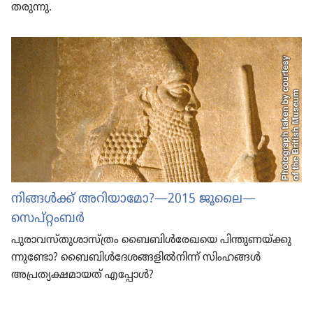
തരുന്നു.
നിങ്ങൾക്ക് അറിയാ
മോ?—2015 ജൂലൈ—
സെപ്‌റ്റം
ബർ
പുരാ
വസ്‌തു
ശാസ്‌ത്രം ബൈബിൾരേ
ഖയെ പിന്തു
ണയ്‌ക്കു
ന്നു
ണ്ടോ? ബൈബിൾദേ
ശ
ങ്ങ
ളിൽനിന്ന് സിംഹങ്ങൾ
അപ്രത്യ
ക്ഷ
മാ
യത്‌ എപ്പോൾ?