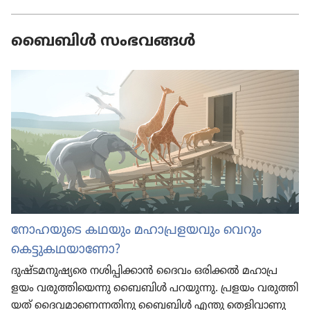
ബൈബിൾ സംഭവങ്ങൾ
നോഹ​യു​ടെ കഥയും മഹാ​പ്ര​ള​യ​വും വെറും
കെട്ടുകഥയാണോ?
ദുഷ്ടമ​നു​ഷ്യ​രെ നശിപ്പി​ക്കാൻ ദൈവം ഒരിക്കൽ മഹാ​പ്ര​
ളയം വരുത്തി​യെന്നു ബൈബിൾ പറയുന്നു. പ്രളയം വരുത്തി​
യത്‌ ദൈവ​മാ​ണെ​ന്ന​തി​നു ബൈബിൾ എന്തു തെളി​വാ​ണു