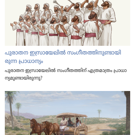
പുരാതന ഇസ്രാ​യേ​ലിൽ സംഗീ​ത​ത്തി​നു​ണ്ടാ​യി​
രുന്ന പ്രാധാ​ന്യം
പുരാതന ഇസ്രാ​യേ​ലിൽ സംഗീ​ത​ത്തിന്‌ എത്രമാ​ത്രം പ്രാധാ​
ന്യ​മു​ണ്ടാ​യി​രു​ന്നു?