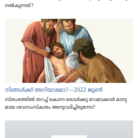
നൽകു​ന്നത്‌?
നിങ്ങൾക്ക്‌ അറിയാ​മോ?—2022 ജൂൺ
സ്‌തം​ഭ​ത്തിൽ തറച്ച്‌ കൊന്ന ഒരാൾക്കു റോമാ​ക്കാർ മാന്യ​
മായ ശവസം​സ്‌കാ​രം അനുവ​ദി​ച്ചി​രു​ന്നോ?