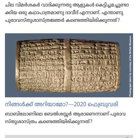
ചില വിമർശകർ വാദി​ക്കു​ന്നതു ആളുകൾ കെട്ടി​ച്ച​മ​ച്ചു​ണ്ടാ​
ക്കിയ ഒരു കഥാപാ​ത്ര​മാ​ണു ദാവീദ്‌ എന്നാണ്‌. എന്താണു
പുരാ​വ​സ്‌തു​ശാ​സ്‌ത്രജ്ഞർ കണ്ടെത്തി​യി​രി​ക്കു​ന്നത്‌?
നിങ്ങൾക്ക്‌ അറിയാ​മോ?—2020 ഫെബ്രു​വരി
ബാബി​ലോ​ണി​ലെ ബേൽശസ്സർ ആരാ​ണെ​ന്നാണ്‌ പുരാ​വ​
സ്‌തു​ശാ​സ്‌ത്രം കണ്ടെത്തിയിരിക്കുന്നത്‌ ?