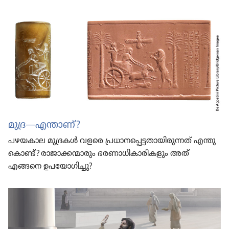
മുദ്ര—എന്താണ്‌?
പഴയകാല മുദ്രകൾ വളരെ പ്രധാ​ന​പ്പെ​ട്ട​താ​യി​രു​ന്നത്‌ എന്തു​
കൊണ്ട്‌? രാജാ​ക്ക​ന്മാ​രും ഭരണാ​ധി​കാ​രി​ക​ളും അത്‌
എങ്ങനെ ഉപയോ​ഗി​ച്ചു?