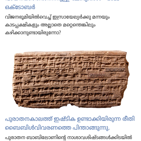
ഒക്‌ടോ​ബർ
വിജനഭൂമിയിൽവെച്ച്‌ ഇസ്രായേല്യർക്കു മന്നയും
കാടപ്പക്ഷികളും അല്ലാതെ മറ്റെന്തെങ്കിലും
കഴിക്കാനുണ്ടായിരുന്നോ?
പുരാ​തന​കാലത്ത്‌ ഇഷ്ടിക ഉണ്ടാ​ക്കിയി​രുന്ന രീതി
ബൈ​ബിൾവിവര​ണത്തെ പിന്താ​ങ്ങുന്നു.
പുരാതന ബാബി​ലോണി​ന്റെ നാശാ​വശി​ഷ്ട​ങ്ങൾ​ക്കിട​യിൽ​