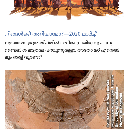
നിങ്ങൾക്ക്‌ അറിയാ​മോ?—2020 മാർച്ച്‌
ഇസ്രാ​യേ​ല്യർ ഈജി​പ്‌തിൽ അടിമ​ക​ളാ​യി​രു​ന്നു എന്നു
ബൈബിൾ മാത്രമേ പറയു​ന്നു​ള്ളോ, അതോ മറ്റ്‌ എന്തെങ്കി​
ലും തെളി​വു​ണ്ടോ?