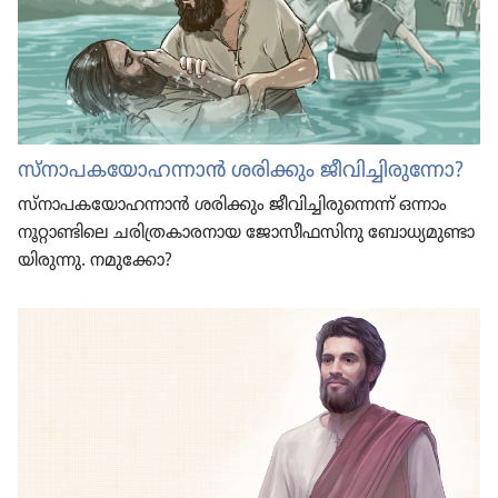
സ്‌നാ​പ​ക​യോ​ഹ​ന്നാൻ ശരിക്കും ജീവിച്ചിരുന്നോ?
സ്‌നാ​പ​ക​യോ​ഹ​ന്നാൻ ശരിക്കും ജീവി​ച്ചി​രു​ന്നെന്ന്‌ ഒന്നാം
നൂറ്റാ​ണ്ടി​ലെ ചരി​ത്ര​കാ​ര​നായ ജോസീ​ഫ​സി​നു ബോധ്യ​മു​ണ്ടാ​
യി​രു​ന്നു. നമുക്കോ?