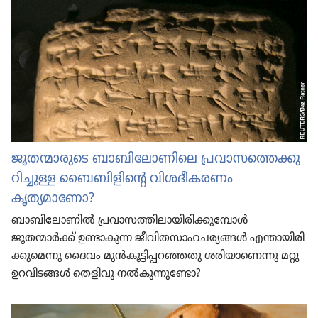
ജൂതന്മാ​രു​ടെ ബാബി​ലോ​ണി​ലെ പ്രവാ​സ​ത്തെ​ക്കു​
റി​ച്ചുള്ള ബൈബി​ളി​ന്റെ വിശദീ​ക​രണം
കൃത്യമാണോ?
ബാബി​ലോ​ണിൽ പ്രവാ​സ​ത്തി​ലാ​യി​രി​ക്കു​മ്പോൾ
ജൂതന്മാർക്ക്‌ ഉണ്ടാകുന്ന ജീവി​ത​സാ​ഹ​ച​ര്യ​ങ്ങൾ എന്തായി​രി​
ക്കു​മെന്നു ദൈവം മുൻകൂ​ട്ടി​പ്പ​റ​ഞ്ഞതു ശരിയാ​ണെന്നു മറ്റു
ഉറവി​ടങ്ങൾ തെളിവു നൽകു​ന്നു​ണ്ടോ?