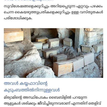
സുവി​ശേ​ഷ​ങ്ങ​ളെ​ക്കു​റി​ച്ചും അറിയ​പ്പെ​ടു​ന്ന ഏറ്റവും പഴക്കം
ചെന്ന കൈയ​ഴു​ത്തു​പ്ര​തി​ക​ളെ​ക്കു​റി​ച്ചും ഉള്ള വസ്‌തു​ത​കൾ
പരി​ശോ​ധി​ക്കു​ക.
അവൾ കയ്യഫാവിന്റെ
കുടുംബത്തിൽനിന്നുള്ളവൾ
മിര്യാമിന്റെ അസ്ഥിപേടകം ബൈബിളിൽ പറയുന്ന
ആളുകൾ ശരിക്കും ജീവിച്ചിരുന്നവരാണ്‌ എന്നതിന്‌ തെളിവ്‌