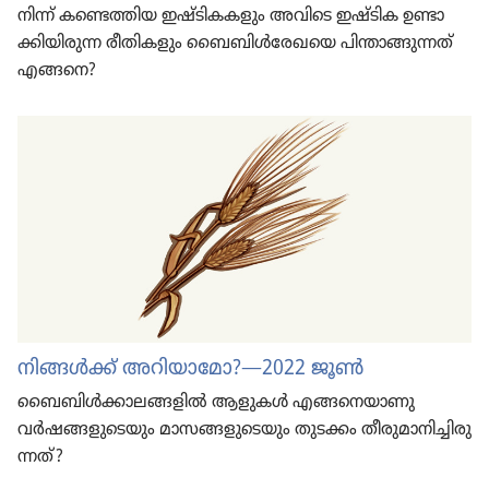
നിന്ന്‌ കണ്ടെ​ത്തിയ ഇഷ്ടി​കകളും അവിടെ ഇഷ്ടിക ഉണ്ടാ​
ക്കിയി​രുന്ന രീതികളും ബൈ​ബിൾ​രേഖയെ പിന്താ​ങ്ങുന്നത്‌
എങ്ങനെ?
നിങ്ങൾക്ക്‌ അറിയാ​മോ?—2022 ജൂൺ
ബൈബിൾക്കാ​ല​ങ്ങ​ളിൽ ആളുകൾ എങ്ങനെ​യാ​ണു
വർഷങ്ങ​ളു​ടെ​യും മാസങ്ങ​ളു​ടെ​യും തുടക്കം തീരു​മാ​നി​ച്ചി​രു​
ന്നത്‌?