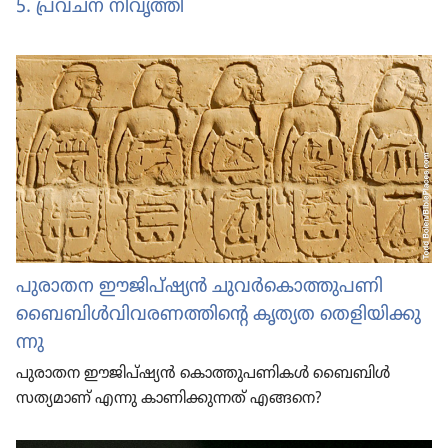
5. പ്രവചന നിവൃത്തി
പുരാതന ഈജി​പ്‌ഷ്യൻ ചുവർകൊ​ത്തു​പണി
ബൈബിൾവി​വ​ര​ണ​ത്തി​ന്റെ കൃത്യത തെളി​യി​ക്കു​
ന്നു
പുരാതന ഈജി​പ്‌ഷ്യൻ കൊത്തു​പ​ണി​കൾ ബൈബിൾ
സത്യമാണ്‌ എന്നു കാണി​ക്കു​ന്നത്‌ എങ്ങനെ?