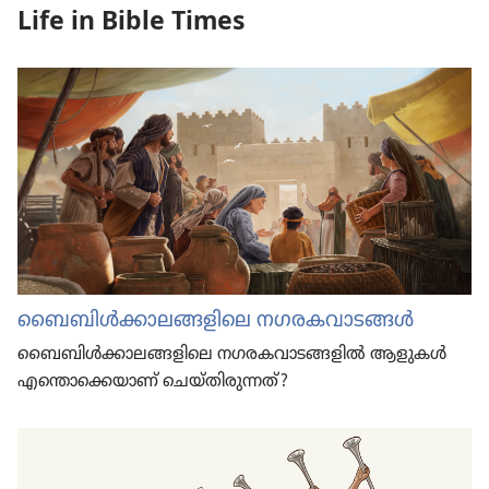
Life in Bible Times
ബൈബിൾക്കാ​ല​ങ്ങ​ളി​ലെ നഗരക​വാ​ടങ്ങൾ
ബൈബിൾക്കാ​ല​ങ്ങ​ളി​ലെ നഗരക​വാ​ട​ങ്ങ​ളിൽ ആളുകൾ
എന്തൊ​ക്കെ​യാണ്‌ ചെയ്‌തിരുന്നത്‌?