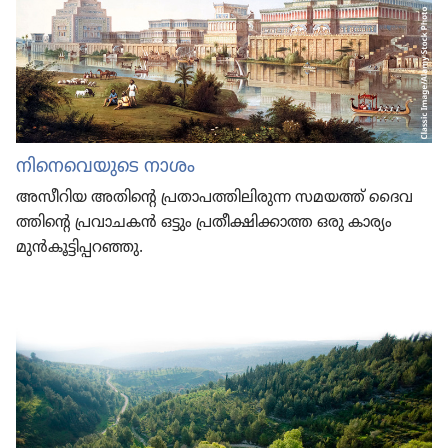
നിനെവെയുടെ നാശം
അസീറിയ അതിന്റെ പ്രതാ​പ​ത്തി​ലി​രുന്ന സമയത്ത്‌ ദൈവ​
ത്തി​ന്റെ പ്രവാ​ചകൻ ഒട്ടും പ്രതീ​ക്ഷി​ക്കാത്ത ഒരു കാര്യം
മുൻകൂ​ട്ടി​പ്പ​റഞ്ഞു.