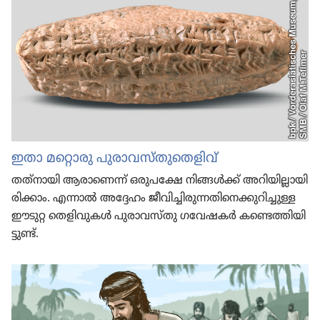
ഇതാ മറ്റൊരു പുരാ​വ​സ്‌തു​തെ​ളിവ്‌
തത്‌നാ​യി ആരാ​ണെന്ന്‌ ഒരുപക്ഷേ നിങ്ങൾക്ക്‌ അറിയി​ല്ലാ​യി​
രി​ക്കാം. എന്നാൽ അദ്ദേഹം ജീവി​ച്ചി​രു​ന്ന​തി​നെ​ക്കു​റി​ച്ചുള്ള
ഈടുറ്റ തെളി​വു​കൾ പുരാ​വ​സ്‌തു ഗവേഷകർ കണ്ടെത്തി​യി​
ട്ടുണ്ട്‌.