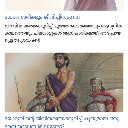
യേശു ശരിക്കും ജീവി​ച്ചി​രു​ന്നോ?
ഈ വിഷയ​ത്തെ​ക്കു​റിച്ച്‌ പുരാ​ത​ന​കാ​ല​ത്തെ​യും ആധുനി​ക​
കാ​ല​ത്തെ​യും ചിലയാ​ളു​കൾ ആധികാ​രി​ക​മാ​യി അഭി​പ്രാ​യ​
പ്പെ​ട്ടതു ശ്രദ്ധിക്കൂ!
യേശു​വി​ന്റെ ജീവി​ത​ത്തെ​ക്കു​റിച്ച്‌ കൃത്യ​മാ​യ ഒരു
രേഖ ബൈബി​ളി​ലു​ണ്ടോ?