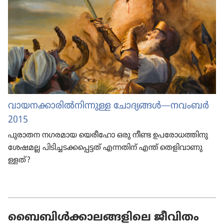
വായന
ക്കാ
രിൽനി
ന്നുള്ള ചോദ്യ
ങ്ങൾ—നവംബർ
2015
പുരാതന നഗരമായ യെരീ
ഹോ ഒരു നീണ്ട ഉപരോ
ധ
ത്തി
നു
ശേഷമല്ല പിടി
ച്ച
ട
ക്ക
പ്പെ
ട്ടത്‌ എന്നതിന്‌ എന്ത് തെളി
വാ
ണു
ള്ളത്‌?
ബൈബിൾക്കാലങ്ങളിലെ ജീവിതം