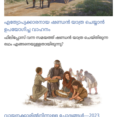
എത്യോ​പ്യ​ക്കാ​ര​നായ ഷണ്ഡൻ യാത്ര ചെയ്യാൻ
ഉപയോ​ഗിച്ച വാഹനം
ഫിലി​പ്പോസ്‌ വന്ന സമയത്ത്‌ ഷണ്ഡൻ യാത്ര ചെയ്‌തി​രുന്ന
രഥം എങ്ങനെ​യു​ള്ള​താ​യി​രു​ന്നു?
വായന​ക്കാ​രിൽനി​ന്നുള്ള ചോദ്യ​ങ്ങൾ—2023