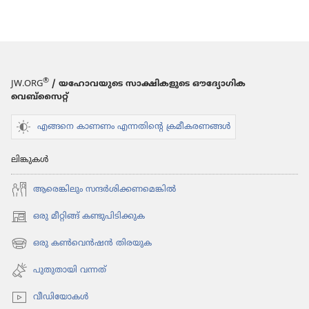
®
JW.ORG
/ യഹോവയുടെ സാക്ഷികളുടെ ഔദ്യോഗിക
വെബ്സൈറ്റ്
എങ്ങനെ കാണണം എന്നതിന്റെ ക്രമീകരണങ്ങൾ
ലിങ്കുകൾ
ആരെങ്കി​ലും സന്ദർശി​ക്ക​ണ​മെ​ങ്കിൽ
ഒരു മീറ്റിങ്ങ് കണ്ടുപിടിക്കുക
(പുതിയ
പേജ്
ഒരു കൺവെൻഷൻ തിരയുക
(പുതിയ
തുറക്കുക)
പേജ്
പുതുതായി വന്നത്‌
തുറക്കുക)
വീഡി​യോ​കൾ