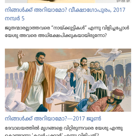
നിങ്ങൾക്ക്‌ അറിയാ​മോ? വീക്ഷാ​ഗോ​പു​രം, 2017
നമ്പർ 5
ജൂതന്മാ​ര​ല്ലാ​ത്ത​വരെ “നായ്‌ക്കു​ട്ടി​കൾ” എന്നു വിളി​ച്ച​പ്പോൾ
യേശു അവരെ അധി​ക്ഷേ​പി​ക്കു​ക​യാ​യി​രു​ന്നോ?
നിങ്ങൾക്ക്‌ അറിയാ​മോ?—2017 ജൂൺ
ദേവാ​ല​യ​ത്തിൽ മൃഗങ്ങളെ വിറ്റി​രു​ന്ന​വരെ യേശു എന്തു​
കൊ​ണ്ടാ​ണു ‘കവർച്ച​ക്കാർ’ എന്നു വിളിച്ചത്‌?