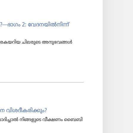
?—ഭാഗം 2: വേദന​യിൽനിന്ന്‌
‌ കരകയ​റി​യ ചിലരു​ടെ അനുഭ​വ​ങ്ങൾ
െ വിശദീ​ക​രി​ക്കും?
ം ചോദി​ച്ചാൽ നിങ്ങളു​ടെ വീക്ഷണം ബൈബി​