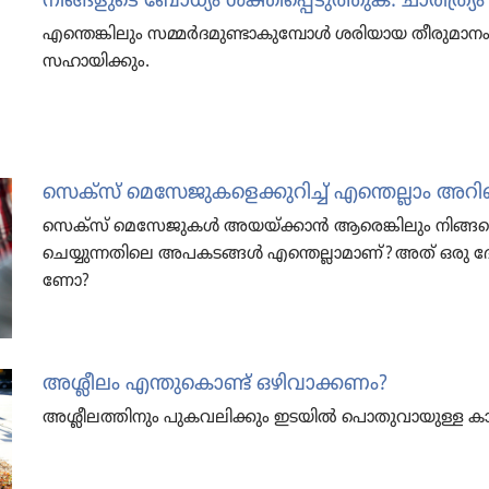
നിങ്ങളു​ടെ ബോധ്യം ശക്തിപ്പെടുത്തുക: ചാരി​ത്ര്യം
എന്തെങ്കി​ലും സമ്മർദ​മു​ണ്ടാ​കു​മ്പോൾ ശരിയായ തീരു​മ
സഹായി​ക്കും.
സെക്‌സ്‌ മെസേ​ജു​ക​ളെ​ക്കു​റിച്ച്‌ എന്തെല്ലാം അ
സെക്‌സ്‌ മെസേ​ജു​കൾ അയയ്‌ക്കാൻ ആരെങ്കി​ലും നിങ്ങളെ 
ചെയ്യു​ന്ന​തി​ലെ അപകടങ്ങൾ എന്തെല്ലാ​മാണ്‌? അത്‌ ഒരു ദ
ണോ?
അശ്ലീലം എന്തു​കൊണ്ട്‌ ഒഴിവാക്കണം?
അശ്ലീല​ത്തി​നും പുകവ​ലി​ക്കും ഇടയിൽ പൊതു​വാ​യു​ള്ള കാ