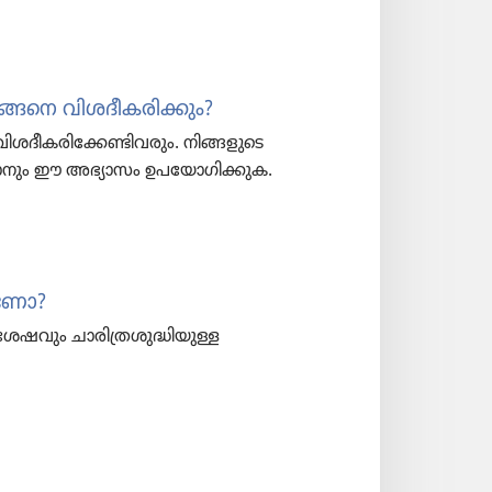
 എങ്ങനെ വിശദീകരിക്കും?
്ലാം വിശദീകരിക്കേണ്ടിവരും. നിങ്ങളു​ടെ
്യാ​നും ഈ അഭ്യാസം ഉപയോ​ഗി​ക്കു​ക.
ആണോ?
വും ചാരി​ത്ര​ശു​ദ്ധി​യു​ള്ള