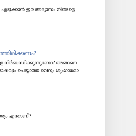
ാ​നം എടുക്കാൻ ഈ അഭ്യാസം നിങ്ങളെ
റിഞ്ഞിരിക്കണം?
നിർബ​ന്ധി​ക്കു​ന്നു​ണ്ടോ? അങ്ങനെ
ോഷ​വും ചെയ്യാത്ത വെറും ശൃംഗാ​ര​മാ​
ര്യം എന്താണ്‌?