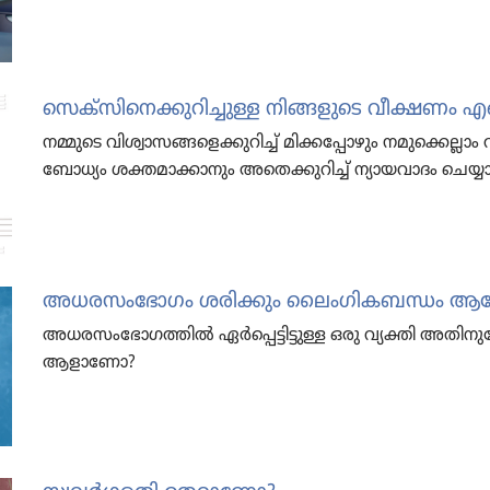
സെക്‌സി​നെ​ക്കു​റി​ച്ചുള്ള നിങ്ങളു​ടെ വീക്ഷണം
നമ്മുടെ വിശ്വാ​സ​ങ്ങ​ളെ​ക്കു​റിച്ച്‌ മിക്ക​പ്പോ​ഴും നമു​ക്കെ​ല
ബോധ്യം ശക്തമാ​ക്കാ​നും അതെക്കു​റിച്ച്‌ ന്യായ​വാ​ദം ചെയ
അധരസം​ഭോ​ഗം ശരിക്കും ലൈം​ഗി​ക​ബ​ന്ധം 
അധരസംഭോഗത്തിൽ ഏർപ്പെട്ടിട്ടുള്ള ഒരു വ്യക്തി അതിനു​ശേ​ഷ​
ആളാണോ?