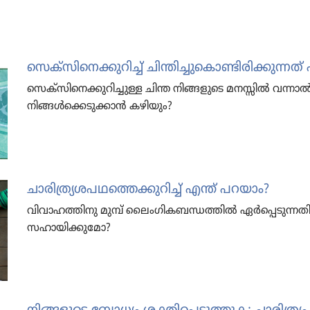
സെക്‌സി​നെ​ക്കു​റിച്ച്‌ ചിന്തി​ച്ചു​കൊ​ണ്ടി​രി​ക്കു​ന
സെക്‌സി​നെ​ക്കു​റി​ച്ചുള്ള ചിന്ത നിങ്ങളു​ടെ മനസ്സിൽ വന്
നിങ്ങൾക്കെ​ടു​ക്കാൻ കഴിയും?
ചാരി​ത്ര്യ​ശ​പ​ഥ​ത്തെ​ക്കു​റിച്ച്‌ എന്ത്‌ പറയാം?
വിവാ​ഹ​ത്തി​നു മുമ്പ്‌ ലൈം​ഗി​ക​ബ​ന്ധ​ത്തിൽ ഏർപ്പെ​ടു​ന്
സഹായി​ക്കു​മോ?