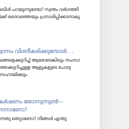
ിൾ പറയു​ന്നു​ണ്ടോ? സ്വന്തം വർഗത്തി​
്ക്‌ ദൈവ​ത്തെ​യും പ്രസാ​ദി​പ്പി​ക്കാ​നാ​കു​
്വാ​സം വിശദീ​ക​രി​ക്കു​മ്പോൾ. . .
്ങ​ളെ​ക്കു​റിച്ച്‌ ആരോ​ടെ​ങ്കി​ലും സംസാ​
്തെ​ക്കു​റി​ച്ചു​ള്ള ആളുക​ളു​ടെ ചോദ്യ​
സഹായി​ക്കും.
കർഷണം തോന്നു​ന്നുണ്ട്‌—
ന്നാ​ണോ?
്ന​തു തെറ്റാണോ? നിങ്ങൾ എന്തു