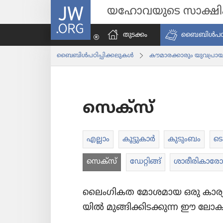
JW.ORG
യഹോവയുടെ സാക്ഷ
തുടക്കം
ബൈബിൾപ​ഠി​പ്
ബൈബിൾപ​ഠി​പ്പി​ക്ക​ലു​കൾ
കൗമാ​ര​ക്കാ​രും യുവ​പ്രാ​യ
സെക്‌സ്‌
എല്ലാം
കൂട്ടു​കാർ
കുടും​ബം
ടെ
സെക്‌സ്‌
ഡേറ്റിങ്ങ്‌
ശാരീ​രി​കാ​രോ​
ലൈം​ഗി​കത മോശ​മായ ഒരു കാര്യമല്
യിൽ മുങ്ങി​ക്കി​ട​ക്കുന്ന ഈ ലോക