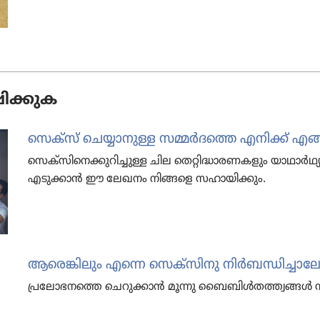
ിക്കുക
സെക്‌സ്‌ ചെയ്യാ​നുള്ള സമ്മർദത്തെ എനിക്ക്‌ എങ
സെക്‌സി​നെ​ക്കു​റി​ച്ചുള്ള ചില തെറ്റി​ദ്ധാ​ര​ണ​ക​ളും യാഥാ
എടുക്കാൻ ഈ ലേഖനം നിങ്ങളെ സഹായി​ക്കും.
ആരെങ്കി​ലും എന്നെ സെക്‌സി​നു നിർബ​ന്ധി​ച്ചാ​
പ്രലോ​ഭ​നത്തെ ചെറു​ക്കാൻ മൂന്നു ബൈബിൾത​ത്ത്വ​ങ്ങൾ 