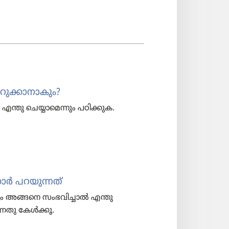
ു​ക്കാ​നാ​കും?
ന്തു ചെയ്യാ​മെ​ന്നും പഠിക്കുക.
്കാർ പറയു​ന്നത്‌
ി​ച്ചും അങ്ങനെ സംഭവിച്ചാൽ എന്തു
​ന്ന​തു കേൾക്കൂ.