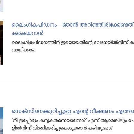
ലൈം​ഗി​ക​പീ​ഡ​നം—ഞാൻ അറിഞ്ഞി​രി​ക്കേ​ണ്ടത്‌
കരകയ​റാൻ
ലൈം​ഗി​ക​പീ​ഡ​ന​ത്തിന്‌ ഇരയാ​യ​തിന്റെ വേദന​യിൽനിന്ന്
വായി​ക്കാം.
സെക്‌സി​നെ​ക്കു​റി​ച്ചുള്ള എന്റെ വീക്ഷണം എങ്ങന
‘നീ ഇപ്പോ​ഴും കന്യക​ത​ന്നെ​യാ​ണോ?’ എന്ന്‌ ആരെങ്കി​ലു
ളിൽനിന്ന്‌ വിശദീ​ക​രി​ച്ചു​കൊ​ടു​ക്കാൻ കഴിയു​മോ?