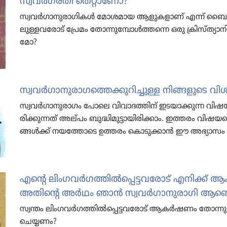
സ്വവർഗ​ര​തി തെറ്റാണോ?
സ്വവർഗാ​നു​രാ​ഗി​കൾ മോശ​മാ​യ ആളുക​ളാണ്‌ എന്ന്‌ ബൈബ
ലു​ള്ള​വ​രോട്‌ പ്രേമം തോന്നു​മ്പോൾത്ത​ന്നെ ഒരു ക്രിസ്‌ത്യാ​നിക
മോ?
സ്വവർഗാ​നു​രാ​ഗ​ത്തെ​ക്കു​റി​ച്ചുള്ള നിങ്ങളു​ടെ വിശ
സ്വവർഗാ​നു​രാ​ഗം പോലെ വിവാ​ദ​ത്തിന്‌ ഇടയാ​ക്കു​ന്ന വിഷയ​ങ
രി​ക്കു​ന്നത്‌ അല്‌പം ബുദ്ധി​മു​ട്ടാ​യി​രി​ക്കാം. ഇത്തരം വിഷയ​ത
ങ്ങൾക്ക്‌ നയത്തോ​ടെ ഉത്തരം കൊടു​ക്കാൻ ഈ അഭ്യാസം 
എന്റെ ലിംഗവർഗത്തിൽപ്പെട്ടവരോട്‌ എനിക്ക്‌ ആ
അതിന്റെ അർഥം ഞാൻ സ്വവർഗാനുരാഗി ആണെ
സ്വന്തം ലിംഗവർഗത്തിൽപ്പെട്ടവരോട്‌ ആകർഷണം തോന്നു​ന
ചെയ്യണം?