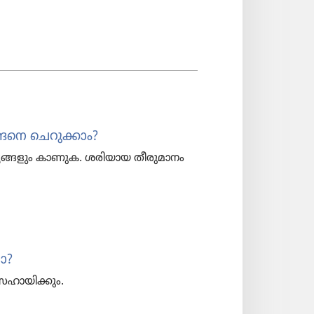
്ങനെ ചെറു​ക്കാം?
ർഥ്യ​ങ്ങ​ളും കാണുക. ശരിയായ തീരു​മാ​നം
ലോ?
സഹായി​ക്കും.