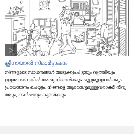
ക്ലീനാ​യാൽ സ്‌മാർട്ടാ​കാം
നിങ്ങളു​ടെ സാധനങ്ങൾ അടുക്കും​ചി​ട്ട​യും വൃത്തി​യും
ഉള്ളതാ​ണെ​ങ്കിൽ അതു നിങ്ങൾക്കും ചുറ്റു​മു​ള്ള​വർക്കും
പ്രയോ​ജനം ചെയ്യും. നിങ്ങളെ ആരോ​ഗ്യ​മു​ള്ള​വ​രാ​ക്കി നിറു​
ത്തും, ടെൻഷ​നും കുറയ്‌ക്കും.