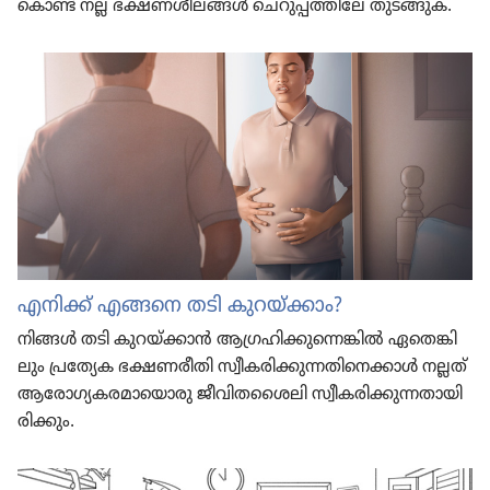
കൊണ്ട്‌ നല്ല ഭക്ഷണശീ​ലങ്ങൾ ചെറു​പ്പ​ത്തി​ലേ തുടങ്ങുക.
എനിക്ക്‌ എങ്ങനെ തടി കുറയ്‌ക്കാം?
നിങ്ങൾ തടി കുറയ്‌ക്കാൻ ആഗ്രഹി​ക്കു​ന്നെ​ങ്കിൽ ഏതെങ്കി​
ലും പ്രത്യേക ഭക്ഷണരീ​തി സ്വീക​രി​ക്കു​ന്ന​തി​നെ​ക്കാൾ നല്ലത്‌
ആരോ​ഗ്യ​ക​ര​മാ​യൊ​രു ജീവി​ത​ശൈലി സ്വീക​രി​ക്കു​ന്ന​താ​യി​
രി​ക്കും.