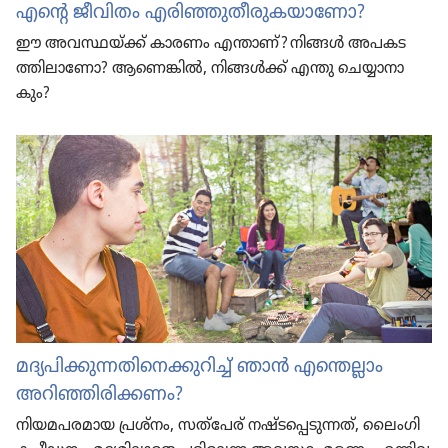
എന്റെ ജീവിതം എരിഞ്ഞുതീരുകയാണോ?
ഈ അവസ്ഥയ്‌ക്ക്‌ കാരണം എന്താണ്‌? നിങ്ങൾ അപകട​
ത്തി​ലാ​ണോ? ആണെങ്കിൽ, നിങ്ങൾക്ക്‌ എന്തു ചെയ്യാ​നാ​
കും?
മദ്യപി​ക്കു​ന്ന​തി​നെ​ക്കു​റിച്ച്‌ ഞാൻ എന്തെല്ലാം
അറിഞ്ഞി​രി​ക്ക​ണം?
നിയമ​പ​ര​മാ​യ പ്രശ്‌നം, സത്‌പേര്‌ നഷ്ടപ്പെ​ടു​ന്നത്‌, ലൈം​ഗി​