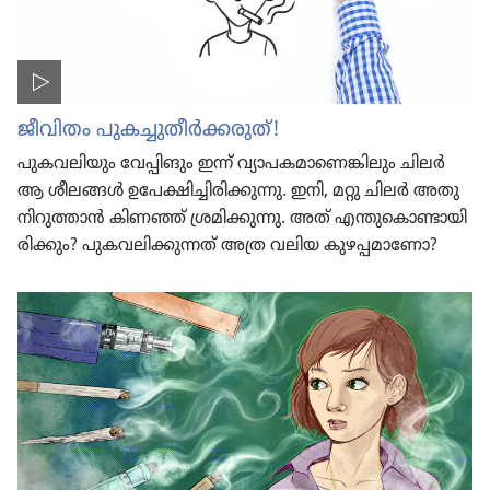
ജീവിതം പുകച്ചു​തീർക്ക​രുത്‌!
പുകവ​ലി​യും വേപ്പി​ങും ഇന്ന്‌ വ്യാപ​ക​മാ​ണെ​ങ്കി​ലും ചിലർ
ആ ശീലങ്ങൾ ഉപേക്ഷി​ച്ചി​രി​ക്കു​ന്നു. ഇനി, മറ്റു ചിലർ അതു
നിറു​ത്താൻ കിണഞ്ഞ്‌ ശ്രമി​ക്കു​ന്നു. അത്‌ എന്തു​കൊ​ണ്ടാ​യി​
രി​ക്കും? പുകവ​ലി​ക്കു​ന്നത്‌ അത്ര വലിയ കുഴപ്പ​മാ​ണോ?