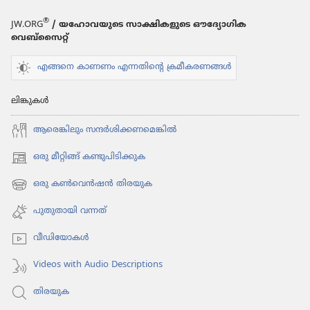
®
JW.ORG
/ യഹോവയുടെ സാക്ഷികളുടെ ഔദ്യോഗിക
വെബ്സൈറ്റ്
എങ്ങനെ കാണണം എന്നതിന്റെ ക്രമീകരണങ്ങൾ
ലിങ്കുകൾ
ആരെങ്കി​ലും സന്ദർശി​ക്ക​ണ​മെ​ങ്കിൽ
ഒരു മീറ്റിങ്ങ് കണ്ടുപിടിക്കുക
(പുതിയ
പേജ്
ഒരു കൺവെൻഷൻ തിരയുക
(പുതിയ
തുറക്കുക)
പേജ്
പുതുതായി വന്നത്‌
തുറക്കുക)
വീഡി​യോ​കൾ
Videos with Audio Descriptions
തിരയുക