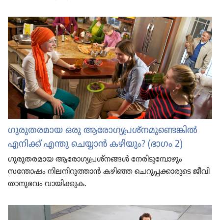
ഗുരു​ത​ര​മാ​യ ഒരു ആരോ​ഗ്യ​പ്ര​ശ്‌ന​മു​ണ്ടെ​ങ്കിൽ
എനിക്ക്‌ എന്തു ചെയ്യാൻ കഴിയും? (ഭാഗം 2)
ഗുരു​ത​ര​മാ​യ ആരോ​ഗ്യ​പ്ര​ശ്‌ന​ങ്ങൾ നേരി​ടു​മ്പോ​ഴും
സന്തോഷം നിലനി​റു​ത്താൻ കഴിഞ്ഞ ചെറു​പ്പ​ക്കാ​രു​ടെ ജീവി​
താ​നു​ഭ​വം വായി​ക്കു​ക.