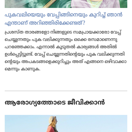
പുകവ​ലി​യെ​യും വേപ്പി​ങ്ങി​നെ​യും കുറിച്ച്‌ ഞാൻ
എന്താണ്‌ അറിഞ്ഞി​രി​ക്കേ​ണ്ടത്‌?
പ്രശസ്‌ത താരങ്ങ​ളോ നിങ്ങളു​ടെ സമപ്രാ​യ​ക്കാ​രോ വേപ്പ്‌
ചെയ്യു​ന്ന​തും പുക വലിക്കു​ന്ന​തും ഒക്കെ രസമാ​ണെന്നു
പറഞ്ഞേ​ക്കാം. എന്നാൽ കൂടുതൽ കാര്യങ്ങൾ അതിൽ
ഉൾപ്പെട്ടിട്ടുണ്ട്‌. വേപ്പ്‌ ചെയ്യു​ന്ന​തി​ന്റെ​യും പുക വലിക്കു​ന്ന​തി​
ന്റെ​യും അപകട​ങ്ങ​ളെ​ക്കു​റി​ച്ചും അത്‌ എങ്ങനെ ഒഴിവാ​ക്കാ​
മെ​ന്നും കാണുക.
ആരോഗ്യത്തോടെ ജീവിക്കാൻ