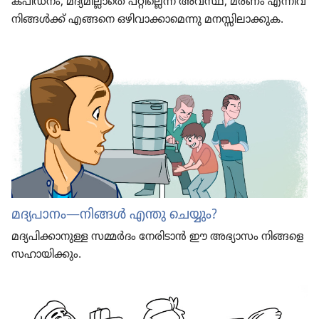
ക​പീ​ഡ​നം, മദ്യമി​ല്ലാ​തെ പറ്റില്ലെന്ന അവസ്ഥ, മരണം എന്നിവ
നിങ്ങൾക്ക്‌ എങ്ങനെ ഒഴിവാ​ക്കാ​മെ​ന്നു മനസ്സി​ലാ​ക്കു​ക.
മദ്യപാ​നം—നിങ്ങൾ എന്തു ചെയ്യും?
മദ്യപി​ക്കാ​നു​ള്ള സമ്മർദം നേരി​ടാൻ ഈ അഭ്യാസം നിങ്ങളെ
സഹായി​ക്കും.