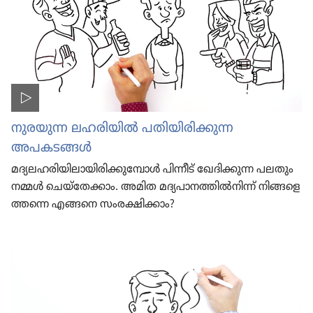
നുരയുന്ന ലഹരി​യിൽ പതിയി​രി​ക്കുന്ന
അപകടങ്ങൾ
മദ്യല​ഹ​രി​യി​ലാ​യി​രി​ക്കു​മ്പോൾ പിന്നീട്‌ ഖേദി​ക്കുന്ന പലതും
നമ്മൾ ചെയ്‌തേ​ക്കാം. അമിത മദ്യപാ​ന​ത്തിൽനിന്ന്‌ നിങ്ങ​ളെ​
ത്തന്നെ എങ്ങനെ സംരക്ഷി​ക്കാം?