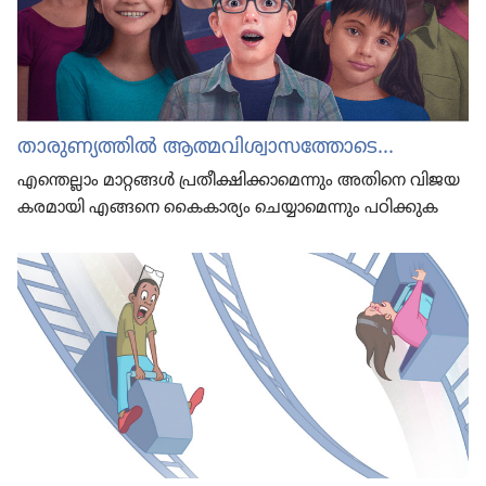
താരുണ്യത്തിൽ ആത്മവി​ശ്വാ​സ​ത്തോ​ടെ...
എന്തെല്ലാം മാറ്റങ്ങൾ പ്രതീ​ക്ഷി​ക്കാ​മെ​ന്നും അതിനെ വിജയ​
ക​ര​മാ​യി എങ്ങനെ കൈകാ​ര്യം ചെയ്യാ​മെ​ന്നും പഠിക്കുക