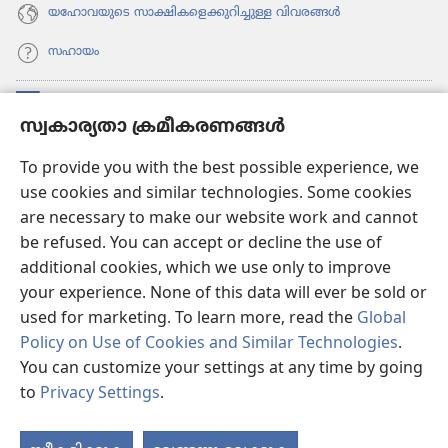
യഹോവയുടെ സാക്ഷികളെക്കുറിച്ചുള്ള വിവരങ്ങൾ
സഹായം
സംഭാവനകൾ
(പുതിയ
സ്വകാര്യതാ ക്രമീകരണങ്ങൾ
പേജ്
തുറക്കുക)
വാച്ച്ടവര്‍ ഓണ്‍ലൈന്‍ ലൈബ്രറി
To provide you with the best possible experience, we
(പുതിയ
use cookies and similar technologies. Some cookies
പേജ്
JW ഹബ്ബ്
തുറക്കുക)
are necessary to make our website work and cannot
(പുതിയ
be refused. You can accept or decline the use of
പേജ്
JW ലൈ​ബ്ര​റി
തുറക്കുക)
additional cookies, which we use only to improve
your experience. None of this data will ever be sold or
വാച്ച്‌ടവർ ലൈ​ബ്രറി
used for marketing. To learn more, read the
Global
Policy on Use of Cookies and Similar Technologies
.
You can customize your settings at any time by going
to
Privacy Settings
.
Copyright
© 2026 Watch Tower Bible and Tract Society of Pennsylvania.
ഉപയോഗിക്കുന്നതിനുള്ള വ്യവസ്ഥകള്‍
|
സ്വകാര്യതാ നയം
|
സ്വകാര്യതാ