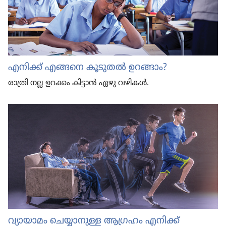
എനിക്ക്‌ എങ്ങനെ കൂടുതൽ ഉറങ്ങാം?
രാത്രി നല്ല ഉറക്കം കിട്ടാൻ ഏഴു വഴികൾ.
വ്യായാ​മം ചെയ്യാ​നുള്ള ആഗ്രഹം എനിക്ക്‌