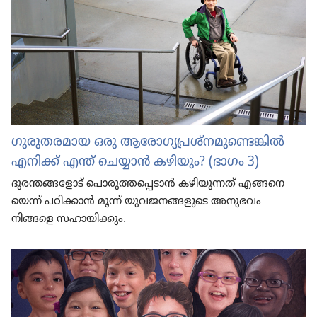
ഗുരു​ത​ര​മാ​യ ഒരു ആരോഗ്യപ്രശ്‌നമുണ്ടെങ്കിൽ
എനിക്ക്‌ എന്ത്‌ ചെയ്യാൻ കഴിയും? (ഭാഗം 3)
ദുരന്ത​ങ്ങ​ളോട്‌ പൊരുത്തപ്പെടാൻ കഴിയു​ന്നത്‌ എങ്ങനെ​
യെന്ന്‌ പഠിക്കാൻ മൂന്ന്‌ യുവജ​ന​ങ്ങ​ളു​ടെ അനുഭവം
നിങ്ങളെ സഹായി​ക്കും.