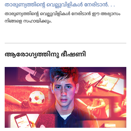
താരു​ണ്യ​ത്തിന്റെ വെല്ലു​വി​ളി​കൾ നേരി​ടാൻ. . .
താരു​ണ്യ​ത്തിന്റെ വെല്ലു​വി​ളി​കൾ നേരി​ടാൻ ഈ അഭ്യാസം
നിങ്ങളെ സഹായി​ക്കും.
ആരോഗ്യത്തിനു ഭീഷണി