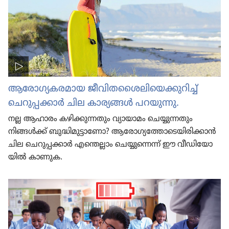
ആരോ​ഗ്യ​ക​ര​മാ​യ ജീവി​ത​ശൈ​ലി​യെ​ക്കു​റിച്ച്‌
ചെറു​പ്പ​ക്കാർ ചില കാര്യങ്ങൾ പറയുന്നു.
നല്ല ആഹാരം കഴിക്കു​ന്ന​തും വ്യായാ​മം ചെയ്യു​ന്ന​തും
നിങ്ങൾക്ക്‌ ബുദ്ധി​മു​ട്ടാ​ണോ? ആരോ​ഗ്യ​ത്തോ​ടെ​യി​രി​ക്കാൻ
ചില ചെറു​പ്പ​ക്കാർ എന്തെല്ലാം ചെയ്യു​ന്നെന്ന്‌ ഈ വീഡി​യോ​
യിൽ കാണുക.