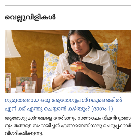
വെല്ലുവിളികൾ
ഗുരുതരമായ ഒരു ആരോ​ഗ്യ​പ്ര​ശ്‌ന​മുണ്ടെങ്കിൽ
എനിക്ക്‌ എന്തു ചെയ്യാൻ കഴിയും? (ഭാഗം 1)
ആരോ​ഗ്യ​പ്ര​ശ്‌ന​ങ്ങ​ളെ നേരി​ടാ​നും സന്തോഷം നിലനി​റു​ത്താ​
നും തങ്ങളെ സഹായി​ച്ചത്‌ എന്താ​ണെന്ന്‌ നാലു ചെറു​പ്പ​ക്കാർ
വിശദീ​ക​രി​ക്കു​ന്നു.