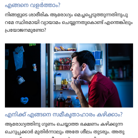
എങ്ങനെ വളർത്താം?
നിങ്ങളു​ടെ ശാരീ​രിക ആരോ​ഗ്യം മെച്ച​പ്പെ​ടു​ത്തു​ന്ന​തി​നു​പു​
റമേ സ്ഥിരമാ​യി വ്യായാ​മം ചെയ്യു​ന്ന​തു​കൊണ്ട്‌ എന്തെങ്കി​ലും
പ്രയോ​ജ​ന​മു​ണ്ടോ?
എനിക്ക്‌ എങ്ങനെ സമീകൃ​താ​ഹാ​രം കഴിക്കാം?
ആരോ​ഗ്യ​ത്തി​നു ഗുണം ചെയ്യാത്ത ഭക്ഷണം കഴിക്കുന്ന
ചെറു​പ്പ​ക്കാർ മുതിർന്നാ​ലും അതേ ശീലം തുടരും. അതു​