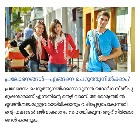
പ്രലോ
ഭ
ന
ങ്ങൾ—എങ്ങനെ ചെറു
ത്തു
നിൽക്കാം?
പ്രലോ
ഭ
നം ചെറു
ത്തു
നിൽക്കാ
നാ
കു
ന്നത്‌ യഥാർഥ സ്‌ത്രീ
പു
രു
ഷ
ന്മാ
രാണ്‌ എന്നതിന്‍റെ തെളി
വാണ്‌. അക്കാര്യ
ത്തിൽ
ദൃഢനി
ശ്ച
യ
മു
ള്ള
വ
രാ
യി
രി
ക്കാ
നും വഴി
പ്പെ
ട്ടു
പോ
കു
ന്ന
തി
ന്‍റെ ഫലങ്ങൾ ഒഴിവാ
ക്കാ
നും സഹായി
ക്കു
ന്ന ആറ്‌ നിർദേ
ശ
ങ്ങൾ കാണുക.