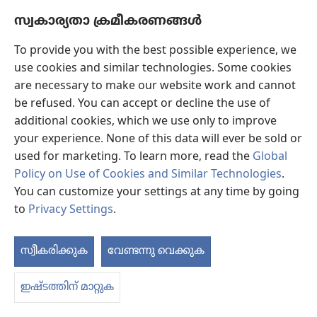
മൂല്യ​മു​ണ്ടോ?
സ്വകാര്യതാ ക്രമീകരണങ്ങൾ
To provide you with the best possible experience, we
use cookies and similar technologies. Some cookies
are necessary to make our website work and cannot
be refused. You can accept or decline the use of
additional cookies, which we use only to improve
your experience. None of this data will ever be sold or
used for marketing. To learn more, read the
Global
Policy on Use of Cookies and Similar Technologies
.
You can customize your settings at any time by going
എന്റെ സംസാ​ര​ത്തിന്‌ എന്താ ഒരു ‘ബെല്ലും
to
Privacy Settings
.
ബ്രേക്കും’ ഇല്ലാത്തത്‌?
സംസാ​രി​ക്കു​ന്ന​തി​നു മുമ്പ്‌ ചിന്തി​ക്കാൻ ഏത്‌ ഉപദേശം
സ്വീകരിക്കുക
വേണ്ടന്നു വെക്കുക
നമ്മളെ സഹായി​ക്കും?
ഇഷ്ടത്തിന് മാറ്റുക