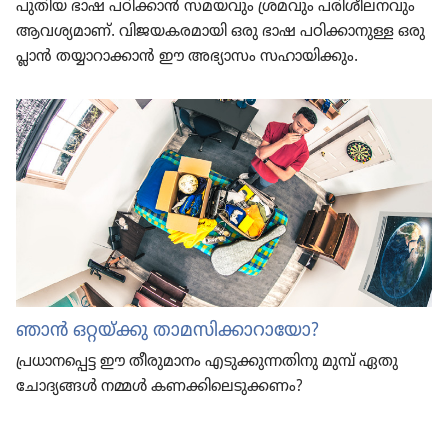
പുതിയ ഭാഷ പഠിക്കാൻ സമയവും ശ്രമവും പരിശീ​ല​ന​വും
ആവശ്യ​മാണ്‌. വിജയ​ക​ര​മാ​യി ഒരു ഭാഷ പഠിക്കാ​നു​ള്ള ഒരു
പ്ലാൻ തയ്യാറാ​ക്കാൻ ഈ അഭ്യാസം സഹായി​ക്കും.
ഞാൻ ഒറ്റയ്‌ക്കു താമസിക്കാറായോ?
പ്രധാ​ന​പ്പെട്ട ഈ തീരു​മാ​നം എടുക്കു​ന്ന​തി​നു മുമ്പ്‌ ഏതു
ചോദ്യ​ങ്ങൾ നമ്മൾ കണക്കി​ലെ​ടു​ക്കണം?