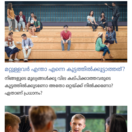
മറ്റുള്ളവർ എന്താ എന്നെ കൂട്ടത്തിൽക്കൂ​ട്ടാ​ത്തത്‌?
നിങ്ങളു​ടെ മൂല്യ​ങ്ങൾക്കു വില കല്‌പി​ക്കാ​ത്ത​വ​രു​ടെ
കൂട്ടത്തിൽക്കൂ​ട​ണോ അതോ ഒറ്റയ്‌ക്ക്‌ നിൽക്ക​ണോ?
ഏതാണ്‌ പ്രധാനം?