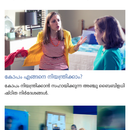
കോപം എങ്ങനെ നിയ​ന്ത്രി​ക്കാം?
കോപം നിയ​ന്ത്രി​ക്കാൻ സഹായി​ക്കുന്ന അഞ്ചു ബൈബി​ള​ധി​
ഷ്‌ഠിത നിർദേ​ശങ്ങൾ.