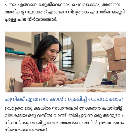
പണം എങ്ങനെ കരുതിവെക്കാം, ചെലവാക്കാം, അതിനെ
അതിന്റെ സ്ഥാനത്ത്‌ എങ്ങനെ നിറു​ത്താം എന്നതി​നെ​ക്കു​റി​
ച്ചു​ള്ള ചില നിർദേ​ശ​ങ്ങൾ.
എനിക്ക്‌ എങ്ങനെ കാശ്‌ സൂക്ഷിച്ച്‌ ചെലവാക്കാം?
വെറുതെ ഒരു കടയിൽ സാധനങ്ങൾ നോക്കാൻ കയറി​യിട്ട്‌
വിലകൂ​ടി​യ ഒരു വസ്‌തു വാങ്ങി തിരി​ച്ചു​വന്ന ഒരു അനുഭവം
നിങ്ങൾക്കു​ണ്ടാ​യി​ട്ടു​ണ്ടോ? അങ്ങനെ​യെ​ങ്കിൽ ഈ ലേഖനം
നിങ്ങൾക്കു​ള്ള​താണ്‌.