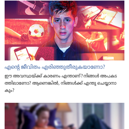
എന്റെ ജീവിതം എരിഞ്ഞുതീരുകയാണോ?
ഈ അവസ്ഥയ്‌ക്ക്‌ കാരണം എന്താണ്‌? നിങ്ങൾ അപകട​
ത്തി​ലാ​ണോ? ആണെങ്കിൽ, നിങ്ങൾക്ക്‌ എന്തു ചെയ്യാ​നാ​
കും?