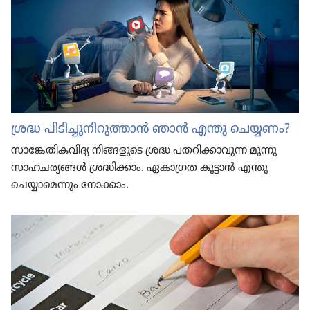
ശ്രദ്ധ പിടി​ച്ചു​നി​റു​ത്താൻ ഞാൻ എന്തു ചെയ്യണം?
സാങ്കേ​തി​ക​വി​ദ്യ നിങ്ങളു​ടെ ശ്രദ്ധ പതറി​ക്കാ​വുന്ന മൂന്നു
സാഹച​ര്യ​ങ്ങൾ ശ്രദ്ധി​ക്കാം. ഏകാഗ്രത കൂട്ടാൻ എന്തു
ചെയ്യാ​മെ​ന്നും നോക്കാം.