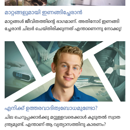
മാറ്റങ്ങ​ളു​മാ​യി ഇണങ്ങി​ച്ചേ​രാൻ
മാറ്റങ്ങൾ ജീവി​ത​ത്തി​ന്റെ ഭാഗമാണ്‌. അതി​നോട്‌ ഇണങ്ങി​
ച്ചേ​രാൻ ചിലർ ചെയ്‌തി​രി​ക്കു​ന്നത്‌ എന്താ​ണെന്നു നോക്കൂ!
എനിക്ക്‌ ഉത്തരവാദിത്വബോധമുണ്ടോ?
ചില ചെറു​പ്പ​ക്കാർക്കു മറ്റുള്ള​വ​രെ​ക്കാൾ കൂടുതൽ സ്വാത​
ന്ത്ര്യ​മുണ്ട്‌. എന്താണ്‌ ആ വ്യത്യാ​സ​ത്തി​നു കാരണം?