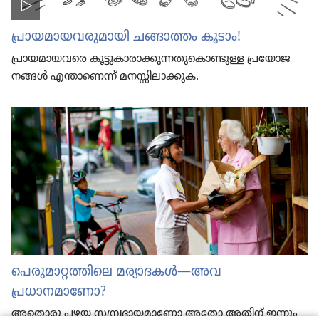
പ്രായ​മാ​യ​വ​രു​മാ​യി ചങ്ങാത്തം കൂടാം!
പ്രായ​മാ​യ​വരെ കൂട്ടു​കാ​രാ​ക്കു​ന്ന​തു​കൊ​ണ്ടുള്ള പ്രയോ​ജ​
നങ്ങൾ എന്താ​ണെന്ന്‌ മനസ്സി​ലാ​ക്കുക.
പെരു​മാ​റ്റ​ത്തി​ലെ മര്യാ​ദ​കൾ—അവ
പ്രധാനമാണോ?
അതൊരു പഴയ സമ്പ്രദാ​യ​മാ​ണോ അതോ അതിന്‌ ഇന്നും