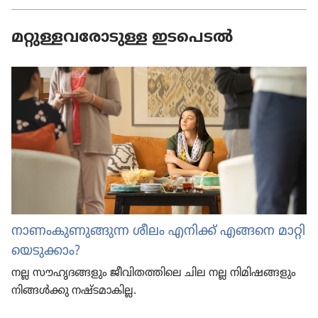
മറ്റുള്ളവരോടുള്ള ഇടപെടൽ
നാണം​കു​ണു​ങ്ങുന്ന ശീലം എനിക്ക്‌ എങ്ങനെ മാറ്റി​
യെ​ടു​ക്കാം?
നല്ല സൗഹൃ​ദ​ങ്ങ​ളും ജീവി​ത​ത്തി​ലെ ചില നല്ല നിമി​ഷ​ങ്ങ​ളും
നിങ്ങൾക്കു നഷ്ടമാ​കില്ല.