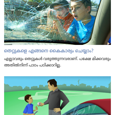
തെറ്റു​ക​ളെ എങ്ങനെ കൈകാ​ര്യം ചെയ്യാം?
എല്ലാവ​രും തെറ്റുകൾ വരുത്തു​ന്ന​വ​രാണ്‌. പക്ഷേ മിക്കവ​രും
അതിൽനിന്ന്‌ പാഠം പഠിക്കാ​റി​ല്ല.