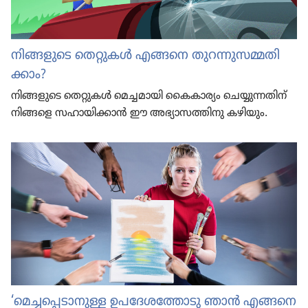
നിങ്ങളു​ടെ തെറ്റുകൾ എങ്ങനെ തുറന്നു​സ​മ്മ​തി​
ക്കാം?
നിങ്ങളു​ടെ തെറ്റുകൾ മെച്ചമാ​യി കൈകാ​ര്യം ചെയ്യു​ന്ന​തിന്‌
നിങ്ങളെ സഹായി​ക്കാൻ ഈ അഭ്യാ​സ​ത്തി​നു കഴിയും.
‘മെച്ച​പ്പെ​ടാ​നുള്ള ഉപദേ​ശ​ത്തോ​ടു ഞാൻ എങ്ങനെ