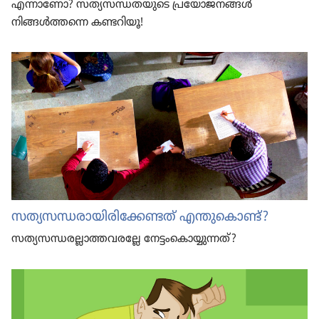
എന്നാണോ? സത്യസ​ന്ധ​ത​യു​ടെ പ്രയോ​ജ​നങ്ങൾ
നിങ്ങൾത്തന്നെ കണ്ടറിയൂ!
സത്യസ​ന്ധ​രാ​യി​രി​ക്കേ​ണ്ടത്‌ എന്തു​കൊണ്ട്‌?
സത്യസ​ന്ധ​ര​ല്ലാ​ത്ത​വ​ര​ല്ലേ നേട്ടം​കൊ​യ്യു​ന്നത്‌?