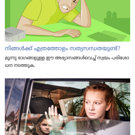
നിങ്ങൾക്ക്‌ എത്ര​ത്തോ​ളം സത്യസന്ധതയുണ്ട്‌?
മൂന്നു ഭാഗങ്ങ​ളു​ള്ള ഈ അഭ്യാസങ്ങൾവെച്ച്‌ സ്വയം പരി​ശോ​
ധന നടത്തുക.