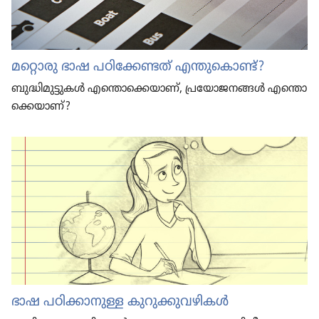
മറ്റൊരു ഭാഷ പഠി​ക്കേ​ണ്ടത്‌ എന്തു​കൊണ്ട്‌?
ബുദ്ധി​മു​ട്ടു​കൾ എന്തൊ​ക്കെ​യാണ്‌, പ്രയോ​ജ​ന​ങ്ങൾ എന്തൊ​
ക്കെ​യാണ്‌?
ഭാഷ പഠിക്കാ​നു​ള്ള കുറു​ക്കു​വ​ഴി​കൾ