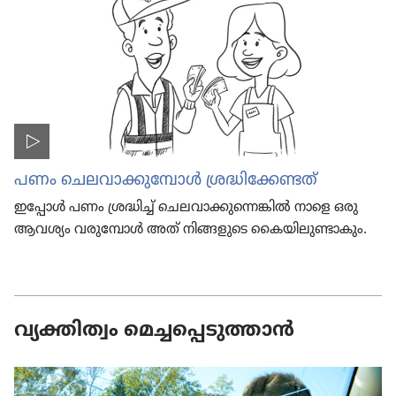
പണം ചെലവാ​ക്കു​മ്പോൾ ശ്രദ്ധി​ക്കേ​ണ്ടത്‌
ഇപ്പോൾ പണം ശ്രദ്ധിച്ച്‌ ചെലവാ​ക്കു​ന്നെ​ങ്കിൽ നാളെ ഒരു
ആവശ്യം വരു​മ്പോൾ അത്‌ നിങ്ങളു​ടെ കൈയി​ലു​ണ്ടാ​കും.
വ്യക്തിത്വം മെച്ചപ്പെടുത്താൻ