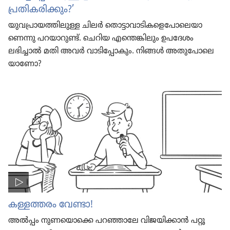
പ്രതി​ക​രി​ക്കും?’
യുവ​പ്രാ​യ​ത്തി​ലുള്ള ചിലർ തൊട്ടാ​വാ​ടി​ക​ളെ​പോ​ലെ​യാ​
ണെന്നു പറയാ​റുണ്ട്‌. ചെറിയ എന്തെങ്കി​ലും ഉപദേശം
ലഭിച്ചാൽ മതി അവർ വാടി​പ്പോ​കും. നിങ്ങൾ അതു​പോ​ലെ​
യാ​ണോ?
കള്ളത്തരം വേണ്ടാ!
അൽപ്പം നുണ​യൊ​ക്കെ പറഞ്ഞാലേ വിജയി​ക്കാൻ പറ്റൂ