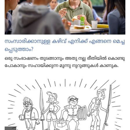
സംസാ​രി​ക്കാ​നുള്ള കഴിവ്‌ എനിക്ക്‌ എങ്ങനെ മെച്ച​
പ്പെ​ടു​ത്താം?
ഒരു സംഭാ​ഷണം തുടങ്ങാ​നും അതു നല്ല രീതി​യിൽ കൊണ്ടു​
പോ​കാ​നും സഹായി​ക്കുന്ന മൂന്നു നുറു​ങ്ങു​കൾ കാണുക.