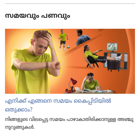
സമയവും പണവും
എനിക്ക്‌ എങ്ങനെ സമയം കൈപ്പി​ടി​യിൽ
ഒതുക്കാം?
നിങ്ങളു​ടെ വിലപ്പെട്ട സമയം പാഴാ​കാ​തി​രി​ക്കാ​നുള്ള അഞ്ചു
നുറു​ങ്ങു​കൾ.