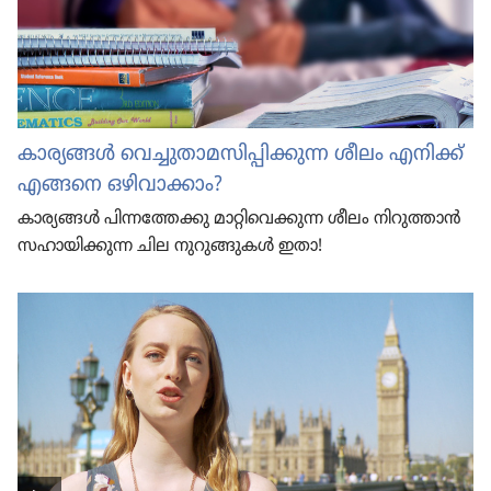
കാര്യങ്ങൾ വെച്ചു​താ​മ​സി​പ്പി​ക്കു​ന്ന ശീലം എനിക്ക്‌
എങ്ങനെ ഒഴിവാ​ക്കാം?
കാര്യങ്ങൾ പിന്ന​ത്തേ​ക്കു മാറ്റി​വെ​ക്കു​ന്ന ശീലം നിറു​ത്താൻ
സഹായി​ക്കു​ന്ന ചില നുറു​ങ്ങു​കൾ ഇതാ!