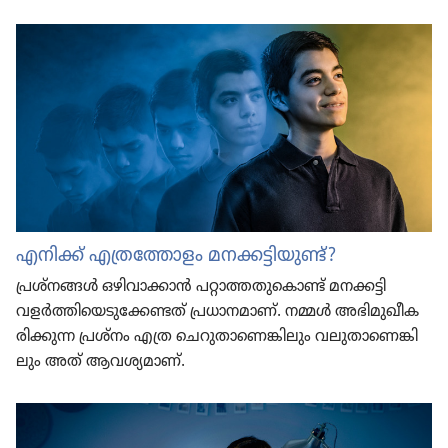
എനിക്ക്‌ എത്ര​ത്തോ​ളം മനക്കട്ടി​യുണ്ട്‌?
പ്രശ്‌നങ്ങൾ ഒഴിവാ​ക്കാൻ പറ്റാത്ത​തു​കൊണ്ട്‌ മനക്കട്ടി
വളർത്തി​യെ​ടു​ക്കേ​ണ്ടത്‌ പ്രധാ​ന​മാണ്‌. നമ്മൾ അഭിമു​ഖീ​ക​
രി​ക്കുന്ന പ്രശ്‌നം എത്ര ചെറു​താ​ണെ​ങ്കി​ലും വലുതാ​ണെ​ങ്കി​
ലും അത്‌ ആവശ്യ​മാണ്‌.