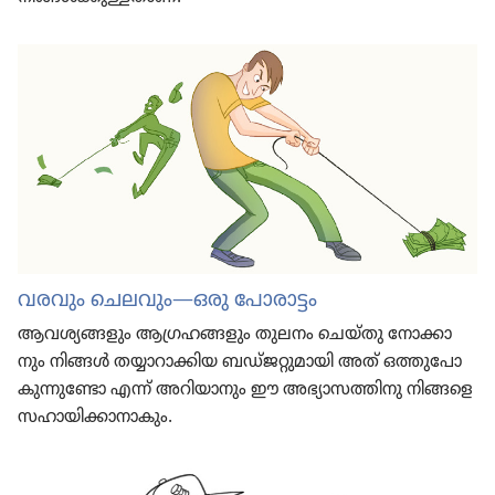
വരവും ചെലവും—ഒരു പോരാ​ട്ടം
ആവശ്യ​ങ്ങ​ളും ആഗ്രഹ​ങ്ങ​ളും തുലനം ചെയ്‌തു നോക്കാ​
നും നിങ്ങൾ തയ്യാറാ​ക്കി​യ ബഡ്‌ജ​റ്റു​മാ​യി അത്‌ ഒത്തു​പോ​
കു​ന്നു​ണ്ടോ എന്ന്‌ അറിയാ​നും ഈ അഭ്യാ​സ​ത്തി​നു നിങ്ങളെ
സഹായി​ക്കാ​നാ​കും.