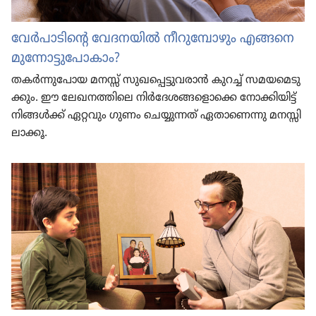
വേർപാ​ടി​ന്റെ വേദന​യിൽ നീറു​മ്പോ​ഴും എങ്ങനെ
മുന്നോ​ട്ടു​പോ​കാം?
തകർന്നു​പോയ മനസ്സ്‌ സുഖ​പ്പെ​ട്ടു​വ​രാൻ കുറച്ച്‌ സമയ​മെ​ടു​
ക്കും. ഈ ലേഖന​ത്തി​ലെ നിർദേ​ശ​ങ്ങ​ളൊ​ക്കെ നോക്കി​യിട്ട്‌
നിങ്ങൾക്ക്‌ ഏറ്റവും ഗുണം ചെയ്യു​ന്നത്‌ ഏതാ​ണെന്നു മനസ്സി​
ലാ​ക്കൂ.