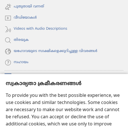
പേജ്
പുതുതായി വന്നത്‌
തുറക്കുക)
വീഡി​യോ​കൾ
Videos with Audio Descriptions
തിരയുക
യഹോവയുടെ സാക്ഷികളെക്കുറിച്ചുള്ള വിവരങ്ങൾ
സഹായം
സംഭാവനകൾ
(പുതിയ
സ്വകാര്യതാ ക്രമീകരണങ്ങൾ
പേജ്
തുറക്കുക)
വാച്ച്ടവര്‍ ഓണ്‍ലൈന്‍ ലൈബ്രറി
To provide you with the best possible experience, we
(പുതിയ
use cookies and similar technologies. Some cookies
പേജ്
JW ഹബ്ബ്
തുറക്കുക)
are necessary to make our website work and cannot
(പുതിയ
be refused. You can accept or decline the use of
പേജ്
JW ലൈ​ബ്ര​റി
തുറക്കുക)
additional cookies, which we use only to improve