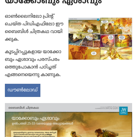
യാക്കോബും ഏശാവും
ഓൺ​ലൈ​നി​ലോ പ്രിന്റ്‌
ചെയ്‌ത പിഡി​എ​ഫി​ലോ ഈ
ബൈബിൾ ചിത്രകഥ വായി​
ക്കു​ക.
കൂടപ്പി​റ​പ്പു​ക​ളാ​യ യാക്കോ​
ബും ഏശാവും പരസ്‌പ​രം
ഒത്തു​പോ​കാൻ പഠിച്ചത്‌
എങ്ങനെ​യെ​ന്നു കാണുക.
ഡൗൺലോഡ്‌