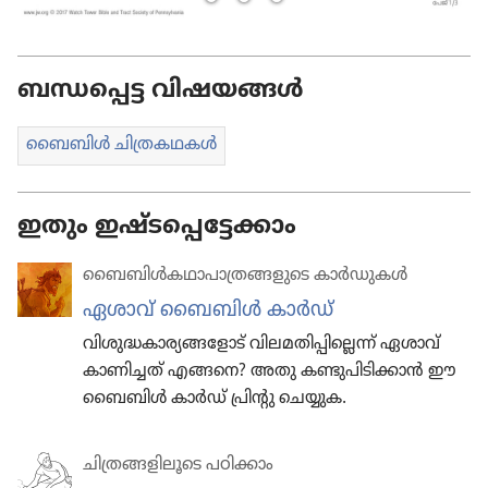
ബന്ധപ്പെട്ട വിഷയങ്ങൾ
ബൈബിൾ ചിത്ര​ക​ഥ​കൾ
ഇതും ഇഷ്ടപ്പെട്ടേക്കാം
ബൈബിൾക​ഥാ​പാ​ത്ര​ങ്ങ​ളു​ടെ കാർഡു​കൾ
ഏശാവ്‌ ബൈബിൾ കാർഡ്‌
വിശു​ദ്ധ​കാ​ര്യ​ങ്ങ​ളോട്‌ വിലമ​തി​പ്പി​ല്ലെന്ന്‌ ഏശാവ്‌
കാണി​ച്ചത്‌ എങ്ങനെ? അതു കണ്ടുപി​ടി​ക്കാൻ ഈ
ബൈബിൾ കാർഡ്‌ പ്രിന്റു ചെയ്യുക.
ചിത്ര​ങ്ങ​ളി​ലൂ​ടെ പഠിക്കാം