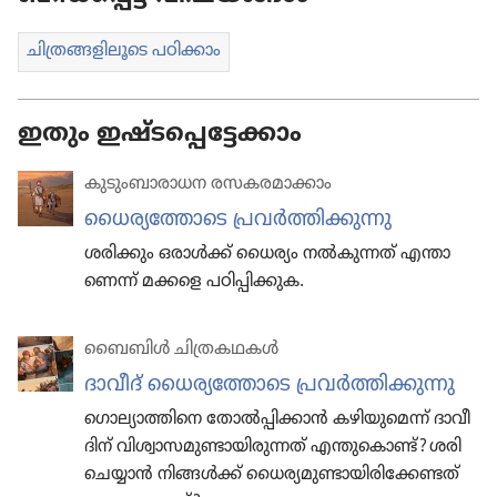
ചിത്ര​ങ്ങ​ളി​ലൂ​ടെ പഠിക്കാം
ഇതും ഇഷ്ടപ്പെട്ടേക്കാം
കുടും​ബാ​രാ​ധന രസകര​മാ​ക്കാം
ധൈര്യ​ത്തോ​ടെ പ്രവർത്തി​ക്കു​ന്നു
ശരിക്കും ഒരാൾക്ക്‌ ധൈര്യം നൽകു​ന്നത്‌ എന്താ​
ണെന്ന്‌ മക്കളെ പഠിപ്പി​ക്കു​ക.
ബൈബിൾ ചിത്ര​ക​ഥ​കൾ
ദാവീദ്‌ ധൈര്യ​ത്തോ​ടെ പ്രവർത്തി​ക്കു​ന്നു
ഗൊല്യാത്തി​നെ തോൽപ്പി​ക്കാൻ കഴിയു​മെന്ന്‌ ദാവീ​
ദിന്‌ വിശ്വാ​സ​മു​ണ്ടാ​യി​രു​ന്നത്‌ എന്തു​കൊണ്ട്‌? ശരി
ചെയ്യാൻ നിങ്ങൾക്ക്‌ ധൈര്യ​മു​ണ്ടാ​യി​രി​ക്കേ​ണ്ടത്‌