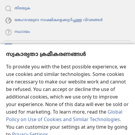
തിരയുക
യഹോവയുടെ സാക്ഷികളെക്കുറിച്ചുള്ള വിവരങ്ങൾ
സഹായം
സംഭാവനകൾ
(പുതിയ
സ്വകാര്യതാ ക്രമീകരണങ്ങൾ
പേജ്
തുറക്കുക)
വാച്ച്ടവര്‍ ഓണ്‍ലൈന്‍ ലൈബ്രറി
To provide you with the best possible experience, we
(പുതിയ
use cookies and similar technologies. Some cookies
പേജ്
JW ഹബ്ബ്
തുറക്കുക)
are necessary to make our website work and cannot
(പുതിയ
be refused. You can accept or decline the use of
പേജ്
JW ലൈ​ബ്ര​റി
തുറക്കുക)
additional cookies, which we use only to improve
your experience. None of this data will ever be sold or
വാച്ച്‌ടവർ ലൈ​ബ്രറി
used for marketing. To learn more, read the
Global
Policy on Use of Cookies and Similar Technologies
.
You can customize your settings at any time by going