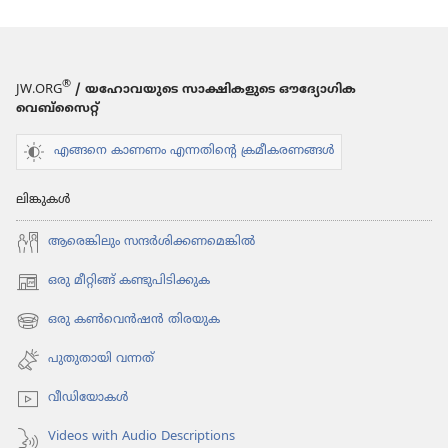
®
JW.ORG
/ യഹോവയുടെ സാക്ഷികളുടെ ഔദ്യോഗിക
വെബ്സൈറ്റ്
എങ്ങനെ കാണണം എന്നതിന്റെ ക്രമീകരണങ്ങൾ
ലിങ്കുകൾ
ആരെങ്കി​ലും സന്ദർശി​ക്ക​ണ​മെ​ങ്കിൽ
ഒരു മീറ്റിങ്ങ് കണ്ടുപിടിക്കുക
(പുതിയ
പേജ്
ഒരു കൺവെൻഷൻ തിരയുക
(പുതിയ
തുറക്കുക)
പേജ്
പുതുതായി വന്നത്‌
തുറക്കുക)
വീഡി​യോ​കൾ
Videos with Audio Descriptions