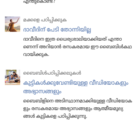
എന്തു​കൊണ്ട്‌?
മക്കളെ പഠിപ്പി​ക്കുക
ദാവീ​ദിന്‌ പേടി തോന്നി​യില്ല
ദാവീ​ദി​നെ ഇത്ര ധൈര്യ​ശാ​ലി​യാ​ക്കി​യത്‌ എന്താ​
ണെന്ന്‌ അറിയാൻ രസകര​മായ ഈ ബൈബിൾകഥ
വായി​ക്കുക.
ബൈബിൾപ​ഠി​പ്പി​ക്ക​ലു​കൾ
കുട്ടി​കൾക്കു​വേ​ണ്ടി​യുള്ള വീഡി​യോ​ക​ളും
അഭ്യാ​സ​ങ്ങ​ളും
ബൈബി​ളി​നെ അടിസ്ഥാ​ന​മാ​ക്കി​യുള്ള വീഡി​യോ​ക​
ളും രസകര​മായ അഭ്യാ​സ​ങ്ങ​ളും ആത്മീയ​മൂ​ല്യ​
ങ്ങൾ കുട്ടി​കളെ പഠിപ്പി​ക്കു​ന്നു.