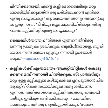
ചിന്തി​ക്കാ​നാ​യി:
എന്റെ കുട്ടി മൊ​ബൈ​ലി​ലും മറ്റും
നോക്കി​യി​രി​ക്കു​ന്ന​തിന്‌ ഒരു പരിധി​വെ​ക്കാൻ എനിക്ക്‌
എന്തു ചെയ്യാ​നാ​കും? ആ സമയത്ത്‌ ഞാനും അവന്റെ​കൂ​
ടെ ഇരുന്നാ​ലോ? ടിവി​യും മറ്റും നോക്കി​യി​രി​ക്കു​ന്ന​തി​നു
പകരം കുട്ടിക്ക്‌ മറ്റ്‌ എന്തു ചെയ്യാ​നാ​കും?
ബൈബിൾത​ത്ത്വം:
“നിങ്ങൾ എങ്ങനെ ജീവി​ക്കു​
ന്നെന്നു പ്രത്യേ​കം ശ്രദ്ധി​ക്കുക; ബുദ്ധി​ഹീ​ന​രാ​യല്ല, ബുദ്ധി​
യോ​ടെ നടന്ന്‌ സമയം ഏറ്റവും നന്നായി ഉപയോ​ഗി​
ക്കുക.”—
എഫെസ്യർ 5:15, 16
.
കുട്ടി​കൾക്ക്‌ എത്രമാ​ത്രം ആക്‌റ്റി​വി​റ്റി​കൾ കൊടു​
ക്ക​ണ​മെന്ന്‌ നന്നായി ചിന്തി​ക്കുക.
സ്‌പോർട്‌സി​ലും
മറ്റും ഉള്ള കുട്ടി​ക​ളു​ടെ കഴിവു​കൾ മെച്ച​പ്പെ​ടു​ത്താൻ ചില
ആക്‌റ്റി​വി​റ്റി​കൾ സഹായി​ക്കു​മെ​ന്നതു ശരിയാണ്‌.
എന്നാൽ അമിത​മാ​യാൽ കുട്ടിക്ക്‌ അതൊരു ഭാരമാ​യി​
ത്തീ​രും. ഇതിനു​വേണ്ടി ഓടി​ന​ട​ക്കുന്ന മാതാ​പി​താ​
ക്കൾക്കും അത്‌ ഒരു ബുദ്ധി​മു​ട്ടാ​യി മാറും. ‘സമയം