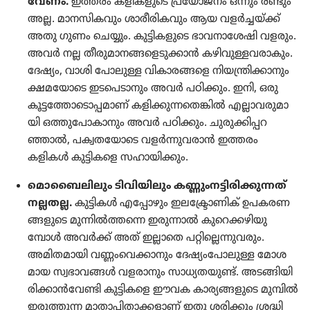
വേണം.
ഇത്തരം കളിക​ളു​ടെ പ്രയോ​ജനം ഒന്നും രണ്ടും
അല്ല. മാനസി​ക​വും ശാരീ​രി​ക​വും ആയ വളർച്ച​യ്‌ക്ക്‌
അതു ഗുണം ചെയ്യും. കുട്ടി​ക​ളു​ടെ ഭാവനാ​ശേഷി വളരും.
അവർ നല്ല തീരു​മാ​ന​ങ്ങ​ളെ​ടു​ക്കാൻ കഴിവു​ള്ള​വ​രാ​കും.
ദേഷ്യം, വാശി പോലുള്ള വികാ​ര​ങ്ങളെ നിയ​ന്ത്രി​ക്കാ​നും
ക്ഷമയോ​ടെ ഇടപെ​ടാ​നും അവർ പഠിക്കും. ഇനി, ഒരു
കൂട്ട​ത്തോ​ടൊ​പ്പ​മാണ്‌ കളിക്കു​ന്ന​തെ​ങ്കിൽ എല്ലാവ​രു​മാ​
യി ഒത്തു​പോ​കാ​നും അവർ പഠിക്കും. ചുരു​ക്കി​പ്പ​റ​
ഞ്ഞാൽ, പക്വത​യോ​ടെ വളർന്നു​വ​രാൻ ഇത്തരം
കളികൾ കുട്ടി​കളെ സഹായി​ക്കും.
മൊ​ബൈ​ലി​ലും ടിവി​യി​ലും കണ്ണും​ന​ട്ടി​രി​ക്കു​ന്നത്‌
നല്ലതല്ല.
കുട്ടികൾ എപ്പോ​ഴും ഇല​ക്ട്രോ​ണിക്‌ ഉപകര​ണ​
ങ്ങ​ളു​ടെ മുന്നിൽത്തന്നെ ഇരുന്നാൽ കുറെ​ക്ക​ഴി​യു​
മ്പോൾ അവർക്ക്‌ അത്‌ ഇല്ലാതെ പറ്റി​ല്ലെ​ന്നു​വ​രും.
അമിത​മാ​യി വണ്ണം​വെ​ക്കാ​നും ദേഷ്യം​പോ​ലുള്ള മോശ​
മായ സ്വഭാ​വങ്ങൾ വളരാ​നും സാധ്യ​ത​യുണ്ട്‌. അടങ്ങി​യി​
രി​ക്കാൻവേണ്ടി കുട്ടി​കളെ ഈവക കാര്യ​ങ്ങ​ളു​ടെ മുമ്പിൽ
ഇരുത്തുന്ന മാതാ​പി​താ​ക്ക​ളാണ്‌ ഇതു ശരിക്കും ശ്രദ്ധി​