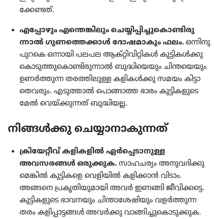
ക്കേ​ണ്ടത്‌.
എപ്പോ​ഴും എന്തെങ്കി​ലും ചെയ്യി​പ്പി​ച്ചു​കൊ​ണ്ടി​രു​
ന്നാൽ ഗുണ​ത്തെ​ക്കാൾ ദോഷ​മാ​കും ഫലം.
ഒന്നിനു
പുറകെ ഒന്നായി പലപല ആക്‌റ്റി​വി​റ്റി​കൾ കുട്ടി​കൾക്കു
കൊടു​ത്തു​കൊ​ണ്ടി​രു​ന്നാൽ ബുദ്ധി​യെ​യും ചിന്ത​യെ​യും
ഉണർത്തുന്ന തരത്തി​ലുള്ള കളികൾക്കു സമയം കിട്ടാ​
തെ​വ​രും. എടുത്താൽ പൊങ്ങാത്ത ഭാരം കുട്ടി​ക​ളു​ടെ
മേൽ വെയ്‌ക്കു​ന്നത്‌ ബുദ്ധിയല്ല.
നിങ്ങൾക്കു ചെയ്യാ​നാ​കു​ന്നത്‌
ക്രി​യേ​റ്റീവ്‌ കളിക​ളിൽ ഏർപ്പെ​ടാ​നുള്ള
അവസരങ്ങൾ ഒരുക്കുക.
സാഹച​ര്യം അനുവ​ദി​ക്കു​
മെ​ങ്കിൽ കുട്ടി​കളെ വെളി​യിൽ കളിക്കാൻ വിടാം.
അങ്ങനെ പ്രകൃ​തി​യു​മാ​യി അവർ ഇണങ്ങി ജീവി​ക്കട്ടെ.
കുട്ടി​ക​ളു​ടെ ഭാവന​യും ചിന്താ​ശേ​ഷി​യും വളർത്തുന്ന
തരം കളിപ്പാ​ട്ടങ്ങൾ അവർക്കു വാങ്ങി​ച്ചു​കൊ​ടു​ക്കുക.