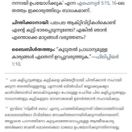
നന്നായി ഉപയോ​ഗി​ക്കുക’ എന്ന
എഫെസ്യർ 5:15, 16
-ലെ
തത്ത്വം ഇക്കാര്യ​ത്തി​ലും ബാധക​മാണ്‌.
ചിന്തി​ക്കാ​നാ​യി:
പലപല ആക്‌റ്റി​വി​റ്റി​കൾകൊണ്ട്‌
എന്റെ കുട്ടി ഭാര​പ്പെ​ടു​ന്നു​ണ്ടോ? എങ്കിൽ ഞാൻ
എന്തൊക്കെ മാറ്റങ്ങൾ വരുത്തണം?
ബൈബിൾത​ത്ത്വം:
“കൂടുതൽ പ്രാധാ​ന്യ​മുള്ള
കാര്യങ്ങൾ ഏതെന്ന്‌ ഉറപ്പു​വ​രു​ത്തുക.”—
ഫിലി​പ്പി​യർ
1:10
.
a
പല കളിപ്പാ​ട്ട​ങ്ങ​ളും കുട്ടി​കളെ ക്രി​യേ​റ്റീ​വാ​യി ചിന്തി​ക്കാൻ സഹായി​
ക്കുന്ന തരത്തി​ലു​ള്ളതല്ല. എന്നാൽ ബിൽഡിംഗ്‌ ബ്ലോക്കു​ക​ളോ
കാർഡ്‌ബോർഡ്‌ ബോക്‌സു​ക​ളോ പോലുള്ള ചെറിയ ചില കളിപ്പാ​ട്ട​ങ്ങ​ളും
സാധന​ങ്ങ​ളും കുട്ടി​ക​ളു​ടെ ഭാവനാ​ശേഷി ഉണർത്താൻ സഹായി​ക്കും.
b
ഇവിടെ ’സ്‌ക്രീൻ ടൈം’ എന്നു പറഞ്ഞി​രി​ക്കു​ന്നത്‌ വിനോ​ദ​ത്തി​നാ​യി
മൊ​ബൈ​ലി​ലോ ടിവി​യി​ലോ നോക്കി​ത്ത​ന്നെ​യി​രി​ക്കു​ന്ന​തി​നെ​യാണ്‌.
അല്ലാതെ പഠനത്തി​നോ കുടും​ബ​ത്തോ​ടൊ​പ്പ​മുള്ള ആത്മീയ​കാ​ര്യ​
ങ്ങൾക്കോ വേണ്ടി മൊ​ബൈ​ലോ ടാബോ ഉപയോ​ഗി​ക്കു​ന്ന​തി​നെയല്ല.