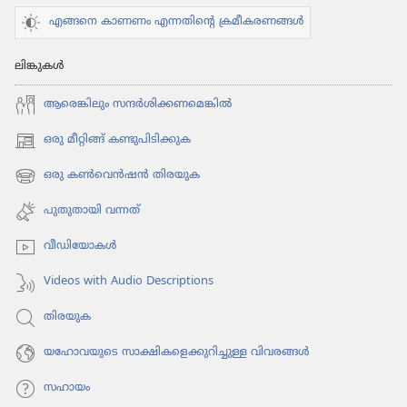
എങ്ങനെ കാണണം എന്നതിന്റെ ക്രമീകരണങ്ങൾ
ലിങ്കുകൾ
ആരെങ്കി​ലും സന്ദർശി​ക്ക​ണ​മെ​ങ്കിൽ
ഒരു മീറ്റിങ്ങ് കണ്ടുപിടിക്കുക
(പുതിയ
പേജ്
ഒരു കൺവെൻഷൻ തിരയുക
(പുതിയ
തുറക്കുക)
പേജ്
പുതുതായി വന്നത്‌
തുറക്കുക)
വീഡി​യോ​കൾ
Videos with Audio Descriptions
തിരയുക
യഹോവയുടെ സാക്ഷികളെക്കുറിച്ചുള്ള വിവരങ്ങൾ
സഹായം