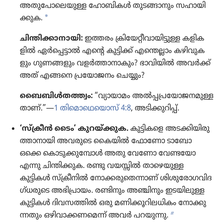
അതു​പോ​ലെ​യുള്ള ഹോബി​കൾ തുടങ്ങാ​നും സഹായി​
a
ക്കുക.
ചിന്തി​ക്കാ​നാ​യി:
ഇത്തരം ക്രി​യേ​റ്റീ​വാ​യി​ട്ടുള്ള കളിക​
ളിൽ ഏർപ്പെ​ട്ടാൽ എന്റെ കുട്ടിക്ക്‌ എന്തെല്ലാം കഴിവു​ക​
ളും ഗുണങ്ങ​ളും വളർത്താ​നാ​കും? ഭാവി​യിൽ അവർക്ക്‌
അത്‌ എങ്ങനെ പ്രയോ​ജനം ചെയ്യും?
ബൈബിൾത​ത്ത്വം:
“വ്യായാ​മം അൽപ്പ​പ്ര​യോ​ജ​ന​മു​ള്ള​
താണ്‌.”—
1 തിമൊ​ഥെ​യൊസ്‌ 4:8
, അടിക്കു​റിപ്പ്‌.
‘സ്‌ക്രീൻ ടൈം’ കുറയ്‌ക്കുക.
കുട്ടി​കളെ അടക്കി​യി​രു​
ത്താ​നാ​യി അവരുടെ കൈയിൽ ഫോണോ ടാബോ
ഒക്കെ കൊടു​ക്കു​മ്പോൾ അതു വേണോ വേണ്ടയോ
എന്നു ചിന്തി​ക്കുക. രണ്ടു വയസ്സിൽ താഴെ​യുള്ള
കുട്ടികൾ സ്‌ക്രീ​നിൽ നോക്ക​രു​തെ​ന്നാണ്‌ ശിശു​രോ​ഗ​വി​ദ​
ഗ്‌ധ​രു​ടെ അഭി​പ്രാ​യം. രണ്ടിനും അഞ്ചിനും ഇടയി​ലുള്ള
കുട്ടികൾ ദിവസ​ത്തിൽ ഒരു മണിക്കൂ​റി​ല​ധി​കം നോക്കു​
b
ന്ന​തും ഒഴിവാ​ക്ക​ണ​മെന്ന്‌ അവർ പറയുന്നു.