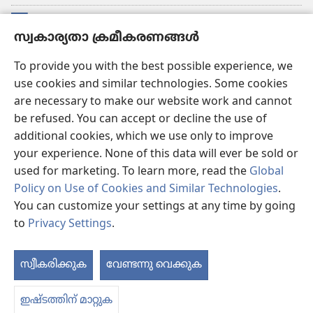
സംഭാവനകൾ
(പുതിയ
സ്വകാര്യതാ ക്രമീകരണങ്ങൾ
പേജ്
തുറക്കുക)
വാച്ച്ടവര്‍ ഓണ്‍ലൈന്‍ ലൈബ്രറി
To provide you with the best possible experience, we
(പുതിയ
use cookies and similar technologies. Some cookies
പേജ്
JW ഹബ്ബ്
തുറക്കുക)
are necessary to make our website work and cannot
(പുതിയ
be refused. You can accept or decline the use of
പേജ്
JW ലൈ​ബ്ര​റി
തുറക്കുക)
additional cookies, which we use only to improve
your experience. None of this data will ever be sold or
വാച്ച്‌ടവർ ലൈ​ബ്രറി
used for marketing. To learn more, read the
Global
Policy on Use of Cookies and Similar Technologies
.
You can customize your settings at any time by going
to
Privacy Settings
.
Copyright
© 2026 Watch Tower Bible and Tract Society of Pennsylvania.
ഉപയോഗിക്കുന്നതിനുള്ള വ്യവസ്ഥകള്‍
|
സ്വകാര്യതാ നയം
|
സ്വകാര്യതാ
സ്വീകരിക്കുക
വേണ്ടന്നു വെക്കുക
ക്രമീകരണങ്ങൾ
ഇഷ്ടത്തിന് മാറ്റുക