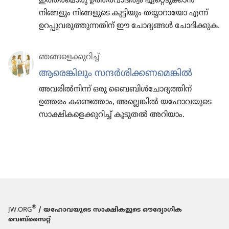
ഇത്തര​മൊ​രു ഉത്തരവാ​ദി​ത്വം ഏറ്റെടു​ക്കാൻ
നിങ്ങളും നിങ്ങളു​ടെ കുട്ടി​യും തയ്യാറാ​യോ എന്ന്‌
ഉറപ്പു​വ​രു​ത്തു​ന്ന​തിന്‌ ഈ ചോദ്യ​ങ്ങൾ ചോദി​ക്കുക.
ഞങ്ങളെ​ക്കു​റിച്ച്‌
ആരെങ്കി​ലും സന്ദർശി​ക്ക​ണ​മെ​ങ്കിൽ
അവരിൽനിന്ന്‌ ഒരു ബൈബിൾചോ​ദ്യ​ത്തിന്‌
ഉത്തരം കണ്ടെത്താം, അല്ലെങ്കിൽ യഹോ​വ​യു​ടെ
സാക്ഷി​ക​ളെ​ക്കു​റിച്ച്‌ കൂടുതൽ അറിയാം.
®
JW.ORG
/ യഹോവയുടെ സാക്ഷികളുടെ ഔദ്യോഗിക
വെബ്സൈറ്റ്