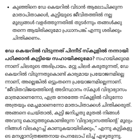
കുഞ്ഞിനെ ഡേ കെയറിൽ വിടാൻ ആലോ​ചി​ക്കുന്ന
മാതാ​പി​താ​ക്കൾ, കുട്ടി​യു​ടെ ജീവി​ത​ത്തിൽ നല്ല
മൂല്യങ്ങൾ വളർത്തു​ന്ന​തിൽ തുടർന്നും തങ്ങൾക്കു​
തന്നെ ആയിരി​ക്കു​മോ പ്രധാനപങ്ക്‌ എന്നു ശരിക്കും
ചിന്തി​ക്കണം.
ഡേ കെയറിൽ വിടു​ന്നത്‌ പിന്നീട്‌ സ്‌കൂ​ളിൽ നന്നായി
പഠിക്കാൻ കുട്ടിയെ സഹായി​ക്കു​മോ?
സഹായി​ക്കു​മെ​
ന്നാണ്‌ ചിലരു​ടെ അഭി​പ്രാ​യം. മറ്റു ചിലർ കരുതു​ന്നത്‌, ഡേ
കെയറിൽ വിടു​ന്ന​തു​കൊണ്ട്‌ കാര്യ​മായ പ്രയോ​ജ​ന​മി​ല്ലെ​
ന്നാണ്‌, അല്ലെങ്കിൽ ഒട്ടും​തന്നെ പ്രയോ​ജ​ന​മി​ല്ലെ​ന്നാണ്‌.
“ജീവി​ത​വി​ജ​യ​ത്തി​ന്റെ അടിസ്ഥാ​നം സ്‌കൂൾ വിദ്യാ​ഭ്യാ​സം
മാത്ര​മാ​ണെ​ന്നോ, എത്ര നേരത്തേ സ്‌കൂ​ളിൽ വിടു​ന്നോ
അത്രയും മെച്ചമാ​ണെ​ന്നോ മാതാ​പി​താ​ക്കൾ ചിന്തി​ക്ക​രുത്‌.
അങ്ങനെ ചെയ്‌താൽ, കുട്ടി ജനിച്ചതു മുതൽ നിങ്ങൾ
അവനു കൊടു​ത്തു​കൊ​ണ്ടി​രുന്ന ‘വിദ്യാ​ഭ്യാ​സ​ത്തി​ന്റെ’ മൂല്യം
നിങ്ങൾ വിലകു​റച്ച്‌ കാണു​ക​യാ​യി​രി​ക്കും,” എന്നു കുട്ടി​ക​ളു​
ടെ മനശ്ശാ​സ്‌ത്ര​ജ്ഞ​നായ പെന​ലോപ്‌ ലിച്ച്‌ എഴുതു​ന്നു.