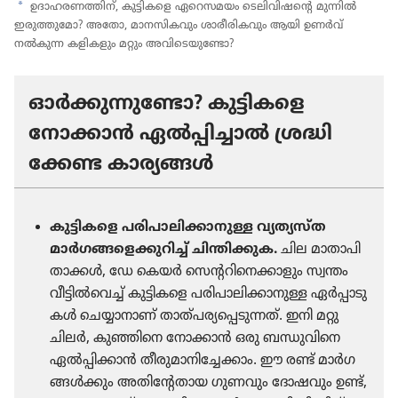
a
ഉദാഹരണത്തിന്‌, കുട്ടി​കളെ ഏറെസ​മയം ടെലി​വി​ഷന്റെ മുന്നിൽ
ഇരുത്തു​മോ? അതോ, മാനസി​ക​വും ശാരീ​രി​ക​വും ആയി ഉണർവ്‌
നൽകുന്ന കളിക​ളും മറ്റും അവി​ടെ​യു​ണ്ടോ?
ഓർക്കു​ന്നു​ണ്ടോ? കുട്ടി​കളെ
നോക്കാൻ ഏൽപ്പി​ച്ചാൽ ശ്രദ്ധി​
ക്കേണ്ട കാര്യങ്ങൾ
കുട്ടി​കളെ പരിപാ​ലി​ക്കാ​നുള്ള വ്യത്യസ്‌ത
മാർഗ​ങ്ങ​ളെ​ക്കു​റിച്ച്‌ ചിന്തി​ക്കുക.
ചില മാതാ​പി​
താ​ക്കൾ, ഡേ കെയർ സെന്ററി​നെ​ക്കാ​ളും സ്വന്തം
വീട്ടിൽവെച്ച്‌ കുട്ടി​കളെ പരിപാ​ലി​ക്കാ​നുള്ള ഏർപ്പാ​ടു​
കൾ ചെയ്യാ​നാണ്‌ താത്‌പ​ര്യ​പ്പെ​ടു​ന്നത്‌. ഇനി മറ്റു
ചിലർ, കുഞ്ഞിനെ നോക്കാൻ ഒരു ബന്ധുവി​നെ
ഏൽപ്പി​ക്കാൻ തീരു​മാ​നി​ച്ചേ​ക്കാം. ഈ രണ്ട്‌ മാർഗ​
ങ്ങൾക്കും അതി​ന്റേ​തായ ഗുണവും ദോഷ​വും ഉണ്ട്‌,