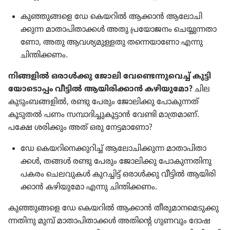
കുഞ്ഞു​ങ്ങളെ ഡേ കെയറിൽ ആക്കാൻ ആലോ​ചി​
ക്കുന്ന മാതാ​പി​താ​ക്കൾ അതു പ്രയോ​ജനം ചെയ്യു​ന്ന​താ​
ണോ, അതു ആവശ്യ​മു​ള്ളതു തന്നെയാ​ണോ എന്നു
ചിന്തി​ക്കണം.
നിങ്ങളിൽ ഒരാൾക്കു ജോലി വേണ്ടെ​ന്നു​വെച്ച്‌ കുട്ടി​
യോ​ടൊ​പ്പം വീട്ടിൽ ആയിരി​ക്കാൻ കഴിയു​മോ?
ചില
കുടും​ബ​ങ്ങ​ളിൽ, രണ്ടു പേരും ജോലി​ക്കു പോകു​ന്നത്‌
കൂടുതൽ പണം സമ്പാദി​ച്ചു​കൂ​ട്ടാൻ വേണ്ടി മാത്ര​മാണ്‌.
പക്ഷേ ശരിക്കും അത്‌ ഒരു നേട്ടമാ​ണോ?
ഡേ കെയറി​നെ​ക്കു​റിച്ച്‌ ആലോ​ചി​ക്കുന്ന മാതാ​പി​താ​
ക്കൾ, തങ്ങൾ രണ്ടു പേരും ജോലി​ക്കു പോകു​ന്ന​തി​നു
പകരം ചെലവു​കൾ കുറച്ചിട്ട്‌ ഒരാൾക്കു വീട്ടിൽ ആയിരി​
ക്കാൻ കഴിയു​മോ എന്നു ചിന്തി​ക്കണം.
കുഞ്ഞു​ങ്ങ​ളെ ഡേ കെയറിൽ ആക്കാൻ തീരു​മാ​ന​മെ​ടു​ക്കു​
ന്ന​തി​നു മുമ്പ്‌ മാതാ​പി​താ​ക്കൾ അതിന്റെ ഗുണവും ദോഷ​