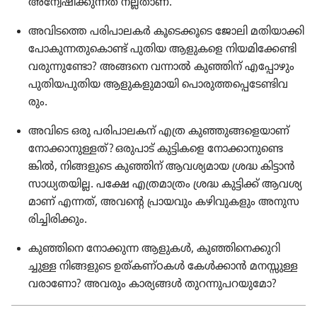
അന്വേ​ഷി​ക്കു​ന്നത്‌ നല്ലതാണ്‌.
അവിടത്തെ പരിപാ​ലകർ കൂടെ​ക്കൂ​ടെ ജോലി മതിയാ​ക്കി
പോകു​ന്ന​തു​കൊണ്ട്‌ പുതിയ ആളുകളെ നിയമി​ക്കേ​ണ്ടി​
വ​രു​ന്നു​ണ്ടോ? അങ്ങനെ വന്നാൽ കുഞ്ഞിന്‌ എപ്പോ​ഴും
പുതി​യ​പു​തിയ ആളുക​ളു​മാ​യി പൊരു​ത്ത​പ്പെ​ടേ​ണ്ടി​വ​
രും.
അവിടെ ഒരു പരിപാ​ല​കന്‌ എത്ര കുഞ്ഞു​ങ്ങ​ളെ​യാണ്‌
നോക്കാ​നു​ള്ളത്‌? ഒരുപാട്‌ കുട്ടി​കളെ നോക്കാ​നു​ണ്ടെ​
ങ്കിൽ, നിങ്ങളു​ടെ കുഞ്ഞിന്‌ ആവശ്യ​മായ ശ്രദ്ധ കിട്ടാൻ
സാധ്യ​ത​യില്ല. പക്ഷേ എത്രമാ​ത്രം ശ്രദ്ധ കുട്ടിക്ക്‌ ആവശ്യ​
മാണ്‌ എന്നത്‌, അവന്റെ പ്രായ​വും കഴിവു​ക​ളും അനുസ​
രി​ച്ചി​രി​ക്കും.
കുഞ്ഞിനെ നോക്കുന്ന ആളുകൾ, കുഞ്ഞി​നെ​ക്കു​റി​
ച്ചുള്ള നിങ്ങളു​ടെ ഉത്‌ക​ണ്‌ഠകൾ കേൾക്കാൻ മനസ്സു​ള്ള​
വ​രാ​ണോ? അവരും കാര്യങ്ങൾ തുറന്നു​പ​റ​യു​മോ?