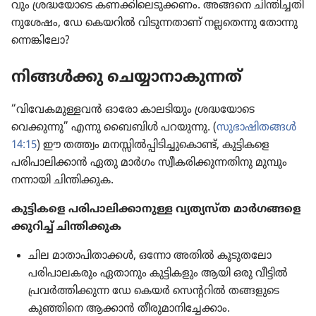
വും ശ്രദ്ധ​യോ​ടെ കണക്കി​ലെ​ടു​ക്കണം. അങ്ങനെ ചിന്തി​ച്ച​തി​
നു​ശേഷം, ഡേ കെയറിൽ വിടു​ന്ന​താണ്‌ നല്ലതെന്നു തോന്നു​
ന്നെ​ങ്കി​ലോ?
നിങ്ങൾക്കു ചെയ്യാ​നാ​കു​ന്നത്‌
“വിവേ​ക​മു​ള്ളവൻ ഓരോ കാലടി​യും ശ്രദ്ധ​യോ​ടെ
വെക്കുന്നു” എന്നു ബൈബിൾ പറയുന്നു. (
സുഭാ​ഷി​തങ്ങൾ
14:15
) ഈ തത്ത്വം മനസ്സിൽപ്പി​ടി​ച്ചു​കൊണ്ട്‌, കുട്ടി​കളെ
പരിപാ​ലി​ക്കാൻ ഏതു മാർഗം സ്വീക​രി​ക്കു​ന്ന​തി​നു മുമ്പും
നന്നായി ചിന്തി​ക്കുക.
കുട്ടി​ക​ളെ പരിപാ​ലി​ക്കാ​നുള്ള വ്യത്യസ്‌ത മാർഗ​ങ്ങ​ളെ​
ക്കു​റിച്ച്‌ ചിന്തി​ക്കു​ക
ചില മാതാ​പി​താ​ക്കൾ, ഒന്നോ അതിൽ കൂടു​ത​ലോ
പരിപാ​ല​ക​രും ഏതാനും കുട്ടി​ക​ളും ആയി ഒരു വീട്ടിൽ
പ്രവർത്തി​ക്കുന്ന ഡേ കെയർ സെന്ററിൽ തങ്ങളുടെ
കുഞ്ഞിനെ ആക്കാൻ തീരു​മാ​നി​ച്ചേ​ക്കാം.