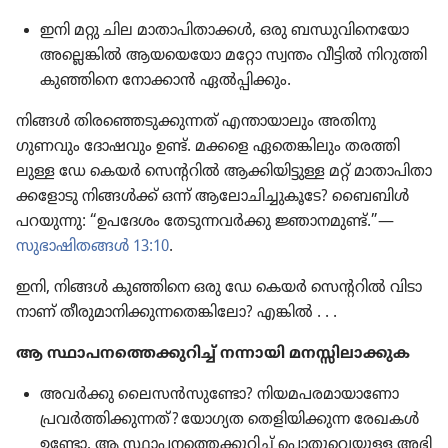
ഇനി മറ്റു ചില മാതാ​പി​താ​ക്കൾ, ഒരു ബന്ധുവി​നെ​യോ
അല്ലെങ്കിൽ ആയയെ​യോ മറ്റോ സ്വന്തം വീട്ടിൽ നിറുത്തി
കുഞ്ഞിനെ നോക്കാൻ ഏൽപ്പി​ക്കും.
നിങ്ങൾ തിര​ഞ്ഞെ​ടു​ക്കു​ന്നത്‌ എന്തായാ​ലും അതിനു
ഗുണവും ദോഷ​വും ഉണ്ട്‌. മക്കളെ ഏതെങ്കി​ലും തരത്തി​
ലുള്ള ഡേ കെയർ സെന്ററിൽ ആക്കിയി​ട്ടുള്ള മറ്റ്‌ മാതാ​പി​താ​
ക്ക​ളോ​ടു നിങ്ങൾക്ക്‌ ഒന്ന്‌ ആലോ​ചി​ച്ചു​കൂ​ടേ? ബൈബിൾ
പറയുന്നു: “ഉപദേശം തേടു​ന്ന​വർക്കു ജ്ഞാനമുണ്ട്‌.”—
സുഭാ​ഷി​തങ്ങൾ 13:10
.
ഇനി, നിങ്ങൾ കുഞ്ഞിനെ ഒരു ഡേ കെയർ സെന്ററിൽ വിടാ​
നാണ്‌ തീരു​മാ​നി​ക്കു​ന്ന​തെ​ങ്കി​ലോ? എങ്കിൽ . . .
ആ സ്ഥാപന​ത്തെ​ക്കു​റിച്ച്‌ നന്നായി മനസ്സി​ലാ​ക്കു​ക
അവർക്കു ലൈസൻസു​ണ്ടോ? നിയമ​പ​ര​മാ​യാ​ണോ
പ്രവർത്തി​ക്കു​ന്നത്‌? യോഗ്യത തെളി​യി​ക്കുന്ന രേഖകൾ
ഉണ്ടോ, ആ സ്ഥാപന​ത്തെ​ക്കു​റിച്ച്‌ പൊതു​വെ​യുള്ള അഭി​