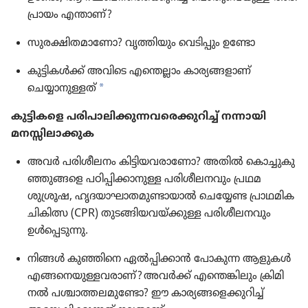
പ്രാ​യം എന്താണ്‌?
സുരക്ഷി​ത​മാ​ണോ? വൃത്തി​യും വെടി​പ്പും ഉണ്ടോ
കുട്ടി​കൾക്ക്‌ അവിടെ എന്തെല്ലാം കാര്യ​ങ്ങ​ളാണ്‌
a
ചെയ്യാനുള്ളത്‌
കുട്ടി​ക​ളെ പരിപാ​ലി​ക്കു​ന്ന​വ​രെ​ക്കു​റിച്ച്‌ നന്നായി
മനസ്സി​ലാ​ക്കു​ക
അവർ പരിശീ​ലനം കിട്ടി​യ​വ​രാ​ണോ? അതിൽ കൊച്ചു​കു​
ഞ്ഞു​ങ്ങളെ പഠിപ്പി​ക്കാ​നുള്ള പരിശീ​ല​ന​വും പ്രഥമ
ശുശ്രൂഷ, ഹൃദയാ​ഘാ​ത​മു​ണ്ടാ​യാൽ ചെയ്യേണ്ട പ്രാഥ​മിക
ചികിത്സ (CPR) തുടങ്ങി​യ​വ​യ്‌ക്കുള്ള പരിശീ​ല​ന​വും
ഉൾപ്പെ​ടു​ന്നു.
നിങ്ങൾ കുഞ്ഞിനെ ഏൽപ്പി​ക്കാൻ പോകുന്ന ആളുകൾ
എങ്ങനെ​യു​ള്ള​വ​രാണ്‌? അവർക്ക്‌ എന്തെങ്കി​ലും ക്രിമി​
നൽ പശ്ചാത്ത​ല​മു​ണ്ടോ? ഈ കാര്യ​ങ്ങ​ളെ​ക്കു​റിച്ച്‌