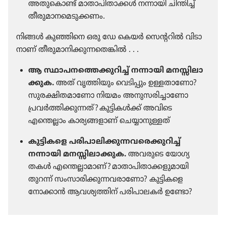
അതു​കൊണ്ട്‌ മാതാ​പി​താ​ക്കൾ നന്നായി ചിന്തിച്ച്‌
തീരു​മാ​ന​മെ​ടു​ക്കണം.
നിങ്ങൾ കുഞ്ഞിനെ ഒരു ഡേ കെയർ സെന്ററിൽ വിടാ​
നാണ്‌ തീരു​മാ​നി​ക്കു​ന്ന​തെ​ങ്കിൽ . . .
ആ സ്ഥാപന​ത്തെ​ക്കു​റിച്ച്‌ നന്നായി മനസ്സി​ലാ​
ക്കുക.
അത്‌ വൃത്തി​യും വെടി​പ്പും ഉള്ളതാ​ണോ?
സുരക്ഷിതമാണോ നിയമം അനുസ​രി​ച്ചാ​ണോ
പ്രവർത്തി​ക്കു​ന്നത്‌? കുട്ടി​കൾക്ക്‌ അവിടെ
എന്തെല്ലാം കാര്യ​ങ്ങ​ളാണ്‌ ചെയ്യാനുള്ളത്‌
കുട്ടി​കളെ പരിപാ​ലി​ക്കു​ന്ന​വ​രെ​ക്കു​റിച്ച്‌
നന്നായി മനസ്സി​ലാ​ക്കുക.
അവരുടെ യോഗ്യ​
തകൾ എന്തെല്ലാ​മാണ്‌? മാതാ​പി​താ​ക്ക​ളു​മാ​യി
തുറന്ന്‌ സംസാ​രി​ക്കു​ന്ന​വ​രാ​ണോ? കുട്ടി​കളെ
നോക്കാൻ ആവശ്യ​ത്തിന്‌ പരിപാ​ലകർ ഉണ്ടോ?