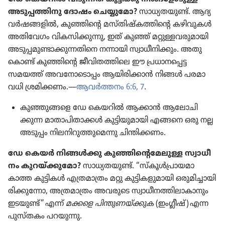
അടുപ്പ​ത്തി​നു ദോഷം ചെയ്യു​മോ?
സാധ്യ​ത​യുണ്ട്‌. ആദ്യ
വർഷങ്ങ​ളിൽ, കുഞ്ഞിന്റെ മസ്‌തി​ഷ്‌ക​ത്തി​ന്റെ കഴിവു​കൾ
അതി​വേഗം വികസി​ക്കു​ന്നു, ഇത്‌ കുഞ്ഞ്‌ മറ്റുള്ള​വ​രു​മാ​യി
അടുപ്പ​മു​ണ്ടാ​ക്കു​ന്ന​തി​നെ നന്നായി സ്വാധീനിക്കും. അതു​
കൊണ്ട്‌ കുഞ്ഞിന്റെ ജീവി​ത​ത്തി​ലെ ഈ പ്രധാ​ന​പ്പെട്ട
സമയത്ത്‌ അവനോ​ടൊ​പ്പം ആയിരി​ക്കാൻ നിങ്ങൾ പരമാ​
വധി ശ്രമിക്കണം.—
ആവർത്തനം 6:6, 7
.
കുഞ്ഞു​ങ്ങളെ ഡേ കെയറിൽ ആക്കാൻ ആലോ​ചി​
ക്കുന്ന മാതാ​പി​താ​ക്കൾ കുട്ടി​യു​മാ​യി എങ്ങനെ ഒരു നല്ല
അടുപ്പം നിലനി​റു​ത്തു​മെന്നു ചിന്തി​ക്കണം.
ഡേ കെയർ നിങ്ങൾക്കു കുഞ്ഞി​ന്റെ​മേ​ലുള്ള സ്വാധീ​
നം കുറയ്‌ക്കു​മോ?
സാധ്യ​ത​യുണ്ട്‌. “സ്‌കൂൾപ്രാ​യ​മാ​
കാത്ത കുട്ടികൾ എത്രമാ​ത്രം മറ്റു കുട്ടി​ക​ളു​മാ​യി ഒരുമി​ച്ചാ​യി​
രി​ക്കു​ന്നോ, അത്രമാ​ത്രം അവരുടെ സ്വാധീ​ന​ത്തി​ലാ​കാ​നും
ഇടയുണ്ട്‌” എന്ന്‌
മക്കളെ പിന്തു​ണ​യ്‌ക്കുക
(ഇംഗ്ലീഷ്‌) എന്ന
പുസ്‌തകം പറയുന്നു.