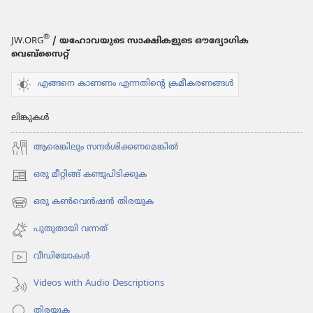
®
JW.ORG
/ യഹോവയുടെ സാക്ഷികളുടെ ഔദ്യോഗിക
വെബ്സൈറ്റ്
എങ്ങനെ കാണണം എന്നതിന്റെ ക്രമീകരണങ്ങൾ
ലിങ്കുകൾ
ആരെങ്കി​ലും സന്ദർശി​ക്ക​ണ​മെ​ങ്കിൽ
ഒരു മീറ്റിങ്ങ് കണ്ടുപിടിക്കുക
(പുതിയ
പേജ്
ഒരു കൺവെൻഷൻ തിരയുക
(പുതിയ
തുറക്കുക)
പേജ്
പുതുതായി വന്നത്‌
തുറക്കുക)
വീഡി​യോ​കൾ
Videos with Audio Descriptions
തിരയുക