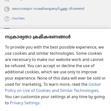
യഹോവയുടെ സാക്ഷികളെക്കുറിച്ചുള്ള വിവരങ്ങൾ
സഹായം
സംഭാവനകൾ
(പുതിയ
സ്വകാര്യതാ ക്രമീകരണങ്ങൾ
പേജ്
തുറക്കുക)
വാച്ച്ടവര്‍ ഓണ്‍ലൈന്‍ ലൈബ്രറി
To provide you with the best possible experience, we
(പുതിയ
use cookies and similar technologies. Some cookies
പേജ്
JW ഹബ്ബ്
തുറക്കുക)
are necessary to make our website work and cannot
(പുതിയ
be refused. You can accept or decline the use of
പേജ്
JW ലൈ​ബ്ര​റി
തുറക്കുക)
additional cookies, which we use only to improve
your experience. None of this data will ever be sold or
വാച്ച്‌ടവർ ലൈ​ബ്രറി
used for marketing. To learn more, read the
Global
Policy on Use of Cookies and Similar Technologies
.
You can customize your settings at any time by going
to
Privacy Settings
.
Copyright
© 2026 Watch Tower Bible and Tract Society of Pennsylvania.