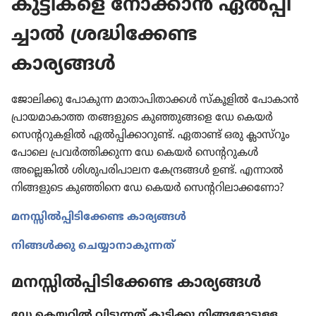
കുട്ടി​കളെ നോക്കാൻ ഏൽപ്പി​
ച്ചാൽ ശ്രദ്ധി​ക്കേണ്ട
കാര്യങ്ങൾ
ജോലി​ക്കു പോകുന്ന മാതാ​പി​താ​ക്കൾ സ്‌കൂ​ളിൽ പോകാൻ
പ്രായ​മാ​കാത്ത തങ്ങളുടെ കുഞ്ഞു​ങ്ങളെ ഡേ കെയർ
സെന്ററു​ക​ളിൽ ഏൽപ്പി​ക്കാ​റുണ്ട്‌. ഏതാണ്ട്‌ ഒരു ക്ലാസ്‌റൂം​
പോ​ലെ പ്രവർത്തി​ക്കുന്ന ഡേ കെയർ സെന്ററു​കൾ
അല്ലെങ്കിൽ ശിശു​പ​രി​പാ​ലന കേന്ദ്രങ്ങൾ ഉണ്ട്‌. എന്നാൽ
നിങ്ങളു​ടെ കുഞ്ഞിനെ ഡേ കെയർ സെന്ററി​ലാ​ക്ക​ണോ?
മനസ്സിൽപ്പി​ടി​ക്കേണ്ട കാര്യങ്ങൾ
നിങ്ങൾക്കു ചെയ്യാ​നാ​കു​ന്നത്‌
മനസ്സിൽപ്പി​ടി​ക്കേണ്ട കാര്യങ്ങൾ
ഡേ കെയറിൽ വിടു​ന്നത്‌ കുട്ടിക്കു നിങ്ങ​ളോ​ടുള്ള