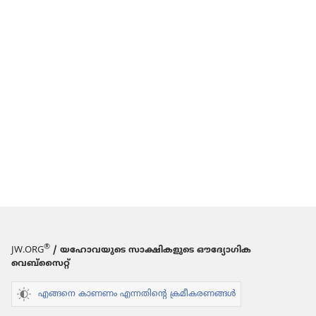
®
JW.ORG
/ യഹോവയുടെ സാക്ഷികളുടെ ഔദ്യോഗിക
വെബ്സൈറ്റ്
എങ്ങനെ കാണണം എന്നതിന്റെ ക്രമീകരണങ്ങൾ