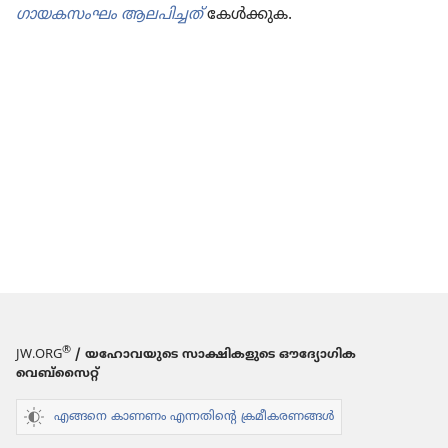
ഗായകസംഘം ആലപിച്ചത്‌
കേൾക്കുക.
®
JW.ORG
/ യഹോവയുടെ സാക്ഷികളുടെ ഔദ്യോഗിക
വെബ്സൈറ്റ്
എങ്ങനെ കാണണം എന്നതിന്റെ ക്രമീകരണങ്ങൾ