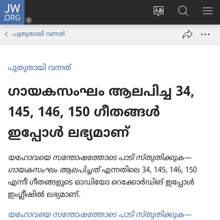
JW.ORG
ലോഗ്
സൈറ്റ്
JW.ORG
മെ
ഇൻ
ഭാഷ
വെബ്‌​
കാ
(പുതിയ
പുതുതായി വന്നത്‌
മാറ്റുക
സൈ​
പേജ്
റ്റിൽ
തുറക്കുക)
തിരയുക
പുതുതായി വന്നത്‌
ഗായകസംഘം ആലപിച്ച 34,
145, 146, 150 ഗീതങ്ങൾ
ഇപ്പോൾ ലഭ്യമാണ്‌
യഹോവയെ സന്തോഷത്തോടെ പാടി സ്‌തുതിക്കുക—
ഗായകസംഘം ആലപിച്ചത്‌
എന്നതിലെ 34, 145, 146, 150
എന്നീ ഗീതങ്ങളുടെ ഓഡിയോ റെക്കോർഡിങ്‌ ഇപ്പോൾ
ഇംഗ്ലീഷിൽ ലഭ്യമാണ്‌.
യഹോവയെ സന്തോഷത്തോടെ പാടി സ്‌തുതിക്കുക—