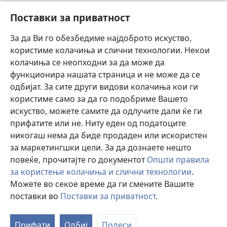
Пребарувај
Поставки за приватност
Помош
За да Ви го обезбедиме најдоброто искуство,
користиме колачиња и слични технологии. Некои
Прилози
колачиња се неопходни за да може да
(opens
new
функционира нашата страница и не може да се
window)
ОНЛАЈН БИБЛИОТЕКА Watchtower™
одбијат. За сите други видови колачиња кои ги
(opens
користиме само за да го подобриме Вашето
new
®
JW Hub
window)
искуство, можете самите да одлучите дали ќе ги
(opens
прифатите или не. Ниту еден од податоците
new
Watchtower Library
window)
никогаш нема да биде продаден или искористен
за маркетингшки цели. За да дознаете нешто
повеќе, прочитајте го документот
Општи правила
за користење колачиња и слични технологии
.
Copyright
© 2026 Watch Tower Bible and Tract Society of Pennsylvania.
Можете во секое време да ги смените Вашите
УСЛОВИ ЗА КОРИСТЕЊЕ
|
ПРИВАТНОСТ
|
ПОСТАВКИ ЗА
поставки во
Поставки за приватност
.
ПРИВАТНОСТ
Прифати
Одбиј
Подеси