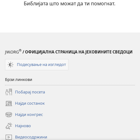
Библијата што можат да ти помогнат.
®
JW.ORG
/ ОФИЦИЈАЛНА СТРАНИЦА НА ЈЕХОВИНИТЕ СВЕДОЦИ
Подесување на изгледот
Брзи линкови
Побарај посета
Најди состанок
(opens
new
Најди конгрес
(opens
window)
new
Најново
window)
Видеосодржини