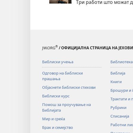
Три работи што можат д
®
JW.ORG
/ ОФИЦИЈАЛНА СТРАНИЦА НА ЈЕХОВ
Библиски учења
Библиотека
Одговор на библиски
Библија
прашања
Книги
Објаснети библиски стихови
Брошури и
Библиски курс
Трактати и 
Помош за проучување на
Рубрики
Библијата
Списанија
Мир и среќа
Работни ли
Брак и семејство