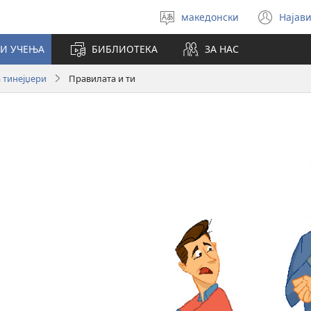
македонски
Најави
Избери
(op
јазик
new
И УЧЕЊА
БИБЛИОТЕКА
ЗА НАС
win
 тинејџери
Правилата и ти