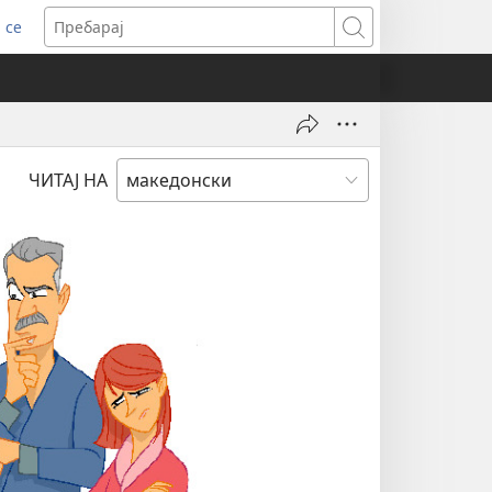
 се
ens
Пребарај
dow)
ЧИТАЈ НА