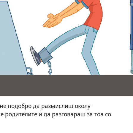
огне подобро да размислиш околу
е родителите и да разговараш за тоа со