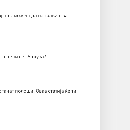
нај што можеш да направиш за
а не ти се зборува?
танат полоши. Оваа статија ќе ти