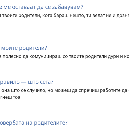
 ме оставаат да се забавувам?
твоите родители, кога бараш нешто, ти велат не и доз
о моите родители?
 полесно да комуницираш со твоите родители дури и ког
равило — што сега?
она што се случило, но можеш да спречиш работите да с
гнеш тоа.
довербата на родителите?