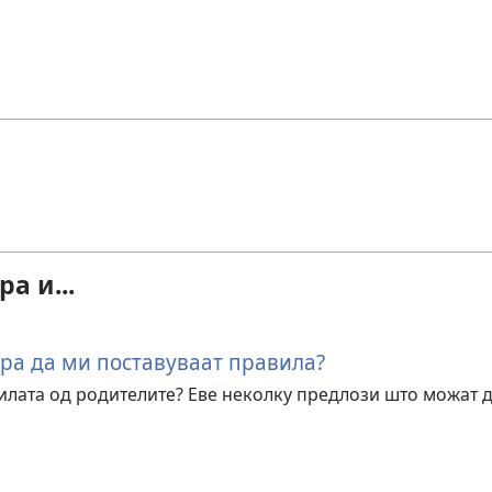
а и...
ра да ми поставуваат правила?
илата од родителите? Еве неколку предлози што можат 