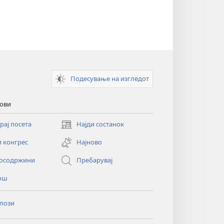
Подесување на изгледот
кови
рај посета
Најди состанок
(opens
new
и конгрес
Најново
window)
осодржини
Пребарувај
ош
лози