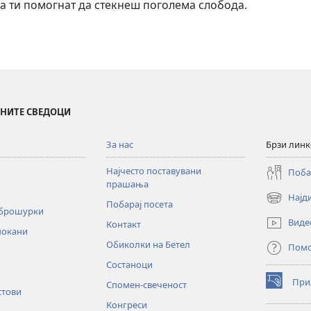
а ти помогнат да стекнеш поголема слобода.
ИНИТЕ СВЕДОЦИ
За нас
Брзи лин
Најчесто поставувани
Поба
прашања
Најд
(opens
Побарај посета
 брошурки
new
Виде
Контакт
window)
покани
Обиколки на Бетел
Пом
Состаноци
При
Спомен-свеченост
(opens
стови
new
Конгреси