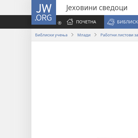
JW.ORG
Јеховини сведоци
ПОЧЕТНА
БИБЛИСК
Библиски учења
Млади
Работни листови за